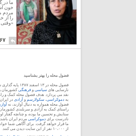
ما در 
خون آش
مردم ما
را از خ
«وقتی 
۶۷
فضول محله را بهتر بشناسید
فضول محله در ۱۳ اسفند
نارسایی های
سیاسی
و
فرهنگی
کشورمان را 
نقد می پردازد. هدف فضول محله کمک و ر
به
دموکراسی
،
سکولارسم
و
آزادی
در ایران
فضول محله همواره به دنبال آوازند، نه
آواز
راستای کمک به آزادی و سربلندی کشورمان
ستایش و تحسین ما بوده، و چنانچه گفتار او
نادرست برای
دموکراسی
مردم ایران باشد، 
ما قرار خواهد گرفت. برای آگاهی شما خوان
از ۱۰،۰۰۰ نفر از این سایت دیدن می کنند.