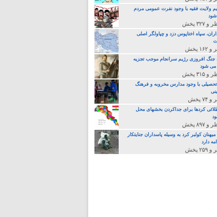
م ولایت فقیه با وجود نفرت عمومی مردم
 شود
اران، سپاه اختاپوس دزد و چپاولگر اصلی
ت
جنگ افروزی رژیم سرانجام موجب تجزیه
می شود
تحصیلی با وجود مدارس مخروبه و فرهنگ
نی
لائی کردها برای جداکردن بخشهای محل
د
یهنان کولبر کرد به وسیله پاسداران جنایتکار
مه دارد