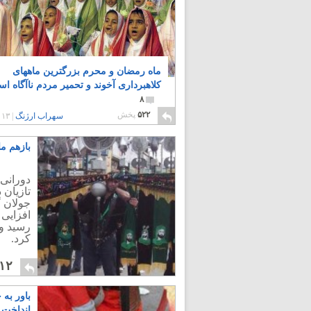
ماه رمضان و محرم بزرگترین ماههای
کلاهبرداری آخوند و تحمیر مردم ناآگاه ا
۸
۵۲۲
پخش
سهراب ارژنگ
|
۱۳ سال پیش
بازهم ما
دورانی
جولان گ
افزایی 
کرد.
۱۲
باور به 
انداخت