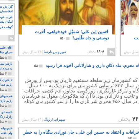
گزارش تصو
افغانستان 
خواب خوش و
امکان پذی
گوشت قرم
حُسین اِبن عَلی؛ سَمبُلِ خودخواهی، قُدرت
ست
دوستی و جاه طَلبی!
۱۵۰
آقای خامن
۱۸۰۸
پخش
سیروس پارسا
|
۱۳ سال پیش
سزای جنای
۸ نظر و ۱۸۰ پخش
بازهم سقو
ه محرم، ماه دکان داری و شارلاتانی آخوند فرا رسید
۵۸
به مردم ای
۴ نظر و ۹۷ پخش
 که کشورمان زیر سلطه مستقیم تازیان بود پس از یورش
تا بانوان
تازیان در سال ۶۳۳ ترسایی کشورمان برای نزدیک به ۶۰۰ سال
رژیم ضدای
۸ نظر و ۸۹ پخش
اه و مرکز غارتگری، زورگویی، تجاوز، آدم کشی، خرافات
و تاخت و تاز آنان بود. تا آن که هلاکوخان مغول به فریادمان
هم میهنان
رسید و در سال ۶۵۶ هجری شر تازی ها را از سر کشورمان کوتاه
رژیم تازی 
۸ نظر و ۲۱۹ پخش
زلزله زدگا
۷۴
پخش
سهراب ارژنگ
|
۱۳ سال پیش
۷ نظر و ۲۱۰ پخش
خاورمیانه
خرافات و اعتقاد به حسین ابن علی، جان نوزادی بیگناه را به خطر
ولی فقیه د
۶ نظر و ۱۵۷ پخش
۲۳