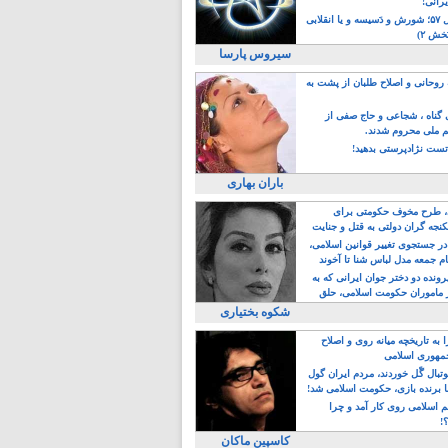
یرانی!
رویداد سال ۵۷؛ شورش و دَسیسه و یا انقلابی
خش ۲)
سیروس پارسا
روحانی و اصلاح طلبان از پشت به
ی گناه ، شجاعی و حاج صفی از
یم ملی محروم شدند.
ست نژادپرستی بدهید!
باران بهاری
طرح مخوف حکومتی برای
جه گران دولتی به قتل و جنایت
در جستجوی تغییر قوانین اسلامی،
ام جمعه مدل لباس شنا تا آخوند
مجنسگرا!
رونده دو دختر جوان ایرانی که به
 ماموران حکومت اسلامی، حلق
شکوه بختیاری
 به تاریخچه میانه روی و اصلاح
مهوری اسلامی
وتبال گًل خوردند، مردم ایران گول
ا برنده بازی، حکومت اسلامی شد!
م اسلامی روی کار آمد و چرا
؟!
کاسپین ماکان