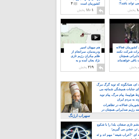
۴
ی تواند باشد؟!
کشورمان است
۱
پخش
۱۱۰۱
پخش
ن کشورمان فعالانه
هم میهنان اسیر
رات شرکت نکنند
ودربندمان، سرانجام از
ایرانی همچنان
ظلم بیکران رژیم تازی
 باقی خواهدماند
نژاد بجان آمده و به
۸
خبابانها ریختند
پخش
۲۱۹
پخش
ه ای، همانگونه که توبه گرگ مرگ
ی جنایات همیشگی شماچه می
!
 هواپیما، پیام مرگ، پیام نوید
د به مردم ایران
کشورمان فعالانه در تظاهرات
د رژیم ضدایرانی همچنان در
 خواهدماند
سهراب ارژنگ
م تازی صفتان، یلدا را با شکوهِ
 تر، جشن می گیریم!
 ای "اَعراب شیعه" مهم اند و نَه