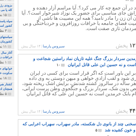
بزودی رژی
د در آن جمع چه کار می کرد؟. آیا مراسم آزار دهنده و
کله پا می
ش جای مناسبی برای جضور یک نوزاد شیرخوار است؟. آیا
۱۵ نظر و ۳۲۷ پخش
 آن زن را مادر نامید؟ همه این مصیبت ها ناشی از
سپاه پاسد
ت فضای جامعه با خرافات روزافزون و خردباختگی و بی
کشور اس
مردمان تازی صفت است.
۳ نظر و ۱۶۲ پخش
سیاستهای 
کشورمان 
۱۲
پخش
سیروس پارسا
|
۱۴ سال پیش
۱۱ نظر و ۳۱۵ پخش
آغاز سال 
خرافات دی
مدین سردار بزرگ جنگ علیه تازیان نماد راستین شجاعت و
۱ نظر و ۷۴ پخش
است و نه حسین ابن علی قاتل ایرانیان
۱۰
خوابهای ط
بر این باور است که اگر قرار است برای کسی در ایران
سکونت خو
ی شود و لقب آزادی خواهی و میهن دوستی به وی داده
۱۸ نظر و ۸۹۷ پخش
هر ساله در سالروز کشته شدنش، برایش اشک ریخته شود،
کشتار هم م
 بدون شک، سردار بزرگ و جنگجوی وطن پرست ایرانی،
همچنان ادا
ام بابک خرمدین است نه حسین ابن علی که قاتل ایرانیان
۵ نظر و ۲۵۹ پخش
۴۴
پخش
سیروس پارسا
|
۱۴ سال پیش
سخنی چند از بانوی دل شکسته، مادر سهراب، سهراب اعرابی که
و خون کشیده شد
۵