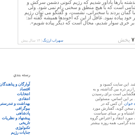
گذشته بارها یادآور شدیم که رژیم کنونی دشمن سرکش و
امی است که با هیچ منطق و سخنی رام نمی شود. ولی
 گمان بردند با سخنرانی، نشست، و گفتگو می توان رژیم
ر خود پیاده نمود. غافل از این که آخوندها همیشه گفته اند:
بر خری سوار شدیم، محال است که دیگر پیاده شویم».
۷
پخش
سهراب ارژنگ
|
۱۴ سال پیش
رسته بندي
 ۱۳۸۷ پایه گذاری شد. این سایت کمبود و
آوارگان و پناهندگان
زیر ذره بین گذاشته، و به
اقتصاد
اهگشایی است برای رسیدن
انتخابات
. بر این اساس، مسئولین
انتقادی
ه خوان
. آن کس که در
بهداشت و تندرستی
 سخن گوید، گفتارش مورد
بیوگرافی
 اشتباه و بر مبنای سیاست
پادشاهی
مورد انتقاد و اعتراض گروه
پیشنهاد و نظریات
نده گرامی، همه روزه بیشتر
تاریخی
تکنولوژی
جنایات رژیم