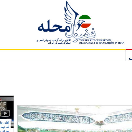
تلاش برای آزادی، دموکراسی و
THE PURSUIT OF FREEDOM,
سکولاریسم در ایران
DEMOCRACY & SECULARISM IN IRAN
ت
آقای خام
که توبه
سزای ج