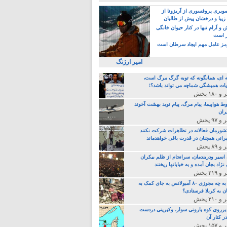
یری پروفسوری از آریزونا از
زیبا و درخشان پیش از طالبان
 آرام تنها در کنار حیوان خانگی
ر است
ز عامل مهم ایجاد سرطان است
امیر ارژنگ
ه ای، همانگونه که توبه گرگ مرگ است،
ات همیشگی شماچه می تواند باشد؟!
ط هواپیما، پیام مرگ، پیام نوید بهشت آخوند
ران
 کشورمان فعالانه در تظاهرات شرکت نکنند
رانی همچنان در قدرت باقی خواهدماند
 اسیر ودربندمان، سرانجام از ظلم بیکران
نژاد بجان آمده و به خبابانها ریختند
خامنه ای، به چه مجوزی ۸۰ آمبولانس به جای کمک به
ن به کربلا فرستادی؟
 برروی کوه باروتی سوار، وکبریتی دردست
ر کنار آن