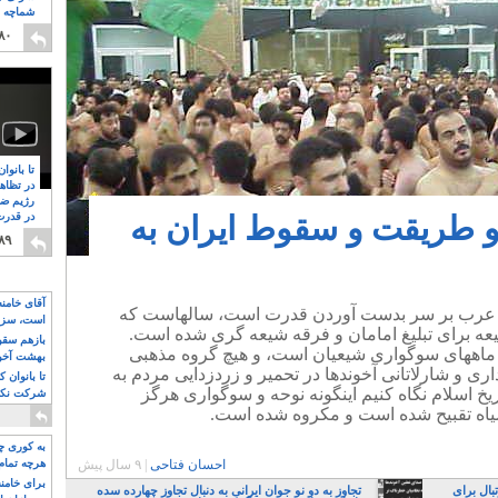
شماچه م
۸
۸۰
تا بانوا
در تظاه
رژیم ضد
و طریقت و سقوط ایران به
در قدرت
۸
۸۹
آقای خامن
له عرب بر سر بدست آوردن قدرت است، سالهاست که
است، سزا
 برای تبلیغ امامان و فرقه شیعه گری شده است.
تواند باشد؟
بازهم سقوط
 ماههای سوگواری شیعیان است، و هیچ گروه مذهبی
بهشت آخون
ری و شارلاتانی آخوندها در تحمیر و زردزدایی مردم به
تا بانوان 
یخ اسلام نگاه کنیم اینگونه نوحه و سوگواری هرگز
شرکت نکنن
قدرت باقی
اه تقبیح شده است و مکروه شده است.
به کوری چش
احسان فتاحی
|
۹ سال پیش
هرچه تمام
برای خامنه
بال برای
تجاوز به دو نو جوان ایرانی به دنبال تجاوز چهارده سده