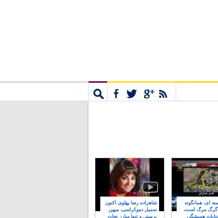
مشترک
جستجو
نه ای، همانگونه
شاهزاده رضا پهلوی اکنون
 گرگ مرگ است،
سمبل دموکراسی، میهن
نایات همیشگی
پرستی و تنها مبارز نجات