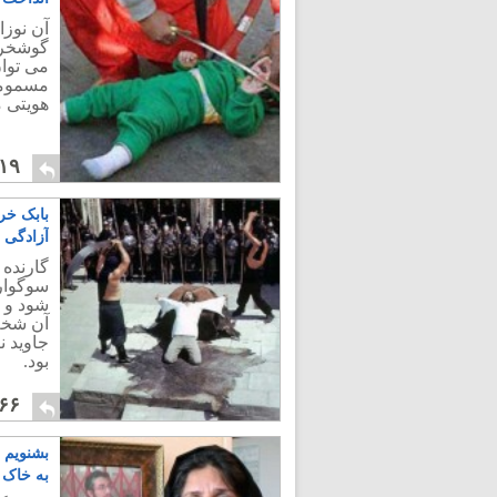
آن نوزا
گوشخرا
می توان
مسمومی
هویتی 
۱۹
بابک خر
آزادگی 
گارنده 
سوگوار
شود و 
آن شخص
جاوید ن
بود.
۶۶
بشنویم 
به خاک 