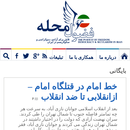
تلاش برای آزادی، دموکراسی و
THE PURSUIT OF FREEDOM,
سکولاریسم در ایران
DEMOCRACY & SECULARISM IN IRAN
درباره ما
همکاری با ما
تبلیغات
نخستین
مشترک
جستج
بایگانی
برگ
خط امام در قتلگاه امام –
ازانقلابی تا ضد انقلاب
۶
بعد از انقلاب اسلامی جوانان نازی آباد، به سرعت هر
چه تمامتر فاصله جنوب تا شمال تهران را طی کردند.
سران نهضت آزادی که دولت را در اختیار داشتند در
شمال تهران زندگی می کردند و جوانان نازی آباد، فقر
و مذهب را به هم آمیختند، و سفارت آمریکا را در