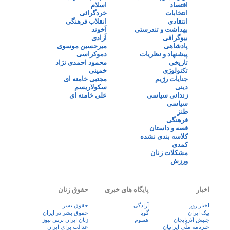
اقتصاد
اسلام
انتخابات
خردگرائی
انتقادی
انقلاب فرهنگی
بهداشت و تندرستی
آخوند
بیوگرافی
آزادی
پادشاهی
میرحسین موسوی
پیشنهاد و نظریات
دموکراسی
تاریخی
محمود احمدی نژاد
تکنولوژی
خمینی
جنایات رژیم
مجتبی خامنه ای
دینی
سکولاریسم
زندانی سیاسی
علی خامنه ای
سیاسی
طنز
فرهنگی
قصه و داستان
کلاسه بندی نشده
کمدی
مشکلات زنان
ورزش
اخبار
پایگاه های خبری
حقوق زنان
اخبار روز
آزادگی
حقوق بشر
پيک ايران
گویا
حقوق بشر در ایران
جنبش آذربایجان
همبوم
زنان ايران پرس نيوز
خبرنامه ملّی ایرانیان
عدالت برای ایران