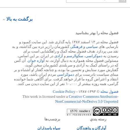
برگشت به بالا
فضول محله را بهتر بشناسید
فضول محله در ۱۳ اسفند ۱۳۸۷ پایه گذاری شد. این سایت کمبود و
نارسایی های
سیاسی
و
فرهنگی
کشورمان را زیر ذره بین گذاشته، و به
نقد می پردازد. هدف فضول محله کمک و راهگشایی است برای
رسیدن به
دموکراسی
،
سکولارسم
و
آزادی
در ایران. بر این اساس،
مسئولین فضول محله همواره به دنبال آوازند، نه
آوازه خوان
. آن کس
که در راستای کمک به آزادی و سربلندی کشورمان سخن گوید،
گفتارش مورد ستایش و تحسین ما بوده، و چنانچه گفتار او اشتباه و بر
مبنای سیاست نادرست برای
دموکراسی
مردم ایران باشد، مورد
انتقاد و اعتراض گروه ما قرار خواهد گرفت. برای آگاهی شما خواننده
گرامی، همه روزه بیشتر از ۱۰،۰۰۰ نفر از این سایت دیدن می کنند.
فضول محله
© ۱۳۹۳-۱۳۸۷ -
Cookie Policy
This work is licensed under a
Creative Commons Attribution-
NonCommercial-NoDerivs 3.0 Unported
رسته بندي
برچسب‌ها
آوارگان و پناهندگان
سپاه پاسداران