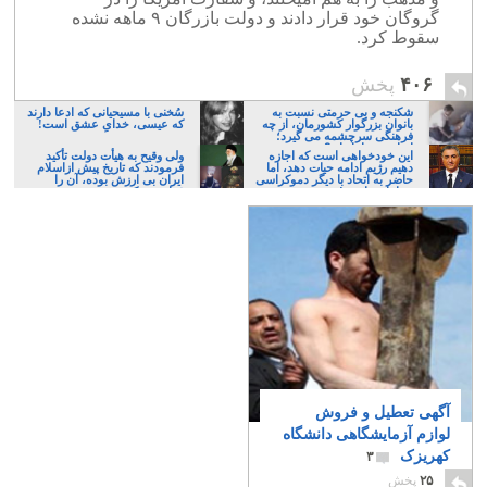
گروگان خود قرار دادند و دولت بازرگان ۹ ماهه نشده
سقوط کرد.
۴۰۶
پخش
شکنجه و بی حرمتی نسبت به
سُخنی با مسیحیانی که ادعا دارند
بانوان بزرگوار کشورمان، از چه
که عیسی، خدایِ عشق است!
فرهنگی سرچشمه می گیرد؛
ایرانی، و یا تازیان؟
این خودخواهی است که اجازه
ولی وقیح به هیأت دولت تأکید
دهیم رژیم ادامه حیات دهد، اما
فرمودند که تاریخ پیش ازاسلام
حاضر به اتحاد با دیگر دموکراسی
ایران بی ارزش بوده، آن را
خواهان نباشیم!
فراموش کنند
آگهی تعطیل و فروش
لوازم آزمایشگاهی دانشگاه
کهریزک
۳
۲۵
پخش