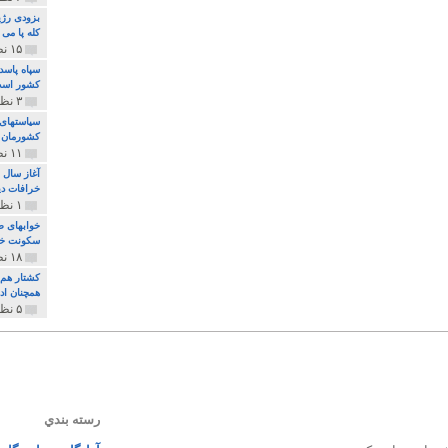
بزودی رژی
کله پا می
۱۵ نظر و ۳۲۷ پخش
سپاه پاسد
کشور اس
۳ نظر و ۱۶۲ پخش
سیاستهای 
کشورمان 
۱۱ نظر و ۳۱۵ پخش
آغاز سال 
خرافات دی
۱ نظر و ۷۴ پخش
خوابهای ط
سکونت خو
۱۸ نظر و ۸۹۷ پخش
کشتار هم م
همچنان ادا
۵ نظر و ۲۵۹ پخش
رسته بندي