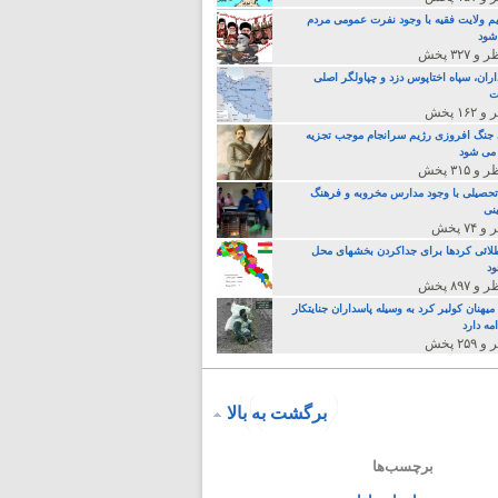
م ولایت فقیه با وجود نفرت عمومی مردم
 شود
اران، سپاه اختاپوس دزد و چپاولگر اصلی
ت
جنگ افروزی رژیم سرانجام موجب تجزیه
می شود
تحصیلی با وجود مدارس مخروبه و فرهنگ
نی
لائی کردها برای جداکردن بخشهای محل
د
یهنان کولبر کرد به وسیله پاسداران جنایتکار
مه دارد
برگشت به بالا
برچسب‌ها