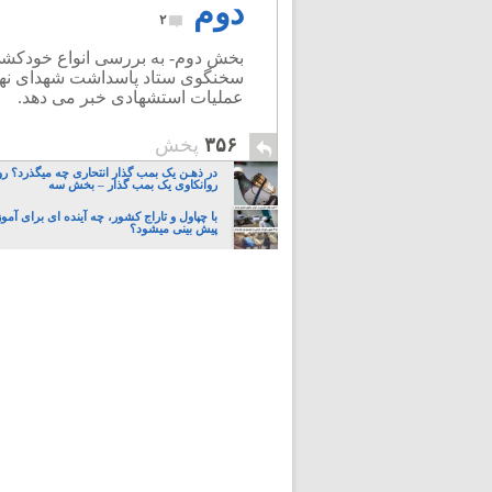
دوم
۲
بخش دوم- به بررسی انواع خودکشی
سخنگوی ستاد پاسداشت شهدای نهضت
عملیات استشهادی خبر می دهد.
۳۵۶
پخش
در ذهـن یک بمب گذار انتحاری چه میگذرد؟ ر
روانکاوی یک بمب گذار – بخش سه
با چپاول و تاراج کشور، چه آینده ای برای آمو
پیش بینی میشود؟