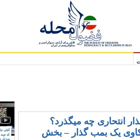
تلاش برای آزادی، دموکراسی و
THE PURSUIT OF FREEDOM,
سکولاریسم در ایران
DEMOCRACY & SECULARISM IN IRAN
ت
ار انتحاری چه میگذرد؟
کاوی یک بمب گذار – بخش
آقای خام
که توبه
سزای ج