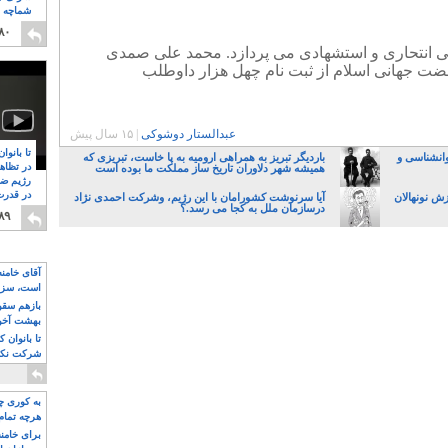
شماچه م
۸
۸۰
 انتحاری و استشهادی می پردازد. محمد علی صمدی
 جهانی اسلام از ثبت نام چهل هزار داوطلب
عبدالستار دوشوکی
|
۱۵ سال پیش
تا بانوا
وانشناسی و
باردیگر تبریز به همراهی ارومیه به پا خاست، تبریزی که
در تظاه
همیشه شهر دلاوران تاریخ ساز مملکت ما بوده است
رژیم ضد
در قدرت
زش نونهالان
آیا سرنوشت کشورامان با این رژیم، وشرکت احمدی نژاد
درسازمان ملل به کجا می رسد.؟
۸
۸۹
آقای خامن
است، سزا
تواند باشد؟
بازهم سقوط
بهشت آخون
تا بانوان 
شرکت نکنن
قدرت باقی
به کوری چش
هرچه تمام
برای خامنه