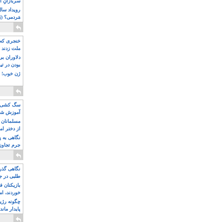
سربازانِ ا
مَردمی؟ (بَ
خنجری که 
ملت زدند
دلاوران ب
بودن در ت
ژن خوب! ت
سگ کشی، 
آموزش شکن
بیشتر
مسلمانان 
از دختر ام
مسلمان ه
نگاهی به پ
جرم تجاوز
آویز شدند!
نگاهی گذرا
طلبی در ج
بازیکنان ف
خوردند، ام
چگونه رژی
پایدار ماند