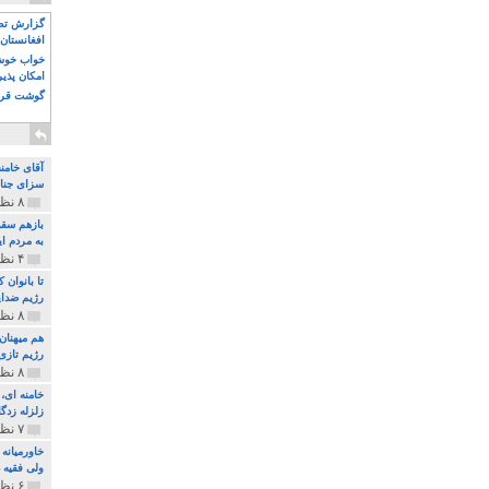
گزارش تصو
افغانستان 
خواب خوش و
امکان پذی
گوشت قرم
آقای خامن
سزای جنای
۸ نظر و ۱۸۰ پخش
بازهم سقو
به مردم ای
۴ نظر و ۹۷ پخش
تا بانوان
رژیم ضدای
۸ نظر و ۸۹ پخش
هم میهنان
رژیم تازی 
۸ نظر و ۲۱۹ پخش
زلزله زدگا
۷ نظر و ۲۱۰ پخش
خاورمیانه
ولی فقیه د
۶ نظر و ۱۵۷ پخش