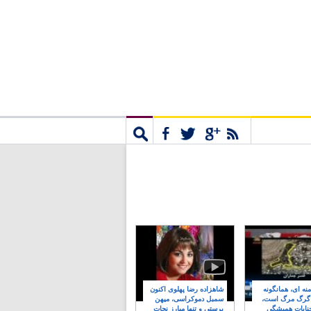
مشترک
جستجو
نه ای، همانگونه
شاهزاده رضا پهلوی اکنون
 گرگ مرگ است،
سمبل دموکراسی، میهن
نایات همیشگی
پرستی و تنها مبارز نجات