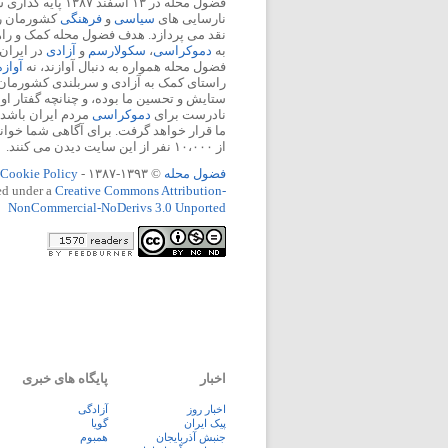
فضول محله در ۱۳ اسفند
نارسایی های
سیاسی
و
فرهنگی
کشورمان را 
نقد می پردازد. هدف فضول محله کمک و ر
به
دموکراسی
،
سکولارسم
و
آزادی
در ایران
فضول محله همواره به دنبال آوازند، نه
آواز
راستای کمک به آزادی و سربلندی کشورمان
ستایش و تحسین ما بوده، و چنانچه گفتار او
نادرست برای
دموکراسی
مردم ایران باشد، 
ما قرار خواهد گرفت. برای آگاهی شما خوان
از ۱۰،۰۰۰ نفر از این سایت دیدن می کنند.
فضول محله
© ۱۳۹۳-۱۳۸۷ -
Cookie Policy
ed under a
Creative Commons Attribution-
NonCommercial-NoDerivs 3.0 Unported
اخبار
پایگاه های خبری
اخبار روز
آزادگی
پيک ايران
گویا
جنبش آذربایجان
همبوم