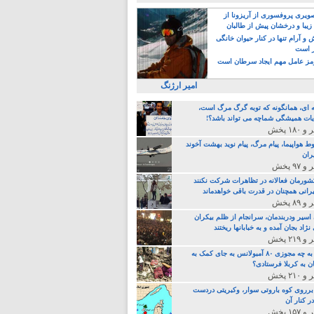
یری پروفسوری از آریزونا از
زیبا و درخشان پیش از طالبان
 آرام تنها در کنار حیوان خانگی
ر است
ز عامل مهم ایجاد سرطان است
امیر ارژنگ
ه ای، همانگونه که توبه گرگ مرگ است،
ات همیشگی شماچه می تواند باشد؟!
ط هواپیما، پیام مرگ، پیام نوید بهشت آخوند
ران
 کشورمان فعالانه در تظاهرات شرکت نکنند
رانی همچنان در قدرت باقی خواهدماند
 اسیر ودربندمان، سرانجام از ظلم بیکران
نژاد بجان آمده و به خبابانها ریختند
خامنه ای، به چه مجوزی ۸۰ آمبولانس به جای کمک به
ن به کربلا فرستادی؟
 برروی کوه باروتی سوار، وکبریتی دردست
ر کنار آن