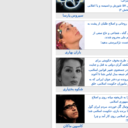
یرانی!
رویداد سال ۵۷؛ شورش و دَسیسه و یا انقلابی
خش ۲)
سیروس پارسا
روحانی و اصلاح طلبان از پشت به
ی گناه ، شجاعی و حاج صفی از
یم ملی محروم شدند.
ست نژادپرستی بدهید!
باران بهاری
طرح مخوف حکومتی برای
جه گران دولتی به قتل و جنایت
در جستجوی تغییر قوانین اسلامی،
ام جمعه مدل لباس شنا تا آخوند
مجنسگرا!
رونده دو دختر جوان ایرانی که به
 ماموران حکومت اسلامی، حلق
شکوه بختیاری
 به تاریخچه میانه روی و اصلاح
مهوری اسلامی
وتبال گًل خوردند، مردم ایران گول
ا برنده بازی، حکومت اسلامی شد!
م اسلامی روی کار آمد و چرا
؟!
کاسپین ماکان