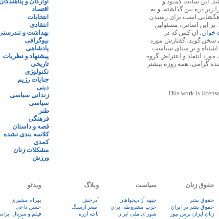
 ۱۳۸۷ پایه گذاری شد. این سایت کمبود و
آوارگان و پناهندگان
زیر ذره بین گذاشته، و به
اقتصاد
اهگشایی است برای رسیدن
انتخابات
. بر این اساس، مسئولین
انتقادی
ه خوان
. آن کس که در
بهداشت و تندرستی
 سخن گوید، گفتارش مورد
بیوگرافی
 اشتباه و بر مبنای سیاست
پادشاهی
مورد انتقاد و اعتراض گروه
پیشنهاد و نظریات
نده گرامی، همه روزه بیشتر
تاریخی
تکنولوژی
جنایات رژیم
دینی
This work is licens
زندانی سیاسی
سیاسی
طنز
فرهنگی
قصه و داستان
کلاسه بندی نشده
کمدی
مشکلات زنان
ورزش
حقوق زنان
سیاست
وبلاگ
ویدئو
حقوق بشر
جبهه آزادیخواهان
آذرخش
بهرام مشیری
حقوق بشر در ایران
حزب مشروطه ایران
اصغر ارسنگ
حسن داعی
زنان ايران پرس نيوز
شورای ملی ایران
باچه آزره
فيلم و سريال ايران