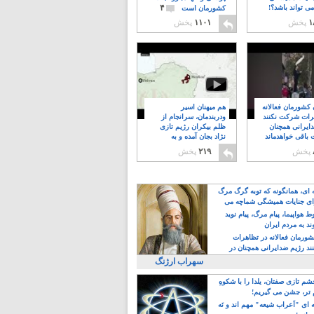
۴
ی تواند باشد؟!
کشورمان است
۱
پخش
۱۱۰۱
پخش
ن کشورمان فعالانه
هم میهنان اسیر
رات شرکت نکنند
ودربندمان، سرانجام از
ایرانی همچنان
ظلم بیکران رژیم تازی
 باقی خواهدماند
نژاد بجان آمده و به
۸
خبابانها ریختند
پخش
۲۱۹
پخش
ه ای، همانگونه که توبه گرگ مرگ
ی جنایات همیشگی شماچه می
!
 هواپیما، پیام مرگ، پیام نوید
د به مردم ایران
کشورمان فعالانه در تظاهرات
د رژیم ضدایرانی همچنان در
 خواهدماند
سهراب ارژنگ
م تازی صفتان، یلدا را با شکوهِ
 تر، جشن می گیریم!
 ای "اَعراب شیعه" مهم اند و نَه