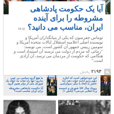
آیا یک حکومت پادشاهی
مشروطه را برای آینده
ایران، مناسب می دانید؟
۱۱
توماس جفرسون که یکی از بنیانگذاران آمریکا و
نویسنده اصلی اعلامیه استقلال ایالات متحده آمریکا و
سومین رییس جمهور آن کشور است، می نویسد:
“زمانی که مردم از دولت می ترسند آن استبداد است و
هنگامی که حکومت از مردمان می ترسد، آن آزادی
است.”
۲۱۹۳
پخش
این خودخواهی است که اجازه
ما هیچ گروه سیاسی بی عیبی
دهیم رژیم ادامه حیات دهد، اما
نداریم؛ تنها راه نجات ما، ایجاد یک
حاضر به اتحاد با دیگر دموکراسی
شورای ملی از میان همین گروه
خواهان نباشیم!
های پر عیب و ایراد است
رویداد سال ۵۷؛ شورش و دَسیسه
آیا حکومت پادشاهی مشروطه
و یا انقلابی مَردمی؟ (بَخش ۱)
برای ایران مناسب است؟