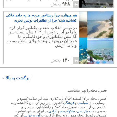
شرافتمند ایران باشند.
۹۲۸
پخش
هم میهنان، چرا رستاخیز مردم ما به جاده خاکی
کشانده شد؟ چرا از تظاهرات تونس تجربه
نیآموزیم؟
۳
در تونس انقلاب شد، و دیکتاتور فرار کرد.
واما در ایران؛ پس از ۱۰۴ سال پشت سر
گذاشتن دیکتاتوری و خودکامگی، ما
همچنان درون تار وبند هیولای اسلام دست
و پا می زنیم.
۱۳۰
پخش
برگشت به بالا
فضول محله را بهتر بشناسید
فضول محله در ۱۳ اسفند ۱۳۸۷ پایه گذاری شد. این سایت کمبود و
نارسایی های
سیاسی
و
فرهنگی
کشورمان را زیر ذره بین گذاشته، و به
نقد می پردازد. هدف فضول محله کمک و راهگشایی است برای
رسیدن به
دموکراسی
،
سکولارسم
و
آزادی
در ایران. بر این اساس،
مسئولین فضول محله همواره به دنبال آوازند، نه
آوازه خوان
. آن کس