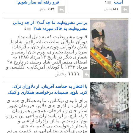
است
فرو رفته ایم بیدار شویم!
۱
۶
۸۶۱
پخش
۱۱۴۸
پخش
بر سر مشروطیت ما چه آمد؟- از چه زمانی
مشروطیت به خاک سپرده شد؟
۵
قانون مشروطیت که به دلیل استبداد
دوران طولانی سلطنت ناصرالدین شاه با
تلاش دلاورانی چون ستارخان، باقرخان،
سردار اسعد بختیاری، یپرم خان ارمنی و
شماری دیگر در تاریخ ۱۴مرداد ۱۲۸۵ به
امضای مظفرالدین شاه رسید، در تاریخ ۲۸
مرداد ۱۳۳۲ با کودتای آمریکایی- انگلیسی و
همکاری لات های میدان تهران به خاک
۱۱۱۱
پخش
سپرده شد.
با افتخار به حماسه آفرینان، از دلاوران ترک،
کرد، بلوچ، صمیمانه درخواست همکاری و کمک
داریم
۳۰
برای نابودی دیکتاتور، ما به همکاری همه ی
ایرانیان، از آذری های دلاور، فرزندان غیور
ستار خان و باقرخان، همچنین همرزمان
کرد، بلوچ، و لر، پاسداران واقعی این مرز و
بوم نیازمندیم. ما از برادران ارتشی و
پاسدار درخواست می کنیم، به جای
مزدوری آخوند ضد ایرانی، در خدمت مردم