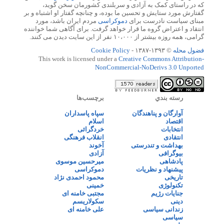
که در راستای کمک به آزادی و سربلندی کشورمان سخن گوید،
گفتارش مورد ستایش و تحسین ما بوده، و چنانچه گفتار او اشتباه و بر
مبنای سیاست نادرست برای
دموکراسی
مردم ایران باشد، مورد
انتقاد و اعتراض گروه ما قرار خواهد گرفت. برای آگاهی شما خواننده
گرامی، همه روزه بیشتر از ۱۰،۰۰۰ نفر از این سایت دیدن می کنند.
فضول محله
© ۱۳۹۳-۱۳۸۷ -
Cookie Policy
This work is licensed under a
Creative Commons Attribution-
NonCommercial-NoDerivs 3.0 Unported
رسته بندي
برچسب‌ها
آوارگان و پناهندگان
سپاه پاسداران
اقتصاد
اسلام
انتخابات
خردگرائی
انتقادی
انقلاب فرهنگی
بهداشت و تندرستی
آخوند
بیوگرافی
آزادی
پادشاهی
میرحسین موسوی
پیشنهاد و نظریات
دموکراسی
تاریخی
محمود احمدی نژاد
تکنولوژی
خمینی
جنایات رژیم
مجتبی خامنه ای
دینی
سکولاریسم
زندانی سیاسی
علی خامنه ای
سیاسی