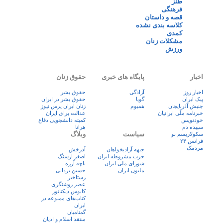
طنز
فرهنگی
قصه و داستان
کلاسه بندی نشده
کمدی
مشکلات زنان
ورزش
اخبار
پایگاه های خبری
حقوق زنان
اخبار روز
آزادگی
حقوق بشر
پيک ايران
گویا
حقوق بشر در ایران
جنبش آذربایجان
همبوم
زنان ايران پرس نيوز
خبرنامه ملّی ایرانیان
عدالت برای ایران
خودنویس
کمیته دانشجویی دفاع
سپیده دم
هرانا
سیاست
وبلاگ
سکولاریسم نو
فرانس ۲۴
مردمک
جبهه آزادیخواهان
آذرخش
حزب مشروطه ایران
اصغر ارسنگ
شورای ملی ایران
باچه آزره
ملیون ایران
حسین یزدانی
رستاخیز
عضر روشنگری
کابوس دیکتاتور
کتاب‌های ممنوعه در
ایران
گمنامیان
منتقد اسلام و ادیان