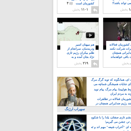
۴
ی تواند باشد؟!
کشورمان است
۱
پخش
۱۱۰۱
پخش
ن کشورمان فعالانه
هم میهنان اسیر
رات شرکت نکنند
ودربندمان، سرانجام از
ایرانی همچنان
ظلم بیکران رژیم تازی
 باقی خواهدماند
نژاد بجان آمده و به
۸
خبابانها ریختند
پخش
۲۱۹
پخش
ه ای، همانگونه که توبه گرگ مرگ
ی جنایات همیشگی شماچه می
!
 هواپیما، پیام مرگ، پیام نوید
د به مردم ایران
کشورمان فعالانه در تظاهرات
د رژیم ضدایرانی همچنان در
 خواهدماند
سهراب ارژنگ
م تازی صفتان، یلدا را با شکوهِ
 تر، جشن می گیریم!
 ای "اَعراب شیعه" مهم اند و نَه