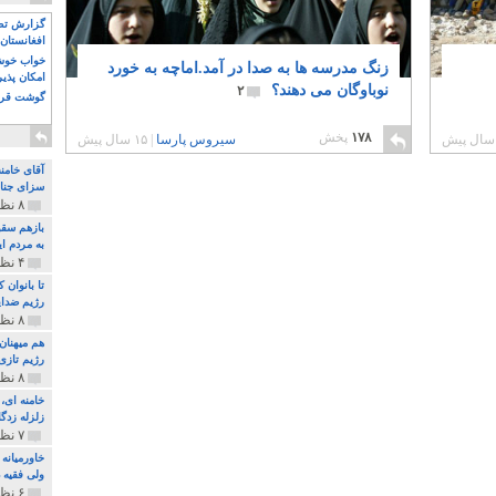
گزارش تصو
افغانستان 
خواب خوش و
زنگ مدرسه ها به صدا در آمد.اماچه به خورد
امکان پذی
نوباوگان می دهند؟
۲
گوشت قرم
۱۷۸
پخش
سیروس پارسا
|
۱۵ سال پیش
آقای خامن
سزای جنای
۸ نظر و ۱۸۰ پخش
بازهم سقو
به مردم ای
۴ نظر و ۹۷ پخش
تا بانوان
رژیم ضدای
۸ نظر و ۸۹ پخش
هم میهنان
رژیم تازی 
۸ نظر و ۲۱۹ پخش
زلزله زدگا
۷ نظر و ۲۱۰ پخش
خاورمیانه
ولی فقیه د
۶ نظر و ۱۵۷ پخش