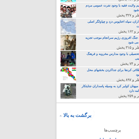
م ولایت فقیه با وجود نفرت عمومی مردم
 شود
اران، سپاه اختاپوس دزد و چپاولگر اصلی
ت
جنگ افروزی رژیم سرانجام موجب تجزیه
می شود
تحصیلی با وجود مدارس مخروبه و فرهنگ
نی
لائی کردها برای جداکردن بخشهای محل
د
یهنان کولبر کرد به وسیله پاسداران جنایتکار
مه دارد
برگشت به بالا
برچسب‌ها