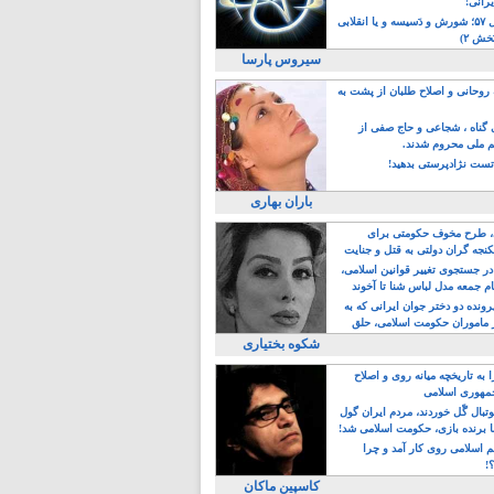
یرانی!
رویداد سال ۵۷؛ شورش و دَسیسه و یا انقلابی
خش ۲)
سیروس پارسا
روحانی و اصلاح طلبان از پشت به
ی گناه ، شجاعی و حاج صفی از
یم ملی محروم شدند.
ست نژادپرستی بدهید!
باران بهاری
طرح مخوف حکومتی برای
جه گران دولتی به قتل و جنایت
در جستجوی تغییر قوانین اسلامی،
ام جمعه مدل لباس شنا تا آخوند
مجنسگرا!
رونده دو دختر جوان ایرانی که به
 ماموران حکومت اسلامی، حلق
شکوه بختیاری
 به تاریخچه میانه روی و اصلاح
مهوری اسلامی
وتبال گًل خوردند، مردم ایران گول
ا برنده بازی، حکومت اسلامی شد!
م اسلامی روی کار آمد و چرا
؟!
کاسپین ماکان