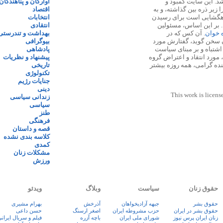
 ۱۳۸۷ پایه گذاری شد. این سایت کمبود و
آوارگان و پناهندگان
زیر ذره بین گذاشته، و به
اقتصاد
اهگشایی است برای رسیدن
انتخابات
. بر این اساس، مسئولین
انتقادی
ه خوان
. آن کس که در
بهداشت و تندرستی
 سخن گوید، گفتارش مورد
بیوگرافی
 اشتباه و بر مبنای سیاست
پادشاهی
مورد انتقاد و اعتراض گروه
پیشنهاد و نظریات
نده گرامی، همه روزه بیشتر
تاریخی
تکنولوژی
جنایات رژیم
دینی
This work is licens
زندانی سیاسی
سیاسی
طنز
فرهنگی
قصه و داستان
کلاسه بندی نشده
کمدی
مشکلات زنان
ورزش
حقوق زنان
سیاست
وبلاگ
ویدئو
حقوق بشر
جبهه آزادیخواهان
آذرخش
بهرام مشیری
حقوق بشر در ایران
حزب مشروطه ایران
اصغر ارسنگ
حسن داعی
زنان ايران پرس نيوز
شورای ملی ایران
باچه آزره
فيلم و سريال ايران