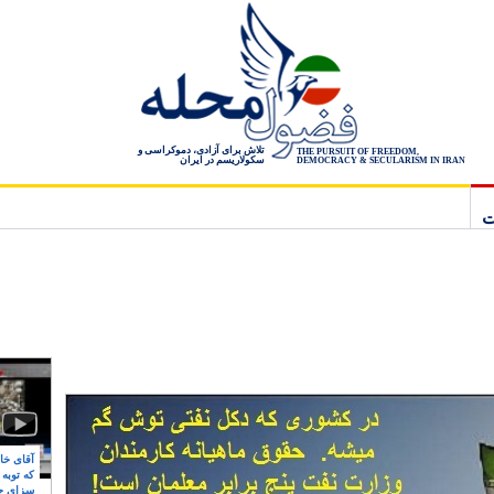
تلاش برای آزادی، دموکراسی و
THE PURSUIT OF FREEDOM,
سکولاریسم در ایران
DEMOCRACY & SECULARISM IN IRAN
ت
آقای خام
که توبه
سزای ج