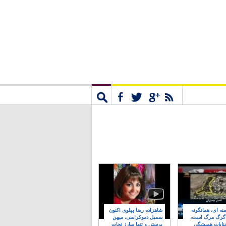
مشترک
جستجو
نه ای، همانگونه
شاهزاده رضا پهلوی اکنون
 گرگ مرگ است،
سمبل دموکراسی، میهن
نایات همیشگی
پرستی و تنها مبارز نجات