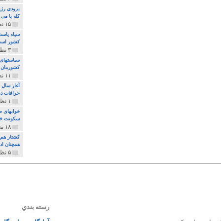
بزودی رژی
کله پا می
۱۵ نظر و ۳۲۷ پخش
سپاه پاسد
کشور اس
۳ نظر و ۱۶۲ پخش
سیاستهای 
کشورمان 
۱۱ نظر و ۳۱۵ پخش
آغاز سال 
خرافات دی
۱ نظر و ۷۴ پخش
خوابهای ط
سکونت خو
۱۸ نظر و ۸۹۷ پخش
کشتار هم م
همچنان ادا
۵ نظر و ۲۵۹ پخش
رسته بندي