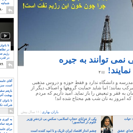
شماچه م
۸
۸۰
تا بانوا
در تظاه
رژیم ضد
نمی توانند به جیره
در قدرت
۸
۸۹
مایند!
۲
آقای خامن
ه مدرسه و دانشگاه ندارد و فقط حوزه و دروس مذهبی
است، سزا
کب بمانند؛ اما شاید حمایت گروهها و اصناف دیگر از
تواند باشد؟
بازهم سقوط
 به فقر و تبعیض را باز نماید. امید داریم که مردم
بهشت آخون
 که امروز به نان شب هم محتاج شده اند!
تا بانوان 
شرکت نکنن
قدرت باقی
باران بهاری
|
۱۱ سال پیش
 حیات
یکی از مَزایایِ حجابِ اسلامی: سکسِ بی دَردسَرِ وَزیر
به کوری چش
عُلوم دَر آسانسور!
هرچه تمام
برای خامنه
 خدایِ عشق
چشم انداز اقتصاد ایران تاریک و نا امید کننده است