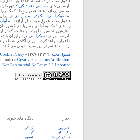
فضول محله در ۱۳ اسفند
نارسایی های
سیاسی
و
فرهنگی
کشورمان را 
نقد می پردازد. هدف فضول محله کمک و ر
به
دموکراسی
،
سکولارسم
و
آزادی
در ایران
فضول محله همواره به دنبال آوازند، نه
آواز
راستای کمک به آزادی و سربلندی کشورمان
ستایش و تحسین ما بوده، و چنانچه گفتار او
نادرست برای
دموکراسی
مردم ایران باشد، 
ما قرار خواهد گرفت. برای آگاهی شما خوان
از ۱۰،۰۰۰ نفر از این سایت دیدن می کنند.
فضول محله
© ۱۳۹۳-۱۳۸۷ -
Cookie Policy
ed under a
Creative Commons Attribution-
NonCommercial-NoDerivs 3.0 Unported
اخبار
پایگاه های خبری
اخبار روز
آزادگی
پيک ايران
گویا
جنبش آذربایجان
همبوم