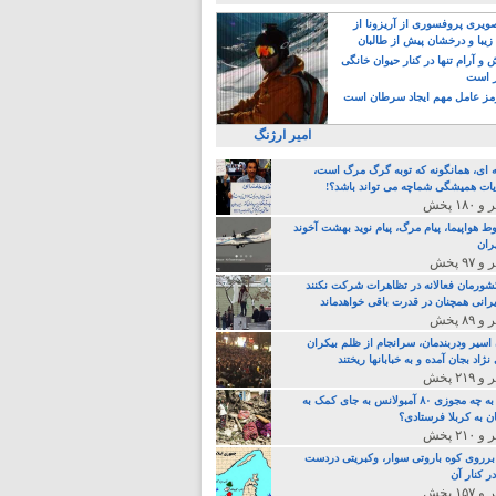
یری پروفسوری از آریزونا از
زیبا و درخشان پیش از طالبان
 آرام تنها در کنار حیوان خانگی
ر است
ز عامل مهم ایجاد سرطان است
امیر ارژنگ
ه ای، همانگونه که توبه گرگ مرگ است،
ات همیشگی شماچه می تواند باشد؟!
ط هواپیما، پیام مرگ، پیام نوید بهشت آخوند
ران
 کشورمان فعالانه در تظاهرات شرکت نکنند
رانی همچنان در قدرت باقی خواهدماند
 اسیر ودربندمان، سرانجام از ظلم بیکران
نژاد بجان آمده و به خبابانها ریختند
خامنه ای، به چه مجوزی ۸۰ آمبولانس به جای کمک به
ن به کربلا فرستادی؟
 برروی کوه باروتی سوار، وکبریتی دردست
ر کنار آن