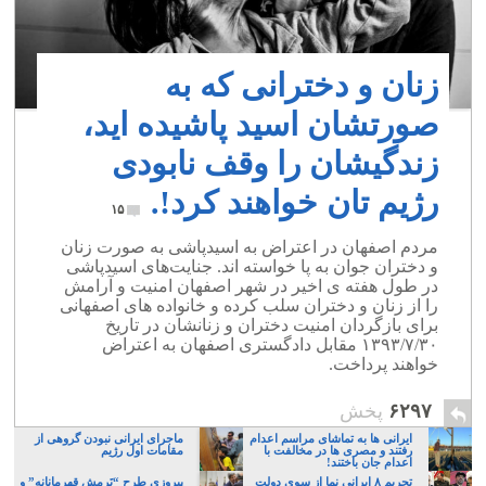
زنان و دخترانی که به
صورتشان اسید پاشیده اید،
زندگیشان را وقف نابودی
رژیم تان خواهند کرد!.
۱۵
مردم اصفهان در اعتراض به اسیدپاشی به صورت زنان
و دختران جوان به پا خواسته اند. جنایت‌های اسیدپاشی
در طول هفته ی اخیر در شهر اصفهان امنیت و آرامش
را از زنان و دختران سلب کرده و خانواده های اصفهانی
برای بازگردان امنیت دختران و زنانشان در تاریخ
۱۳۹۳/۷/۳۰ مقابل دادگستری اصفهان به اعتراض
خواهند پرداخت.
۶۲۹۷
پخش
ایرانی ها به تماشای مراسم اعدام
ماجرای ایرانی نبودن گروهی از
رفتند و مصری ها در مخالفت با
مقامات اول رژیم
اعدام جان باختند!
تحریم ۸ ایرانی نما از سوی دولت
پیروزی طرح “نَرمش قهرمانانه” و