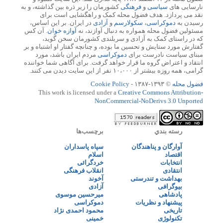
نارسایی های
سیاسی
و
فرهنگی
کشورمان را زیر ذره بین گذاشته، و به
نقد می پردازد. هدف فضول محله کمک و راهگشایی است برای
رسیدن به
دموکراسی
،
سکولارسم
و
آزادی
در ایران. بر این اساس،
مسئولین فضول محله همواره به دنبال آوازند، نه
آوازه خوان
. آن کس
که در راستای کمک به آزادی و سربلندی کشورمان سخن گوید،
گفتارش مورد ستایش و تحسین ما بوده، و چنانچه گفتار او اشتباه و بر
مبنای سیاست نادرست برای
دموکراسی
مردم ایران باشد، مورد
انتقاد و اعتراض گروه ما قرار خواهد گرفت. برای آگاهی شما خواننده
گرامی، همه روزه بیشتر از ۱۰،۰۰۰ نفر از این سایت دیدن می کنند.
فضول محله
© ۱۳۹۳-۱۳۸۷ -
Cookie Policy
This work is licensed under a
Creative Commons Attribution-
NonCommercial-NoDerivs 3.0 Unported
رسته بندي
برچسب‌ها
آوارگان و پناهندگان
سپاه پاسداران
اقتصاد
اسلام
انتخابات
خردگرائی
انتقادی
انقلاب فرهنگی
بهداشت و تندرستی
آخوند
بیوگرافی
آزادی
پادشاهی
میرحسین موسوی
پیشنهاد و نظریات
دموکراسی
تاریخی
محمود احمدی نژاد
تکنولوژی
خمینی