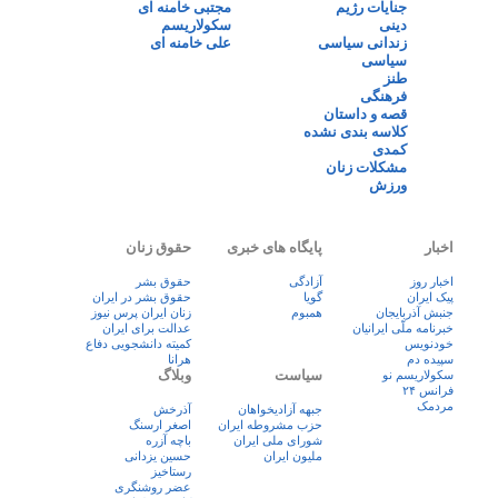
جنایات رژیم
مجتبی خامنه ای
دینی
سکولاریسم
زندانی سیاسی
علی خامنه ای
سیاسی
طنز
فرهنگی
قصه و داستان
کلاسه بندی نشده
کمدی
مشکلات زنان
ورزش
اخبار
پایگاه های خبری
حقوق زنان
اخبار روز
آزادگی
حقوق بشر
پيک ايران
گویا
حقوق بشر در ایران
جنبش آذربایجان
همبوم
زنان ايران پرس نيوز
خبرنامه ملّی ایرانیان
عدالت برای ایران
خودنویس
کمیته دانشجویی دفاع
سپیده دم
هرانا
سیاست
وبلاگ
سکولاریسم نو
فرانس ۲۴
مردمک
جبهه آزادیخواهان
آذرخش
حزب مشروطه ایران
اصغر ارسنگ
شورای ملی ایران
باچه آزره
ملیون ایران
حسین یزدانی
رستاخیز
عضر روشنگری