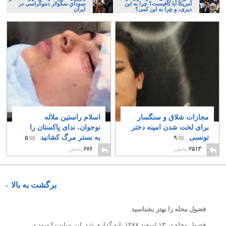
آمریکا آیا کافیست؟ چرا به این
سودایِ سکولار دموکراسی در
دیری، و چرا به این کمی؟
ایران
مجازات شلاق و سنگسار
اسلام راستین ملاله
برای لخت شدن امینه دختر
نوجوان، ندای پاکستان را
تونسی
به بستر مرگ کشانید
۵
۹
۲۵۱۳
پخش
۶۷۶
پخش
برگشت به بالا
فضول محله را بهتر بشناسید
فضول محله در ۱۳ اسفند ۱۳۸۷ پایه گذاری شد. این سایت کمبود و