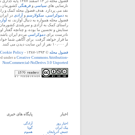
فضول محله در ۱۳ اسفند
نارسایی های
سیاسی
و
فرهنگی
کشورمان را 
نقد می پردازد. هدف فضول محله کمک و ر
به
دموکراسی
،
سکولارسم
و
آزادی
در ایران
فضول محله همواره به دنبال آوازند، نه
آواز
راستای کمک به آزادی و سربلندی کشورمان
ستایش و تحسین ما بوده، و چنانچه گفتار او
نادرست برای
دموکراسی
مردم ایران باشد، 
ما قرار خواهد گرفت. برای آگاهی شما خوان
از ۱۰،۰۰۰ نفر از این سایت دیدن می کنند.
فضول محله
© ۱۳۹۳-۱۳۸۷ -
Cookie Policy
ed under a
Creative Commons Attribution-
NonCommercial-NoDerivs 3.0 Unported
اخبار
پایگاه های خبری
اخبار روز
آزادگی
پيک ايران
گویا
جنبش آذربایجان
همبوم