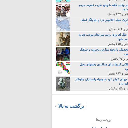
م ولایت فقیه با وجود نفرت عمومی مردم
 شود
اران، سپاه اختاپوس دزد و چپاولگر اصلی
ت
جنگ افروزی رژیم سرانجام موجب تجزیه
می شود
تحصیلی با وجود مدارس مخروبه و فرهنگ
نی
لائی کردها برای جداکردن بخشهای محل
د
یهنان کولبر کرد به وسیله پاسداران جنایتکار
مه دارد
برگشت به بالا
برچسب‌ها