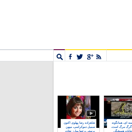
مشترک
جستجو
نه ای، همانگونه
شاهزاده رضا پهلوی اکنون
 گرگ مرگ است،
سمبل دموکراسی، میهن
نایات همیشگی
پرستی و تنها مبارز نجات