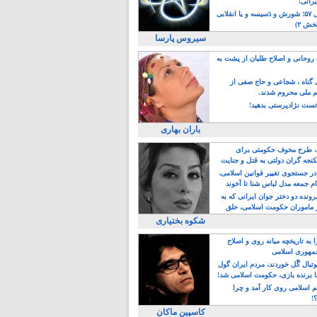
یرانی!
رویداد سال ۵۷؛ شورش و دَسیسه و یا انقلابی
خش ۲)
سیروس پارسا
روحانی و اصلاح طلبان از پشت به
ی گناه ، شجاعی و حاج صفی از
یم ملی محروم شدند.
ست نژادپرستی بدهید!
باران بهاری
طرح مخوف حکومتی برای
جه گران دولتی به قتل و جنایت
در جستجوی تغییر قوانین اسلامی،
ام جمعه مدل لباس شنا تا آخوند
مجنسگرا!
رونده دو دختر جوان ایرانی که به
 ماموران حکومت اسلامی، حلق
شکوه بختیاری
 به تاریخچه میانه روی و اصلاح
مهوری اسلامی
وتبال گًل خوردند، مردم ایران گول
ا برنده بازی، حکومت اسلامی شد!
م اسلامی روی کار آمد و چرا
؟!
کاسپین ماکان