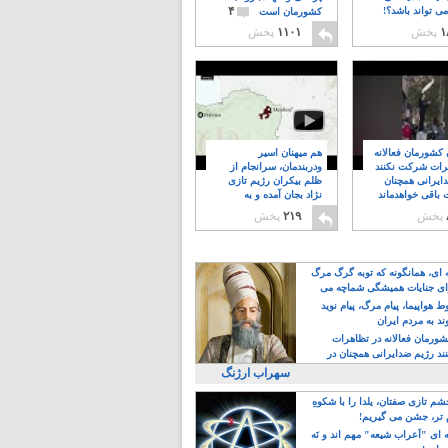
۴
ی تواند باشد؟!
کشورمان است
۱
پخش
۱۱۰۱
پخش
ن کشورمان فعالانه
هم میهنان اسیر
رات شرکت نکنند
ودربندمان، سرانجام از
ایرانی همچنان
ظلم بیکران رژیم تازی
 باقی خواهدماند
نژاد بجان آمده و به
۸
خبابانها ریختند
پخش
۲۱۹
پخش
ه ای، همانگونه که توبه گرگ مرگ
ی جنایات همیشگی شماچه می
!
 هواپیما، پیام مرگ، پیام نوید
د به مردم ایران
کشورمان فعالانه در تظاهرات
د رژیم ضدایرانی همچنان در
 خواهدماند
سهراب ارژنگ
م تازی صفتان، یلدا را با شکوهِ
 تر، جشن می گیریم!
 ای "اَعراب شیعه" مهم اند و نَه