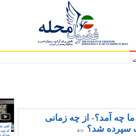
تلاش برای آزادی، دموکراسی و
THE PURSUIT OF FREEDOM,
سکولاریسم در ایران
DEMOCRACY & SECULARISM IN IRAN
ت
 چه آمد؟- از چه زمانی
 سپرده شد؟
آقای خام
۵
که توبه
سزای ج