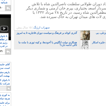
شماچه م
د دوران طولانی سلطنت ناصرالدین شاه با تلاش
۸
۸۰
سردار اسعد بختیاری، یپرم خان ارمنی و شماری دیگر
در تاریخ ۱۴مرداد ۱۲۸۵ به امضای مظفرالدین شاه رسید، در تاریخ ۲۸ مرداد ۱۳۳۲ با
ری لات های میدان تهران به خاک سپرده شد.
سهراب ارژنگ
|
۱۵ سال پیش
زدلی، بی
گذری کوتاه بر فرهنگ و سیاست دوران قاجاریه تا به امروز
تا بانوا
در تظاه
 جایزه اسکار
همکاری دولت انگلیس با آخوندها، و کینه توزی با ملت ما
رژیم ضد
تاکی ادامه دارد؟
در قدرت
۸
۸۹
آقای خامن
است، سزا
تواند باشد؟
بازهم سقوط
بهشت آخون
تا بانوان 
شرکت نکنن
قدرت باقی
به کوری چش
هرچه تمام
برای خامنه