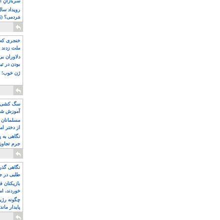
سربازانِ ا
مَردمی؟ (بَ
خنجری که 
ملت زدند
دلاوران ب
بودن در ت
ژن خوب! ت
سگ کشی، 
آموزش شکن
بیشتر
مسلمانان 
از دختر ام
مسلمان ه
نگاهی به پ
جرم تجاوز
آویز شدند!
نگاهی گذرا
طلبی در ج
بازیکنان ف
خوردند، ام
چگونه رژی
پایدار ماند