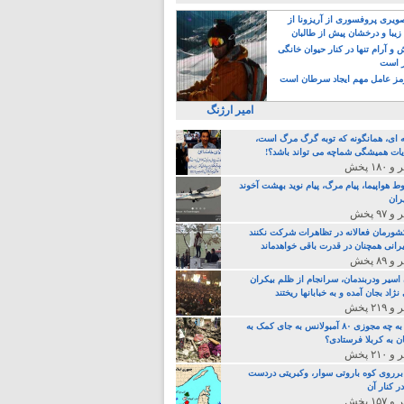
یری پروفسوری از آریزونا از
زیبا و درخشان پیش از طالبان
 آرام تنها در کنار حیوان خانگی
ر است
ز عامل مهم ایجاد سرطان است
امیر ارژنگ
ه ای، همانگونه که توبه گرگ مرگ است،
ات همیشگی شماچه می تواند باشد؟!
ط هواپیما، پیام مرگ، پیام نوید بهشت آخوند
ران
 کشورمان فعالانه در تظاهرات شرکت نکنند
رانی همچنان در قدرت باقی خواهدماند
 اسیر ودربندمان، سرانجام از ظلم بیکران
نژاد بجان آمده و به خبابانها ریختند
خامنه ای، به چه مجوزی ۸۰ آمبولانس به جای کمک به
ن به کربلا فرستادی؟
 برروی کوه باروتی سوار، وکبریتی دردست
ر کنار آن