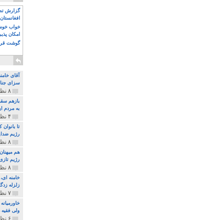
گزارش تصو
افغانستان 
خواب خوش و
امکان پذی
گوشت قرم
آقای خامن
سزای جنای
۸ نظر و ۱۸۰ پخش
بازهم سقو
به مردم ای
۴ نظر و ۹۷ پخش
تا بانوان
رژیم ضدای
۸ نظر و ۸۹ پخش
هم میهنان
رژیم تازی 
۸ نظر و ۲۱۹ پخش
زلزله زدگا
۷ نظر و ۲۱۰ پخش
خاورمیانه
ولی فقیه د
۶ نظر و ۱۵۷ پخش