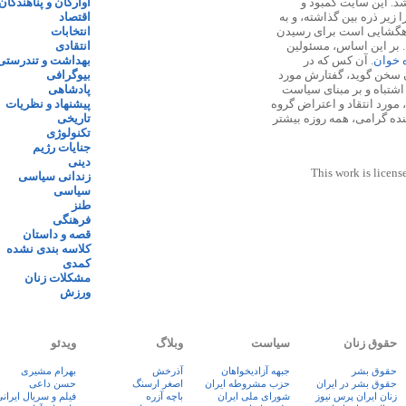
 ۱۳۸۷ پایه گذاری شد. این سایت کمبود و
آوارگان و پناهندگان
زیر ذره بین گذاشته، و به
اقتصاد
اهگشایی است برای رسیدن
انتخابات
. بر این اساس، مسئولین
انتقادی
ه خوان
. آن کس که در
بهداشت و تندرستی
 سخن گوید، گفتارش مورد
بیوگرافی
 اشتباه و بر مبنای سیاست
پادشاهی
مورد انتقاد و اعتراض گروه
پیشنهاد و نظریات
نده گرامی، همه روزه بیشتر
تاریخی
تکنولوژی
جنایات رژیم
دینی
This work is licens
زندانی سیاسی
سیاسی
طنز
فرهنگی
قصه و داستان
کلاسه بندی نشده
کمدی
مشکلات زنان
ورزش
حقوق زنان
سیاست
وبلاگ
ویدئو
حقوق بشر
جبهه آزادیخواهان
آذرخش
بهرام مشیری
حقوق بشر در ایران
حزب مشروطه ایران
اصغر ارسنگ
حسن داعی
زنان ايران پرس نيوز
شورای ملی ایران
باچه آزره
فيلم و سريال ايران