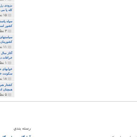
بزودی رژی
کله پا می
۱۵ نظر و ۳۲۷ پخش
سپاه پاسد
کشور اس
۳ نظر و ۱۶۲ پخش
سیاستهای 
کشورمان 
۱۱ نظر و ۳۱۵ پخش
آغاز سال 
خرافات دی
۱ نظر و ۷۴ پخش
خوابهای ط
سکونت خو
۱۸ نظر و ۸۹۷ پخش
کشتار هم م
همچنان ادا
۵ نظر و ۲۵۹ پخش
رسته بندي