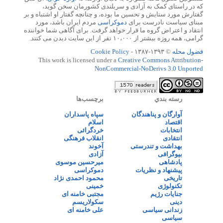
که در راستای کمک به آزادی و سربلندی کشورمان سخن گوید،
گفتارش مورد ستایش و تحسین ما بوده، و چنانچه گفتار او اشتباه و بر
مبنای سیاست نادرست برای
دموکراسی
مردم ایران باشد، مورد
انتقاد و اعتراض گروه ما قرار خواهد گرفت. برای آگاهی شما خواننده
گرامی، همه روزه بیشتر از ۱۰،۰۰۰ نفر از این سایت دیدن می کنند.
فضول محله
© ۱۳۹۳-۱۳۸۷ -
Cookie Policy
This work is licensed under a
Creative Commons Attribution-
NonCommercial-NoDerivs 3.0 Unported
رسته بندي
برچسب‌ها
آوارگان و پناهندگان
سپاه پاسداران
اقتصاد
اسلام
انتخابات
خردگرائی
انتقادی
انقلاب فرهنگی
بهداشت و تندرستی
آخوند
بیوگرافی
آزادی
پادشاهی
میرحسین موسوی
پیشنهاد و نظریات
دموکراسی
تاریخی
محمود احمدی نژاد
تکنولوژی
خمینی
جنایات رژیم
مجتبی خامنه ای
دینی
سکولاریسم
زندانی سیاسی
علی خامنه ای
سیاسی