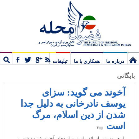
تلاش برای آزادی، دموکراسی و
THE PURSUIT OF FREEDOM,
سکولاریسم در ایران
DEMOCRACY & SECULARISM IN IRAN
درباره ما
همکاری با ما
تبلیغات
نخستین
مشترک
جستج
بایگانی
برگ
آخوند می گوید: سزای
یوسف نادرخانی به دلیل جدا
شدن از دین اسلام، مرگ
است
۳
بازهم دستور اسلام راستین از دهان آخوند شنیده شد، و