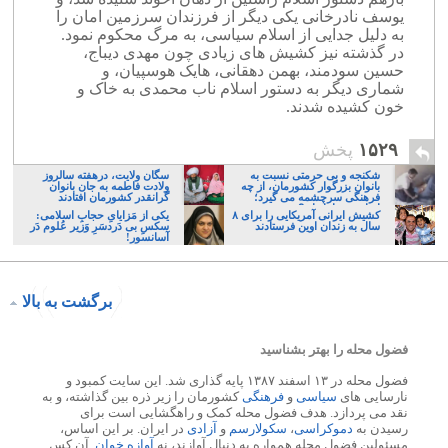
یوسف نادرخانی یکی دیگر از فرزندان سرزمین امان را
به دلیل جدایی از اسلام سیاسی، به مرگ محکوم نمود.
در گذشته نیز کشیش های زیادی چون مهدی دیباج،
حسین سودمند، بهمن دهقانی، هایک هوسپیان، و
شماری دیگر به دستور اسلام ناب محمدی به خاک و
خون کشیده شدند.
۱۵۲۹
پخش
شکنجه و بی حرمتی نسبت به
سگان ولایت، درهفته سالروز
بانوان بزرگوار کشورمان، از چه
ولادت فاطمه به جان بانوان
فرهنگی سرچشمه می گیرد؛
گرانقدر کشورمان افتادند
ایرانی، و یا تازیان؟
کشیش ایرانی آمریکایی را برای ۸
یکی از مَزایایِ حجابِ اسلامی:
سال به زندان اوین فرستادند
سکسِ بی دَردسَرِ وَزیر عُلوم دَر
آسانسور!
برگشت به بالا
فضول محله را بهتر بشناسید
فضول محله در ۱۳ اسفند ۱۳۸۷ پایه گذاری شد. این سایت کمبود و
نارسایی های
سیاسی
و
فرهنگی
کشورمان را زیر ذره بین گذاشته، و به
نقد می پردازد. هدف فضول محله کمک و راهگشایی است برای
رسیدن به
دموکراسی
،
سکولارسم
و
آزادی
در ایران. بر این اساس،
مسئولین فضول محله همواره به دنبال آوازند، نه
آوازه خوان
. آن کس