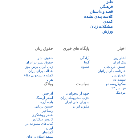
طنز
فرهنگی
قصه و داستان
کلاسه بندی نشده
کمدی
مشکلات زنان
ورزش
اخبار
پایگاه های خبری
حقوق زنان
اخبار روز
آزادگی
حقوق بشر
پيک ايران
گویا
حقوق بشر در ایران
جنبش آذربایجان
همبوم
زنان ايران پرس نيوز
خبرنامه ملّی ایرانیان
عدالت برای ایران
خودنویس
کمیته دانشجویی دفاع
سپیده دم
هرانا
سیاست
وبلاگ
سکولاریسم نو
فرانس ۲۴
مردمک
جبهه آزادیخواهان
آذرخش
حزب مشروطه ایران
اصغر ارسنگ
شورای ملی ایران
باچه آزره
ملیون ایران
حسین یزدانی
رستاخیز
عضر روشنگری
کابوس دیکتاتور
کتاب‌های ممنوعه در
ایران
گمنامیان
منتقد اسلام و ادیان