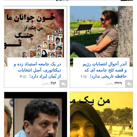
اَندر اَحوالِ انتصاباتِ رژیم
در یک جامعه استبداد زده و
و قصه تَلخ جامعه ای که
دیکتاتوری، اَصلِ انتخابات
حافظه تاریخی ندارد!
از بُنیان ایراد دارد!
۶
۱
۳۴۲۹
پخش
۳۸۴
پخش