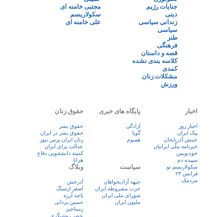
جنایات رژیم
مجتبی خامنه ای
دینی
سکولاریسم
زندانی سیاسی
علی خامنه ای
سیاسی
طنز
فرهنگی
قصه و داستان
کلاسه بندی نشده
کمدی
مشکلات زنان
ورزش
اخبار
پایگاه های خبری
حقوق زنان
اخبار روز
آزادگی
حقوق بشر
پيک ايران
گویا
حقوق بشر در ایران
جنبش آذربایجان
همبوم
زنان ايران پرس نيوز
خبرنامه ملّی ایرانیان
عدالت برای ایران
خودنویس
کمیته دانشجویی دفاع
سپیده دم
هرانا
سیاست
وبلاگ
سکولاریسم نو
فرانس ۲۴
مردمک
جبهه آزادیخواهان
آذرخش
حزب مشروطه ایران
اصغر ارسنگ
شورای ملی ایران
باچه آزره
ملیون ایران
حسین یزدانی
رستاخیز
عضر روشنگری