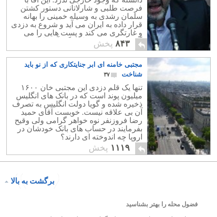
فرصت طلبی و شارلاتانی دستور کشتن
سلمان رشدی به وسیله خمینی را بهانه
قرار داده به ایران می آید و شروع به دزدی
و غارتگری می کند و پست هایی را می
گیرد که کمترین شایستگی آن ها را نداشته
۸۴۳
پخش
است.
مجتبی خامنه ای ابر جنایتکاری که از نو باید
شناخت
۳۷
تنها یک قلم دزدی این مجتبی خان ۱۶۰۰
میلیون پوند است که در بانک های انگلیس
ذخیره شده و گویا دولت انگلیس به تصرف
آن بی علاقه نیست. خوبست آقای حمید
رضا فروزنفر نوه خواهر گرامی ولی وقیح
بفرمایند در حساب های بانک خودشان در
اروپا چه اندوخته ای دارند؟
۱۱۱۹
پخش
برگشت به بالا
فضول محله را بهتر بشناسید