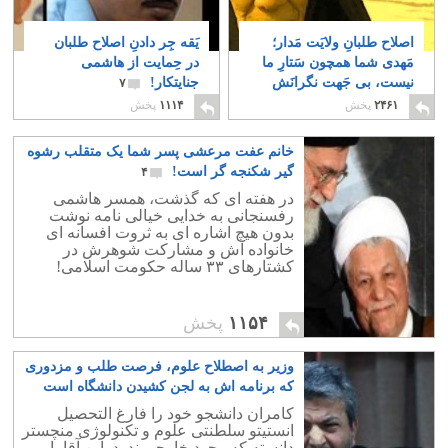
اصلاح طلبانِ ولایَت مَدار؛
یَقه جِر دادنِ اصلاح طلبان
مَهدی شما همچون سَتارِ ما
در حِمایت از هاشمی
نیست، بی جَهت نگرانَش
جنایتکار!
۷
نَباشید!
۳
۲۴۶۱
پخش
۱۱۱۴
پخش
خانم عفت مرعشی پسر شما یک متقلب رشوه
گیر شکنجه گر است!
۴
در هفته ای که گذشت، همسر هاشمی
رفسنجانی به خدایی خیالی نامه نوشت
بدون هیچ اشاره ای به ثروت افسانه ای
خانواده اش و مشارکت شوهرش در
کشتارهای ۳۳ ساله حکومت اسلامی!
۱۱۵۴
پخش
وزیر به اصطلاح علوم، فرصت طلب و مزدوری
که برنامه اش به لجن کشیدن دانشگاه است
۳
کامران دانشجو خود را فارغ التحصیل
انستیتو سلطنتی علوم و تکنولوژی منچستر
دانسته که وجود خارجی ندرد. این آقا با