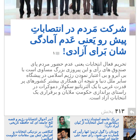
شرکت مَردم در انتصاباتِ
پیش رو یَعنی عَدم آمادگی
شان بَرای آزادی!
۱
تحریم فعال انتخابات یعنی عدم حضور مردم پای
صندوق های رأی و این پیروزی بزرگ مساوی است با
بی آبرو و بی اعتبار نمودن رژیم اسلامی در پیشگاه
سایر ملل دنیا و نتیجه آن همکاری بیشتر کشورهای پر
قدرت غربی با یک آلترناتیو سکولار دموکرات در
راستای براندازی حکومتِ ملایان و برقراری یک
انتخاباتِ آزاد است.
۴۱۳
پخش
در یک جامعه استبداد زده و
اَندر اَحوالِ انتصاباتِ رژیم و قصه
دیکتاتوری، اَصلِ انتخابات از بُنیان
تَلخ جامعه ای که حافظه تاریخی
ایراد دارد!
ندارد!
خودتان را گول نَزنید؛ تَنها رأیی که
کنکاشی بر نزديكی انتخابات و
شُمارده می شود، رأی سید علی
افزايش تنش بين مقامات حکومت
خامنه ای است!
اسلامی!