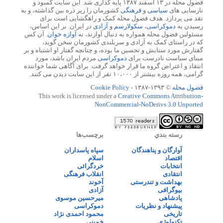
فضول محله در ۱۳ اسفند ۱۳۸۷ پایه گذاری شد. این سایت کمبود و
نارسایی های
سیاسی
و
فرهنگی
کشورمان را زیر ذره بین گذاشته، و به
نقد می پردازد. هدف فضول محله کمک و راهگشایی است برای
رسیدن به
دموکراسی
،
سکولارسم
و
آزادی
در ایران. بر این اساس،
مسئولین فضول محله همواره به دنبال آوازند، نه
آوازه خوان
. آن کس
که در راستای کمک به آزادی و سربلندی کشورمان سخن گوید،
گفتارش مورد ستایش و تحسین ما بوده، و چنانچه گفتار او اشتباه و بر
مبنای سیاست نادرست برای
دموکراسی
مردم ایران باشد، مورد
انتقاد و اعتراض گروه ما قرار خواهد گرفت. برای آگاهی شما خواننده
گرامی، همه روزه بیشتر از ۱۰،۰۰۰ نفر از این سایت دیدن می کنند.
فضول محله
© ۱۳۹۳-۱۳۸۷ -
Cookie Policy
This work is licensed under a
Creative Commons Attribution-
NonCommercial-NoDerivs 3.0 Unported
رسته بندي
برچسب‌ها
آوارگان و پناهندگان
سپاه پاسداران
اقتصاد
اسلام
انتخابات
خردگرائی
انتقادی
انقلاب فرهنگی
بهداشت و تندرستی
آخوند
بیوگرافی
آزادی
پادشاهی
میرحسین موسوی
پیشنهاد و نظریات
دموکراسی
تاریخی
محمود احمدی نژاد
تکنولوژی
خمینی