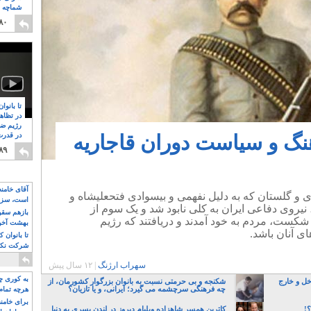
شماچه م
۸
۸۰
تا بانوا
در تظاه
رژیم ضد
نگ و سیاست دوران قاجاریه
در قدرت
۸
۸۹
آقای خامن
 و گلستان که به دلیل نفهمی و بیسوادی فتحعلیشاه و
است، سزا
نیروی دفاعی ایران به کلی نابود شد و یک سوم از
تواند باشد؟
بازهم سقوط
ن شکست، مردم به خود آمدند و دریافتند که رژیم
بهشت آخون
ای آنان باشد.
تا بانوان 
شرکت نکنن
قدرت باقی
سهراب ارژنگ
|
۱۲ سال پیش
به کوری چش
خل و خارج
شکنجه و بی حرمتی نسبت به بانوان بزرگوار کشورمان، از
چه فرهنگی سرچشمه می گیرد؛ ایرانی، و یا تازیان؟
هرچه تمام
برای خامنه
؟!
کاترین همسر شاهزاده ویلیام دیروز در لندن پسری به دنیا