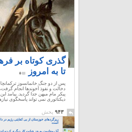
گذری کوتاه بر فره
تا به امروز
۵
پس از دو جنگ خانمانسوز ترکمانچای
دخالت و نفوذ آخوندها انجام گرفت، 
پیکر مام میهن جدا گردید. پیامد ای
دیکتاتوری نمی تواند پاسخگوی نیازه
۹۴۳
پخش
ریزگردهای خوزستان از بی کفایتی رژیم در دا
است
آیا روحانیون به جز خیانت کار دیگری کرده اند