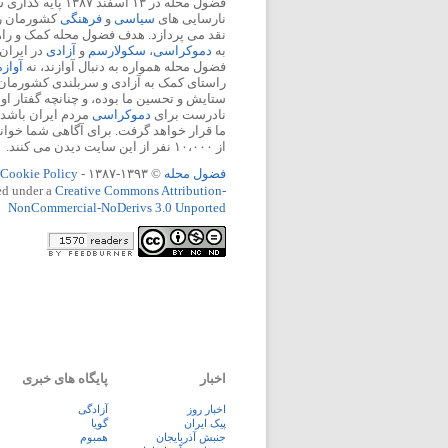
فضول محله در ۱۳ اسفند
نارسایی های
سیاسی
و
فرهنگی
کشورمان را 
نقد می پردازد. هدف فضول محله کمک و ر
به
دموکراسی
،
سکولارسم
و
آزادی
در ایران
فضول محله همواره به دنبال آوازند، نه
آواز
راستای کمک به آزادی و سربلندی کشورمان
ستایش و تحسین ما بوده، و چنانچه گفتار او
نادرست برای
دموکراسی
مردم ایران باشد، 
ما قرار خواهد گرفت. برای آگاهی شما خوان
از ۱۰،۰۰۰ نفر از این سایت دیدن می کنند.
فضول محله
© ۱۳۹۳-۱۳۸۷ -
Cookie Policy
ed under a
Creative Commons Attribution-
NonCommercial-NoDerivs 3.0 Unported
اخبار
پایگاه های خبری
اخبار روز
آزادگی
پيک ايران
گویا
جنبش آذربایجان
همبوم