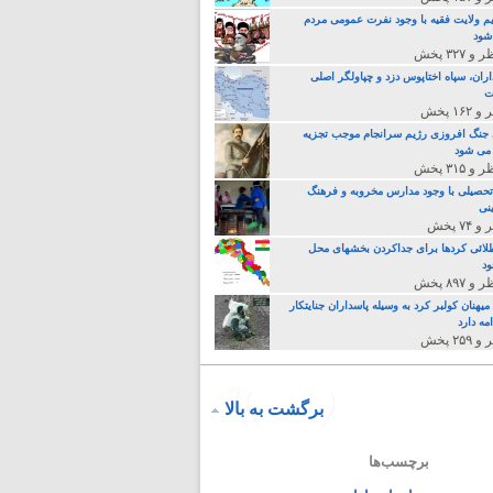
م ولایت فقیه با وجود نفرت عمومی مردم
 شود
اران، سپاه اختاپوس دزد و چپاولگر اصلی
ت
جنگ افروزی رژیم سرانجام موجب تجزیه
می شود
تحصیلی با وجود مدارس مخروبه و فرهنگ
نی
لائی کردها برای جداکردن بخشهای محل
د
یهنان کولبر کرد به وسیله پاسداران جنایتکار
مه دارد
برگشت به بالا
برچسب‌ها