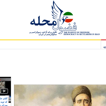
تلاش برای آزادی، دموکراسی و
THE PURSUIT OF FREEDOM,
سکولاریسم در ایران
DEMOCRACY & SECULARISM IN IRAN
ت
آقای خام
که توبه
سزای ج