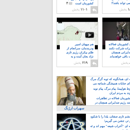
۴
ی تواند باشد؟!
کشورمان است
۱
پخش
۱۱۰۱
پخش
ن کشورمان فعالانه
هم میهنان اسیر
رات شرکت نکنند
ودربندمان، سرانجام از
ایرانی همچنان
ظلم بیکران رژیم تازی
 باقی خواهدماند
نژاد بجان آمده و به
۸
خبابانها ریختند
پخش
۲۱۹
پخش
ه ای، همانگونه که توبه گرگ مرگ
ی جنایات همیشگی شماچه می
!
 هواپیما، پیام مرگ، پیام نوید
د به مردم ایران
کشورمان فعالانه در تظاهرات
د رژیم ضدایرانی همچنان در
 خواهدماند
سهراب ارژنگ
م تازی صفتان، یلدا را با شکوهِ
 تر، جشن می گیریم!
 ای "اَعراب شیعه" مهم اند و نَه