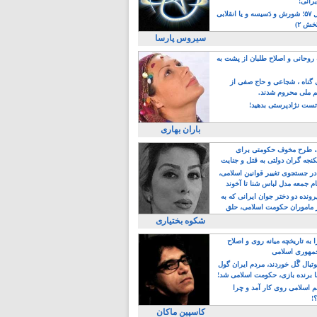
یرانی!
رویداد سال ۵۷؛ شورش و دَسیسه و یا انقلابی
خش ۲)
سیروس پارسا
روحانی و اصلاح طلبان از پشت به
ی گناه ، شجاعی و حاج صفی از
یم ملی محروم شدند.
ست نژادپرستی بدهید!
باران بهاری
طرح مخوف حکومتی برای
جه گران دولتی به قتل و جنایت
در جستجوی تغییر قوانین اسلامی،
ام جمعه مدل لباس شنا تا آخوند
مجنسگرا!
رونده دو دختر جوان ایرانی که به
 ماموران حکومت اسلامی، حلق
شکوه بختیاری
 به تاریخچه میانه روی و اصلاح
مهوری اسلامی
وتبال گًل خوردند، مردم ایران گول
ا برنده بازی، حکومت اسلامی شد!
م اسلامی روی کار آمد و چرا
؟!
کاسپین ماکان