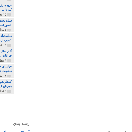
بزودی رژی
کله پا می
۱۵ نظر و ۳۲۷ پخش
سپاه پاسد
کشور اس
۳ نظر و ۱۶۲ پخش
سیاستهای 
کشورمان 
۱۱ نظر و ۳۱۵ پخش
آغاز سال 
خرافات دی
۱ نظر و ۷۴ پخش
خوابهای ط
سکونت خو
۱۸ نظر و ۸۹۷ پخش
کشتار هم م
همچنان ادا
۵ نظر و ۲۵۹ پخش
رسته بندي