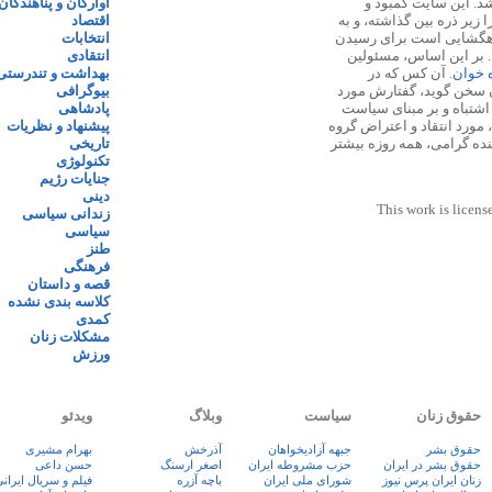
 ۱۳۸۷ پایه گذاری شد. این سایت کمبود و
آوارگان و پناهندگان
زیر ذره بین گذاشته، و به
اقتصاد
اهگشایی است برای رسیدن
انتخابات
. بر این اساس، مسئولین
انتقادی
ه خوان
. آن کس که در
بهداشت و تندرستی
 سخن گوید، گفتارش مورد
بیوگرافی
 اشتباه و بر مبنای سیاست
پادشاهی
مورد انتقاد و اعتراض گروه
پیشنهاد و نظریات
نده گرامی، همه روزه بیشتر
تاریخی
تکنولوژی
جنایات رژیم
دینی
This work is licens
زندانی سیاسی
سیاسی
طنز
فرهنگی
قصه و داستان
کلاسه بندی نشده
کمدی
مشکلات زنان
ورزش
حقوق زنان
سیاست
وبلاگ
ویدئو
حقوق بشر
جبهه آزادیخواهان
آذرخش
بهرام مشیری
حقوق بشر در ایران
حزب مشروطه ایران
اصغر ارسنگ
حسن داعی
زنان ايران پرس نيوز
شورای ملی ایران
باچه آزره
فيلم و سريال ايران