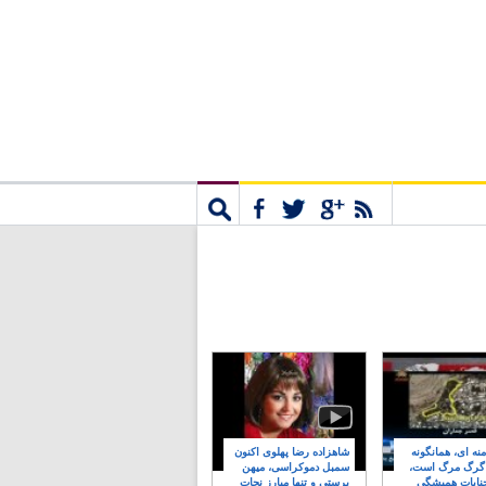
مشترک
جستجو
نه ای، همانگونه
شاهزاده رضا پهلوی اکنون
 گرگ مرگ است،
سمبل دموکراسی، میهن
نایات همیشگی
پرستی و تنها مبارز نجات