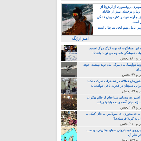
یری پروفسوری از آریزونا از
زیبا و درخشان پیش از طالبان
 آرام تنها در کنار حیوان خانگی
ر است
ز عامل مهم ایجاد سرطان است
امیر ارژنگ
ه ای، همانگونه که توبه گرگ مرگ است،
ات همیشگی شماچه می تواند باشد؟!
ط هواپیما، پیام مرگ، پیام نوید بهشت آخوند
ران
 کشورمان فعالانه در تظاهرات شرکت نکنند
رانی همچنان در قدرت باقی خواهدماند
 اسیر ودربندمان، سرانجام از ظلم بیکران
نژاد بجان آمده و به خبابانها ریختند
خامنه ای، به چه مجوزی ۸۰ آمبولانس به جای کمک به
ن به کربلا فرستادی؟
 برروی کوه باروتی سوار، وکبریتی دردست
ر کنار آن