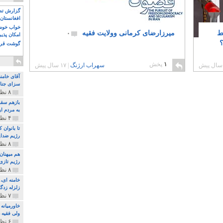
گزارش تصو
افغانستان 
خواب خوش و
ط
میرزارضای کرمانی وولایت فقیه
۰
امکان پذی
گوشت قرم
۱
پخش
سهراب ارژنگ
|
۱۷ سال پیش
آقای خامن
سزای جنای
۸ نظر و ۱۸۰ پخش
بازهم سقو
به مردم ای
۴ نظر و ۹۷ پخش
تا بانوان
رژیم ضدای
۸ نظر و ۸۹ پخش
هم میهنان
رژیم تازی 
۸ نظر و ۲۱۹ پخش
زلزله زدگا
۷ نظر و ۲۱۰ پخش
خاورمیانه
ولی فقیه د
۶ نظر و ۱۵۷ پخش