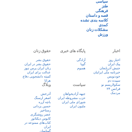
سیاسی
طنز
فرهنگی
قصه و داستان
کلاسه بندی نشده
کمدی
مشکلات زنان
ورزش
اخبار
پایگاه های خبری
حقوق زنان
اخبار روز
آزادگی
حقوق بشر
پيک ايران
گویا
حقوق بشر در ایران
جنبش آذربایجان
همبوم
زنان ايران پرس نيوز
خبرنامه ملّی ایرانیان
عدالت برای ایران
خودنویس
کمیته دانشجویی دفاع
سپیده دم
هرانا
سیاست
وبلاگ
سکولاریسم نو
فرانس ۲۴
مردمک
جبهه آزادیخواهان
آذرخش
حزب مشروطه ایران
اصغر ارسنگ
شورای ملی ایران
باچه آزره
ملیون ایران
حسین یزدانی
رستاخیز
عضر روشنگری
کابوس دیکتاتور
کتاب‌های ممنوعه در
ایران
گمنامیان