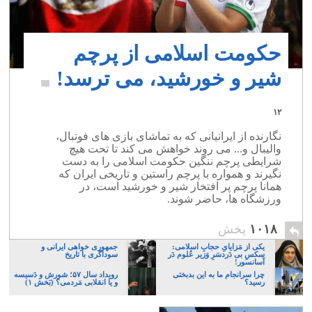
حکومت اسلامی از پرچم
شیر و خورشید، می ترسد!
۱۲
نگارنده از ایرانیانی که به تماشای بازی های فوتبال،
والیبال و... می روند خواهش می کند تا تحت هیچ
شرایطی پرچم ننگین حکومت اسلامی را به دست
نگیرند و همواره با پرچم راستین و تاریخی ایران که
همانا پرچم پر افتخار شیر و خورشید است، در
ورزشگاه ها، حاضر شوند.
۱۰۱۸
پخش
یکی از مَزایایِ حجابِ اسلامی:
جمهوری خواهی ایرانی و
سکسِ بی دَردسَرِ وَزیر عُلوم دَر
سوداگری با تاریخ
آسانسور!
چرا سرانجام ما به این بدبختی
رویداد سال ۵۷؛ شورش و دَسیسه
رسید؟
و یا انقلابی مَردمی؟ (بَخش ۱)