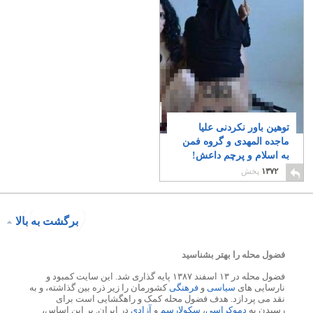
توهین باور نکردنی علیا
ماجده المهدی و گروه فمن
به اسلام و پرچم داعش!
۶۶
۱۳۷۲
پخش
برگشت به بالا
فضول محله را بهتر بشناسید
فضول محله در ۱۳ اسفند ۱۳۸۷ پایه گذاری شد. این سایت کمبود و
نارسایی های
سیاسی
و
فرهنگی
کشورمان را زیر ذره بین گذاشته، و به
نقد می پردازد. هدف فضول محله کمک و راهگشایی است برای
رسیدن به
دموکراسی
،
سکولارسم
و
آزادی
در ایران. بر این اساس،