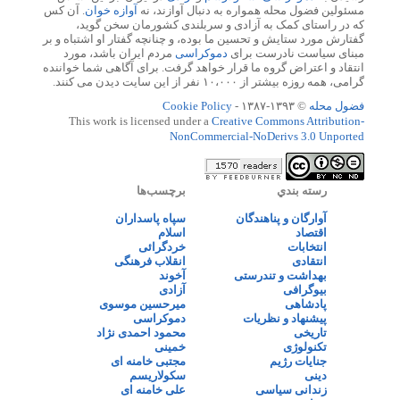
مسئولین فضول محله همواره به دنبال آوازند، نه
آوازه خوان
. آن کس
که در راستای کمک به آزادی و سربلندی کشورمان سخن گوید،
گفتارش مورد ستایش و تحسین ما بوده، و چنانچه گفتار او اشتباه و بر
مبنای سیاست نادرست برای
دموکراسی
مردم ایران باشد، مورد
انتقاد و اعتراض گروه ما قرار خواهد گرفت. برای آگاهی شما خواننده
گرامی، همه روزه بیشتر از ۱۰،۰۰۰ نفر از این سایت دیدن می کنند.
فضول محله
© ۱۳۹۳-۱۳۸۷ -
Cookie Policy
This work is licensed under a
Creative Commons Attribution-
NonCommercial-NoDerivs 3.0 Unported
رسته بندي
برچسب‌ها
آوارگان و پناهندگان
سپاه پاسداران
اقتصاد
اسلام
انتخابات
خردگرائی
انتقادی
انقلاب فرهنگی
بهداشت و تندرستی
آخوند
بیوگرافی
آزادی
پادشاهی
میرحسین موسوی
پیشنهاد و نظریات
دموکراسی
تاریخی
محمود احمدی نژاد
تکنولوژی
خمینی
جنایات رژیم
مجتبی خامنه ای
دینی
سکولاریسم
زندانی سیاسی
علی خامنه ای