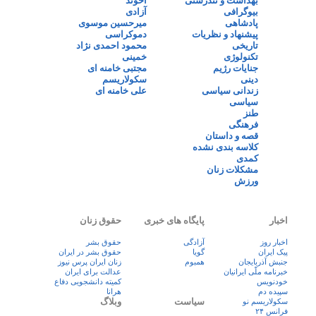
بهداشت و تندرستی
آخوند
بیوگرافی
آزادی
پادشاهی
میرحسین موسوی
پیشنهاد و نظریات
دموکراسی
تاریخی
محمود احمدی نژاد
تکنولوژی
خمینی
جنایات رژیم
مجتبی خامنه ای
دینی
سکولاریسم
زندانی سیاسی
علی خامنه ای
سیاسی
طنز
فرهنگی
قصه و داستان
کلاسه بندی نشده
کمدی
مشکلات زنان
ورزش
اخبار
پایگاه های خبری
حقوق زنان
اخبار روز
آزادگی
حقوق بشر
پيک ايران
گویا
حقوق بشر در ایران
جنبش آذربایجان
همبوم
زنان ايران پرس نيوز
خبرنامه ملّی ایرانیان
عدالت برای ایران
خودنویس
کمیته دانشجویی دفاع
سپیده دم
هرانا
سیاست
وبلاگ
سکولاریسم نو
فرانس ۲۴