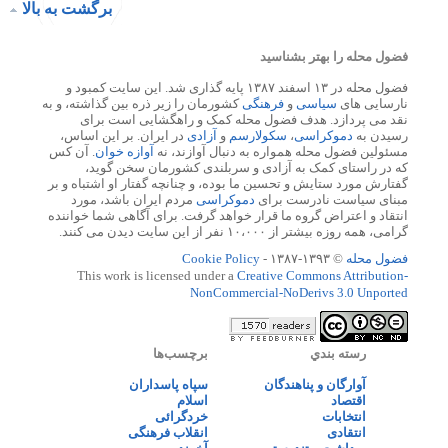
برگشت به بالا
فضول محله را بهتر بشناسید
فضول محله در ۱۳ اسفند ۱۳۸۷ پایه گذاری شد. این سایت کمبود و
نارسایی های
سیاسی
و
فرهنگی
کشورمان را زیر ذره بین گذاشته، و به
نقد می پردازد. هدف فضول محله کمک و راهگشایی است برای
رسیدن به
دموکراسی
،
سکولارسم
و
آزادی
در ایران. بر این اساس،
مسئولین فضول محله همواره به دنبال آوازند، نه
آوازه خوان
. آن کس
که در راستای کمک به آزادی و سربلندی کشورمان سخن گوید،
گفتارش مورد ستایش و تحسین ما بوده، و چنانچه گفتار او اشتباه و بر
مبنای سیاست نادرست برای
دموکراسی
مردم ایران باشد، مورد
انتقاد و اعتراض گروه ما قرار خواهد گرفت. برای آگاهی شما خواننده
گرامی، همه روزه بیشتر از ۱۰،۰۰۰ نفر از این سایت دیدن می کنند.
فضول محله
© ۱۳۹۳-۱۳۸۷ -
Cookie Policy
This work is licensed under a
Creative Commons Attribution-
NonCommercial-NoDerivs 3.0 Unported
رسته بندي
برچسب‌ها
آوارگان و پناهندگان
سپاه پاسداران
اقتصاد
اسلام
انتخابات
خردگرائی
انتقادی
انقلاب فرهنگی