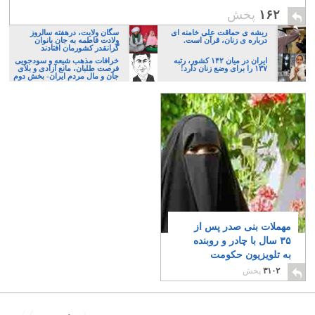
۱۶۲
پخش
ریشه ی حماقت علی خامنه ای
سگان ولایت، درهفته سالروز
درباره ی زنان، قرآن است.
ولادت فاطمه به جان بانوان
گرانقدر کشورمان افتادند
ایران در میان ۱۴۲ کشور، رتبه
خرافات مذهب شیعه و سودجویی
۱۳۷ را برای وضع زنان دارد!
فرصت طلبان، مانع آزادی و بلای
جان و مال مردم ایران- بخش دوم
مهملات بنی صدر پس از
٣۵ سال با چادر و روبنده
به تلویزیون حکومت
اسلامی بازگشته است!
۳۱۰۲
پخش
۲۸