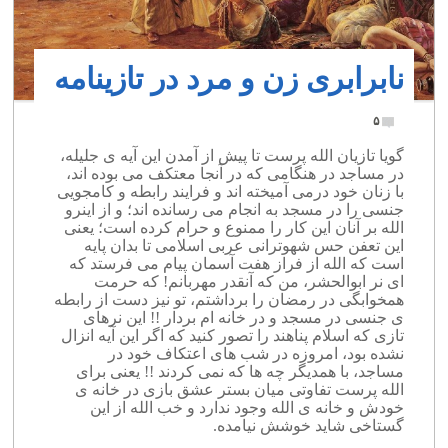
نابرابری زن و مرد در تازینامه
۵
گویا تازیان الله پرست تا پیش از آمدن این آیه ی جلیله،
در مساجد در هنگامی که در آنجا معتکف می بوده اند،
با زنان خود درمی آمیخته اند و فرایند رابطه و کامجویی
جنسی را در مسجد به انجام می رسانده اند؛ و از اینرو
الله بر آنان این کار را ممنوع و حرام کرده است؛ یعنی
این تعفن حس شهوترانی عربی اسلامی تا بدان پایه
است که الله از فراز هفت آسمان پیام می فرستد که
ای نر ابوالحشر، من که آنقدر مهربانم! که حرمت
همخوابگی در رمضان را برداشتم، تو نیز دست از رابطه
ی جنسی در مسجد و در خانه ام بردار !! این نرهای
تازی که اسلام پناهند را تصور کنید که اگر این آیه انزال
نشده بود، امروزه در شب های اعتکاف خود در
مساجد، با همدیگر چه ها که نمی کردند !! یعنی برای
الله پرست تفاوتی میان بستر عشق بازی در خانه ی
خودش و خانه ی الله وجود ندارد و خب الله از این
گستاخی شاید خوشش نیامده.