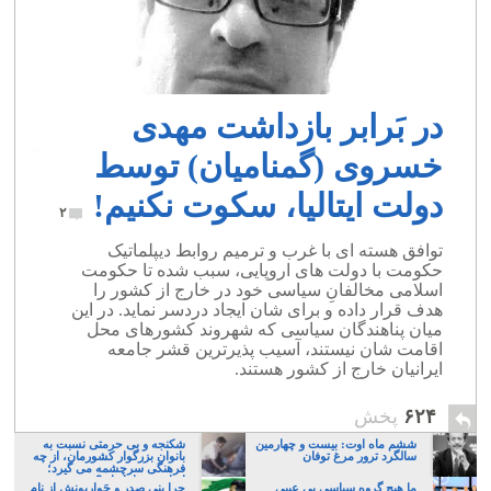
در بَرابر بازداشت مهدی
خسروی (گمنامیان) توسط
دولت ایتالیا، سکوت نکنیم!
۲
توافق هسته ای با غرب و ترمیم روابط دیپلماتیک
حکومت با دولت های اروپایی، سبب شده تا حکومت
اسلامی مخالفانِ سیاسی خود در خارج از کشور را
هدف قرار داده و برای شان ایجاد دردسر نماید. در این
میان پناهندگان سیاسی که شهروند کشورهای محل
اقامت شان نیستند، آسیب پذیرترین قشر جامعه
ایرانیان خارج از کشور هستند.
۶۲۴
پخش
ششم ماه اوت: بیست و چهارمین
شکنجه و بی حرمتی نسبت به
سالگرد ترور مرغ توفان
بانوان بزرگوار کشورمان، از چه
فرهنگی سرچشمه می گیرد؛
ایرانی، و یا تازیان؟
ما هیچ گروه سیاسی بی عیبی
چرا بنی صدر و حَواریونش از نام