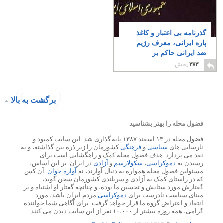
گذرنامه بی اعتبار و کاغذ
پاره ایرانی، معرف رژیم
ضد ایرانی حاکم بر
کشورمان
۸
۳۸۳
پخش
برگشت به بالا
فضول محله را بهتر بشناسید
فضول محله در ۱۳ اسفند ۱۳۸۷ پایه گذاری شد. این سایت کمبود و
نارسایی های
سیاسی
و
فرهنگی
کشورمان را زیر ذره بین گذاشته، و به
نقد می پردازد. هدف فضول محله کمک و راهگشایی است برای
رسیدن به
دموکراسی
،
سکولارسم
و
آزادی
در ایران. بر این اساس،
مسئولین فضول محله همواره به دنبال آوازند، نه
آوازه خوان
. آن کس
که در راستای کمک به آزادی و سربلندی کشورمان سخن گوید،
گفتارش مورد ستایش و تحسین ما بوده، و چنانچه گفتار او اشتباه و بر
مبنای سیاست نادرست برای
دموکراسی
مردم ایران باشد، مورد
انتقاد و اعتراض گروه ما قرار خواهد گرفت. برای آگاهی شما خواننده
گرامی، همه روزه بیشتر از ۱۰،۰۰۰ نفر از این سایت دیدن می کنند.