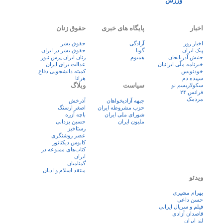
ورزش
اخبار
پایگاه های خبری
حقوق زنان
اخبار روز
آزادگی
حقوق بشر
پيک ايران
گویا
حقوق بشر در ایران
جنبش آذربایجان
همبوم
زنان ايران پرس نيوز
خبرنامه ملّی ایرانیان
عدالت برای ایران
خودنویس
کمیته دانشجویی دفاع
سپیده دم
هرانا
سیاست
وبلاگ
سکولاریسم نو
فرانس ۲۴
مردمک
جبهه آزادیخواهان
آذرخش
حزب مشروطه ایران
اصغر ارسنگ
شورای ملی ایران
باچه آزره
ملیون ایران
حسین یزدانی
رستاخیز
عضر روشنگری
کابوس دیکتاتور
کتاب‌های ممنوعه در
ایران
گمنامیان
منتقد اسلام و ادیان
ویدئو
بهرام مشیری
حسن داعی
فيلم و سريال ايرانی
قاصدان آزادی
لنز ایران