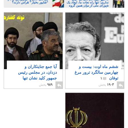
نداریم؛ تنها راه نجات ما، ایجاد یک
“شاپور بختیار” هَراس دارند؟
شورای ملی از میان همین گروه
های پر عیب و ایراد است
ششم ماه اوت: بیست و
آیا جمع جنایتکاران و
چهارمین سالگرد ترور مرغ
دزدان، در مجلس رئیس
توفان
جمهور کلید نشان تنها
۱
مشکل و آرزوی مردم
۱۹۰۳
پخش
۹۸۹
پخش
ایران بود؟
۱