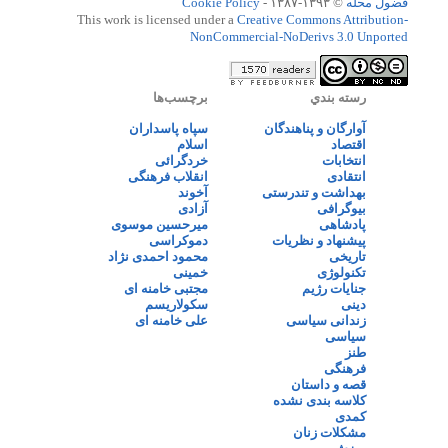
فضول محله
© ۱۳۹۳-۱۳۸۷ -
Cookie Policy
This work is licensed under a
Creative Commons Attribution-
NonCommercial-NoDerivs 3.0 Unported
رسته بندي
برچسب‌ها
آوارگان و پناهندگان
سپاه پاسداران
اقتصاد
اسلام
انتخابات
خردگرائی
انتقادی
انقلاب فرهنگی
بهداشت و تندرستی
آخوند
بیوگرافی
آزادی
پادشاهی
میرحسین موسوی
پیشنهاد و نظریات
دموکراسی
تاریخی
محمود احمدی نژاد
تکنولوژی
خمینی
جنایات رژیم
مجتبی خامنه ای
دینی
سکولاریسم
زندانی سیاسی
علی خامنه ای
سیاسی
طنز
فرهنگی
قصه و داستان
کلاسه بندی نشده
کمدی
مشکلات زنان