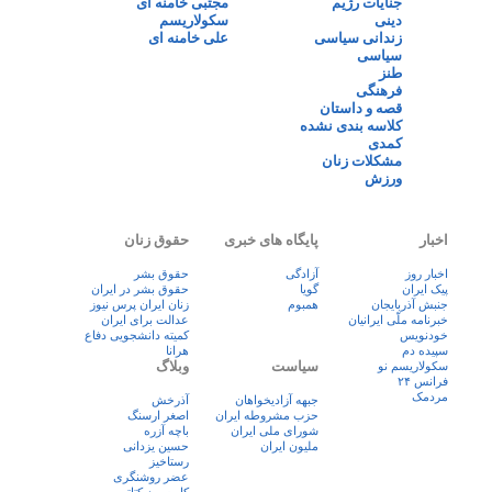
جنایات رژیم
مجتبی خامنه ای
دینی
سکولاریسم
زندانی سیاسی
علی خامنه ای
سیاسی
طنز
فرهنگی
قصه و داستان
کلاسه بندی نشده
کمدی
مشکلات زنان
ورزش
اخبار
پایگاه های خبری
حقوق زنان
اخبار روز
آزادگی
حقوق بشر
پيک ايران
گویا
حقوق بشر در ایران
جنبش آذربایجان
همبوم
زنان ايران پرس نيوز
خبرنامه ملّی ایرانیان
عدالت برای ایران
خودنویس
کمیته دانشجویی دفاع
سپیده دم
هرانا
سیاست
وبلاگ
سکولاریسم نو
فرانس ۲۴
مردمک
جبهه آزادیخواهان
آذرخش
حزب مشروطه ایران
اصغر ارسنگ
شورای ملی ایران
باچه آزره
ملیون ایران
حسین یزدانی
رستاخیز
عضر روشنگری
کابوس دیکتاتور