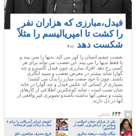
فیدل،مبارزی که هزاران نفر
را کشت تا امپریالیسم را مثلاً
شکست دهد
۴
تعصب چشم انسان را کور می کند. بدیها را نمی بیند و
یا فقط بدیها را می بیند. این تعصب می تواند برای هر
کسی رخ دهد. افراد مبارزی چون فیدل کاسترو و چه
گوارا شاید بیشتر در معرض تعصب و سپید انگاری
باشند. چون با خود صفت مبارز را یدک می کشند!
بسیاری از کسانی که عکس فیدل و چه گوارا در خانه
شان نصب است ، شاید کوچکترین اطلاعی از کارهای
مثبت و منفی آنها نداشته باشندو تصویری غیر واقعی از
آنها در دل دارند.
۶۴۴
پخش
یکی از مَزایایِ حجابِ اسلامی:
کشیش ایرانی آمریکایی را برای ۸
سکسِ بی دَردسَرِ وَزیر عُلوم دَر
سال به زندان اوین فرستادند
آسانسور!
سگان ولایت، درهفته سالروز
تاریخ مصرف مجاهدین خلق