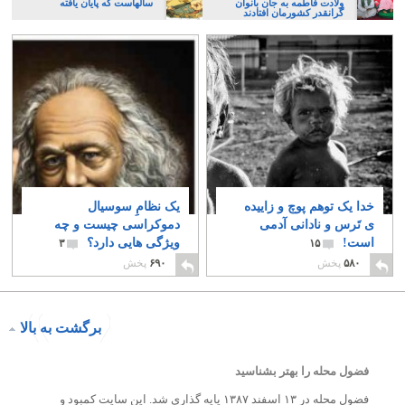
ولادت فاطمه به جان بانوان
سالهاست که پایان یافته
گرانقدر کشورمان افتادند
خدا یک توهم پوچ و زاییده
یک نظامِ سوسیال
ی تَرس و نادانی آدمی
دموکراسی چیست و چه
است!
ویژگی هایی دارد؟
۳
۱۵
۵۸۰
پخش
۶۹۰
پخش
برگشت به بالا
فضول محله را بهتر بشناسید
فضول محله در ۱۳ اسفند ۱۳۸۷ پایه گذاری شد. این سایت کمبود و