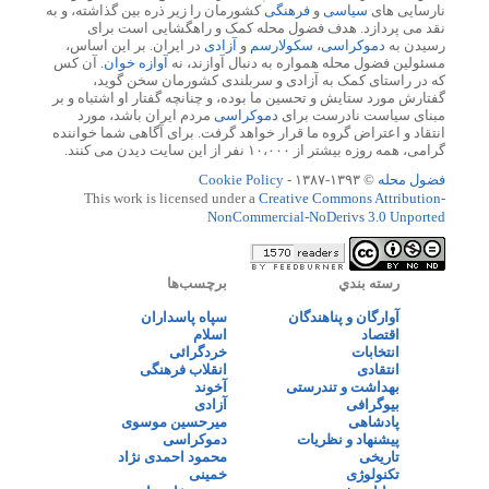
نارسایی های
سیاسی
و
فرهنگی
کشورمان را زیر ذره بین گذاشته، و به
نقد می پردازد. هدف فضول محله کمک و راهگشایی است برای
رسیدن به
دموکراسی
،
سکولارسم
و
آزادی
در ایران. بر این اساس،
مسئولین فضول محله همواره به دنبال آوازند، نه
آوازه خوان
. آن کس
که در راستای کمک به آزادی و سربلندی کشورمان سخن گوید،
گفتارش مورد ستایش و تحسین ما بوده، و چنانچه گفتار او اشتباه و بر
مبنای سیاست نادرست برای
دموکراسی
مردم ایران باشد، مورد
انتقاد و اعتراض گروه ما قرار خواهد گرفت. برای آگاهی شما خواننده
گرامی، همه روزه بیشتر از ۱۰،۰۰۰ نفر از این سایت دیدن می کنند.
فضول محله
© ۱۳۹۳-۱۳۸۷ -
Cookie Policy
This work is licensed under a
Creative Commons Attribution-
NonCommercial-NoDerivs 3.0 Unported
رسته بندي
برچسب‌ها
آوارگان و پناهندگان
سپاه پاسداران
اقتصاد
اسلام
انتخابات
خردگرائی
انتقادی
انقلاب فرهنگی
بهداشت و تندرستی
آخوند
بیوگرافی
آزادی
پادشاهی
میرحسین موسوی
پیشنهاد و نظریات
دموکراسی
تاریخی
محمود احمدی نژاد
تکنولوژی
خمینی