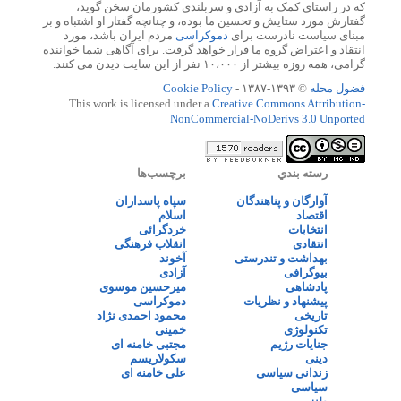
که در راستای کمک به آزادی و سربلندی کشورمان سخن گوید،
گفتارش مورد ستایش و تحسین ما بوده، و چنانچه گفتار او اشتباه و بر
مبنای سیاست نادرست برای
دموکراسی
مردم ایران باشد، مورد
انتقاد و اعتراض گروه ما قرار خواهد گرفت. برای آگاهی شما خواننده
گرامی، همه روزه بیشتر از ۱۰،۰۰۰ نفر از این سایت دیدن می کنند.
فضول محله
© ۱۳۹۳-۱۳۸۷ -
Cookie Policy
This work is licensed under a
Creative Commons Attribution-
NonCommercial-NoDerivs 3.0 Unported
رسته بندي
برچسب‌ها
آوارگان و پناهندگان
سپاه پاسداران
اقتصاد
اسلام
انتخابات
خردگرائی
انتقادی
انقلاب فرهنگی
بهداشت و تندرستی
آخوند
بیوگرافی
آزادی
پادشاهی
میرحسین موسوی
پیشنهاد و نظریات
دموکراسی
تاریخی
محمود احمدی نژاد
تکنولوژی
خمینی
جنایات رژیم
مجتبی خامنه ای
دینی
سکولاریسم
زندانی سیاسی
علی خامنه ای
سیاسی