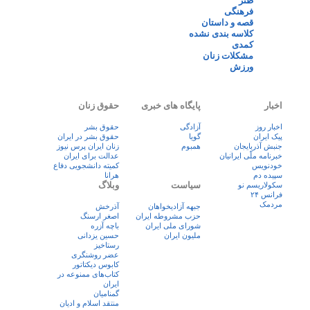
طنز
فرهنگی
قصه و داستان
کلاسه بندی نشده
کمدی
مشکلات زنان
ورزش
اخبار
پایگاه های خبری
حقوق زنان
اخبار روز
آزادگی
حقوق بشر
پيک ايران
گویا
حقوق بشر در ایران
جنبش آذربایجان
همبوم
زنان ايران پرس نيوز
خبرنامه ملّی ایرانیان
عدالت برای ایران
خودنویس
کمیته دانشجویی دفاع
سپیده دم
هرانا
سیاست
وبلاگ
سکولاریسم نو
فرانس ۲۴
مردمک
جبهه آزادیخواهان
آذرخش
حزب مشروطه ایران
اصغر ارسنگ
شورای ملی ایران
باچه آزره
ملیون ایران
حسین یزدانی
رستاخیز
عضر روشنگری
کابوس دیکتاتور
کتاب‌های ممنوعه در
ایران
گمنامیان
منتقد اسلام و ادیان