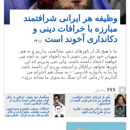
وظیفه هر ایرانی شرافتمند
مبارزه با خرافات دینی و
دکانداری آخوند است
۲۳
ما با هیچ یک از باورهای دینی مخالفتی نداریم و به هم
میهنان خود حق می دهیم تا به دلخواه خود به آنچه می
خواهند اعتقاد داشته باشند. ولی نمی پذیریم که این
باورها بخواهد برافکار و اندیشه مردم اثر داشته باشد.
ما بنا به یادواره فارسی؛ « به سنگ هم احترام می
گذاریم تا زمانی که آن سنگ به سوی ما نشانه نرود».
۶۷۸
پخش
یکی از مَزایایِ حجابِ اسلامی:
سنگسار نود جوان عراقی به دلیل
سکسِ بی دَردسَرِ وَزیر عُلوم دَر
مُدل موی شان نمونه دیگری از
آسانسور!
رأفت اسلامی است
نقدی برعلی‌ شریعتی؛ نظریه‌
خرافات مذهب شیعه و سودجویی
پردازِ طرحِ ولایتِ فقیه
فرصت طلبان، مانع آزادی و بلای
جان و مال مردم ایران- بخش دوم