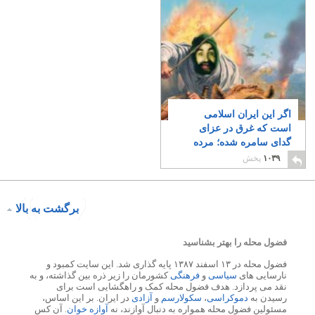
اگر این ایران اسلامی
است که غرق در عزای
گدای سامره شده؛ مرده
شور آن را ببرد
۴۹
۱۰۳۹
پخش
برگشت به بالا
فضول محله را بهتر بشناسید
فضول محله در ۱۳ اسفند ۱۳۸۷ پایه گذاری شد. این سایت کمبود و
نارسایی های
سیاسی
و
فرهنگی
کشورمان را زیر ذره بین گذاشته، و به
نقد می پردازد. هدف فضول محله کمک و راهگشایی است برای
رسیدن به
دموکراسی
،
سکولارسم
و
آزادی
در ایران. بر این اساس،
مسئولین فضول محله همواره به دنبال آوازند، نه
آوازه خوان
. آن کس