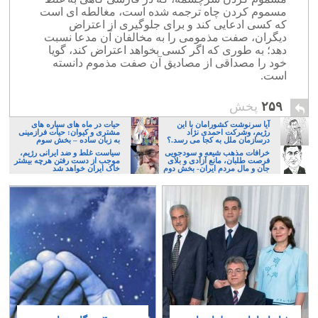
مسموم کردن چاه ترجمه شده است، مغالطه‌ ای است
که کسی ادعایی کند و برای جلوگیری از اعتراض
دیگران، صفت مذمومی را به مخالفان آن مدعا نسبت
دهد؛ به طوری که اگر کسی بخواهد اعتراض کند، گویا
خود را مصداقی از مصادیق آن صفت مذموم دانسته
است.
۲۵۹
پخش
آیا سرنوشت کشورامان با این
حیات در ماه های سیاره های
رژیم، وشرکت احمدی نژاد
مشتری و کیوان: حیات فرازمینی
درسازمان ملل به کجا می رسد.؟
به زبان ساده – بخش سوم
خرافات مذهب شیعه و سودجویی
سیاست غلط و ضد ایرانی رژیم،
فرصت طلبان، مانع آزادی و بلای
موجب از دست رفتن هرچه بیشتر
جان و مال مردم ایران- بخش دوم
خاک ایران خواهد شد