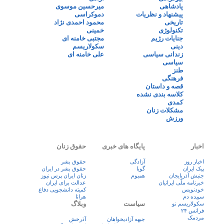
پادشاهی
میرحسین موسوی
پیشنهاد و نظریات
دموکراسی
تاریخی
محمود احمدی نژاد
تکنولوژی
خمینی
جنایات رژیم
مجتبی خامنه ای
دینی
سکولاریسم
زندانی سیاسی
علی خامنه ای
سیاسی
طنز
فرهنگی
قصه و داستان
کلاسه بندی نشده
کمدی
مشکلات زنان
ورزش
اخبار
پایگاه های خبری
حقوق زنان
اخبار روز
آزادگی
حقوق بشر
پيک ايران
گویا
حقوق بشر در ایران
جنبش آذربایجان
همبوم
زنان ايران پرس نيوز
خبرنامه ملّی ایرانیان
عدالت برای ایران
خودنویس
کمیته دانشجویی دفاع
سپیده دم
هرانا
سیاست
وبلاگ
سکولاریسم نو
فرانس ۲۴
مردمک
جبهه آزادیخواهان
آذرخش