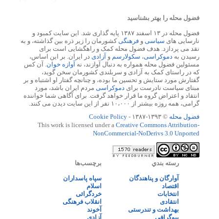
فضول محله را بهتر بشناسید
فضول محله در ۱۳ اسفند ۱۳۸۷ پایه گذاری شد. این سایت کمبود و
نارسایی های
سیاسی
و
فرهنگی
کشورمان را زیر ذره بین گذاشته، و به
نقد می پردازد. هدف فضول محله کمک و راهگشایی است برای
رسیدن به
دموکراسی
،
سکولارسم
و
آزادی
در ایران. بر این اساس،
مسئولین فضول محله همواره به دنبال آوازند، نه
آوازه خوان
. آن کس
که در راستای کمک به آزادی و سربلندی کشورمان سخن گوید،
گفتارش مورد ستایش و تحسین ما بوده، و چنانچه گفتار او اشتباه و بر
مبنای سیاست نادرست برای
دموکراسی
مردم ایران باشد، مورد
انتقاد و اعتراض گروه ما قرار خواهد گرفت. برای آگاهی شما خواننده
گرامی، همه روزه بیشتر از ۱۰،۰۰۰ نفر از این سایت دیدن می کنند.
فضول محله
© ۱۳۹۳-۱۳۸۷ -
Cookie Policy
This work is licensed under a
Creative Commons Attribution-
NonCommercial-NoDerivs 3.0 Unported
رسته بندي
برچسب‌ها
آوارگان و پناهندگان
سپاه پاسداران
اقتصاد
اسلام
انتخابات
خردگرائی
انتقادی
انقلاب فرهنگی
بهداشت و تندرستی
آخوند
بیوگرافی
آزادی