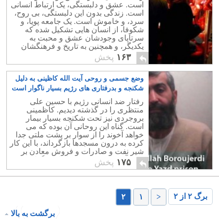
است. عشق و دلبستگی، یک ارتباط انسانی
است. زندگی بدون این دلبستگی، بی روح،
سرد، و خاموش است. یک جامعه پویا، و
شکوفا، از انسان هایی تشکیل شده که
سرتاپای وجودشان عشق و محبت به
یکدیگر، و همچنین به تاریخ و فرهنگشان
است.
۱۶۳
پخش
وضع جسمی و روحی آیت الله کاظینی به دلیل
شکنجه و بدرفتاری های رژیم بسیار ناگوار است
۶
رفتار ضد انسانی رژیم با حسین علی
منتظری را در گذشته دیدیم. کاظمینی
بروجردی نیز تحت شکنجه بسیار بیمار
است. گناه این روحانی آن بوده که می
خواهد آخوند را از سوار بر پشت ملتی جدا
کرده به درون مسجدها بازگرداند، با این کار
شیر نفت و صادرات و فروش معادن بر
روی آخوند بسته شده، کار او به گدایی می
۱۷۵
پخش
کشد.
برگ ۲ از ۲
۲
۱
<
برگشت به بالا