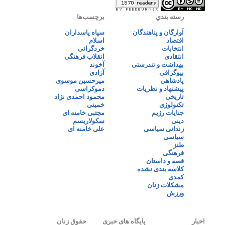
رسته بندي
برچسب‌ها
آوارگان و پناهندگان
سپاه پاسداران
اقتصاد
اسلام
انتخابات
خردگرائی
انتقادی
انقلاب فرهنگی
بهداشت و تندرستی
آخوند
بیوگرافی
آزادی
پادشاهی
میرحسین موسوی
پیشنهاد و نظریات
دموکراسی
تاریخی
محمود احمدی نژاد
تکنولوژی
خمینی
جنایات رژیم
مجتبی خامنه ای
دینی
سکولاریسم
زندانی سیاسی
علی خامنه ای
سیاسی
طنز
فرهنگی
قصه و داستان
کلاسه بندی نشده
کمدی
مشکلات زنان
ورزش
اخبار
پایگاه های خبری
حقوق زنان