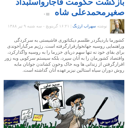
بازگشت حکومت قاجارواستبداد
صغیرمحمدعلی شاه
۰
نوشته
سهراب ارژنگ
|
۱۶:۲۱ گرينويچ - سه شنبه ۹ تیر ۱۳۸۸
کشورما باردیگردر طلسم دیکتاتوری فاشیستی به سرکردگی
وراهنمایی روسیه جهانخوارقرارگرفته است. رژیم مرگبارآخوندی
برای بقای خود نه تنها سهم دریای خزرما را به روسیه واگذارکرد،
واقتصاد کشورمان را به آنان سپرد، بلکه سیستم سرکوبی وبه زور
اقرارگرفتن از زندانی ها وبه خاک وخون کشاندن جوانان مابه
روش دوران سیاه استالین نیزبرعهده آنان گذاشته است.