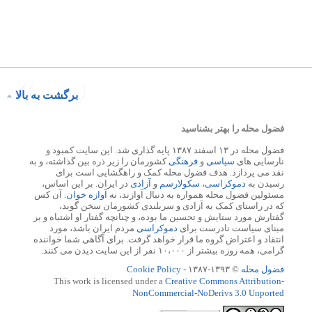
برگشت به بالا
فضول محله را بهتر بشناسید
فضول محله در ۱۳ اسفند ۱۳۸۷ پایه گذاری شد. این سایت کمبود و
نارسایی های
سیاسی
و
فرهنگی
کشورمان را زیر ذره بین گذاشته، و به
نقد می پردازد. هدف فضول محله کمک و راهگشایی است برای
رسیدن به
دموکراسی
،
سکولارسم
و
آزادی
در ایران. بر این اساس،
مسئولین فضول محله همواره به دنبال آوازند، نه
آوازه خوان
. آن کس
که در راستای کمک به آزادی و سربلندی کشورمان سخن گوید،
گفتارش مورد ستایش و تحسین ما بوده، و چنانچه گفتار او اشتباه و بر
مبنای سیاست نادرست برای
دموکراسی
مردم ایران باشد، مورد
انتقاد و اعتراض گروه ما قرار خواهد گرفت. برای آگاهی شما خواننده
گرامی، همه روزه بیشتر از ۱۰،۰۰۰ نفر از این سایت دیدن می کنند.
فضول محله
© ۱۳۹۳-۱۳۸۷ -
Cookie Policy
This work is licensed under a
Creative Commons Attribution-
NonCommercial-NoDerivs 3.0 Unported