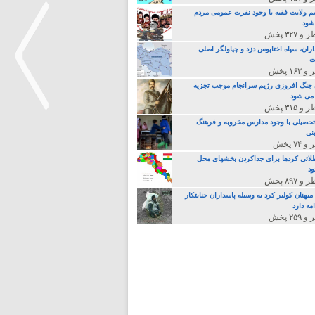
م ولایت فقیه با وجود نفرت عمومی مردم
 شود
اران، سپاه اختاپوس دزد و چپاولگر اصلی
ت
جنگ افروزی رژیم سرانجام موجب تجزیه
می شود
تحصیلی با وجود مدارس مخروبه و فرهنگ
نی
>
لائی کردها برای جداکردن بخشهای محل
د
یهنان کولبر کرد به وسیله پاسداران جنایتکار
مه دارد