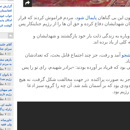
گزارش تصو
افغانستان 
خواب خوش و
خون این بی گناهان
پایمال شود
، مردم فراموش کردند که قرار
امکان پذی
مان شهدایشان دفاع کرده و حق آن ها را از رژیم جنایتکار پس
گوشت قرم
باره به زندگی ذلت بار خود بازگشتند و شهدایشان و
لی از یاد برده اند.
آقای خامن
سزای جنای
۸ نظر و ۱۸۰ پخش
شجو
آمد و رفت، جز چند اجتماع قابل بحث، که تعدادشان
بازهم سقو
د.
به مردم ای
ود که فریاد بر آورده بودند: «برادر شهیدم، رای تو را پس
۴ نظر و ۹۷ پخش
تا بانوان
جز به صورت پراکنده در جهت مخالفت شکل گرفت، نه هیچ
رژیم ضدای
۸ نظر و ۸۹ پخش
ودی بود که بر آسمان بلند شد. آن چه را گروه سبز ادعا
هم میهنان
ژیم بود.
رژیم تازی 
۸ نظر و ۲۱۹ پخش
زلزله زدگا
۷ نظر و ۲۱۰ پخش
خاورمیانه
ولی فقیه د
۶ نظر و ۱۵۷ پخش