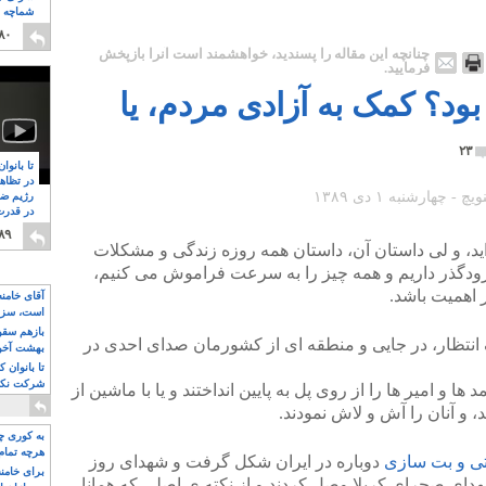
شماچه م
۸
۸۰
چنانچه این مقاله را پسندید، خواهشمند است آنرا بازپخش
فرمایید.
ود؟ کمک به آزادی مردم، یا
۲۳
تا بانوا
در تظاه
رژیم ضد
در قدرت
۸
۸۹
ه ۸۹ دیدید و خوانده اید، و لی داستان آن، داستان همه روزه زندگی و مشکلات
زودگذر داریم و همه چیز را به سرعت فراموش می کنیم،
 اهمیت باشد.
آقای خامن
است، سزا
تواند باشد؟
بازهم سقوط
انتظار، در جایی و منطقه ای از کشورمان صدای احدی در
بهشت آخون
تا بانوان 
شرکت نکنن
ها و امیر ها را از روی پل به پایین انداختند و یا با ماشین از
قدرت باقی
 و آنان را آش و لاش نمودند.
به کوری چش
هرچه تمام
ی و بت سازی
دوباره در ایران شکل گرفت و شهدای روز
برای خامنه
ای صحرای کربلا وصل کردند و از نکته ی اصلی که همانا