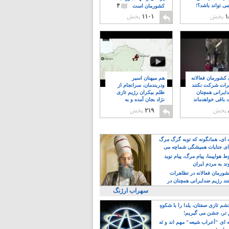
۴
ی تواند باشد؟!
کشورمان است
۱
پخش
۱۱۰۱
پخش
ن کشورمان فعالانه
هم میهنان اسیر
رات شرکت نکنند
ودربندمان، سرانجام از
ایرانی همچنان
ظلم بیکران رژیم تازی
 باقی خواهدماند
نژاد بجان آمده و به
۸
خبابانها ریختند
پخش
۲۱۹
پخش
ه ای، همانگونه که توبه گرگ مرگ
ی جنایات همیشگی شماچه می
!
 هواپیما، پیام مرگ، پیام نوید
د به مردم ایران
کشورمان فعالانه در تظاهرات
د رژیم ضدایرانی همچنان در
 خواهدماند
سهراب ارژنگ
م تازی صفتان، یلدا را با شکوهِ
 تر، جشن می گیریم!
 ای "اَعراب شیعه" مهم اند و نَه