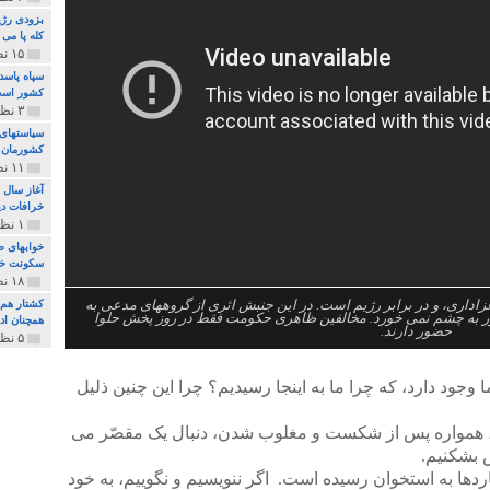
بزودی رژی
کله پا می
۱۵ نظر و ۳۲۷ پخش
سپاه پاسد
کشور اس
۳ نظر و ۱۶۲ پخش
سیاستهای 
کشورمان 
۱۱ نظر و ۳۱۵ پخش
آغاز سال 
خرافات دی
۱ نظر و ۷۴ پخش
خوابهای ط
سکونت خو
۱۸ نظر و ۸۹۷ پخش
اری، و در برابر رژیم است. در این جنبش اثری از گروههای مدعی به
کشتار هم م
ور به چشم نمی خورد. مخالفین ظاهری حکومت فقط در روز پخش حلوا
همچنان ادا
حضور دارند.
۵ نظر و ۲۵۹ پخش
ود دارد، که چرا ما به اینجا رسیدیم؟ چرا این چنین ذلیل
م، همواره پس از شکست و مغلوب شدن، دنبال یک مقصّر می
 بشکنیم.
دها به استخوان رسیده است. اگر ننویسیم و نگوییم، به خود