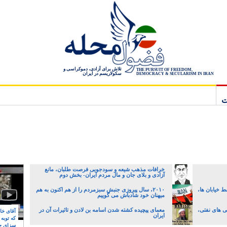
تلاش برای آزادی، دموکراسی و
THE PURSUIT OF FREEDOM,
سکولاریسم در ایران
DEMOCRACY & SECULARISM IN IRAN
ت
خرافات مذهب شیعه و سودجویی فرصت طلبان، مانع
آزادی و بلای جان و مال مردم ایران- بخش دوم
 خیابان ها،
۲۰۱۰، سال پیروزی جنبش سبزمردم را از هم اکنون به هم
میهنان خود شادباش می گوییم
 کمپانی های نفتی،
معمای پیچیده کشته شدن اسامه بن لادن و تاثیرات آن در
آقای خام
ایران
که توبه
سزای ج