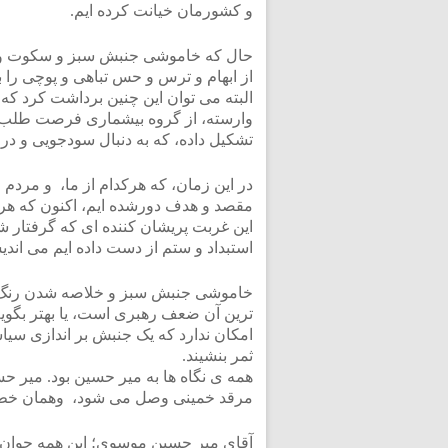
و کشورمان خیانت کرده ایم.
حال که خاموشی جنبش سبز و سکوت و آ
از ابهام و ترس و حس تباهی و پوچی را ب
البته می توان این چنین برداشت کرد 
وارسته، از گروه بیشماری فرصت طلب 
تشکیل داده، که به دنبال سودجویی و در
در این زمان، که هرکدام از ما، و مردم
مقصد و هدف دورشده ایم، اکنون که هرکد
این غربت پریشان کننده ای که گرفتار شده
استبداد و ستم از دست داده ایم می اندی
خاموشی جنبش سبز و خلاصه شدن رنگ سب
ترین آن ضعف رهبری است، یا بهتر بگویم
امکان ندارد که یک جنبش بر اندازی سیاس
ثمر بنشیند.
همه ی نگاه ها به میر حسین بود. میر 
مرقد خمینی وصل می شود، وهمان خط 
آقای میر حسین موسوی؛ این همه جوان کش