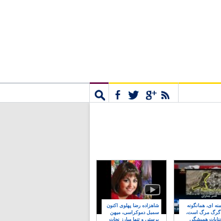
مشترک
جستجو
نه ای، همانگونه
شاهزاده رضا پهلوی اکنون
 گرگ مرگ است،
سمبل دموکراسی، میهن
نایات همیشگی
پرستی و تنها مبارز نجات