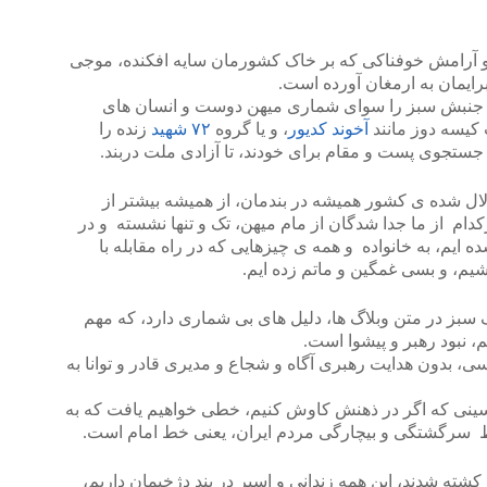
رامش خوفناکی که بر خاک کشورمان سایه افکنده، موجی
رایمان به ارمغان آورده است.
که جنبش سبز را سوای شماری میهن دوست و انسان های
کیسه دوز مانند
آخوند کدیور
، و یا گروه
۷۲ شهید
زنده را
 جستجوی پست و مقام برای خودند، تا آزادی ملت دربند.
 لال شده ی کشور همیشه در بندمان، از همیشه بیشتر از
ام از ما جدا شدگان از مام میهن، تک و تنها نشسته و در
 ایم، به خانواده و همه ی چیزهایی که در راه مقابله با
شیم، و بسی غمگین و ماتم زده ایم.
ز در متن وبلاگ ها، دلیل های بی شماری دارد، که مهم
، نبود رهبر و پیشوا است.
ی، بدون هدایت رهبری آگاه و شجاع و مدیری قادر و توانا به
حسینی که اگر در ذهنش کاوش کنیم، خطی خواهیم یافت که به
سرگشتگی و بیچارگی مردم ایران، یعنی خط امام است.
ته شدند، این همه زندانی و اسیر در بند دژخیمان داریم،