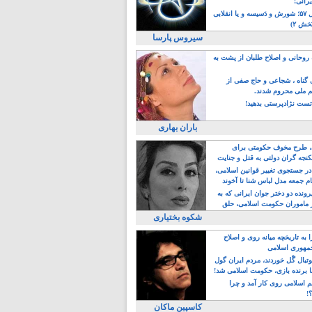
یرانی!
رویداد سال ۵۷؛ شورش و دَسیسه و یا انقلابی
خش ۲)
سیروس پارسا
روحانی و اصلاح طلبان از پشت به
ی گناه ، شجاعی و حاج صفی از
یم ملی محروم شدند.
ست نژادپرستی بدهید!
باران بهاری
طرح مخوف حکومتی برای
جه گران دولتی به قتل و جنایت
در جستجوی تغییر قوانین اسلامی،
ام جمعه مدل لباس شنا تا آخوند
مجنسگرا!
رونده دو دختر جوان ایرانی که به
 ماموران حکومت اسلامی، حلق
شکوه بختیاری
 به تاریخچه میانه روی و اصلاح
مهوری اسلامی
وتبال گًل خوردند، مردم ایران گول
ا برنده بازی، حکومت اسلامی شد!
م اسلامی روی کار آمد و چرا
؟!
کاسپین ماکان