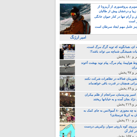
یری پروفسوری از آریزونا از
زیبا و درخشان پیش از طالبان
 آرام تنها در کنار حیوان خانگی
ر است
ز عامل مهم ایجاد سرطان است
امیر ارژنگ
ه ای، همانگونه که توبه گرگ مرگ است،
ات همیشگی شماچه می تواند باشد؟!
ط هواپیما، پیام مرگ، پیام نوید بهشت آخوند
ران
 کشورمان فعالانه در تظاهرات شرکت نکنند
رانی همچنان در قدرت باقی خواهدماند
 اسیر ودربندمان، سرانجام از ظلم بیکران
نژاد بجان آمده و به خبابانها ریختند
خامنه ای، به چه مجوزی ۸۰ آمبولانس به جای کمک به
ن به کربلا فرستادی؟
 برروی کوه باروتی سوار، وکبریتی دردست
ر کنار آن