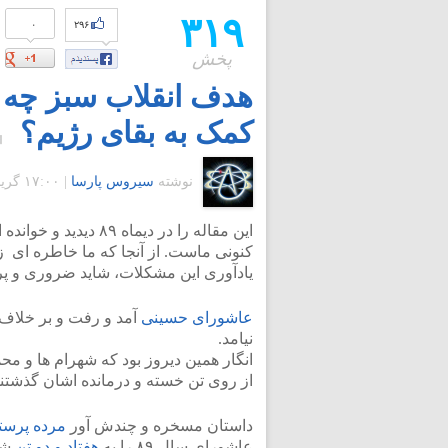
۳۱۹
۰
۲۹۶
پخش
هدف انقلاب سبز چه ب
کمک به بقای رژیم؟
نوشته
سیروس پارسا
|
۱۷:۰۰ گرينويچ - چهارشنبه ۱ دی ۱۳۸۹
این مقاله را در دیما
کنونی ماست. از آنجا که ما خاطره ای 
یادآوری این مشکلات، شاید ضروری و پر
عاشورای حسینی
آمد و رفت و بر خلاف 
نیامد.
انگار همین دیروز بود که شهرام ها و محمد 
از روی تن خسته و درمانده اشان گذشتند،
داستان مسخره و چندش آور
مرده پرست
عاشورای سال ۸۹ را به
هفتاد و دو تن
شهد