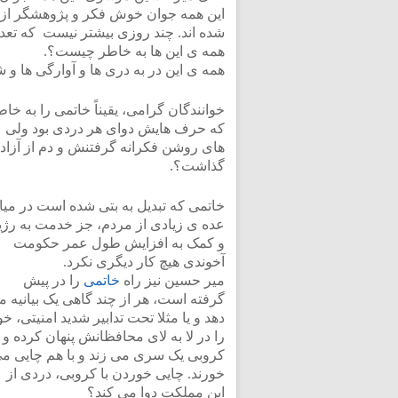
این همه جوان خوش فکر و پژوهشگر از م
شده اند. چند روزی بیشتر نیست که تعداد
همه ی این ها به خاطر چیست؟.
همه ی این در به دری ها و آوارگی ها 
خوانندگان گرامی، یقیناً خاتمی را به خ
که حرف هایش دوای هر دردی بود ولی 
های روشن فکرانه گرفتنش و دم از آزاد
گذاشت؟.
خاتمی که تبدیل به بتی شده است در میا
عده ی زیادی از مردم، جز خدمت به رژی
و کمک به افزایش طول عمر حکومت
آخوندی هیچ کار دیگری نکرد.
میر حسین نیز راه
خاتمی
را در پیش
گرفته است، هر از چند گاهی یک بیانیه م
دهد و یا مثلا تحت تدابیر شدید امنیتی، خو
را در لا به لای محافظانش پنهان کرده و 
کروبی یک سری می زند و با هم چایی م
خورند. چایی خوردن با کروبی، دردی از
این مملکت دوا می کند؟