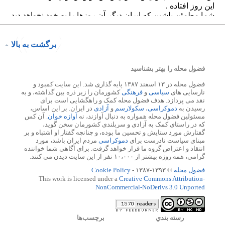
برگشت به بالا
فضول محله را بهتر بشناسید
فضول محله در ۱۳ اسفند ۱۳۸۷ پایه گذاری شد. این سایت کمبود و
نارسایی های
سیاسی
و
فرهنگی
کشورمان را زیر ذره بین گذاشته، و به
نقد می پردازد. هدف فضول محله کمک و راهگشایی است برای
رسیدن به
دموکراسی
،
سکولارسم
و
آزادی
در ایران. بر این اساس،
مسئولین فضول محله همواره به دنبال آوازند، نه
آوازه خوان
. آن کس
که در راستای کمک به آزادی و سربلندی کشورمان سخن گوید،
گفتارش مورد ستایش و تحسین ما بوده، و چنانچه گفتار او اشتباه و بر
مبنای سیاست نادرست برای
دموکراسی
مردم ایران باشد، مورد
انتقاد و اعتراض گروه ما قرار خواهد گرفت. برای آگاهی شما خواننده
گرامی، همه روزه بیشتر از ۱۰،۰۰۰ نفر از این سایت دیدن می کنند.
فضول محله
© ۱۳۹۳-۱۳۸۷ -
Cookie Policy
This work is licensed under a
Creative Commons Attribution-
NonCommercial-NoDerivs 3.0 Unported
رسته بندي
برچسب‌ها