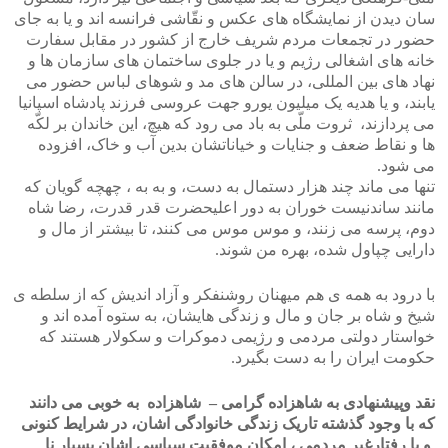
سان دیدن از نمایشگاه های عکس و نقّاشی فرانسه اند و یا به جای
حضور در تجمعات مردم شریف خارج از کشور در مقابل سفارت
خانه های اشغالی رژیم و یا در جلوی ساختمان های سازمان ها و
نهاد های بین المللی، در سالن های مد و شوهای لباس حضور می
یابند، و یا هدیه یک میلیون یورو جهت عروسی فرزند پادشاه اسپانیا
می پردازند، ثروت ملّی به باد می رود که هیچ، این خاندان بر لکّه
ها و نقاط ضعف و جنایات و خیاناتشان بدین آب و خاک، افزوده
می شود.
تنها می ماند چند هزار دستمال به دست، و به به ، چهچه گویان که
مانند ساندنیست خوران به دور اعلیحضرت قدر قدرت، رضا شاه
دوم، پرسه می زنند، و موس موس می کنند، تا بیشتر از مال و
دارایی چپاول شده، بهره من شوند.
با درود به همه ی هم میهنان روشنفکر و آزاد اندیش که از سلطه ی
شیخ و شاه بر جان و مال و زندگی هایشان، به ستوه آمده اند و
خواستار دولتی مردمی و رژیمی دموکرات و سکولار هستند که
حکومت ایران را به دست بگیرد.
نقد وپیشنهادی به شاهزاده گرامی – شاهزاده به خوبی می دانند
که با وجود گذشته تاریک زندگی خانوادگی اشان، در شرایط کنونی
و با رفتارغیر مردمی ، امکان موفقیت سیاسی اشان بسیار نا