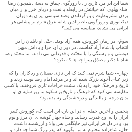
شما این ابر مرد تاریخ را، با زورگوی چماق به دستی همچون رضا
شاه پهلوی که خیانتش در رابطه با نفت و دریای خزر و از میان
بردن مشروطیت و بازگرداندن وضع سیاسی ایران به دوران
دیکتاتوری و زورگویی ناصرالدین شاه، عرق شرم بر پیشانی هر
ایرانی می نشاند، مقایسه می کنی؟
سومّ- در زمان کوروش، همه آزاد بودند، حتّی او بابلیان را در
انتخاب پادشاه آزاد گذاشت. در دوران او، جزا و پاداش میهن
دوستی و وارستگی را با محبّت و قدردانی می دادند. اما محمّد رضا
شاه با دکتر مصدّق بینوا چه ها که نکرد؟
چهارم- شما شرم نمی کنید که این تازی صفتان و ریاکاران را که
زیر عبای آخوند بزرگ شده اند و بر مرقد امام رضا بوسه زدند و
تاریخ و فرهنگ خود را به یک مشت خرافات تازی فروختند، با کسی
مقایسه می کنید که فرهنگ و تاریخ پر شکوه ما زیر سایه ی او
بدان درجه از بالندگی و درخشندگی رسیده بود؟
پنجمین و آخرین جمله ام در این باره این است که، کوروش کبیر
ایران را به اوج قدرت رسانید و شاه چهار گوشه ی آن مرز و بوم
بود و در دل هر ایرانی نیز جایگاهی بس والا و ارزشمند داشت.
حال، شاهزاده محترم به من بگویید که پدربزرگ شما چه دارد و