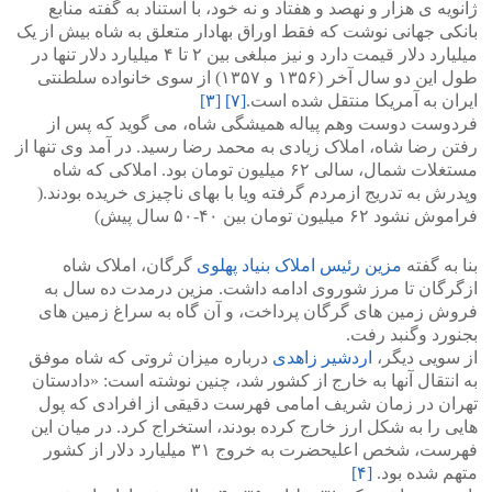
ژانویه ی هزار و نهصد و هفتاد و نه خود، با استناد به گفته منابع
بانکی جهانی نوشت که فقط اوراق بهادار متعلق به شاه بیش از یک
میلیارد دلار قیمت دارد و نیز مبلغی بین ۲ تا ۴ میلیارد دلار تنها در
طول این دو سال آخر (۱۳۵۶ و ۱۳۵۷) از سوی خانواده سلطنتی
ایران به آمریکا منتقل شده است.
[۷]
[۳]
فردوست دوست وهم پیاله همیشگی شاه، می گوید که پس از
رفتن رضا شاه، املاک زیادی به محمد رضا رسید. در آمد وی تنها از
مستغلات شمال، سالی ۶۲ میلیون تومان بود. املاکی که شاه
وپدرش به تدریج ازمردم گرفته ویا با بهای ناچیزی خریده بودند.(
فراموش نشود ۶۲ میلیون تومان بین ۴۰-۵۰ سال پیش)
بنا به گفته
مزین رئیس املاک بنیاد پهلوی
گرگان، املاک شاه
ازگرگان تا مرز شوروی ادامه داشت. مزین درمدت ده سال به
فروش زمین های گرگان پرداخت، و آن گاه به سراغ زمین های
بجنورد وگنبد رفت.
از سویی دیگر،
اردشیر زاهدی
درباره میزان ثروتی که شاه موفق
به انتقال آنها به خارج از کشور شد، چنین نوشته است: «دادستان
تهران در زمان شریف امامی فهرست دقیقی از افرادی که پول
هایی را به شکل ارز خارج کرده بودند، استخراج کرد. در میان این
فهرست، شخص اعلیحضرت به خروج ۳۱ میلیارد دلار از کشور
متهم شده بود.
[۴]