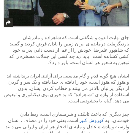
جای نهایت اندوه و شگفتی است که شاهزاده و مادرشان
باردیگرملت درمانده ی ایران زمین را نادان فرض کردند و گفتند
که شاهپور علیرضا خودش را از غم از دست دادن پدر به خود
کشی کشانده است. باید دید چه کسی این جملات مسخره را که
توهین به شعور هر انسان است، باور دارد؟.
ایشان هیچ گونه قدم و گام مناسبی برای آزادی ایران برنداشته اند
و هنوز که هنوز است، خود را تافته ی جدا بافته و یک سر و گردن
از دیگر ایرانیان بالا تر می بینند و خطاب کردن ایشان، بدون
استفاده از واژه ی “شاهزاده” که بد جوری بوی دیکتاتوری و تبعیض
می دهد، گناه نا بخشودنی است.
چیز دیگری که باعث تاسّف و شرمساری است، ربط دادن
خودشان، به
کوروش کبیر
است. یعنی خود را در مصاف ، انسان
وارسته و پادشاه عادل و مایه ی افتخار هر ایران و ایرانی می دانند
که مقایسه ای بس احمقانه و به دور از واقعیت می باشد.