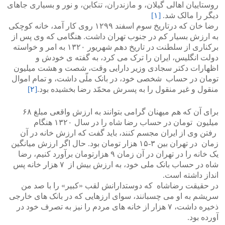
روستاییان اهالی گیلان، و مازندران، تنکابن، و نور و بسیاری جاهای
دیگر را مالک شد.
[۱]
رضا خان که درتاریخ سوم اسفند ۱۲۹۹ روی کار آمد، خانه کوچکی
به ارزش بسیار کم در جنوب تهران داشت. هنگامی که وی پس از
برکناری از سلطنت در تاریخ دهم شهریور ۱۳۲۰ به امر و خواسته
دولت انگلیس، ایران را ترک می کرد، به گفته ی خودش و
اظهارات دکتر سجادی وزیر دارایی وقت، شصت و هشت میلیون
تومان در حساب شخصی خود، در بانک ملّی داشت، و تمام اموال
منقول و غیر منقول را به پسرش محمّد رضا بخشیده بود.
[۲]
برای آن که هم میهنان گرامی بتوانند به ارزش واقعی مبلغ ۶۸
میلیون تومان در حساب رضا شاه را در سال ۱۳۲۰ هنگام
رفتن وی از ایران مجسم کنند، باید گفت که ارزش خانه در آن
زمان در تهران بین ۳-۱۵ هزار تومان بود. حال اگر ارزش میانگین
یک خانه را در تهران در آن زمان ۹ هزارتومان برآورد کنیم، رضا
شاه در حساب بانک ملی خود، به ارزش بیش از ۷ هزار خانه پس
انداز داشته است.
در حقیقت رضاشاه که دوستدارانش لقب «کبیر» را با صد من
سریشم به او می چسبانند، سوای ارزهایی که در بانک های خارجی
ذخیره داشت، ۷ هزار از خانه های مردم را نیز به تصرف خود در
آورده بود.