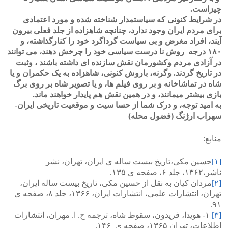
چیزاست.
در شرایط کنونی که سیاستمدار شناخته شده و مورد اعتمادی
برای مردم ایران وجود ندارد، چنانچه شاهزاده از جلد فعلی بیرون
آیند، افراد مغرض و بی سیاست گرداگرد خود را کنارگذاشته، و
۱۸۰ درجه روش نا درست سیاسی خود را چرخش دهند، می توانند
در آزادی مردم وکشورمان نقش سازنده ای داشته باشند ، وثبت
در تاریخ گردند. وگرنه، باروش کنونی، شاهزاده به یک حکمران و یا
شاه در تماشاخانه و بر روی فیلم ها، و یا تصویر شاه بر روی برگ
بازی بیشتر میمانند، و در همین نقش هم پایدار خواهند ماند.
به امید توجه، و درک شما از حسا سیت و موقعیت تاریخی ایران-
سهراب ارژنگ (فضول محله)
منابع:
[۱]
حسین مکی،تاریخ بیست ساله ی ایران، تهران، نشر
ناشر،۱۳۶۲، جلد ۶، صفحه ی ۱۳۵.
[۲]
مردان کیان به نقل از حسین مکی، تاریخ بیست ساله ایران،
تهران، انتشارات علمی، انتشارات ایران، ۱۳۶۶، جلد ۸، صفحه ی
۹۱.
[۳]
۱- هویدا، فریدون، سقوط شاه، ترجمه ح. ا. مهران، انتشارات
اطلاعات، تهران ۱۳۶۵، صفحه ی ۱۴۶.