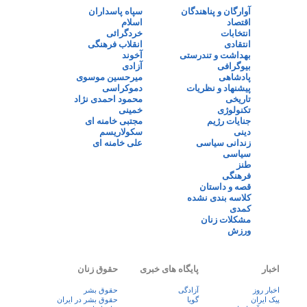
آوارگان و پناهندگان
سپاه پاسداران
اقتصاد
اسلام
انتخابات
خردگرائی
انتقادی
انقلاب فرهنگی
بهداشت و تندرستی
آخوند
بیوگرافی
آزادی
پادشاهی
میرحسین موسوی
پیشنهاد و نظریات
دموکراسی
تاریخی
محمود احمدی نژاد
تکنولوژی
خمینی
جنایات رژیم
مجتبی خامنه ای
دینی
سکولاریسم
زندانی سیاسی
علی خامنه ای
سیاسی
طنز
فرهنگی
قصه و داستان
کلاسه بندی نشده
کمدی
مشکلات زنان
ورزش
اخبار
پایگاه های خبری
حقوق زنان
اخبار روز
آزادگی
حقوق بشر
پيک ايران
گویا
حقوق بشر در ایران