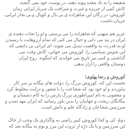
شقیقه را به باد معده پیوند دهند، در پوست خود نمی گنجند.
کاش کمی از جربزه و غیرت و شرافت یک سرباز ایرانی زمان
کوروش، در رگان این شاهزاده ی بی یال و کوپال و بی بخار ایرانی،
جریان داشت.
عزیز هم میهنی که شاهزاده را می پرستی و او را نجات دهنده ی
ایران در بند می دانی و خیال می کنی که تمام آرزوهایت با رسیدن
او به قدرت، به واقعیت تبدیل می شوند، ای ایرانی بی دانشی که
این شومن سیاسی را، کوروش می خوانی، کاش وقت می
گذاشتی و کمی نیز تاریخ می خواندی که اینگونه روح ایران
دوستان واقعی را آزار ندهی.
کوروش و رضا پهلوی!
نخست این که، کوروش بزرگ را، دولت های بیگانه بر سر کار
نیاوردند و او خود بود که شجاعت را با شعور و درایت مخلوط کرد
و معجونی به نام امپراطوری بزرگ پارس را به کام دشمنان و
بیگانگان ریخت و جهانیان را بدین باور رسانید که ایران مهد تمدن و
سرزمین شجاعان و زادگاه علم و دانش است.
دومّ- کی و کجا کوروش کبیر راضی به واگذاری یک وجب از خاک
این سرزمین و یا یک ذرّه از ثروت این مرز و بوم به بیگانه شد که