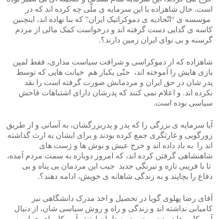
است. حال شاهزاده با این سرمایه ی ملّی چه کرده اند که در
موسسه ی “اتّحادیه ی دموکراتیک ایران” که بنا نهاده اند، اینچنین
کاسه ی گدایی دست گرفته اند و درخواست کمک مالی از مردم
گرسنه و بی نوای ایران زمین دارند؟.
شاهزاده که از دموکراسی و شرافت سیاست مداری، فقط لمپن
بازی هایش را آموخته اند، حتّی یکبار هم خیانت هایی که توسط
پدر شان در حق ایران و مردمانش صورت گرفته است را نقد
نکرده اند. و اعلام نمی کنند که پدرشان دارای اشتباهات فاحش
سیاسی بوده است.
آیا سرمایه ی بزرگی را که پدر و پدربزرگشان، به آسانی و از طریق
زورگویی و غارتگری جمع کرده بودند و برای ایشان به ارث گذاشته
اند را به باد داده اند و خرج عیش و نوش ها و ژست های
شاهنشاهی گرفتن کرده اند، که امروز دوباره به سمت مردم آمده،
تا با فریبی تازه و نیرنگی جدید جیب این مردمان بی پناه و بی
دفاع را بچاپند و به زندگی شاهانه ی خویش، ادامه دهند؟.
آقای رضا پهلوی گویا در تحصیل و اخذ مدرک دانشگاهی نیز
کامیابی نداشته اند و زندگی و راه و روش سیاسی شان، از دنبال
آمریکایی ها دویدن، و دست به دامان ارتش آمریکا برای حمله به