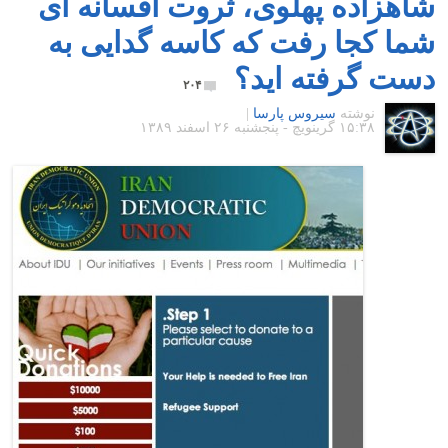
شاهزاده پهلوی، ثروت افسانه ای
شما کجا رفت که کاسه گدایی به
دست گرفته اید؟
۲۰۴
نوشته
سیروس پارسا
|
۱۵:۳۸ گرينويچ - پنجشنبه ۲۶ اسفند ۱۳۸۹