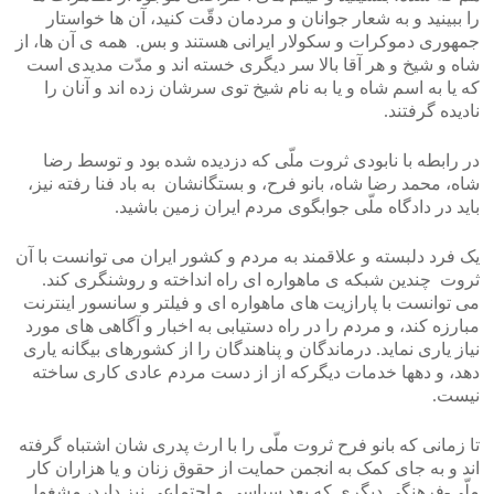
را ببینید و به شعار جوانان و مردمان دقّت کنید، آن ها خواستار
جمهوری دموکرات و سکولار ایرانی هستند و بس. همه ی آن ها، از
شاه و شیخ و هر آقا بالا سر دیگری خسته اند و مدّت مدیدی است
که یا به اسم شاه و یا به نام شیخ توی سرشان زده اند و آنان را
نادیده گرفتند.
در رابطه با نابودی ثروت ملّی که دزدیده شده بود و توسط رضا
شاه، محمد رضا شاه، بانو فرح، و بستگانشان به باد فنا رفته نیز،
باید در دادگاه ملّی جوابگوی مردم ایران زمین باشید.
یک فرد دلبسته و علاقمند به مردم و کشور ایران می توانست با آن
ثروت چندین شبکه ی ماهواره ای راه انداخته و روشنگری کند.
می توانست با پارازیت های ماهواره ای و فیلتر و سانسور اینترنت
مبارزه کند، و مردم را در راه دستیابی به اخبار و آگاهی های مورد
نیاز یاری نماید. درماندگان و پناهندگان را از کشورهای بیگانه یاری
دهد، و دهها خدمات دیگرکه از از دست مردم عادی کاری ساخته
نیست.
تا زمانی که بانو فرح ثروت ملّی را با ارث پدری شان اشتباه گرفته
اند و به جای کمک به انجمن حمایت از حقوق زنان و یا هزاران کار
ملّی-فرهنگی دیگری که بعد سیاسی و اجتماعی نیز دارد، مشغول