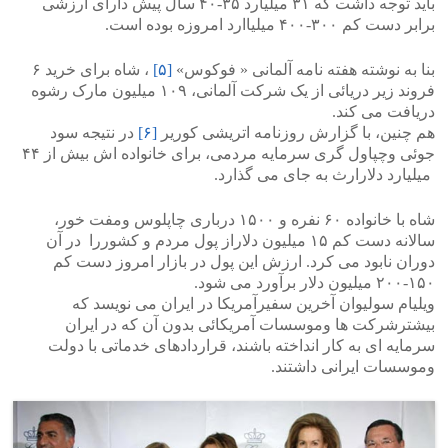
باید توجه داشت که ۳۱ میلیارد ۳۵-۴۰ سال پیش دارای ارزشی
برابر دست کم ۳۰۰-۴۰۰ میلیاارد امروزه بوده است.
بنا به نوشته هفته نامه آلمانی « فوکوس»
[۵]
، شاه برای خرید ۶
فروند زیر دریائی از یک شرکت آلمانی، ۱۰۹ میلیون مارک رشوه
دریافت می کند.
هم چنین، با گزارش روزنامه اتریشی کوریر
[۶]
در نتیجه سود
جوئی وچپاول گری سرمایه مردمی، برای خانواده اش بیش از ۴۴
میلیارد دلارارث به جای می گذارد.
شاه با خانواده ۶۰ نفره و ۱۵۰۰ درباری چاپلوس ومفت خور،
سالانه دست کم ۱۵ میلیون دلاراز پول مردم و کشوررا در آن
دوران نابود می کرد. ارزش این پول در بازار امروز دست کم
۱۵۰-۲۰۰ میلیون دلار برآورد می شود.
ویلیام سولیوان آخرین سفیرآمریکا در ایران می نویسد که
بیشترشرکت ها وموسسات آمریکائی بدون آن که در ایران
سرمایه ای به کار انداخته باشند، قراردادهای خدماتی با دولت
وموسسات ایرانی داشتند.