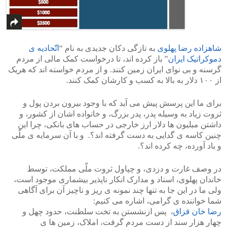
شاهزاده رضا پهلوی
به تازگی دکان جدیدی به نام “
اتّحادیه ی
دموکراتیک ایران
” باز کرده اند، تا درخواست کمک مالی از مردم
گرسنه و بی نوای ایران زمین کنند. و از مردم خواسته اند که هریک
از ۱۰۰ دلار به بالا به کسب و کارشان کمک کنند.
برای ما این پرسش پیش می آید که با وجود بیرون بردن پول و
ثروت زیاد به وسیله پدر، پدر بزرگ، و خانواده اشان از کشور، و
داشتن میلیون ها دلار ارز خارجی در حساب های بانکی، چرا این
چنین کاسه ی گدایی به دست گرفته اند؟. و با آن سرمایه ی ملّی
و باد آورده، چه کرده اند؟.
در وصف غارت و دزدی، و چپاول ثروت ملّی مملکت، توسط
خاندان پهلوی، اسناد و مدارک انکار ناپذیر بیشماری موجود است،
ولی ما در این جا به تنها چند نمونه ی ریز و ناچیز آن برای آگاهی
شما خواننده ی گرامی، اشاره می کنیم:
رضا خان قزاق
، پس ازنشستن به تخت سلطنت، حدود چهل و
چهار هزار سند از دست مردم گرفت، املاک، زمین ها ی