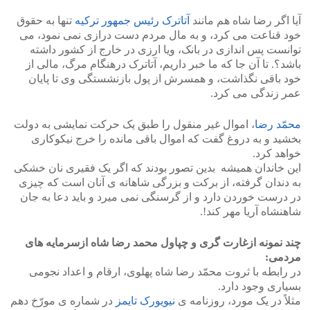
آیا اگر رضا شاه هم مانند
آتاترک رئیس جمهور ترکیه
تنها به حقوق
خود قناعت می کرد، و به مال مردم دست درازی نمی نمود، می
توانست پس اندازی در بانک، ویا ارزی در خارج از کشور داشته
باشد؟. تا آن جا که ما خبر داریم، آتاترک درهنگام مرگ، مالی از
خود باقی نگذاشت، و همسرش از پول بازنشستگی وی تا پایان
عمر زندگی می کرد.
محمّد رضا
، اموال غیر منقول را طبق یک حرکت نمایشی به دولت
بخشید و به دروغ گفت که اموال باقی مانده را خرج نیکوکاری
خواهد کرد.
این خاندان همیشه بدین تصور بودند که اگر یک فقیری نان خشکی
به دندان گرفته، از برکت و بزرگی شاهانه ی آنان است که چیزی
در درست خوردن دارد و از گرسنگی نمی میرد و باید دعا به جان
شاهنشاه آریا مهر کند!.
چند نمونه ازغارت گری و چپاول محمد رضا شاه ازسرمایه های
مردمی:
در رابطه با ثروت محمّد رضا شاه پهلوی، ارقام و اعداد نجومی
بسیاری وجود دارد.
مثلاً در یک مورد، روزنامه ی
نیویورک تایمز
در شماره ی مورّخ دهم