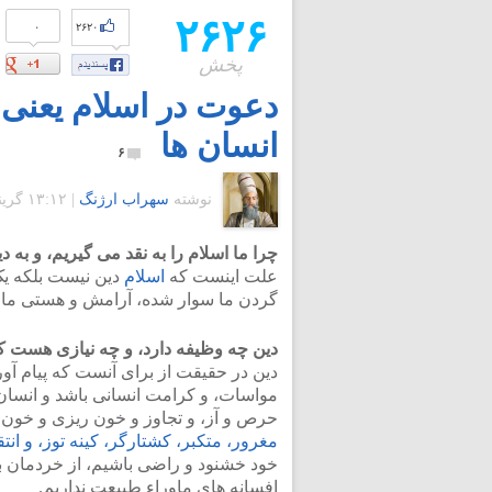
۲۶۲۶
۰
۲۶۲۰
پخش
دعوت در اسلام یعنی؛ 
انسان ها
۶
نوشته
سهراب ارژنگ
|
۱۳:۱۲ گرينويچ - سه شنبه ۲۳ فروردین ۱۳۹۰
چرا ما اسلام را به نقد می گیریم، و به د
علت اینست که
اسلام
دین نیست بلکه ی
گردن ما سوار شده، آرامش و هستی ما ر
دین چه وظیفه دارد، و چه نیازی هست که
دین در حقیقت از برای آنست که پیام آ
مواسات، و کرامت انسانی باشد و انسان 
حرص و آز، و تجاوز و خون ریزی و خون خ
مغرور، متکبر، کشتارگر، کینه توز، و انت
خود خشنود و راضی باشیم، از خردمان بهر
افسانه های ماوراء طبیعت نداریم.