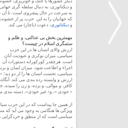
دیگر کشورها با جنگ و خونریزی، خشون
و دیکتاتوری، به دنبال سلطه گری جهانی 
به سرعت در حال پیشروی است. تا آن ج
که جهانیان را به این ‍ حزب پر از خشونت
و
دیکتاتوری
، دعوت (ناچار) می کند.
مهمترین بخش بی عدالتی، و ظلم و
ستمگری اسلام در چیست؟
ارزش والای انسان ها در این حزب
سیاسی، میزان نوکری و عبودیت آنان
<
است. هرچقدر کورکورانه دستورات آن
اجراء و اطاعت شود، میزان ایمان و برتر
سیاسی، نخست انسان ها را از دو دید؛ « م
ارزش و وابسته رده بندی می کند. آنگاه، 
کافر، و موالی، و برده، و زن را سیده، خ
« خودی »، و« غیر خودی»، دسته بندی م
از همین جا پیداست که در این حزب س
ویژگی ها هنگامی به وجود می آید که منط
سیاسی است که از منطق و خردگرایی ب