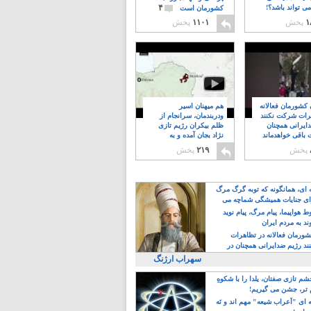
۴
ی تواند باشد؟!
کشورمان است
۱
پخش
۱۱۰۱
پخش
ن کشورمان فعالانه
هم میهنان اسیر
رات شرکت نکنند
ودربندمان، سرانجام از
ایرانی همچنان
ظلم بیکران رژیم تازی
 باقی خواهدماند
نژاد بجان آمده و به
۸
خبابانها ریختند
پخش
۲۱۹
پخش
ه ای، همانگونه که توبه گرگ مرگ
ی جنایات همیشگی شماچه می
!
 هواپیما، پیام مرگ، پیام نوید
د به مردم ایران
کشورمان فعالانه در تظاهرات
د رژیم ضدایرانی همچنان در
 خواهدماند
سهراب ارژنگ
م تازی صفتان، یلدا را با شکوهِ
 تر، جشن می گیریم!
 ای "اَعراب شیعه" مهم اند و نَه