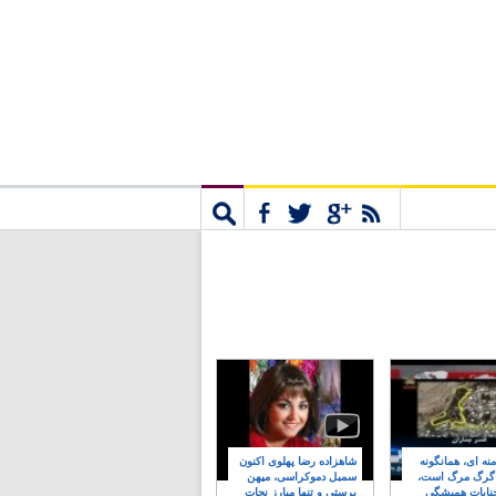
مشترک
جستجو
نه ای، همانگونه
شاهزاده رضا پهلوی اکنون
 گرگ مرگ است،
سمبل دموکراسی، میهن
نایات همیشگی
پرستی و تنها مبارز نجات