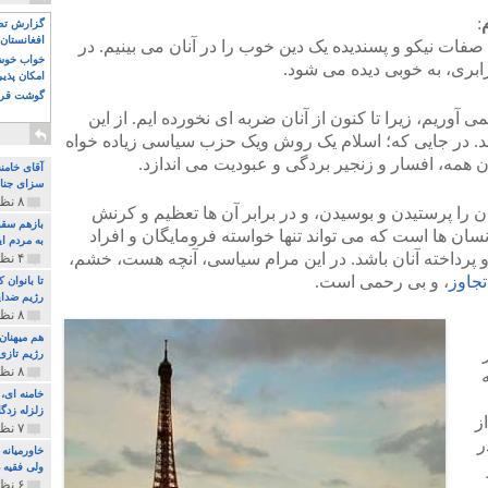
:
گزارش تصو
افغانستان 
 صفات نیکو و پسندیده یک دین خوب را در آنان می بینیم. در
خواب خوش و
ابری، به خوبی دیده می شود.
امکان پذی
گوشت قرم
ی آوریم، زیرا تا کنون از آنان ضربه ای نخورده ایم. از این
ند. در جایی که؛ اسلام یک روش ویک حزب سیاسی زیاده خواه
همه، افسار و زنجیر بردگی و عبودیت می اندازد.
آقای خامن
سزای جنای
۸ نظر و ۱۸۰ پخش
 را پرستیدن و بوسیدن، و در برابر آن ها تعظیم و کرنش
بازهم سقو
نسان ها است که می تواند تنها خواسته فرومایگان و افراد
به مردم ای
ه و پرداخته آنان باشد. در این مرام سیاسی، آنچه هست، خشم،
۴ نظر و ۹۷ پخش
تجاوز
، و بی رحمی است.
تا بانوان
رژیم ضدای
۸ نظر و ۸۹ پخش
هم میهنان
رژیم تازی 
۸ نظر و ۲۱۹ پخش
زلزله زدگا
ز
۷ نظر و ۲۱۰ پخش
ر
خاورمیانه
ولی فقیه د
۶ نظر و ۱۵۷ پخش