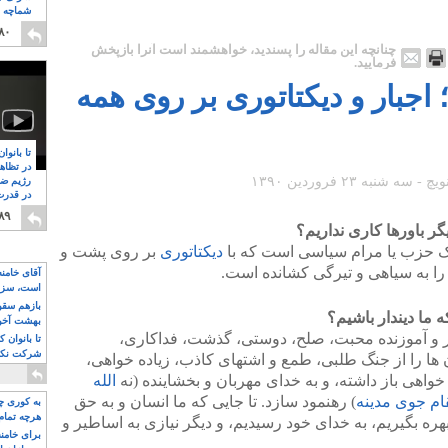
شماچه م
۸
۸۰
چنانچه این مقاله را پسندید، خواهشمند است آنرا بازپخش
فرمایید.
اجبار و دیکتاتوری بر روی همه
تا بانوا
در تظاه
رژیم ضد
در قدرت
۸
۸۹
یگر باورها کاری نداریم؟
ک حزب یا مرام سیاسی است که با
دیکتاتوری
بر روی پشت و
ا به سیاهی و تیرگی کشانده است.
آقای خامن
است، سزا
تواند باشد؟
بازهم سقوط
 ما دیندار باشیم؟
بهشت آخون
ور و آموزنده محبت، صلح، دوستی، گذشت، فداکاری،
تا بانوان 
شرکت نکنن
ها را از جنگ طلبی، طمع و اشتهای کاذب، زیاده خواهی،
قدرت باقی
واهی باز داشته، و به خدای مهربان و بخشاینده (نه
الله
قام جوی مدینه
) رهنمود سازد. تا جایی که ما انسان و به حق
به کوری چش
هرچه تمام
ه بگیریم، به خدای خود رسیدیم، و دیگر نیازی به اساطیر و
برای خامنه