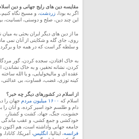
مقایسه دین های رایج جهانی و دین اسلام
اگر به بودا،
زردشت
، و مسیح نگاه کنیم،
این چند دین، صلح و دوستی، انسانیت، بر
ما از دین های دیگر ایران بحثی به میان نم
روی، جای گله و شکایتی از آنان نمی ما
و سلطه گر است که در همه جا و برگردن 
به خاک افتادن، سجده کردن، گور مردگان
کردن، نشانه تحقیر، و به خاک نشاندن، ا
عقده ای و مالیخولیایی، و یا الله ساخت
کینه توزی، غضب، قساوت، بی عدالتی،
از اسلام در کشورهای دیگر چه خبر؟
اسلام که
۱۶۰۰ میلیون مردم
جهان را در
دام و طلسم خود اسیر کرده، و آنان را به
خشونت، جنگ، جهاد، کشت و کشتار،
خودکشی و جمع کشی، و عقب ماندگی ا
جامعه جهانی واداشته است، هم اکنون د
فرانسه
، ایتالیا،
انگلیس
، آمریکا، کانادا، و