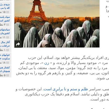
ت
بزودی رژی
و
کله پا می
ا
۱۵ نظر و ۳۲۷ پخش
سپاه پاسد
کشور اس
۳ نظر و ۱۶۲ پخش
سیاستهای 
کشورمان 
۱۱ نظر و ۳۱۵ پخش
آغاز سال 
خرافات دی
۱ نظر و ۷۴ پخش
خوابهای ط
ی افراد بریکدیگر بیشتر خواهد بود. اسلام، این حزب
سکونت خو
رد »، موجود بسیار والا و ارزنده، و «
زن
»، موجودی کم
۱۸ نظر و ۸۹۷ پخش
مرد را به چند گروه؛ مؤمن، مولا، سید، معتقد، یا بی ایمان،
کشتار هم م
همچنان ادا
اتون، بی بی، ضعیفه، و کنیز، و بازهم هر گروه را به دو بخش
۵ نظر و ۲۵۹ پخش
ی شوند.
یاسی، سراسر
ظلم و ستم و نا برابری است
. این خصوصیات و
ق و دلیلی نباشد. اسلام هم دقیقاً یک حزب دیکتاتوری
ه دور است.