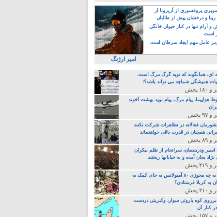
یری پروفسوری از آریزونا از
زیبا و درخشان پیش از طالبان
 آرام تنها در کنار حیوان خانگی
ر است
ز عامل مهم ایجاد سرطان است
امیر ارژنگ
ه ای، همانگونه که توبه گرگ مرگ است،
ات همیشگی شماچه می تواند باشد؟!
ط هواپیما، پیام مرگ، پیام نوید بهشت آخوند
ران
 کشورمان فعالانه در تظاهرات شرکت نکنند
رانی همچنان در قدرت باقی خواهدماند
 اسیر ودربندمان، سرانجام از ظلم بیکران
نژاد بجان آمده و به خبابانها ریختند
خامنه ای، به چه مجوزی ۸۰ آمبولانس به جای کمک به
ن به کربلا فرستادی؟
 برروی کوه باروتی سوار، وکبریتی دردست
ر کنار آن