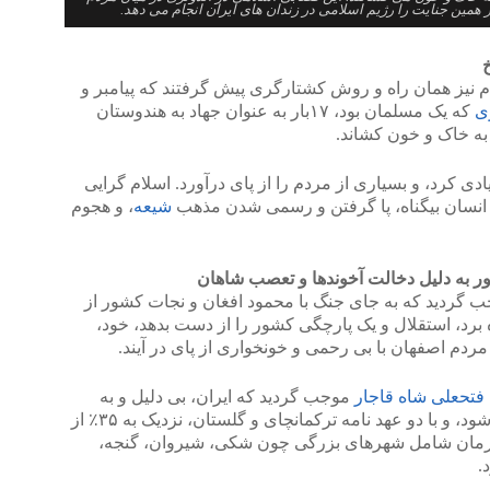
همین جنایت را رژیم اسلامی در زندان های ایران انجام می دهد.
خ
لام نیز همان راه و روش کشتارگری پیش گرفتند که پیامبر و
ی
که یک مسلمان بود، ۱۷بار به عنوان جهاد به هندوستان
به خاک و خون کشاند.
دی کرد، و بسیاری از مردم را از پای درآورد. اسلام گرایی
انسان بیگناه، پا گرفتن و رسمی شدن مذهب
شیعه
، و هجوم
 به دلیل دخالت آخوندها و تعصب شاهان
ردید که به جای جنگ با محمود افغان و نجات کشور از
 برد، استقلال و یک پارچگی کشور را از دست بدهد، خود،
 مردم اصفهان با بی رحمی و خونخواری از پای در آیند.
فتحعلی شاه قاجار
موجب گردید که ایران، بی دلیل و به
طور ناخواسته به جنگ با روسیه کشیده شود، و با دو عهد نامه ترکمانچای و گلستان، نزدیک به ۳۵٪ از
ورمان شامل شهرهای بزرگی چون شکی، شیروان، گنجه،
.