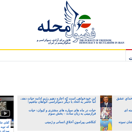
تلاش برای آزادی، دموکراسی و
THE PURSUIT OF FREEDOM,
سکولاریسم در ایران
DEMOCRACY & SECULARISM IN IRAN
ت
 خدایِ عشق
این خودخواهی است که اجازه دهیم رژیم ادامه حیات دهد،
اما حاضر به اتحاد با دیگر دموکراسی خواهان نباشیم!
نه ای
حیات در ماه های سیاره های مشتری و کیوان: حیات
فرازمینی به زبان ساده – بخش سوم
شان نمونه
کنکاشی پیرامونِ اَخلاقِ انسانی و زَمینی
آقای خام
که توبه
سزای ج