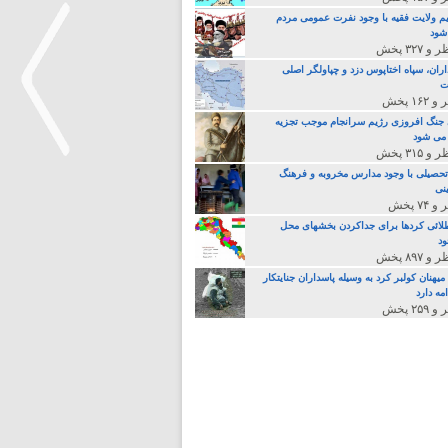
م ولایت فقیه با وجود نفرت عمومی مردم
 شود
اران، سپاه اختاپوس دزد و چپاولگر اصلی
ت
جنگ افروزی رژیم سرانجام موجب تجزیه
می شود
تحصیلی با وجود مدارس مخروبه و فرهنگ
نی
>
لائی کردها برای جداکردن بخشهای محل
د
یهنان کولبر کرد به وسیله پاسداران جنایتکار
مه دارد