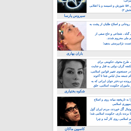
یرانی!
رویداد سال ۵۷؛ شورش و دَسیسه و یا انقلابی
خش ۲)
سیروس پارسا
روحانی و اصلاح طلبان از پشت به
ی گناه ، شجاعی و حاج صفی از
یم ملی محروم شدند.
ست نژادپرستی بدهید!
باران بهاری
طرح مخوف حکومتی برای
جه گران دولتی به قتل و جنایت
در جستجوی تغییر قوانین اسلامی،
ام جمعه مدل لباس شنا تا آخوند
مجنسگرا!
رونده دو دختر جوان ایرانی که به
 ماموران حکومت اسلامی، حلق
شکوه بختیاری
 به تاریخچه میانه روی و اصلاح
مهوری اسلامی
وتبال گًل خوردند، مردم ایران گول
ا برنده بازی، حکومت اسلامی شد!
م اسلامی روی کار آمد و چرا
؟!
کاسپین ماکان