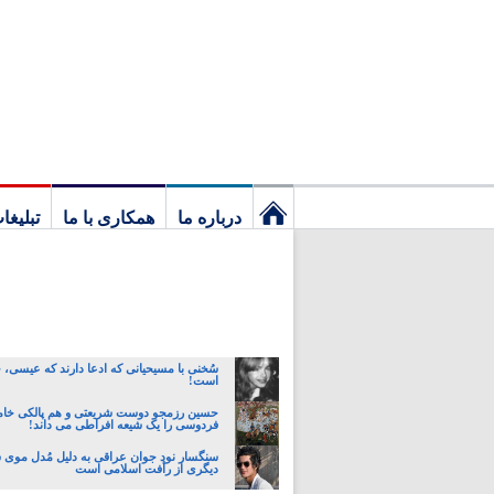
درباره ما
همکاری با ما
تبلیغا
نخستین
برگ
سُخنی با مسیحیانی که ادعا دارند که عیسی،
است!
حسین رزمجو دوست شریعتی و هم پالکی خام
فردوسی را یک شیعه افراطی می داند!
سنگسار نود جوان عراقی به دلیل مُدل موی 
دیگری از رأفت اسلامی است