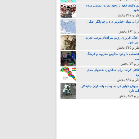
م ولایت فقیه با وجود نفرت عمومی مردم
>
 شود
اران، سپاه اختاپوس دزد و چپاولگر اصلی
ت
جنگ افروزی رژیم سرانجام موجب تجزیه
می شود
تحصیلی با وجود مدارس مخروبه و فرهنگ
نی
لائی کردها برای جداکردن بخشهای محل
د
یهنان کولبر کرد به وسیله پاسداران جنایتکار
مه دارد