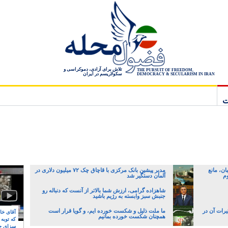
تلاش برای آزادی، دموکراسی و
THE PURSUIT OF FREEDOM,
سکولاریسم در ایران
DEMOCRACY & SECULARISM IN IRAN
ت
ن، مانع
مدیر پیشین بانک مرکزی با قاچاق چک ۷۲ میلیون دلاری در
وم
آلمان دستگیر شد
شاهزاده گرامی، ارزش شما بالاتر از آنست که دنباله رو
جنبش سبز وابسته به رژیم باشید
یرات آن در
ما ملت ذلیل و شکست خورده ایم، و گویا قرار است
آقای خام
همچنان شکست خورده بمانیم
که توبه
سزای ج