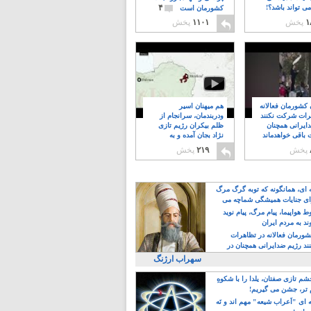
۴
ی تواند باشد؟!
کشورمان است
۱
پخش
۱۱۰۱
پخش
ن کشورمان فعالانه
هم میهنان اسیر
رات شرکت نکنند
ودربندمان، سرانجام از
ایرانی همچنان
ظلم بیکران رژیم تازی
 باقی خواهدماند
نژاد بجان آمده و به
۸
خبابانها ریختند
پخش
۲۱۹
پخش
ه ای، همانگونه که توبه گرگ مرگ
ی جنایات همیشگی شماچه می
!
 هواپیما، پیام مرگ، پیام نوید
د به مردم ایران
کشورمان فعالانه در تظاهرات
د رژیم ضدایرانی همچنان در
 خواهدماند
سهراب ارژنگ
م تازی صفتان، یلدا را با شکوهِ
 تر، جشن می گیریم!
 ای "اَعراب شیعه" مهم اند و نَه