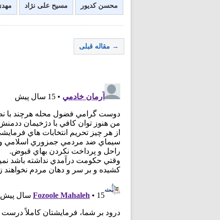
محسن کدیور
مسیح علی نژاد
مهدی
→ مقاله قبلی