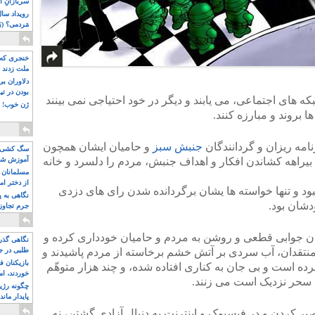
سربازانِ ا
مَردمی؟ (بَ
خنجری که 
ملت زدند
دلاوران ب
بودن در ت
 های اجتماعی، می یابند و دیگر در خود احتیاجی نمی بینند
ژن خوب! ت
ا بروند و مبارزه کنند.
نامه ریزان و گردانندگان
جنبش سبز
و حامیان ایشان همچون
سگ کشی، 
 بیراهه کشاندن افکار و اهداف جنبش، مردم را دلسرد و خانه
آموزش شکن
بیشتر
مسلمانان 
از دختر ام
بود و تنها خواسته ها یشان برگردانده شدن رای های دزدی
مسلمان ه
نگاهی به پ
دشان بود.
جرم تجاوز
آویز شدند!
ن جوابی قطعی و روشن به مردم و حامیان خودداری کرده و
نگاهی گذرا
تقدان، آب سردی بر آتش خشم برخاسته از مردم پاشیدند و
طلبی در ج
بازیکنان ف
ه است و بی جان به کناری افتاده شده، و چند هزار متوهّم
خوردند، ام
 سحر نزدیک است می زنند.
چگونه رژی
پایدار ماند
بر کردن و در فیسبوک و اینترنت به دنبال آزادی گشتن، نه