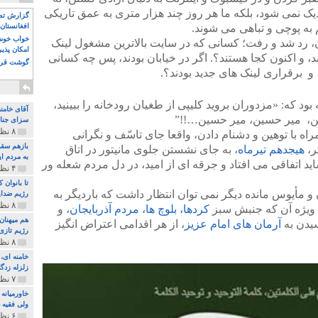
یک نمی شود، بلکه ما هر روز چند هزار متری به عمق تاریکی
گزارش تصو
 به پوچی و تباهی می شوند.
افغانستان 
خواب خوش و
ن، رد شد و رفت؛ کسانی که در سایت بالاترین مشغول لینک
امکان پذی
د، و اکنون کجا هستند؟. اگر در خیابان بودند، پس چه کسانی
گوشت قرم
 و برقراری لینک های جدید بودند؟.
 بود که: «مزدوران بروید کلیپی از طغیان رودخانه را ببینید،
آقای خامن
ین، میر حسین، میر حسین…!!”
سزای جنای
۸ نظر و ۱۸۰ پخش
اه با توهین و دشنام دادن، واقعا جای تاسّف و نگرانی
بازهم سقو
ر،
هیجدهم تیرماه
، به جای نشستن جلوی مانیتور در اتاق
به مردم ای
ید اتفاقی می افتاد و جرقه ای از امید، در دل مردم شعله ور
۴ نظر و ۹۷ پخش
تا بانوان
 مأیوس مانده دیگر نمی توان انتظار داشت که باردیگر به
رژیم ضدای
۸ نظر و ۸۹ پخش
 به ویژه آن که جنبش سبز
کردها، بلوچ ها، مردم آذربایجان
، و
هم میهنان
سیدن به
آرمان های امام عزیز
، از هر اقدامی اعتراض انگیز
رژیم تازی 
۸ نظر و ۲۱۹ پخش
زلزله زدگا
۷ نظر و ۲۱۰ پخش
خاورمیانه
ولی فقیه د
۶ نظر و ۱۵۷ پخش