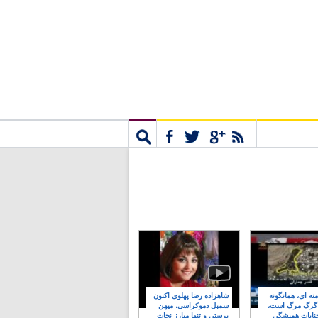
مشترک
جستجو
نه ای، همانگونه
شاهزاده رضا پهلوی اکنون
 گرگ مرگ است،
سمبل دموکراسی، میهن
نایات همیشگی
پرستی و تنها مبارز نجات