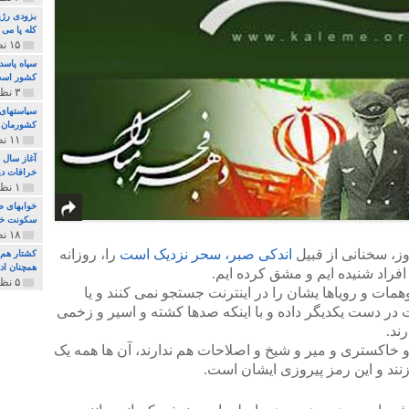
بزودی رژی
کله پا می
۱۵ نظر و ۳۲۷ پخش
سپاه پاسد
کشور اس
۳ نظر و ۱۶۲ پخش
سیاستهای 
کشورمان 
۱۱ نظر و ۳۱۵ پخش
آغاز سال 
خرافات دی
۱ نظر و ۷۴ پخش
خوابهای ط
سکونت خو
۱۸ نظر و ۸۹۷ پخش
ز، سخنانی از قبیل
اندکی صبر، سحر نزدیک است
را، روزانه
کشتار هم م
همچنان ادا
 افراد شنیده ایم و مشق کرده ایم.
۵ نظر و ۲۵۹ پخش
مات و رویاها یشان را در اینترنت جستجو نمی کنند و یا
 در دست یکدیگر داده و با اینکه صدها کشته و اسیر و زخمی
ند.
 و خاکستری و میر و شیخ و اصلاحات هم ندارند، آن ها همه یک
زنند و این رمز پیروزی ایشان است.