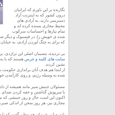
نگارنده بر این باورم که ایرانیان
درون کشور که به اینترنت آزاد
دسترسی دارند، به آزادی های
محیط مجازی بسنده کرده اند و
تمام نیازها و احساسات سرکوب
شده ی خویش را، در فیسبوک و دیگر شبکه
که برای به چنگ آوردن آزادی، به خیابان ه
بی تردیده، مسببان اصلی این تراژدی، بر
سایت های کلمه و جرس
هستند که با به
نشین کردند.
از ابتدا هم هدف آنان براندازی حکومت ن
شده به وسیله رژیم، و روی کارآمدن خو
مسئولان جنبش سبز مانند همیشه از داد
با سرپوش گذاشتن و خفه کردن صدای من
اکنون این است حال و روز جنبشی که مرد
مجازی نیز، هر روز سخن از اندکی صبر،
باید به این عزیزان هم وطن گفت که با ص