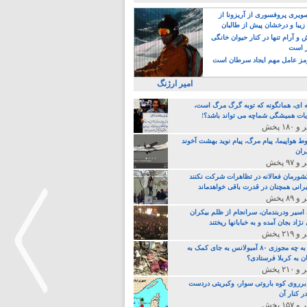
یری پروفسوری از آریزونا از
زیبا و درخشان پیش از طالبان
 آرام تنها در کنار حیوان خانگی
ر است
ز عامل مهم ایجاد سرطان است
امیر ارژنگ
ه ای، همانگونه که توبه گرگ مرگ است،
ات همیشگی شماچه می تواند باشد؟!
ط هواپیما، پیام مرگ، پیام نوید بهشت آخوند
ران
 کشورمان فعالانه در تظاهرات شرکت نکنند
رانی همچنان در قدرت باقی خواهدماند
 اسیر ودربندمان، سرانجام از ظلم بیکران
نژاد بجان آمده و به خبابانها ریختند
خامنه ای، به چه مجوزی ۸۰ آمبولانس به جای کمک به
ن به کربلا فرستادی؟
 برروی کوه باروتی سوار، وکبریتی دردست
ر کنار آن