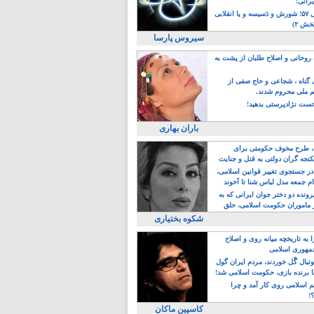
یرانی!
رویداد سال ۵۷؛ شورش و دَسیسه و یا انقلابی
خش ۲)
سیروس پارسا
روحانی و اصلاح طلبان از پشت به
ی گناه ، شجاعی و حاج صفی از
یم ملی محروم شدند.
ست نژادپرستی بدهید!
باران بهاری
طرح مخوف حکومتی برای
جه گران دولتی به قتل و جنایت
در جستجوی تغییر قوانین اسلامی،
ام جمعه مدل لباس شنا تا آخوند
مجنسگرا!
رونده دو دختر جوان ایرانی که به
 ماموران حکومت اسلامی، حلق
شکوه بختیاری
 به تاریخچه میانه روی و اصلاح
مهوری اسلامی
وتبال گًل خوردند، مردم ایران گول
ا برنده بازی، حکومت اسلامی شد!
م اسلامی روی کار آمد و چرا
؟!
کاسپین ماکان