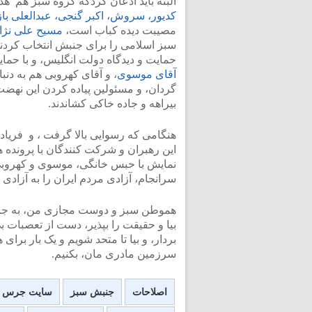
البته باید اذعان کردکه گروه سبز هم هد
کدیور، سروش، اکبر گنجی، عبدالعلی باز
مصیبت دیده کباب است،
مسیح علی نژا
سبز اسلامی را برای جنبش انتخاب کردند
حمایت و دیدگاه دولت انگلیس، و با حمایت
آقای موسوی
، و آقای کهروبی هم به دن
گردان، و مسئولین پیاده کردن این نهضت
بیراهه و جاده خاکی کشاندند.
هنگامی که رسوایی بالا گرفت ، و فریاد 
این رهبران و شرکت کنندگان با پرونده 
نمایش با حبس خانگی، موسوی و کهروبی
سرانجام، آزادی مردم ایران را به آزادی 
هموطن سبز و دوست مجازی من، به جا
بیا و حقیقت را بپذیر، دست از تعصبات 
بردار، و بیا تا متحد شویم و یک بار برا
سرزمین مادری مان، بکنیم.
اصلاحات
جنبش سبز
سایت جرس