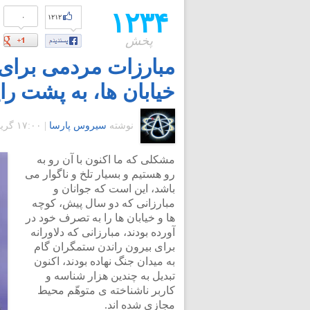
۱۲۳۴
۰
۱۲۱۲
پخش
مبارزات مردمی برای 
خیابان ها، به پشت ر
نوشته
سیروس پارسا
|
۱۷:۰۰ گرينويچ - چهارشنبه ۲۲ تیر ۱۳۹۰
مشکلی که ما اکنون با آن رو به
رو هستیم و بسیار تلخ و ناگوار می
باشد، این است که جوانان و
مبارزانی که دو سال پیش، کوچه
ها و خیابان ها را به تصرف خود در
آورده بودند، مبارزانی که دلاورانه
برای بیرون راندن ستمگران گام
به میدان جنگ نهاده بودند، اکنون
تبدیل به چندین هزار شناسه و
کاربر ناشناخته ی متوهّم محیط
مجازی شده اند.