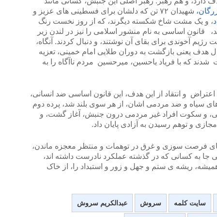
ف دارد، و هم رهبر. رهبر اصلی این جنبش، کسانی مانند
رگان،
شهیدان ۷۲ تن که دلشان برای فسطینی های عزیز و
د
، و یک مشت شاخ شکسته دیگرند، که از روز نخست رنگ
، قانون اساسی به نام منشور اسلامی را نیز در لندن زیر
 رژیم آخوندی برای بقای آن نوشتند، و دنبال کردند. آنگاه،
بال هدف یعنی بازگشت به دوران طلایی امام خمینی، تعزیه
 شدند که با فریاد یاحسین، میرحسین مردم ناآگاه را به
اعتراض و انتقاد از این هدف، این قانون اساسی ضد انسانی،
های سیاه و ضد مردمی اشان، از هر سوی بلند شد، پرده دوم
، و سکوت افراد غیر مردمی درون جنبش، آغاز گشت، و
مجازی و توهم رسیدن به آزادی پایان داد.
ی فرصت سوزی و غرق در توهمات و منتظر معجزه ماندن،
بی جا به کسانی که در گذشته عملکرد نادرست داشته اند،
ی همیشه، ریشه ی ستم و جهل و زور و استبداد را، از خاک
سایت کلمه
سروش
عبدالکریم سروش