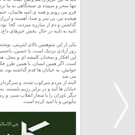
تنها سحر و سپیده ی صبحگاهی به ما نزد
فرو می رویم و همه ی امید هایمان، ختم
هیجده تیر، بی سر و صدا، آهسته و لرزا
گذاشتن و دم از مبارزه میزدند، کجا بودن
ثانیه به ثانیه در حال پخش خبرهای داغ،
یکی از این متوهمین بالای ایترینی، نوشته
روز آزادی نزدیک است. یا حسین، یاحس
این افکار و سخنان کلیشه ای و بنجل، همر
است. اگر همین انسان، با همین طرز فک
خوابش، به خیابان ها قدم گذاشته بود، شا
می شد.
البته از مردم سرکوب شده، و سرگردان و
خبابان ها آیند و در برابر رژیم بایستند.
دیگر باوران را با شعار انقلاب سبز، و ر
مأیوس و نا امید کرده است.