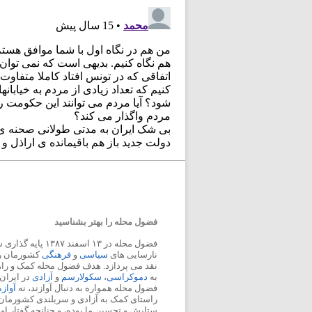
فضول محله را بهتر بشناسید
فضول محله در ۱۳ اسفند
نارسایی های
سیاسی
و
فرهنگی
کشورمان را 
نقد می پردازد. هدف فضول محله کمک و ر
به
دموکراسی
،
سکولارسم
و
آزادی
در ایران
فضول محله همواره به دنبال آوازند، نه
آواز
راستای کمک به آزادی و سربلندی کشورمان
ستایش و تحسین ما بوده، و چنانچه گفتار او