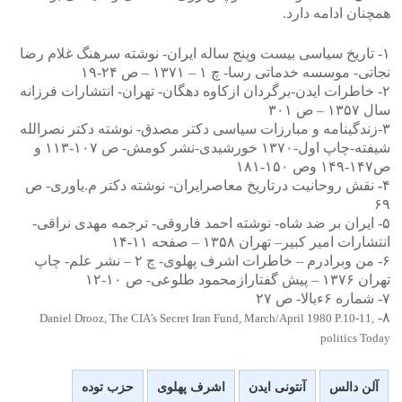
همچنان ادامه دارد.
۱- تاریخ سیاسی بیست وپنج ساله ایران- نوشته سرهنگ غلام رضا
نجاتی- موسسه خدماتی رسا- چ ۱ – ۱۳۷۱ – ص ۲۴-۱۹
۲- خاطرات ایدن-برگردان ازکاوه دهگان- تهران- انتشارات فرزانه
سال ۱۳۵۷ – ص ۳۰۱
۳-زندگینامه و مبارزات سیاسی دکتر مصدق- نوشته دکتر نصرالله
شیفته-چاپ اول-۱۳۷۰ خورشیدی-نشر کومش- ص ۱۰۷-۱۱۳ و
ص۱۴۷-۱۴۹ وص ۱۵۰-۱۸۱
۴- نقش روحانیت درتاریخ معاصرایران- نوشته دکتر م.یاوری- ص
۶۹
۵- ایران بر ضد شاه- نوشته احمد فاروقی- ترجمه مهدی نراقی-
انتشارات امیر کبیر– تهران ۱۳۵۸ – صفحه ۱۱-۱۴
۶- من وبرادرم – خاطرات اشرف پهلوی- چ ۲ – نشر علم- چاپ
تهران ۱۳۷۶ – پیش گفتارازمحمود طلوعی- ص ۱۰-۱۲
۷- شماره ۶ءبالا- ص ۲۷
۸-
Daniel Drooz, The CIA’s Secret Iran Fund, March/April 1980 P.10-11,
politics Today
آلن دالس
آنتونی ایدن
اشرف پهلوی
حزب توده