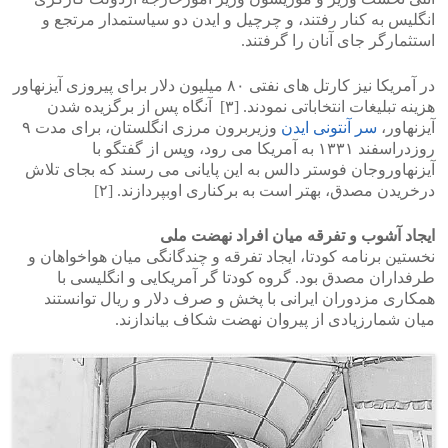
انگلیس به کنار رفتند، و چرچیل و ایدن دو سیاستمدار مرتجع و
استثمارگر جای آنان را گرفتند.
در آمریکا نیز کارتل های نفتی ۸۰ میلیون دلار برای پیروزی آیزنهاور
هزینه تبلیغات انتخاباتی نمودند. [۳] آنگاه پس از برگزیده شدن
آیزنهاور،
سر آنتونی ایدن
وزیربرون مرزی انگلستان، برای مدت ۹
روزدراسفند ۱۳۳۱ به آمریکا می رود، وپس از گفتگو با
آیزنهاوروجان فوستر دالس به این پایانی می رسند که بجای تلاش
درخریدن مصدق، بهتر است به برکناری اوبپردازند. [۲]
ایجاد آشوب و تفرقه میان افراد نهضت ملی
نخستین برنامه کودتا، ایجاد تفرقه و چندگانگی میان هواخواهان و
طرفداران مصدق بود. گروه کودتا گر آمریکایی و انگلیسی با
همکاری مزدوران ایرانی با پخش و صرف دلار و ریال توانستند
میان شمارزیادی از پیروان نهضت شکاف بیاندازند.