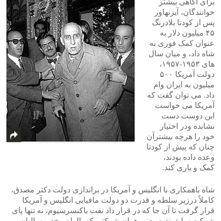
برای آگاهی بیشتر
خوانندگان، آیزنهاور
پس از کودتا بلادرنگ
۴۵ میلیون دلار به
عنوان کمک فوری به
شاه داد، و میان سال
های ۱۹۵۳-۱۹۵۷،
دولت آمریکا ۵۰۰
میلیون به ایران وام
داد. می توان گفت که
آمریکا می خواست
این دوست دست
نشانده ودر اختیار
خود را هرچه بیشترآن
چنان که پیش از کودتا
وعده داده بودند،
کمک و یاری کند.
شاه باهمکاری با انگلیس و آمریکا در براندازی دولت دکتر مصدق،
کاملاً درزیر سلطه و قدرت دو دولت مافیایی انگلیس و آمریکا
قرار گرفت تا آن جا که در قرار داد نفت باکنسرسیوم، نه تنها پای
شرکت سابق نفت یعنی همان شرکتی که بالوله مخفی سالیان