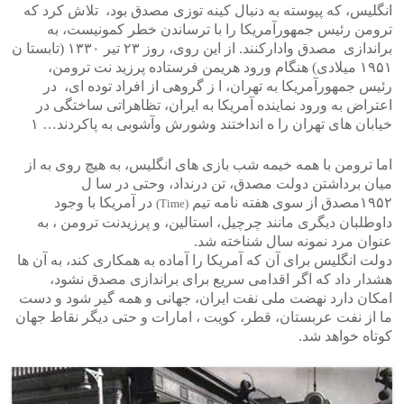
انگلیس، که پیوسته به دنبال کینه توزی مصدق بود، تلاش کرد که
ترومن رئیس جمهورآمریکا را با ترساندن خطر کمونیست، به
براندازی مصدق وادارکنند. از این روی، روز ۲۳ تیر ۱۳۳۰ (تابستا ن
۱۹۵۱ میلادی) هنگام ورود هریمن فرستاده پرزید نت ترومن،
رئیس جمهورآمریکا به تهران، ا ز گروهی از افراد توده ای، در
اعتراض به ورود نماینده آمریکا به ایران، تظاهراتی ساختگی در
خیابان های تهران را ه انداختند وشورش وآشوبی به پاکردند… ۱
اما ترومن با همه خیمه شب بازی های انگلیس، به هیچ روی به از
میان برداشتن دولت مصدق، تن درنداد، وحتی در سا ل
۱۹۵۲مصدق از سوی هفته نامه تیم
در آمریکا با وجود
(Time)
داوطلبان دیگری مانند چرچیل، استالین، و پرزیدنت ترومن ، به
عنوان مرد نمونه سال شناخته شد.
دولت انگلیس برای آن که آمریکا را آماده به همکاری کند، به آن ها
هشدار داد که اگر اقدامی سریع برای براندازی مصدق نشود،
امکان دارد نهضت ملی نفت ایران، جهانی و همه گیر شود و دست
ما از نفت عربستان، قطر، کویت ، امارات و حتی دیگر نقاط جهان
کوتاه خواهد شد.