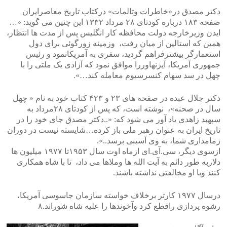
دکتر مصدق در«خاطرات وتالمات» درکتاب تاریخ معاصرایران
صفحه ۱۸۳ درباره کودتای ۲۸ مرداد ۱۳۳۲ این چنین می گوید: «…
ایدن وزیرخارجه دولت محافظه کار انگلیس پس از مدت ها انتظار،
همین که استالین از میان رفت، وزمینه زورگوئی برای دول
استعمارگر بیشترفراهم گردید، سفری به آمریکانمود و رئیس
جمهوری آمریکا، آیزنهاوررا موافق نمود که آزادی یک ملتی را با
چهل در سد سهام کنسرسیوم معامله کند…».
دکتر جلال عبده در صفحه های ۲۳ و ۴۲۳ کتاب خود به نام « چهل
سال در صحنه»، نوشته است، که پس از کودتای ۲۸مرداد به
سپهبد زاهدی یاد آور می شود که: «..دکتر مصدق جای خود را در
تاریخ ایران به عنوان رهبر ملی باز کرده…شایسته نیست در دوران
زمامداری شما، به وی آسیبی برسد..».
ازسوی دیگر، سی.آی.ای ازماه اوت سال ۱۹۵۳تا ۱۹۷۷ میلیون ها
دلاربه طور دائم به آیت الله ها وملاها می داد، تا با شاه همکاری
کنند وبا او مخالفتی نداشته باشند.
درسال ۱۹۷۷ کارتر برخلاف خواسته سازمان جاسوسی آمریکا،
رشوه پردازی راقطع کرد وآخوندها را علیه شاه شوراند.۸