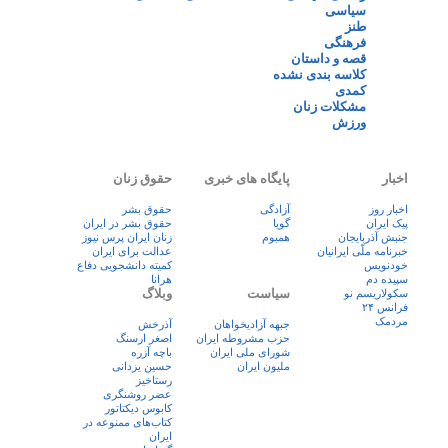
سیاسی
طنز
فرهنگی
قصه و داستان
کلاسه بندی نشده
کمدی
مشکلات زنان
ورزش
اخبار
پایگاه های خبری
حقوق زنان
اخبار روز
آزادگی
حقوق بشر
پيک ايران
گویا
حقوق بشر در ایران
جنبش آذربایجان
همبوم
زنان ايران پرس نيوز
خبرنامه ملّی ایرانیان
عدالت برای ایران
خودنویس
کمیته دانشجویی دفاع
سپیده دم
هرانا
سیاست
وبلاگ
سکولاریسم نو
فرانس ۲۴
مردمک
جبهه آزادیخواهان
آذرخش
حزب مشروطه ایران
اصغر ارسنگ
شورای ملی ایران
باچه آزره
ملیون ایران
حسین یزدانی
رستاخیز
عضر روشنگری
کابوس دیکتاتور
کتاب‌های ممنوعه در
ایران