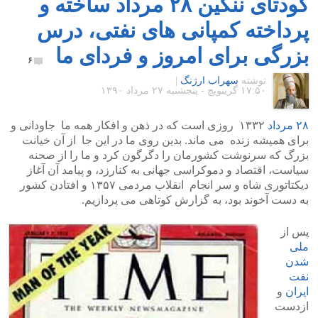
کودتای ننگین ۲۸ مرداد ساخته و
پرداخته کمپانی های نفتی، درس
بزرگی برای امروز و فردای ما
۶
نوشته
سهراب ارژنگ
|
۱۷:۵۰ گرينويچ - پنجشنبه ۲۷ مرداد ۱۳۹۰
۲۸ مرداد
۱۳۳۲ روزی است که در ذهن و افکار همه ما جاودانی و
برای همیشه زنده می ماند. بدین روی ما در این جا از آن خیانت
بزرگ که سرنوشت کشورمان را دگرگون کرد و ما را از صحنه
سیاست، اقتصاد و دموکراسی جهانی به کنارزد، و پیامد آن آغاز
دیکتاتوری شاه و سر انجام انقلاب مردمی ۱۳۵۷ و افتادن کشور
به دست آخوند بود، به گزارش کوتاهی می پردازیم.
پس از
ملی
شدن
نفت
ایران
و
ازدست