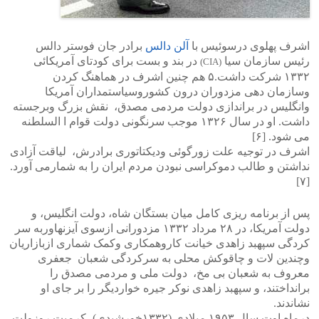
اشرف پهلوی درسوئیس با
آلن دالس
برادر جان فوستر دالس
رئیس سازمان سیا
در بند و بست برای کودتای آمریکائی
(CIA)
۱۳۳۲ شرکت داشت.۵ هم چنین اشرف در هماهنگ کردن
وسازمان دهی مزدوران درون کشوروسیاستمداران آمریکا
وانگلیس در براندازی دولت مردمی مصدق، نقش بزرگ وبرجسته
داشت. او در سال ۱۳۲۶ موجب سرنگونی دولت قوام ا السلطنه
می شود. [۶]
اشرف در توجیه علت زورگوئی ودیکتاتوری برادرش، لیاقت آزادی
نداشتن و طالب دموکراسی نبودن مردم ایران را به شمارمی آورد.
[۷]
پس از برنامه ریزی کامل میان بستگان شاه، دولت انگلیس، و
دولت آمریکا، در ۲۸ مرداد ۱۳۳۲ مزدورانی ازسوی آیزنهاوربه سر
کردگی سپهبد زاهدی خیانت کاروهمکاری وکمک شماری ازبازاریان
وچندین لات و چاقوکش محلی به سرکردگی شعبان جعفری
معروف به شعبان بی مخ، دولت ملی و مردمی مصدق را
برانداختند، و سپهبد زاهدی نوکر جیره خواردیگر را بر جای او
نشاندند.
درماه اوت سال ۱۹۵۳ میلادی (۱۳۳۲خورشیدی)، کرمیت روزولت