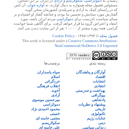
رسیدن به
دموکراسی
،
سکولارسم
و
آزادی
در ایران. بر این اساس،
مسئولین فضول محله همواره به دنبال آوازند، نه
آوازه خوان
. آن کس
که در راستای کمک به آزادی و سربلندی کشورمان سخن گوید،
گفتارش مورد ستایش و تحسین ما بوده، و چنانچه گفتار او اشتباه و بر
مبنای سیاست نادرست برای
دموکراسی
مردم ایران باشد، مورد
انتقاد و اعتراض گروه ما قرار خواهد گرفت. برای آگاهی شما خواننده
گرامی، همه روزه بیشتر از ۱۰،۰۰۰ نفر از این سایت دیدن می کنند.
فضول محله
© ۱۳۹۳-۱۳۸۷ -
Cookie Policy
This work is licensed under a
Creative Commons Attribution-
NonCommercial-NoDerivs 3.0 Unported
رسته بندي
برچسب‌ها
آوارگان و پناهندگان
سپاه پاسداران
اقتصاد
اسلام
انتخابات
خردگرائی
انتقادی
انقلاب فرهنگی
بهداشت و تندرستی
آخوند
بیوگرافی
آزادی
پادشاهی
میرحسین موسوی
پیشنهاد و نظریات
دموکراسی
تاریخی
محمود احمدی نژاد
تکنولوژی
خمینی
جنایات رژیم
مجتبی خامنه ای
دینی
سکولاریسم
زندانی سیاسی
علی خامنه ای