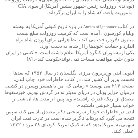
(نوه تدی روزولت رئیس جمهور پیشین آمریکا) از سوی CIA
ماموریت یافت که شاه را به ایران برگرداند.
در کتاب
در باره تاریخ کنونی آمریکا به نوشته
Armies of Ignorance
ویلیام کورسون ، آمده است که کرمیت روزولت مبلغ بیست
میلیون دلاردریافت می کند تا تظاهراتی برای آوردن شاه براه
اندازد و حمایت آخوندها را از شاه، به دست آورد.
یکی ازمشاوران کنگره آمریکا اعلام داشته است: « کسی در ایران
بدون جلب موافقت مساجد نمی تواندحکومت کند». [۸]
آنتونی ایدن وزیربرون مرزی انگلستان در سال ۱۹۵۳ که بعدها
نخست وزیر آن کشور شد، در کتاب خاطرات خود چاپ لندن،
صفحه ۲۱۴ می نویسد: « زمانی که من با همسر وپسرم در کشتی
درمیان جزایر یونان در دریای مدیترانه در گردش بودیم، خبرسقوط
مصدق از اریکه قدرت راشنیدم وما پس ا ز مدت ها، آن شب را
خواب بسیار خوشی داشتیم».
ایدن در خاطرات خود از سرسختی دکتر مصدق یاد می کند، سپس
نتیجه می گیرد که بریتانیا ناگزیر شده است در غارت نفت ایران
سهمی به آمریکا بدهد که به کمک آمریکا کودتای ۲۸ مرداد ۱۳۳۲
عملی کنند.