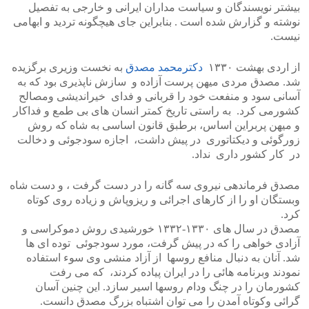
بیشتر نویسندگان و سیاست مداران ایرانی و خارجی به تفصیل
نوشته و گزارش شده است . بنابراین جای هیچگونه تردید و ابهامی
نیست.
از اردی بهشت ۱۳۳۰
دکترمحمد مصدق
به نخست وزیری برگزیده
شد. مصدق مردی میهن پرست آزاده و سازش ناپذیری بود که به
آسانی سود و منفعت خود را قربانی و فدای خیراندیشی ومصالح
کشورمی کرد. به راستی تاریخ کمتر انسان های بی طمع و فداکار
و میهن پربراین اساس، برطبق قانون اساسی به شاه که روش
زورگوئی و دیکتاتوری در پیش داشت، اجازه سودجوئی و دخالت
در کار کشور داری نداد.
مصدق فرماندهی نیروی سه گانه را در دست گرفت ، و دست شاه
وبستگان او را از کارهای اجرائی و ریزوپاش و زیاده روی کوتاه
کرد.
مصدق در سال های ۱۳۳۰-۱۳۳۲ خورشیدی روش دموکراسی و
آزادی خواهی را که در پیش گرفت، مورد سودجوئی توده ای ها
شد. آنان به دنبال منافع روسها از آزاد منشی وی سوء استفاده
نمودند وبرنامه هائی را در ایران پیاده کردند، که می رفت
کشورمان را در چنگ ودام روسها اسیر سازد. این چنین آسان
گرائی وکوتاه آمدن را می توان اشتباه بزرگ مصدق دانست.