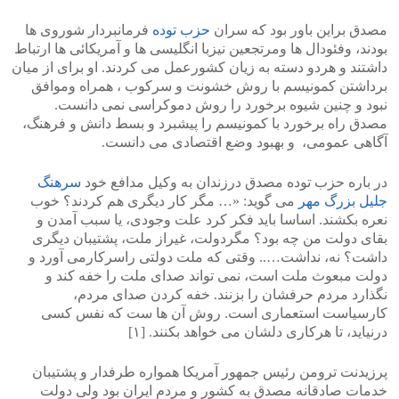
مصدق براین باور بود که سران
حزب توده
فرمانبردار شوروی ها
بودند، وفئودال ها ومرتجعین نیزبا انگلیسی ها و آمریکائی ها ارتباط
داشتند و هردو دسته به زیان کشورعمل می کردند. او برای از میان
برداشتن کمونیسم با روش خشونت و سرکوب ، همراه وموافق
نبود و چنین شیوه برخورد را روش دموکراسی نمی دانست.
مصدق راه برخورد با کمونیسم را پیشبرد و بسط دانش و فرهنگ،
آگاهی عمومی، و بهبود وضع اقتصادی می دانست.
در باره حزب توده مصدق درزندان به وکیل مدافع خود
سرهنگ
جلیل بزرگ مهر
می گوید: «… مگر کار دیگری هم کردند؟ خوب
نعره بکشند. اساسا باید فکر کرد علت وجودی، یا سبب آمدن و
بقای دولت من چه بود؟ مگردولت، غیراز ملت، پشتیبان دیگری
داشت؟ نه، نداشت….. وقتی که ملت دولتی راسرکارمی آورد و
دولت مبعوث ملت است، نمی تواند صدای ملت را خفه کند و
نگذارد مردم حرفشان را بزنند. خفه کردن صدای مردم،
کارسیاست استعماری است. روش آن ها ست که نفس کسی
درنیاید، تا هرکاری دلشان می خواهد بکنند. [۱]
پرزیدنت ترومن رئیس جمهور آمریکا همواره طرفدار و پشتیبان
خدمات صادقانه مصدق به کشور و مردم ایران بود ولی دولت