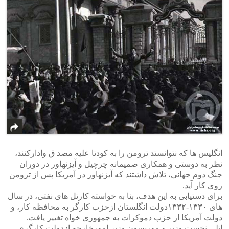
انگلیس ها که نتوانستد ترومن را به کودتا علیه مصد ق وادارکنند،
نظر به دوستی و همکاری صمیمانه چرچیل و آیزنهاور در دوران
جنگ دوم جهانی، تلاش داشتند که آیزنهاور در آمریکا پس از ترومن
روی کار آید.
برای دستیابی به این هدف، بنا به خواسته کارتل های نفتی، در سال
های ۱۳۳۰-۱۳۳۲دولت انگلستان ازحزب کارگر به محافظه کار، و
دولت آمریکا از حزب دموکرات به جمهوری خواه تغییر یافت.
اتلی نخست وزیر و موریسون وزیر امورخارجه ازدولت کارگری