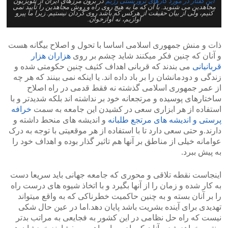
این گفتار در مورد کارهای تروریستی رژیم
در برون مرزهای ایران از تلویزیون
مجاهدین می شنوید. با آن که ما به هیچ روی راه و روش مجاهدین را تأیید نمی
کنیم، ولی از بیان حقیقت از هرکس که باشد روی گردان نیستیم. زیرا ما پیرو
آوازیم، نه آوازخوان.
ذات و منش جمهوری اسلامی اساسا با تحول و اصلاح بیگانه هست
و آنان که چنین فکر میکنند شاید چشم بر روی
هزاران هزار
قربانیانی
می بندند که قربانی اهداف کثیف چنین حکومتی شده و
زندگی و دودمانشان را بر باد داده اند. یا اینکه نمی بینند که هر چه
از عمر جمهوری اسلامی گذشته نه فقط قدمی در راه اصلاح
ساختارهای پوسیده و مرتجعانه خود بر نداشته اند بلکه شدیدتر و با
استفاده از هر ابزاری سعی در کشیدن این جامعه به سمت
خرافه
پرستی و اندیشه های مرتجع طلبانه
و اندیشه های منحط داشته و
دارند.و حتی سعی دارد تا با استفاده از هر موقعیتی با توجه به درک
عوامانه خیلی از مناطق بر آنها هم تاثیر گذار بوده و اهداف خود را
به پیش ببرد.
اینجاست نقطه تلاقی و محوری که جامعه جهانی باید سریعا دست
به کار شده و زمان را از آنها بگیرد و با اتخاذ شیوه های درست راه
را بر آنان بسته و به چنین حاکمیت خطرناکی که به واقع میتواند
تهدیدی برای آینده بشریت باشد پایان دهد.اما در عین حال شکی
نیست که راه حل نظامی در این کشور به فجایعی به مراتب بدتر