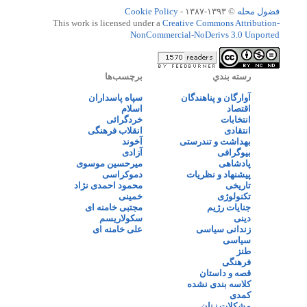
فضول محله
© ۱۳۹۳-۱۳۸۷ -
Cookie Policy
This work is licensed under a
Creative Commons Attribution-
NonCommercial-NoDerivs 3.0 Unported
رسته بندي
برچسب‌ها
آوارگان و پناهندگان
سپاه پاسداران
اقتصاد
اسلام
انتخابات
خردگرائی
انتقادی
انقلاب فرهنگی
بهداشت و تندرستی
آخوند
بیوگرافی
آزادی
پادشاهی
میرحسین موسوی
پیشنهاد و نظریات
دموکراسی
تاریخی
محمود احمدی نژاد
تکنولوژی
خمینی
جنایات رژیم
مجتبی خامنه ای
دینی
سکولاریسم
زندانی سیاسی
علی خامنه ای
سیاسی
طنز
فرهنگی
قصه و داستان
کلاسه بندی نشده
کمدی
مشکلات زنان