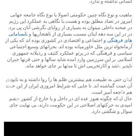
انسانی نداشته و ندارد.
ماهیت و نوع نگاه چنین حکومتی اصولا با نوع نگاه جامعه جهانی
امروز در تضاد مطلق بوده و هست.با نگاهی به عملکرد این رژیم
در صحنه داخلی میتوان به بسیاری از زوایای نگرشی آنان پی برد.
در در این سه دهه اینان مسبب بسیاری از ناهنجاریها و
نابسامانی
های فرهنگی
و اجتماعی و اقتصادی در کشوری بوده اند که یکی از
آرمانخواه ترین ملل خاورمیانه بوده اند. بحرانهای وسیع اجتماعی
سیاسی و فرهنگی که در پرتو عملکرد کثیف و رذیلانه جمهوری
اسلامی بر این سرزمین وارد امده شاید سالها و حتی قرنها جبران
ناپذیر باشد و آثارتخریبی اش تا مدتها بر جای خواهد ماند.
اینان حتی به طبیعت هم بیشترین ظلم ها را روا داشته و به نابودی
آن همت گماشته اند. تا جایی که شرایط امروزی ایران از این حیث
هم فاجعه آمیز است.
حال اینکه چگونه هنوز عده ای در داخل و یا خارج از کشور چشم
امیدی به حرکتهای اصلاحی در این حکومت دارند، بی نهایت جای
سوال و شگفتی دارد.
>
<