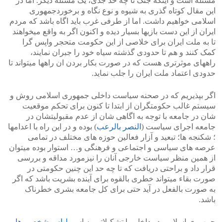
مسئله است و اینکه جنگ تا چه حد جدی، یک مسئله دیگر. اما در
این مقال کوتاه گذری به شیوه و نوع نگاه و برخوردجمهوری
اسلامی خواهیم داشت. اما از طرفی غرب باید اگاه باشد که مردم
ایران از این دست بازیها بسیار دیده و اکنون اگر به واقع میخواهند
تا به ملت ایران برای خلاصی از این حکومت متحجر واپس گرا
کمک کنند و هم تا حدودی گذشته سیاه خود را جبران نمایند،
راههای موثرتری هست که در صورت بکار بردن ان راهها میتواند تا
حدودی اعتماد ملت ایران را جلب نماید.
اگر بپذیریم که در صحنه سیاست داخلی جمهوری اسلامی روش و
سیستم غالب حکومتگران از ابتدا تا کنون برای تحکم موقعیت
شان در جامعه با توجه به اگاهی شان از عدم مقبولیتشان در
جامعه اجرای سیاست (
النصر بالرعب
) بوده و در این راه با اعدامها
؛ شکنجه ها؛ تبعید و آزار فعالین حوزه های مختلف در تمامی
عرصه های سیاسی و اجتماعی و فرهنگی و… استوار بوده میتوان
از همین منظر سیاست خارجی آنان را نیزمورد مداقه و بررسی
قرار داد و براحتی دریافت که تا چه حد این چنین حکومتی در
صورت بقاء میتواند خطری بالقوه برای آینده بشریت باشد که اگر
به صورت بالفعل در آید حتی برای کل جامعه بشری خطرناک
باشد.
جمهوری اسلامی در داخل، با تشکیلاتی به اسم
لباس شخصی ها