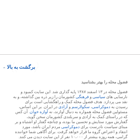
برگشت به بالا
فضول محله را بهتر بشناسید
فضول محله در ۱۳ اسفند ۱۳۸۷ پایه گذاری شد. این سایت کمبود و
نارسایی های
سیاسی
و
فرهنگی
کشورمان را زیر ذره بین گذاشته، و به
نقد می پردازد. هدف فضول محله کمک و راهگشایی است برای
رسیدن به
دموکراسی
،
سکولارسم
و
آزادی
در ایران. بر این اساس،
مسئولین فضول محله همواره به دنبال آوازند، نه
آوازه خوان
. آن کس
که در راستای کمک به آزادی و سربلندی کشورمان سخن گوید،
گفتارش مورد ستایش و تحسین ما بوده، و چنانچه گفتار او اشتباه و بر
مبنای سیاست نادرست برای
دموکراسی
مردم ایران باشد، مورد
انتقاد و اعتراض گروه ما قرار خواهد گرفت. برای آگاهی شما خواننده
گرامی، همه روزه بیشتر از ۱۰،۰۰۰ نفر از این سایت دیدن می کنند.