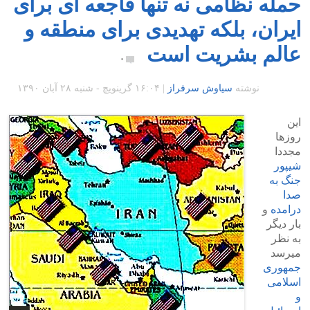
حمله نظامی نه تنها فاجعه ای برای
ایران، بلکه تهدیدی برای منطقه و
عالم بشریت است
۰
نوشته
سیاوش سرفراز
|
۱۶:۰۴ گرينويچ - شنبه ۲۸ آبان ۱۳۹۰
این
روزها
مجددا
شیپور
جنگ به
صدا
درامده
و
بار دیگر
به نظر
میرسد
جمهوری
اسلامی
و