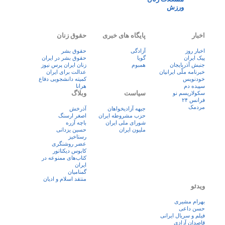
ورزش
اخبار
پایگاه های خبری
حقوق زنان
اخبار روز
آزادگی
حقوق بشر
پيک ايران
گویا
حقوق بشر در ایران
جنبش آذربایجان
همبوم
زنان ايران پرس نيوز
خبرنامه ملّی ایرانیان
عدالت برای ایران
خودنویس
کمیته دانشجویی دفاع
سپیده دم
هرانا
سیاست
وبلاگ
سکولاریسم نو
فرانس ۲۴
مردمک
جبهه آزادیخواهان
آذرخش
حزب مشروطه ایران
اصغر ارسنگ
شورای ملی ایران
باچه آزره
ملیون ایران
حسین یزدانی
رستاخیز
عضر روشنگری
کابوس دیکتاتور
کتاب‌های ممنوعه در
ایران
گمنامیان
منتقد اسلام و ادیان
ویدئو
بهرام مشیری
حسن داعی
فيلم و سريال ايرانی
قاصدان آزادی