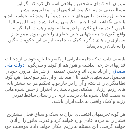
میتوان با فاکتهای مشخص و واقعی استدلال کرد که اگر این
مسئله یعنی تداوم حکومت اسلامی ادامه پیدا نموده بیشتر
محصول منفعت طلبی های غرب بوده و آنها بودند که نخواسته اند و
یا حتی نگذاشته اند تا چنین حکومتی ساقط شود. چه تا این سالها
تامین کننده منافع کلان انها در منطقه بوده و هست. اما اگر به
واقع اکنون جامعه جهانی چنین خطری را حس نموده میتواند از
بسیاری راه های دیگر با کمک به جامعه ایرانی این حکومت ننگین
را به پایان راه برساند.
بایستی دانست که جامعه ایرانی از یکسو خاطره خوشی از دخالت
قدرتهای خارجی نداشته و هنوز هم از کودتا و سرنگونی
دولت ملی
مصدق
را از یاد نبرده اند و بخش عظیمی از شرایط امروزه خود را
محصول سیاستهای غلط آنان میدانند. و از دیگر سو تحمل هیچ گونه
نظامیگری را نداشته و آن را در چارچوب تحکیم هر چه بیشتر پایه
های رژیم ارزیابی میکنند. پس بایستی با احتراز از چنین شیوه هایی
به سمت اتخاذ شیوه های درست تری در راستای ساقط نمودن
رژیم و کمک واقعی به ملت ایران باشند.
هر گونه تحریمهای اقتصادی ایران به سبک و سیاق فعلی بیشترین
فشار را به مردم عادی وارد خواهد کرد و قدرت مانور را از آنان
خواهد گرفت. این مسئله به رژیم امکان خواهد داد تا موقعیت خود