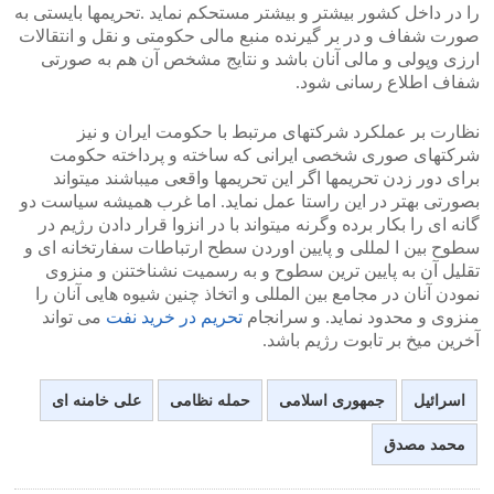
را در داخل کشور بیشتر و بیشتر مستحکم نماید .تحریمها بایستی به
صورت شفاف و در بر گیرنده منبع مالی حکومتی و نقل و انتقالات
ارزی وپولی و مالی آنان باشد و نتایج مشخص آن هم به صورتی
شفاف اطلاع رسانی شود.
نظارت بر عملکرد شرکتهای مرتبط با حکومت ایران و نیز
شرکتهای صوری شخصی ایرانی که ساخته و پرداخته حکومت
برای دور زدن تحریمها اگر این تحریمها واقعی میباشند میتواند
بصورتی بهتر در این راستا عمل نماید. اما غرب همیشه سیاست دو
گانه ای را بکار برده وگرنه میتواند با در انزوا قرار دادن رژیم در
سطوح بین ا لمللی و پایین اوردن سطح ارتباطات سفارتخانه ای و
تقلیل آن به پایین ترین سطوح و به رسمیت نشناختنن و منزوی
نمودن آنان در مجامع بین المللی و اتخاذ چنین شیوه هایی آنان را
منزوی و محدود نماید. و سرانجام
تحریم در خرید نفت
می تواند
آخرین میخ بر تابوت رژیم باشد.
اسرائیل
جمهوری اسلامی
حمله نظامی
علی خامنه ای
محمد مصدق