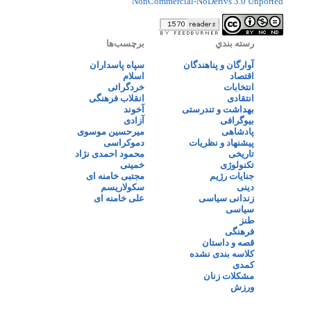
NonCommercial-NoDerivs 3.0 Unported
رسته بندي
برچسب‌ها
آوارگان و پناهندگان
سپاه پاسداران
اقتصاد
اسلام
انتخابات
خردگرائی
انتقادی
انقلاب فرهنگی
بهداشت و تندرستی
آخوند
بیوگرافی
آزادی
پادشاهی
میرحسین موسوی
پیشنهاد و نظریات
دموکراسی
تاریخی
محمود احمدی نژاد
تکنولوژی
خمینی
جنایات رژیم
مجتبی خامنه ای
دینی
سکولاریسم
زندانی سیاسی
علی خامنه ای
سیاسی
طنز
فرهنگی
قصه و داستان
کلاسه بندی نشده
کمدی
مشکلات زنان
ورزش