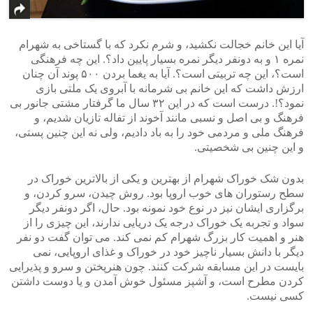
آیا این خانم خجالت نکشید، و شرم نکرد که با گستاخی به شهرام
نمره ۱ و به دونفر دیگر نمره بسیار پایین داد؟. این چه فرهنگی
است؟، این چه تربیتی است؟. آیا به یغما بردن ۵۰۰ پوند آن چنان
ارزش داشت که این خانم بی شرمانه با آبروی یک ملتی بازی
نمود؟!. درست است که در این ۳۲ سال ما گرفتار مشتی جانور بی
فرهنگ و بی اصل و نسبی مانند آخوند از تفاله تازیان شدیم، و
فرهنگ ملی و مردمی خود را به باد دادیم، ولی نه این چنین پستی،
و این چنین بی شخصیتی.
بدون شک خوراک شهرام از بهترین و یکی از بالاترین خوراک در
سطح رستوران های خوب اروپا بود. روش چیدن، سرو کردن، و
برگزاری ایشان نیز در نوع خود نمونه بود. حال، اگر دونفر دیگر
سواد و تجربه یک خوراک درجه یک دریایی ندارند، این چیزی را از
هنر و اهمیت کار بزرگ شهرام کم نمی کند. می توان گفت دو نفر
دیگر با دانش بسیار ناچیز خود در خوراک و غذای اروپایی، نمی
بایست در این مسابقه شرکت کنند. چون هنرپختن و سرو و پذیرایی
کردن مطرح است، و آشپز مسئول خوش آمدن و یا دوست داشتن
کسی نیست.