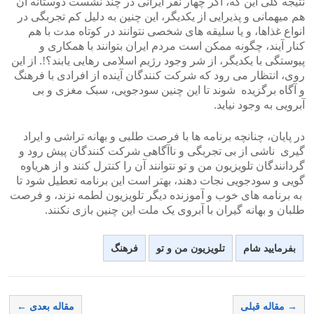
نتیجه کلی این که، اگر چهار نفر ایرانی در چند نشست دوستانه آن
هم میهمانی و پذیرایی از یکدیگر، این چنین به دلیل کم تجربگی در
انواع غذاها، و یا سلیقه های شخصی نتوانند در کوتاه مدت با هم
کنار آیند، چگونه ممکن است مردم ایران بتوانند با همکاری و
پیوستگی با یکدیگر، از شر وجود رژیم اسلامی رهایی یابند؟!. از این
روی، انتظار می رود که شرکت کنندگان آینده از افرادی با فرهنگ
و آگاه برگزیده شوند تا این چنین سودجویی، سبک مغزی و بی
آبرویی به وجود نیاید.
در پایان، چنانچه برنامه ها با فرصت طلبی و بهانه تراشی و ایراد
گیری ناشی از بی تجربگی و ناآگاهی شرکت کنندگان پیش رود و
گردانندگان تلویزیون من و تو نتوانند آن را کنترل کنند و از هریاوه
گویی و سودجویی نجات دهند، بهتر است این برنامه تعطیل شود تا
به برنامه های خوب و آموزنده دیگر تلویزیون لطمه نزند، و فرصت
طلبان و بهانه گیران با آبروی یک ملت این چنین بازی نکنند.
بفرمایید شام
تلویزیون من و تو
فرهنگ
→ مقاله قبلی
مقاله بعدی ←