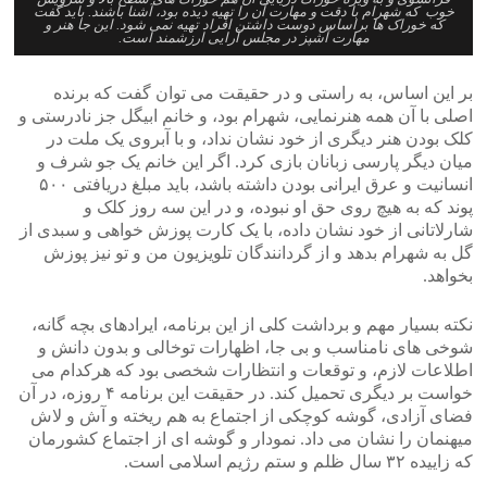
خوب که شهرام با دقت و مهارت آن را تهیه دیده بود، آشنا باشند. باید گفت
که خوراک ها براساس دوست داشتن افراد تهیه نمی شود. این جا هنر و
مهارت آشپز در مجلس آرایی ارزشمند است.
بر این اساس، به راستی و در حقیقت می توان گفت که برنده
اصلی با آن همه هنرنمایی، شهرام بود، و خانم ابیگل جز نادرستی و
کلک بودن هنر دیگری از خود نشان نداد، و با آبروی یک ملت در
میان دیگر پارسی زبانان بازی کرد. اگر این خانم یک جو شرف و
انسانیت و عرق ایرانی بودن داشته باشد، باید مبلغ دریافتی ۵۰۰
پوند که به هیچ روی حق او نبوده، و در این سه روز کلک و
شارلاتانی از خود نشان داده، با یک کارت پوزش خواهی و سبدی از
گل به شهرام بدهد و از گردانندگان تلویزیون من و تو نیز پوزش
بخواهد.
نکته بسیار مهم و برداشت کلی از این برنامه، ایرادهای بچه گانه،
شوخی های نامناسب و بی جا، اظهارات توخالی و بدون دانش و
اطلاعات لازم، و توقعات و انتظارات شخصی بود که هرکدام می
خواست بر دیگری تحمیل کند. در حقیقت این برنامه ۴ روزه، در آن
فضای آزادی، گوشه کوچکی از اجتماع به هم ریخته و آش و لاش
میهنمان را نشان می داد. نمودار و گوشه ای از اجتماع کشورمان
که زاییده ۳۲ سال ظلم و ستم رژیم اسلامی است.