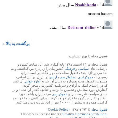
برگشت به بالا
فضول محله را بهتر بشناسید
فضول محله در ۱۳ اسفند ۱۳۸۷ پایه گذاری شد. این سایت کمبود و
نارسایی های
سیاسی
و
فرهنگی
کشورمان را زیر ذره بین گذاشته، و به
نقد می پردازد. هدف فضول محله کمک و راهگشایی است برای
رسیدن به
دموکراسی
،
سکولارسم
و
آزادی
در ایران. بر این اساس،
مسئولین فضول محله همواره به دنبال آوازند، نه
آوازه خوان
. آن کس
که در راستای کمک به آزادی و سربلندی کشورمان سخن گوید،
گفتارش مورد ستایش و تحسین ما بوده، و چنانچه گفتار او اشتباه و بر
مبنای سیاست نادرست برای
دموکراسی
مردم ایران باشد، مورد
انتقاد و اعتراض گروه ما قرار خواهد گرفت. برای آگاهی شما خواننده
گرامی، همه روزه بیشتر از ۱۰،۰۰۰ نفر از این سایت دیدن می کنند.
فضول محله
© ۱۳۹۳-۱۳۸۷ -
Cookie Policy
This work is licensed under a
Creative Commons Attribution-