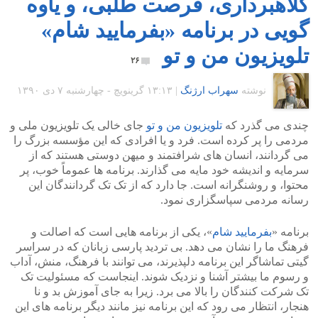
کلاهبرداری، فرصت طلبی، و یاوه
گویی در برنامه «بفرمایید شام»
تلویزیون من و تو
۲۶
نوشته
سهراب ارژنگ
|
۱۳:۱۳ گرينويچ - چهارشنبه ۷ دی ۱۳۹۰
چندی می گذرد که
تلویزیون من و تو
جای خالی یک تلویزیون ملی و
مردمی را پر کرده است. فرد و یا افرادی که این مؤسسه بزرگ را
می گردانند، انسان های شرافتمند و میهن دوستی هستند که از
سرمایه و اندیشه خود مایه می گذارند. برنامه ها عموماً خوب، پر
محتوا، و روشنگرانه است. جا دارد که از تک تک گردانندگان این
رسانه مردمی سپاسگزاری نمود.
برنامه «
بفرمایید شام
»، یکی از برنامه هایی است که اصالت و
فرهنگ ما را نشان می دهد. بی تردید پارسی زبانان که در سراسر
گیتی تماشاگر این برنامه دلپذیرند، می توانند با فرهنگ، منش، آداب
و رسوم ما بیشتر آشنا و نزدیک شوند. اینجاست که مسئولیت تک
تک شرکت کنندگان را بالا می برد. زیرا به جای آموزش بد و نا
هنجار، انتظار می رود که این برنامه نیز مانند دیگر برنامه های این