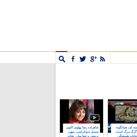
مشترک
جستجو
نه ای، همانگونه
شاهزاده رضا پهلوی اکنون
 گرگ مرگ است،
سمبل دموکراسی، میهن
نایات همیشگی
پرستی و تنها مبارز نجات