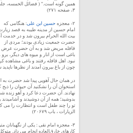
همین گونه است.” ( فضائل الخمسه، جلد
۳، صفحه ۲۷۱)
۲- معجزه
حسین ابن علی
: هنگامى که
امام حسین از مدینه طیبه به قصد زیارت
بیت الله الحرام بیرون شد و در خدمت آ
حضرت جمعیت زیادى بودند؛ مردى از
قافله مریض شد و به آن حضرت عرض کرد: 
باغى است از انار و میوه هاى دیگر، برو
نبود. اهل قافله رفتند و باغى مشاهده 
چون از باغ بیرون آمدند از نظرها ناپدید 
در همان حال آهویى پیدا شد حضرت به او ا
استخوان آن را نشکنید آن حیوان را ذبح 
نهادند. آن حضرت دعا کرد و آهو زنده شد
بدوشید؛ همه از آن دوشیدند و آشامیدند
الزیارات ، باب ۲۰۶۷۹)
۳- معجزه امام نقی : یکی از نگهبانان مت
کارهای خارق‌العاده انجام می داد. متو