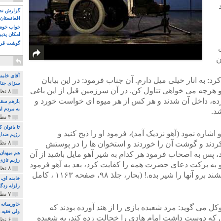
گزارش تصو
افغانستان 
خواب خوش و
امکان پذی
گوشت قرم
ن
آقای خامن
به انار خیلى میل دارم. آن جناب فرمود: در این بیابان
سزای جنای
 و هرچه مى خواهى تناول کن. در آن سرزمین قبل از این باغى
۸ نظر و ۱۸۰ پخش
کرده، داخل آن شدند و هر کس از هر میوه اى خواست خورد و
بازهم سقو
به مردم ای
شد.
۴ نظر و ۹۷ پخش
تا بانوان
شاره نمود (آهو نزدیک آمد)، فرمود او را ذبح کنید و
رژیم ضدای
۸ نظر و ۸۹ پخش
کردند و گوشت آن را خوردند و استخوان ها را در پوستش
، پس به اصحاب فرمود هر کدام به شیر آهو مایل باشید از آن
هم میهنان
رژیم تازی 
 و به برکت دعاى حضرت همه را کفایت کرد، بعد به آهو فرمود
۸ نظر و ۲۱۹ پخش
تو را چند طفل است و انتظارت را مى کشند برو آنها را شیر بده.! (بحار، جلذ ۹۸، صفحه ۱۱۶۳ ، کامل
زلزله زدگا
۷ نظر و ۲۱۰ پخش
خاورمیانه
وکل می گوید: مرد شعبده بازی را از هند آورده بودند که
ولی فقیه د
کل که دوست داشت امام هادی را خجالت زده کند، به شعبده
۶ نظر و ۱۵۷ پخش