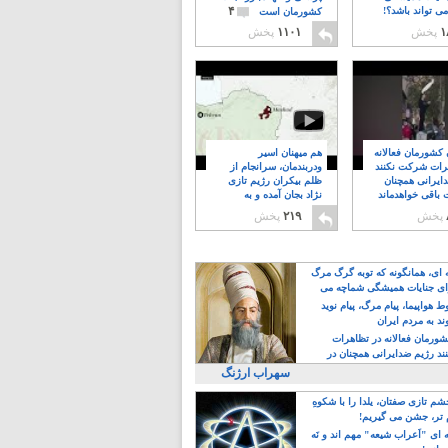
۴
ی تواند باشد؟!
کشورمان است
۱
پخش
۱۱۰۱
پخش
ن کشورمان فعالانه
هم میهنان اسیر
رات شرکت نکنند
ودربندمان، سرانجام از
ایرانی همچنان
ظلم بیکران رژیم تازی
 باقی خواهدماند
نژاد بجان آمده و به
۸
خبابانها ریختند
پخش
۲۱۹
پخش
ه ای، همانگونه که توبه گرگ مرگ
ی جنایات همیشگی شماچه می
!
 هواپیما، پیام مرگ، پیام نوید
د به مردم ایران
کشورمان فعالانه در تظاهرات
د رژیم ضدایرانی همچنان در
 خواهدماند
سهراب ارژنگ
م تازی صفتان، یلدا را با شکوهِ
 تر، جشن می گیریم!
 ای "اَعراب شیعه" مهم اند و نَه