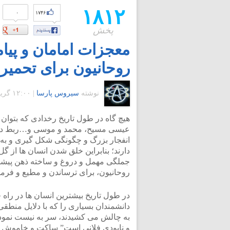
۱۸۱۲
۰
۱۷۴۶
پخش
معجزات امامان و پی
روحانیون برای تحمیر
نوشته
سیروس پارسا
|
۱۲:۰۰ گرينويچ - چهارشنبه ۵ بهمن ۱۳۹۰
هیچ گاه در طول تاریخ رخدادی که بتوان 
عیسی مسیح، محمد و موسی و…ربط داد، 
انفجار بزرگ و چگونگی شکل گیری و به 
دارند؛ بنابراین خلق شدن انسان ها از 
جملگی مهمل و دروغ و ساخته ذهن پیشوای
روحانیون، برای ترساندن و مطیع و فرم
در طول تاریخ بیشترین انسان ها در راه 
دانشمندان بسیاری را که با دلایل منطقی
به چالش می کشیدند، سر به نیست نمودند 
و نابودی فلانی است” ساکت و خاموش و ت