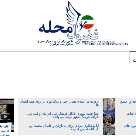
تلاش برای آزادی، دموکراسی و
THE PURSUIT OF FREEDOM,
سکولاریسم در ایران
DEMOCRACY & SECULARISM IN IRAN
ت
 خدایِ عشق
دعوت در اسلام یعنی؛ اجبار و دیکتاتوری بر روی همه انسان
ها
 حیات
چهارشنبه سوری یادگار فرهنگ غنی ایرانیان و قمه زنی،
خرافه فرهنگ ستیز شیعه می باشد
بره های
آیا بدهکاری مردم ایران به تازیان و خاندان محمد ابن
آقای خام
عبدالله تمامی ندارد؟
که توبه
سزای ج