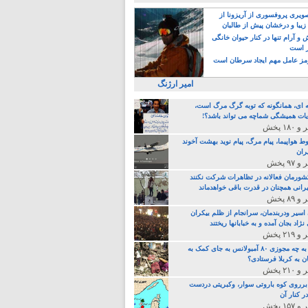
یری پروفسوری از آریزونا از
زیبا و درخشان پیش از طالبان
 آرام تنها در کنار حیوان خانگی
ر است
ز عامل مهم ایجاد سرطان است
امیر ارژنگ
ه ای، همانگونه که توبه گرگ مرگ است،
ات همیشگی شماچه می تواند باشد؟!
ط هواپیما، پیام مرگ، پیام نوید بهشت آخوند
ران
 کشورمان فعالانه در تظاهرات شرکت نکنند
رانی همچنان در قدرت باقی خواهدماند
 اسیر ودربندمان، سرانجام از ظلم بیکران
نژاد بجان آمده و به خبابانها ریختند
خامنه ای، به چه مجوزی ۸۰ آمبولانس به جای کمک به
ن به کربلا فرستادی؟
 برروی کوه باروتی سوار، وکبریتی دردست
ر کنار آن