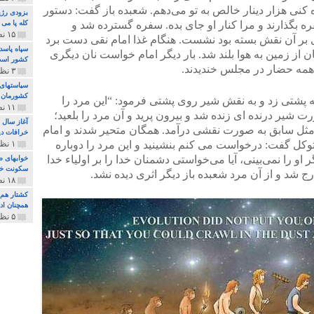
کنی هزار دینار خالص به تو می‌دهم. شعبده باز گفت: دستور
بزودی رژی
ره بگذارند و مرا کنار او جای بده. سفره گسترده شد و
کله پا می
۱۵ نظر و ۳۲۷ پخش
 بر آن نقش بسته بود نشست. هنگام غذا امام نقی دست برد
سپاه پاسد
ن از زمین به هوا بلند شد. بار دیگر امام خواست نان دیگری
کشور اس
 همه حضار در مجلس خندیدند.
۳ نظر و ۱۶۲ پخش
سیاستهای 
کشورمان 
 پشتی زد و به نقش شیر روی پشتی فرمود: “این مرد را
۱۱ نظر و ۳۱۵ پخش
شیر درنده ای زنده شد و بیرون پرید و آن مرد را بلعید؛
آغاز سال 
مثل سابق به صورت نقشی درآمد. همگان متحیر شدند و امام
خرافات دی
کل گفت: درخواست می کنم بنشینید و این مرد را دوباره
۱ نظر و ۷۴ پخش
 او را نمی‌بینی، آیا می‌خواستی دشمنان خدا را بر اولیاء خدا
خوابهای ط
سکونت خو
شد و از آن مرد شعبده باز دیگر اثری دیده نشد.
۱۸ نظر و ۸۹۷ پخش
کشتار هم م
همچنان ادا
۵ نظر و ۲۵۹ پخش