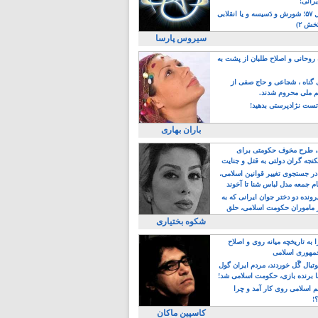
یرانی!
رویداد سال ۵۷؛ شورش و دَسیسه و یا انقلابی
خش ۲)
سیروس پارسا
روحانی و اصلاح طلبان از پشت به
ی گناه ، شجاعی و حاج صفی از
یم ملی محروم شدند.
ست نژادپرستی بدهید!
باران بهاری
طرح مخوف حکومتی برای
جه گران دولتی به قتل و جنایت
در جستجوی تغییر قوانین اسلامی،
ام جمعه مدل لباس شنا تا آخوند
مجنسگرا!
رونده دو دختر جوان ایرانی که به
 ماموران حکومت اسلامی، حلق
شکوه بختیاری
 به تاریخچه میانه روی و اصلاح
مهوری اسلامی
وتبال گًل خوردند، مردم ایران گول
ا برنده بازی، حکومت اسلامی شد!
م اسلامی روی کار آمد و چرا
؟!
کاسپین ماکان