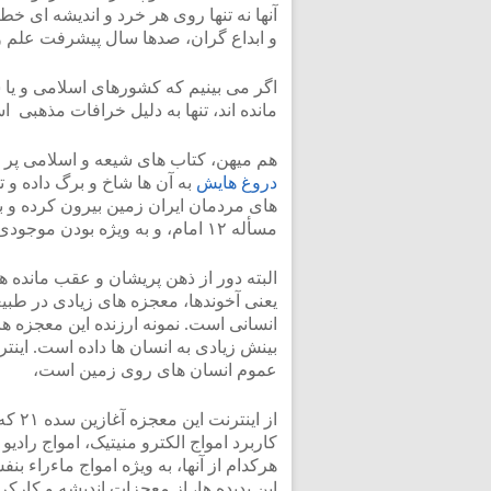
آنها نه تنها روی هر خرد و اندیشه ای خط 
و ابداع گران، صدها سال پیشرفت علم و 
اگر می بینیم که کشورهای اسلامی و یا
مانده اند، تنها به دلیل خرافات مذهبی 
هم میهن، کتاب های شیعه و اسلامی پر ا
دروغ هایش
به آن ها شاخ و برگ داده و 
های مردمان ایران زمین بیرون کرده و ب
مسأله ۱۲ امام، و به ویژه بودن موجودی به نام امام زمان در ته چاه است.
البته دور از ذهن پریشان و عقب مانده ه
یعنی آخوندها، معجزه های زیادی در طبی
انسانی است. نمونه ارزنده این معجزه ها
بینش زیادی به انسان ها داده است. این
عموم انسان های روی زمین است،
از ا
کاربرد امواج الکترو منیتیک، امواج رادیو 
هرکدام از آنها، به ویژه امواج ماءراء ب
این پدیده ها، از معجزات اندیشه و کارک