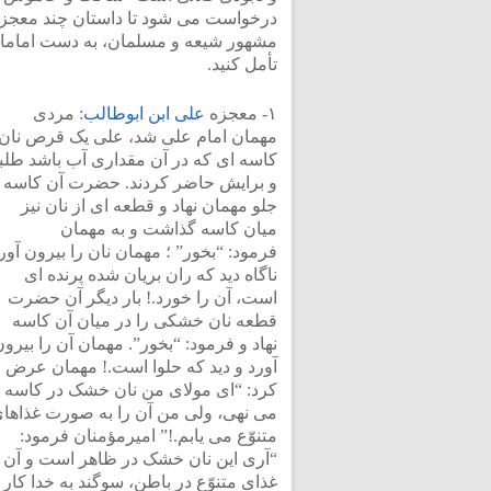
درخواست می شود تا داستان چند معجزه را
مشهور شیعه و مسلمان، به دست امامان 
تأمل کنید.
۱- معجزه
علی ابن ابوطالب
: مردی
مهمان امام علی شد، علی یک قرص نان 
کاسه ای که در آن مقداری آب باشد طلبی
و برایش حاضر کردند. حضرت آن کاسه ر
جلو مهمان نهاد و قطعه ای از نان نیز
میان کاسه گذاشت و به مهمان
فرمود: “بخور” ؛ مهمان نان را بیرون آور
ناگاه دید که ران بریان شده پرنده ای
است، آن را خورد.! بار دیگر آن حضرت
قطعه نان خشکی را در میان آن کاسه
نهاد و فرمود: “بخور”. مهمان آن را بیرو
آورد و دید که حلوا است.! مهمان عرض
کرد: “ای مولای من نان خشک در کاسه
می نهی، ولی من آن را به صورت غذاها
متنوّع می یابم.!” امیرمؤمنان فرمود:
“آری این نان خشک در ظاهر است و آن
غذای متنوّع در باطن، سوگند به خدا کار 