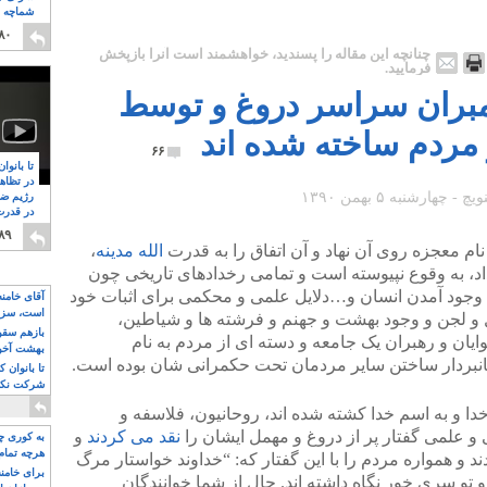
شماچه م
۸
۸۰
چنانچه این مقاله را پسندید، خواهشمند است آنرا بازپخش
فرمایید.
امبران سراسر دروغ و توسط
 مردم ساخته شده اند
۶۶
تا بانوا
در تظاه
رژیم ضد
در قدرت
۸
۸۹
نام معجزه روی آن نهاد و آن اتفاق را به قدرت
الله مدینه
،
به وقوع نپیوسته است و تمامی رخدادهای تاریخی چون
وجود آمدن انسان و…دلایل علمی و محکمی برای اثبات خود
آقای خامن
است، سزا
گل و لجن و وجود بهشت و جهنم و فرشته ها و شیاطین،
تواند باشد؟
بازهم سقوط
ان و رهبران یک جامعه و دسته ای از مردم به نام
بهشت آخون
انبردار ساختن سایر مردمان تحت حکمرانی شان بوده است.
تا بانوان 
شرکت نکنن
قدرت باقی
خدا و به اسم خدا کشته شده اند، روحانیون، فلاسفه و
 و علمی گفتار پر از دروغ و مهمل ایشان را
نقد می کردند
و
به کوری چش
هرچه تمام
و همواره مردم را با این گفتار که: “خداوند خواستار مرگ
برای خامنه
و سری خور نگاه داشته اند. حال از شما خوانندگان