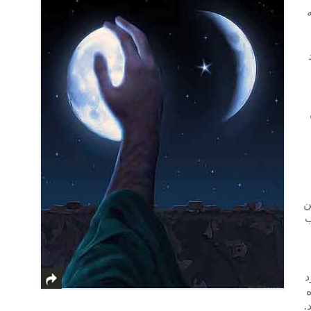
ن
ب
د
ه
.