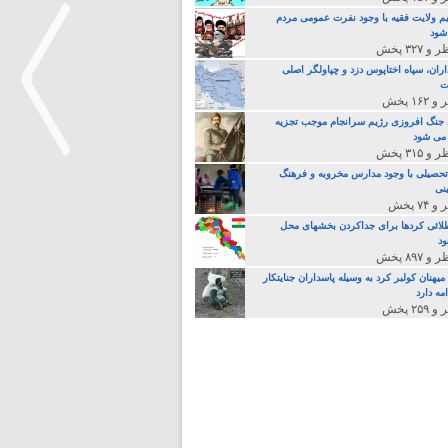
م ولایت فقیه با وجود نفرت عمومی مردم
 شود
اران، سپاه اختاپوس دزد و چپاولگر اصلی
ت
جنگ افروزی رژیم سرانجام موجب تجزیه
می شود
تحصیلی با وجود مدارس مخروبه و فرهنگ
نی
>
لائی کردها برای جداکردن بخشهای محل
د
یهنان کولبر کرد به وسیله پاسداران جنایتکار
مه دارد