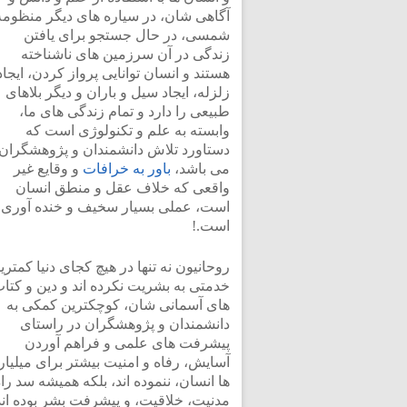
آگاهی شان، در سیاره های دیگر منظومه
شمسی، در حال جستجو برای یافتن
زندگی در آن سرزمین های ناشناخته
هستند و انسان توانایی پرواز کردن، ایجاد
زلزله، ایجاد سیل و باران و دیگر بلاهای
طبیعی را دارد و تمام زندگی های ما،
وابسته به علم و تکنولوژی است که
دستاورد تلاش دانشمندان و پژوهشگران
می باشد،
باور به خرافات
و وقایع غیر
واقعی که خلاف عقل و منطق انسان
است، عملی بسیار سخیف و خنده آوری
است.!
روحانیون نه تنها در هیچ کجای دنیا کمتری
خدمتی به بشریت نکرده اند و دین و کتا
های آسمانی شان، کوچکترین کمکی به
دانشمندان و پژوهشگران در راستای
پیشرفت های علمی و فراهم آوردن
آسایش، رفاه و امنیت بیشتر برای میلیار
ها انسان، ننموده اند، بلکه همیشه سد را
مدنیت، خلاقیت، و پیشرفت بشر بوده اند