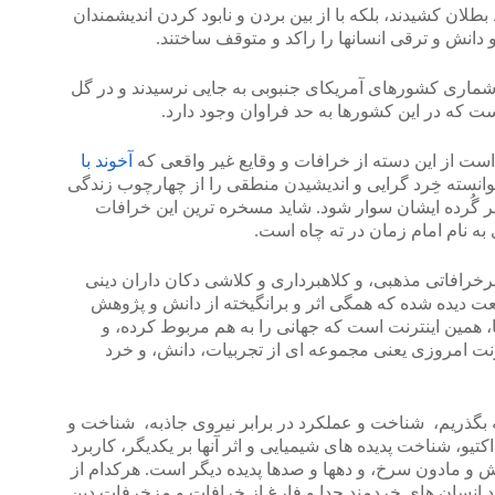
بطلان کشیدند، بلکه با از بین بردن و نابود کردن اندیشمندان
دانش و ترقی انسانها را راکد و متوقف ساختند.
 شماری کشورهای آمریکای جنبوبی به جایی نرسیدند و در گل
است که در این کشورها به حد فراوان وجود دارد.
ست از این دسته از خرافات و وقایع غیر واقعی که
آخوند با
توانسته خِرد گرایی و اندیشیدن منطقی را از چهارچوب زندگی
ر گُرده ایشان سوار شود. شاید مسخره ترین این خرافات
رخرافاتی مذهبی، و کلاهبرداری و کلاشی دکان داران دینی
عت دیده شده که همگی اثر و برانگیخته از دانش و پژوهش
، همین اینترنت است که جهانی را به هم مربوط کرده، و
ترنت امروزی یعنی مجموعه ای از تجربیات، دانش، و خرد
ینترنت این معجزه آغازین سده ۲۱ که بگذریم، شناخت و عملکرد در برابر نیروی جاذبه، شناخت و
اکتیو، شناخت پدیده های شیمیایی و اثر آنها بر یکدیگر، کاربرد
نفش و مادون سرخ، و دهها و صدها پدیده دیگر است. هرکدام از
رد انسان های خردمند جدا و فارغ از خرافات و مزخرفات دین