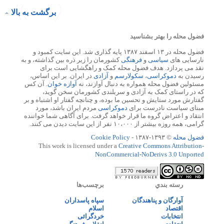
برگشت به بالا
فضول محله را بهتر بشناسید
فضول محله در ۱۳ اسفند ۱۳۸۷ پایه گذاری شد. این سایت کمبود و
نارسایی های
سیاسی
و
فرهنگی
کشورمان را زیر ذره بین گذاشته، و به
نقد می پردازد. هدف فضول محله کمک و راهگشایی است برای
رسیدن به
دموکراسی
،
سکولارسم
و
آزادی
در ایران. بر این اساس،
مسئولین فضول محله همواره به دنبال آوازند، نه
آوازه خوان
. آن کس
که در راستای کمک به آزادی و سربلندی کشورمان سخن گوید،
گفتارش مورد ستایش و تحسین ما بوده، و چنانچه گفتار او اشتباه و بر
مبنای سیاست نادرست برای
دموکراسی
مردم ایران باشد، مورد
انتقاد و اعتراض گروه ما قرار خواهد گرفت. برای آگاهی شما خواننده
گرامی، همه روزه بیشتر از ۱۰،۰۰۰ نفر از این سایت دیدن می کنند.
فضول محله
© ۱۳۹۳-۱۳۸۷ -
Cookie Policy
This work is licensed under a
Creative Commons Attribution-
NonCommercial-NoDerivs 3.0 Unported
رسته بندي
برچسب‌ها
آوارگان و پناهندگان
سپاه پاسداران
اقتصاد
اسلام
انتخابات
خردگرائی