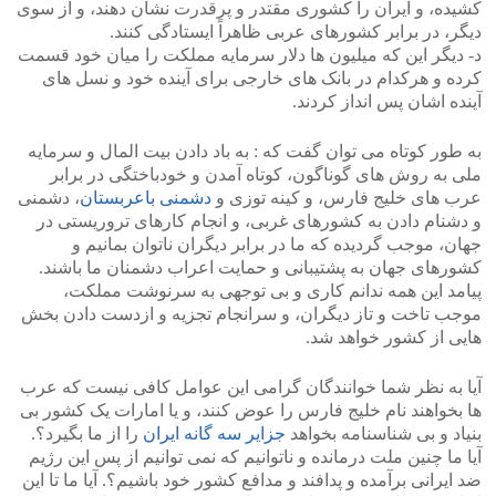
کشیده، و ایران را کشوری مقتدر و پرقدرت نشان دهند، و از سوی
دیگر، در برابر کشورهای عربی ظاهراً ایستادگی کنند.
د- دیگر این که میلیون ها دلار سرمایه مملکت را میان خود قسمت
کرده و هرکدام در بانک های خارجی برای آینده خود و نسل های
آینده اشان پس انداز کردند.
به طور کوتاه می توان گفت که : به باد دادن بیت المال و سرمایه
ملی به روش های گوناگون، کوتاه آمدن و خودباختگی در برابر
عرب های خلیج فارس، و کینه توزی و
دشمنی باعربستان
، دشمنی
و دشنام دادن به کشورهای غربی، و انجام کارهای تروریستی در
جهان، موجب گردیده که ما در برابر دیگران ناتوان بمانیم و
کشورهای جهان به پشتیبانی و حمایت اعراب دشمنان ما باشند.
پیامد این همه ندانم کاری و بی توجهی به سرنوشت مملکت،
موجب تاخت و تاز دیگران، و سرانجام تجزیه و ازدست دادن بخش
هایی از کشور خواهد شد.
آیا به نظر شما خوانندگان گرامی این عوامل کافی نیست که عرب
ها بخواهند نام خلیج فارس را عوض کنند، و یا امارات یک کشور بی
بنیاد و بی شناسنامه بخواهد
جزایر سه گانه ایران
را از ما بگیرد؟.
آیا ما چنین ملت درمانده و ناتوانیم که نمی توانیم از پس این رژیم
ضد ایرانی برآمده و پدافند و مدافع کشور خود باشیم؟. آیا ما تا این