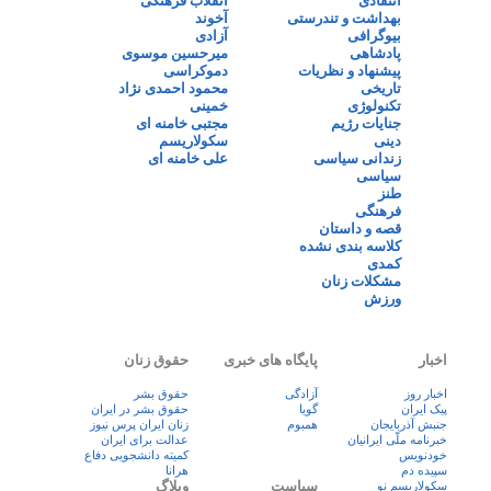
انتقادی
انقلاب فرهنگی
بهداشت و تندرستی
آخوند
بیوگرافی
آزادی
پادشاهی
میرحسین موسوی
پیشنهاد و نظریات
دموکراسی
تاریخی
محمود احمدی نژاد
تکنولوژی
خمینی
جنایات رژیم
مجتبی خامنه ای
دینی
سکولاریسم
زندانی سیاسی
علی خامنه ای
سیاسی
طنز
فرهنگی
قصه و داستان
کلاسه بندی نشده
کمدی
مشکلات زنان
ورزش
اخبار
پایگاه های خبری
حقوق زنان
اخبار روز
آزادگی
حقوق بشر
پيک ايران
گویا
حقوق بشر در ایران
جنبش آذربایجان
همبوم
زنان ايران پرس نيوز
خبرنامه ملّی ایرانیان
عدالت برای ایران
خودنویس
کمیته دانشجویی دفاع
سپیده دم
هرانا
سیاست
وبلاگ
سکولاریسم نو