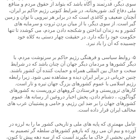
سوی دیگر، قدرتمند و آگاه باشد که بتواند از حقوق مردم و منافع
ملی دفاع کند. شوربختانه، در شرایط کنونی رژیم حاکم بر ایران،
آنچنان ضعیف و کاغذی است که در برابر هر نیرویی نا توان و زمین
گیر است. از سوی دیگر، با از میان بردن ثروت و سرمایه های
کشور و به زندان انداختن و شکنجه دادن مردم، می کوشدد تا تنها
حکومت خود را نگه دارد. در حقیقت چهار دستی به کلاه خود
چسبیده که آن را باد نبرد.
۵- روابط سیاسی و فرهنگی رژیم حاکم بر سرنوشت مردم، با
دیگر کشورها و مردمان دیگر جهان آن چنان باشد که در شرایط
سخت و جدال بین المللی همراه و حمایت کننده آن کشور باشند.
چنین جریانی در برابر ایران دیده و مشاهده نمی شود. زیرا رابطه
رژیم اسلامی با عموم کشورهای بزرگ جهان تیره و تار است.
کارهای تروریستی و فرستادن گروههای تروریست به کشورهای
گوناگون، ، دشنام دادن، پخش اخبار دروغین از رسانه ها، عموم
کشورهای جهان را بر ضد این رژیم، و حامی و پشتیبان عرب های
مخالف ایران قرار داده است.
عامل مهمتری که پایه های ملی و تاریخی کشور ما را به لرزه در
آورده و بیم آن می رود که بازهم کشورهای سلطه گر تصمیم به
جدایی بخشی از خاک ما بگیرند آنست که از سه دهه پیش تا کنون،