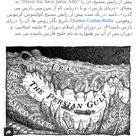
پیش از زایش مسیح، آن را “Draya; tya; haca; parsa: Aitiy” به
معنای « دریای پارس»، و یا «دریایی که از سرزمین پارس می
گذرد»، نامید. در یک سده پیش از زایش مسیح،کواینتوس کرتیوس
روفوس،
Quintus Curtius Rufus
، تاریخ نگار رومن ها, آن را دریای
پارس نامید(۳).
در دوران آغاز اسلام، دوران ۴ خلیفه اسلامی، و
دوران پس از آن نیز همواره به نام خلیج فارس نامیده می شد.