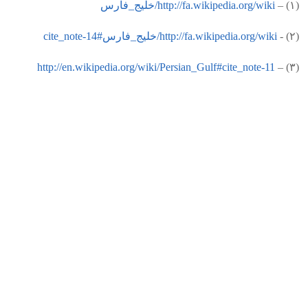
‫(۱‬‫) –
http://fa.wikipedia.org/wiki/خلیج_فارس
‫(۲‬) -‬
http://en.wikipedia.org/wiki/Persian_Gulf#cite_note-11
(۳) –