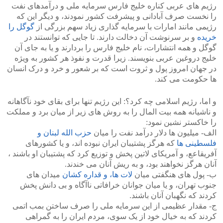
رژیم های عربی کناره خلیج فارس سرمایه ملی و درآمدهای نفت
را نخست صرف آبادانی و پیشرفت کشور نمودند، و دیگر این که
رژیمی مانند امارات با سرمایه گذاری زیاد سهم بزرگی از
گوگل را
خریده
و بر سرنوشت آن دخالت دارند. تا جایی که توانستند در
گوگل و همه انتشارات، نام خلیج فارس را بردارند و یا به جای آن
خلیج دروغین عربی بنویسند. زیرا قدرت و نفوذ هر کشور به ویژه
در جهان امروز پول و ثروت است که بر شعور و خرد و درک انسان
ها حکومت می کند.
و اما، رژیم اسلامی چه کرد؟: این رژیم تنها برای بقای خود نآگاهانه
و ناشیانه همه بیت المال را به روش های زیر از میان برد و مملکت
را خاکستر نشین نمود:
الف- میلیون ها دلار درآمد نفت را میان
حزب الله لبنان و
فلسطینی ها
که هرگز پشتیبان ایران نبوده اند، و یا کشورهای
آفریقاعع، و آمریکای لاتین پخش و توزیع کرد که پشتیبان او باشند ،
آنان هرگز نخواهند بود، و به ریش آنان می خندند.
ب- پول های هنگفتی میان
لات ها، و قداره کشان
میدان های
جنوب تهران، و یا میان جوانان خرافاتی ناآگاه و بی دانش پخش
کردند که نگهبان آنان باشند.
ج- مقدار عظیمی از این سرمایه ملی را صرف ساختن بمب اتمی
کردند که به خیال خود از یک سوی، مردم ایران را به گمراهی