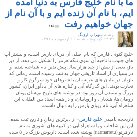
ما با نام خلیج فارس به دنیا آمده
ایم، با نام آن زنده ایم و با آن نام از
جهان خواهیم رفت
۱۱۵
نوشته
سهراب ارژنگ
|
۱۴:۴۲ گرينويچ - شنبه ۱۶ اردیبهشت ۱۳۹۱
خلیج کنونی فارس که نام اصلی آن دریای پارس است، و بیشتر آب
های جنوب تا ناحیه آن سوی تنگه هرمز را تشکیل می دهد، از دیر
باز، یعنی از بیش از چند هزار سال پیش بدین نام شناخته شده، و
در بسیاری از اسناد تاریخی جهان به ثبت رسیده است. زمانی که
تازیان در بیابان های عربستان با شترهای خود سرگرم کار و
تجارت بودند، این گذرگاه آبی و کناره های آن یادآور ایران، کشور
بزرگ و متمدن آن روز بود. در نوشته های تاریخ نویسان یونان،
رومان ها، هندیان، و اروپاییان، و در همه اسناد بین المللی، این
شاهراه آبی، نام زیبای پارس را به دنبال داشت.
تاریخچه نامیدن
خلیج فارس
– از دیرترین زمان و تاریخ ثبت شده،
این این شاخاب و یا شاهراه آبی در کتیبه های آشوری به نام
نارمَرتو (narmarratu) نوشته شده است. داریوش بزرگ در ۵ سده