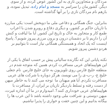
مردگان و متجاوزین تازی به این کشور عوض کرده، و از سوی
دیگر، کشورمان را سراسر به
مسجد و امام زاده
، تبدیل نموده، و
بازهم نام مردگان تازی را بر آنها گذاشته است.
بنابراین، جنگ همگانی و دفاعی ملی ما دوبخش است: یکی مبارزه
با تازیان حاکم بر کشور، و دیگری دفاع و روبرو شدن با اعراب
طمع کار و متجاوز به خاک و تاریخ این کشور. آیا ما لیاقت و کنش
آن را داریم تا بر دشمنان درون و برون مرزی پیروز شویم؟. پاسخ
اینست که یک اتحاد و همبستگی همگانی نیاز است تا بتوانیم بر
هردو دشمن پیروز شویم.
نکته پایانی این که نگارنده سالیانی پیش بر حسب اتفاق با یکی از
این هواپیماهای عربی مسافرت کردم. همین که متوجه شدم در
منطقه خلیج فارس روی تلویزیون به جای خلیج فارس نام جعلی
خلیج ع- ر-ب-ی را می نویسد، هرگز دوباره با شرکت های عربی
مسافرت نکردم. آیا هم میهنان ما توجه می کنند تا به خاطر میهن
از دست رفته و تسلط باردیگر تازیان بر ایران، از مسافرت با
هواپیماهای عربی خودداری کنند؟. امیدوارم در ما آن اندازه غیرت،
میهن دوستی و شرافت ملی وجود داشته باشد تا این عرب ها را
بیگانه بدانیم و این چنین خفت و خواری را پذیرا نباشیم.