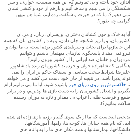
اندازه خود باخته و بی تفاوتیم که این همه مصیبت، خواری، و سر
شکستگی را می بینیم و شاهد آنیم و بازهم از خود واکنشی نشان
نمی دهیم؟. ما که در حیرت و شگفت زده ایم، شما هم میهن
گرامی چه طور؟.
آیا به خاک و خون کشاندن دختران، و پسران، زنان، و مردان
کشورمان، و یا زیر شکنجه جان دادن، و به دار کشیدن آنان که همه
این جانبازیها برای نجات و سربلندی کشور بوده است، به ما توان و
نیرو نمی دهد تا پاسخگوی نیازهای میهنمان باشیم و بتوانیم
مزدوران و خائنان ضد ایرانی را از کشور بیرون رانیم؟.
هنگامی که شاهزاده جوان و خردمند کشورمان زنده یاد شاهپور
علیرضا شرایط سخت سیاسی و اسفناک حاکم بر ایران را نمی
تواند پذیرا باشد، در نتیجه از جان خود دست می کشد و می خواهد
تا
خاکسترش بر روی دریای خزر
پاشیده شود، آیا ما می توانیم آرام
بگیریم و اشغال کشورمان را به دست تازی ها بپذیریم، و در برابر
طمع و فرصت طلبی اعراب بی مقدار و تازه به دوران رسیده
ساکت بمانیم؟!.
بدبختی اینجاست که ما از یک سوی گفتار رژیم تازی زاده ای شده
ایم، که نام همه خیابان ها، کوچه ها، راهها، آموزشگاهها،
دانشگاهها، بیمارستانها و همه مکان های ما را به با نام های