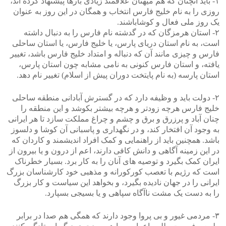
۱- باید آنچنان که هم میهنان علاقمند زیادی بارها پیشنهاد کرده اند،
روزی را به نام خلیج فارس انتخاب و همگان در این روز به عنوان
یک روز ملی فعال و کوشاباشند.
۲- استان هرمزگان که در گدشته نام فارس را به دنبال داشته
است، به نام استان دریای پارس، یا خلیج فارس، یا استان ساحلی
فارس و چیزی مانند آن که دنباله و امتداد خلیج فارس باشد، تغییر
یافته، و استان فارس کنونی به نامی مشابه چون استان پارس،
استان پارسه (به نام پایتخت دوران پیش از اسلام) تغییر نام دهد.
۲- دولت باید و وظیفه دارد که در گسترش آبادانی منطقه ساحلی
خلیج فارس هرچه زودتر و هرچه بیشتر بکوشد و این منطقه را
چنان آباد و پرزرق و برق و چشم و چراغ مملکت سازد تا هر ایرانی
به وجود آن افتخار کند، و در نگهداری و پاسبانی آن کوشا و دلسوز
باشد. همچنین باید از راهنمایی و کمک افراد اندیشمند و کاردان که
در این زمینه آگاهی و دانش کافی دارند، اعم از درون و یا بیرون از
ایران کمک بگیرد و توصیه های آنان را به کار برد. بسیار خطرناک
است که رژیم با تعصب کورکورانه و مذهبی خود کارشناسان بزرگ
ایرانی را در جهان نادیده بگیرد، و بخواهد این سیاست و کار بزرگ
را به دست یک مشت ناآگاه سپاهی و یا بسیجی بسپارد.
۳- مردمی غیور و بی پروا وجود دارند که همگی هم صدا در برابر