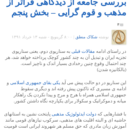
بررسی جامعه از دیدگاهی فراتر از
مذهب و قوم گرایی – بخش پنجم
۳
نوشته
شکاک منطق
|
۸:۰۰ گرينويچ - شنبه ۱۳ خرداد ۱۳۹۱
در راستای ادامه
مقالات قبلی
به سناریوی دوم، یعنی سناریوی
تجزیه ایران و تبدیل آن به چند کشور کوچک پرداخته خواهد شد، هر
چند احتمال وقوع چنین رخدادی بسیار اندک و ناچیز است.
(بالکانیزه شدن)
این سناریو در دو حالت پیش می آید
یکی بقای جمهوری اسلامی
و
ادامه ی مسیری که تاکنون پیش رفته اند و دیگری سقوط
جمهوری اسلامی همراه با هرج و مرج و پیدا نکردن یک راهکار
میانه و دموکراتیک و سکولار برای یکپارچه نگاه داشتن کشور.
با فشارهایی که
دولت ایدئولوژیک مذهبی
پایتخت نشین به استانهای
حاشیه ای و البته اقلیت های مذهبی، سرکوب نیازهای قومی مانند
آموزش زبان مادری که حق مسلم هر شهروند ایرانی است قومیت