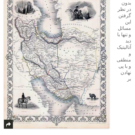
بدون
در نظر
گرفتن
این
مسائل
و تنها با
دید
آنالیتیک
و
منطقی
و با پی
نهادن
بر