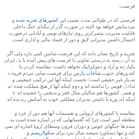
فرصت:
فرصتی که در طولانی مدت نصیب این
کشورهای تجزیه شده
و
مردمانش خواهد بود البته در صورت گذر از تنگنای جنگ داخلی
قابلیت مدیریت متمرکزتر روی نیازهای بومی و آبادانی درصورت
احتمال داشتن مدیرانی لایق و دور از فساد مالی و اداری است.
تجربه و تاریخ نشان داده که این فرصت شانس کمی دارد ولی اگر
به آن برسند به درستی تفاوتی با فرصت های پیش آمده با یک ایران
یکپارچه و آزاد و دموکراتیک نخواهد داشت. مقایسه کردن با
کشورهای جنوب
شاخاب پارس
برای فرصت نمایی مردم فریبانه
بسیار غیر حقیقی است؛ نخست اینکه آنها این ترکیب جمعیتی و
تداخل قومی را نداشته اند و دوم اینکه آنها از هیچ مملکت شده اند
و همین کشورها هم سالیان سال فقر و بدبختی را چشیده اند تا
اینکه امروزه با داشتن مدیران مملکتی خوب به آسایش رسیده اند.
مقایسه با کشورهای اروپایی و تقسیمات آنها هم دور از خرد و
>
<
مغلطه آمیز است چرا که گفتمانهایی که در اینباره شده است به
سده ها جنگهای خونین و دوران قرون وسطای اروپا اشاره ای نمی
کند و تنها دستاورد سیصد سال نبرد برای
سکولاریسم
و