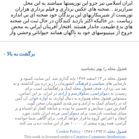
برگشت به بالا
فضول محله را بهتر بشناسید
فضول محله در ۱۳ اسفند ۱۳۸۷ پایه گذاری شد. این سایت کمبود و
نارسایی های
سیاسی
و
فرهنگی
کشورمان را زیر ذره بین گذاشته، و به
نقد می پردازد. هدف فضول محله کمک و راهگشایی است برای
رسیدن به
دموکراسی
،
سکولارسم
و
آزادی
در ایران. بر این اساس،
مسئولین فضول محله همواره به دنبال آوازند، نه
آوازه خوان
. آن کس
که در راستای کمک به آزادی و سربلندی کشورمان سخن گوید،
گفتارش مورد ستایش و تحسین ما بوده، و چنانچه گفتار او اشتباه و بر
مبنای سیاست نادرست برای
دموکراسی
مردم ایران باشد، مورد
انتقاد و اعتراض گروه ما قرار خواهد گرفت. برای آگاهی شما خواننده
گرامی، همه روزه بیشتر از ۱۰،۰۰۰ نفر از این سایت دیدن می کنند.
فضول محله
© ۱۳۹۳-۱۳۸۷ -
Cookie Policy
This work is licensed under a
Creative Commons Attribution-