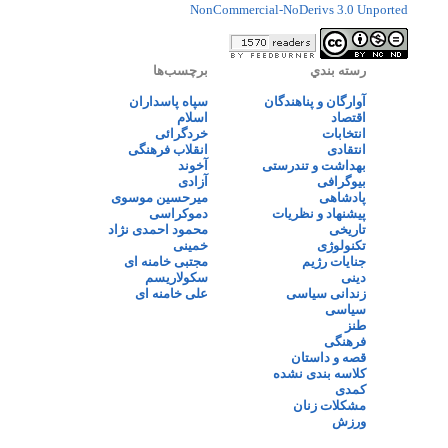
NonCommercial-NoDerivs 3.0 Unported
رسته بندي
برچسب‌ها
آوارگان و پناهندگان
سپاه پاسداران
اقتصاد
اسلام
انتخابات
خردگرائی
انتقادی
انقلاب فرهنگی
بهداشت و تندرستی
آخوند
بیوگرافی
آزادی
پادشاهی
میرحسین موسوی
پیشنهاد و نظریات
دموکراسی
تاریخی
محمود احمدی نژاد
تکنولوژی
خمینی
جنایات رژیم
مجتبی خامنه ای
دینی
سکولاریسم
زندانی سیاسی
علی خامنه ای
سیاسی
طنز
فرهنگی
قصه و داستان
کلاسه بندی نشده
کمدی
مشکلات زنان
ورزش