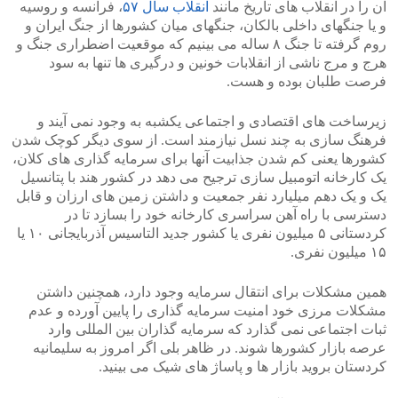
آن را در انقلاب های تاریخ مانند
انقلاب سال ۵۷
، فرانسه و روسیه
و یا جنگهای داخلی بالکان، جنگهای میان کشورها از جنگ ایران و
روم گرفته تا جنگ ۸ ساله می بینیم که موقعیت اضطراری جنگ و
هرج و مرج ناشی از انقلابات خونین و درگیری ها تنها به سود
فرصت طلبان بوده و هست.
زیرساخت های اقتصادی و اجتماعی یکشبه به وجود نمی آیند و
فرهنگ سازی به چند نسل نیازمند است. از سوی دیگر کوچک شدن
کشورها یعنی کم شدن جذابیت آنها برای سرمایه گذاری های کلان،
یک کارخانه اتومبیل سازی ترجیح می دهد در کشور هند با پتانسیل
یک و یک دهم میلیارد نفر جمعیت و داشتن زمین های ارزان و قابل
دسترسی با راه آهن سراسری کارخانه خود را بسازد تا در
کردستانی ۵ میلیون نفری یا کشور جدید التاسیس آذربایجانی ۱۰ یا
۱۵ میلیون نفری.
همین مشکلات برای انتقال سرمایه وجود دارد، همچنین داشتن
مشکلات مرزی خود امنیت سرمایه گذاری را پایین آورده و عدم
ثبات اجتماعی نمی گذارد که سرمایه گذاران بین المللی وارد
عرصه بازار کشورها شوند. در ظاهر بلی اگر امروز به سلیمانیه
کردستان بروید بازار ها و پاساژ های شیک می بینید.