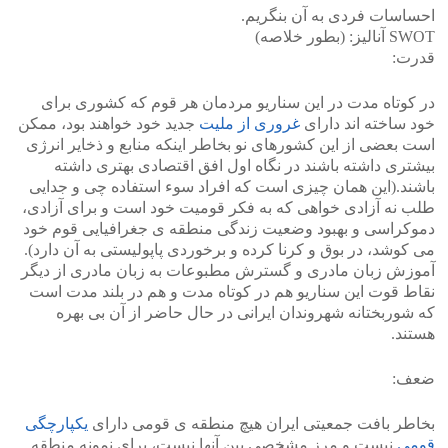
احساسات فردی به آن بنگریم.
SWOT آنالیز: (بطور خلاصه)
قدرت:
در کوتاه مدت در این سناریو مردمان هر قوم که کشوری برای
خود ساخته اند دارای
غروری از ملیت
جدید خود خواهند بود، ممکن
است بعضی از این کشورهای نو بخاطر اینکه منابع و ذخایر انرژی
بیشتری داشته باشند در نگاه اول افق اقتصادی بهتری داشته
باشند.(این همان چیزی است که افراد سوء استفاده چی و جدایی
طلب نه آزادی خواهی که به فکر قومیت خود است و برای آزادی،
دموکراسی و بهبود وضعیت زندگی منطقه ی جغرافیایی قوم خود
می کوشد، در بوق و کرنا کرده و برخوردی پاپولیستی به آن دارد).
آموزش زبان مادری و گسترش مطبوعات به زبان مادری از دیگر
نقاط قوت این سناریو هم در کوتاه مدت و هم در بلند مدت است
که شوربختانه شهروندان ایرانی در حال حاضر از آن بی بهره
هستند.
ضعف:
بخاطر بافت جمعیتی ایران هیچ منطقه ی قومی دارای
یکپارچگی
قومی
نیست و مرز مشخصی بین آنها نیست، برای نمونه منطقه