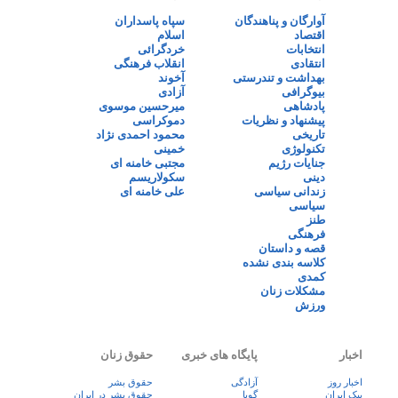
آوارگان و پناهندگان
سپاه پاسداران
اقتصاد
اسلام
انتخابات
خردگرائی
انتقادی
انقلاب فرهنگی
بهداشت و تندرستی
آخوند
بیوگرافی
آزادی
پادشاهی
میرحسین موسوی
پیشنهاد و نظریات
دموکراسی
تاریخی
محمود احمدی نژاد
تکنولوژی
خمینی
جنایات رژیم
مجتبی خامنه ای
دینی
سکولاریسم
زندانی سیاسی
علی خامنه ای
سیاسی
طنز
فرهنگی
قصه و داستان
کلاسه بندی نشده
کمدی
مشکلات زنان
ورزش
اخبار
پایگاه های خبری
حقوق زنان
اخبار روز
آزادگی
حقوق بشر
پيک ايران
گویا
حقوق بشر در ایران