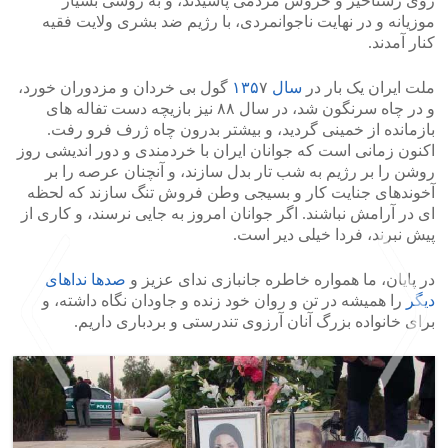
روی رستاخیز و خروش مردمی پاشیدند، و به روشی بسیار
موزیانه و در نهایت ناجوانمردی، با رژیم ضد بشری ولایت فقیه
کنار آمدند.
ملت ایران یک بار در
سال ۱۳۵
۷ گول بی خردان و مزدوران خورد،
و در چاه سرنگون شد، در سال ۸۸ نیز بازیچه دست تفاله های
بازمانده از خمینی گردید، و بیشتر بدرون چاه ژرف فرو رفت.
اکنون زمانی است که جوانان ایران با خردمندی و دور اندیشی روز
روشن را بر رژیم به شب تار بدل سازند، و آنچنان عرصه را بر
آخوندهای جنایت کار و بسیجی وطن فروش تنگ سازند که لحظه
ای در آرامش نباشند. اگر جوانان امروز به جایی نرسند، و کاری از
پیش نبرند، فردا خیلی دیر است.
در پایان، ما همواره خاطره جانبازی ندای عزیز و
صدها نداهای
دیگر
را همیشه در تن و روان خود زنده و جاودان نگاه داشته، و
برای خانواده بزرگ آنان آرزوی تندرستی و بردباری داریم.
>
<