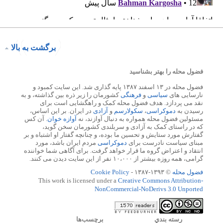
برگشت به بالا
فضول محله را بهتر بشناسید
فضول محله در ۱۳ اسفند ۱۳۸۷ پایه گذاری شد. این سایت کمبود و
نارسایی های
سیاسی
و
فرهنگی
کشورمان را زیر ذره بین گذاشته، و به
نقد می پردازد. هدف فضول محله کمک و راهگشایی است برای
رسیدن به
دموکراسی
،
سکولارسم
و
آزادی
در ایران. بر این اساس،
مسئولین فضول محله همواره به دنبال آوازند، نه
آوازه خوان
. آن کس
که در راستای کمک به آزادی و سربلندی کشورمان سخن گوید،
گفتارش مورد ستایش و تحسین ما بوده، و چنانچه گفتار او اشتباه و بر
مبنای سیاست نادرست برای
دموکراسی
مردم ایران باشد، مورد
انتقاد و اعتراض گروه ما قرار خواهد گرفت. برای آگاهی شما خواننده
گرامی، همه روزه بیشتر از ۱۰،۰۰۰ نفر از این سایت دیدن می کنند.
فضول محله
© ۱۳۹۳-۱۳۸۷ -
Cookie Policy
This work is licensed under a
Creative Commons Attribution-
NonCommercial-NoDerivs 3.0 Unported
رسته بندي
برچسب‌ها