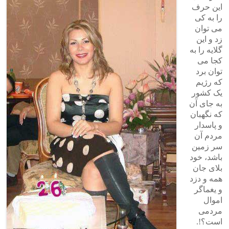
این حرف
را به کی
می توان
زد و این
گلایه را به
کجا می
توان برد
که رژیم
یک کشور
به جای آن
که نگهبان
و پاسدار
مردم آن
سر زمین
باشد، خود
بلای جان
همه و دزد
و یغماگر
اموال
مردمی
است؟!.