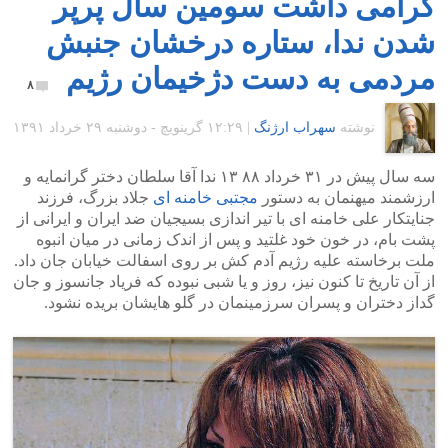
گرامی داشت سومین سال پرپر
شدن ندا، ستاره درخشان جنبش
مردمی به دست دژخیمان رژیم
۸
نوشته
سهراب ارژنگ
|
۱۲:۲۹ گرينويچ - دوشنبه ۲۹ خرداد ۱۳۹۱
سه سال پیش در ۳۱ خرداد ۸۸ ۱۳ ندا آقا سلطان دختر گرانمایه و
ارزشمند میهنمان به دستور
مجتبی خامنه ای
جلاد بزرگ، فرزند
جنایتکار علی خامنه ای با تیر اندازی بسیجیان ضد ایران و ایرانی از
پشت بام، در خون خود غلتید و پس از اندک زمانی در میان انبوه
ملت برخاسته علیه رژیم آدم کش بر روی اسفالت خیابان جان داد.
از آن تاریخ تا کنون نیز، روز و یا شبی نبوده که فریاد جانسوز و جان
گداز دختران و پسران سرزمینمان در گلو هایشان بریده نشود.