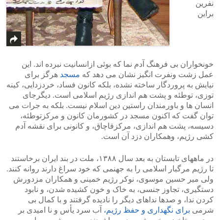
نفرین
براین
خونخواران بی فرهنگ آدم نما که بوئی ازانسانیت نبرده اند. این
عمل زشت ونفرت انگیز نشان می دهد که
مسجد
هرگز برای
نیایش به پروردگار ساخته نشده، بلکه کانون فساد، خردزدایی، کینه
توزی، توطئه و پشت هم اندازی رژیم اسلامی است. دیگرجای
انسان ها و باورمندان راستین دین اسلام نیست. بلکه به جرات می
توان گفت که اکنون مسجد در کشورمان کانون و مرکزتوطئه،
دسیسه، پشت هم اندازی، مرکزقاچاق، و کانونی برای نقشه آدم
کشی رژیم، وهمکاران دزد آن است.
در ماههای تابستان به بعد سال ۱۳۸۸، ملت در بند ایران برخاستند
تا رژیم مرگبار اسلامی را به جهنمی که خود سراغ دارند روانه کنند.
ولی میر حسین موسوی، نوکر رژیم خمینی و همکاران مزدورش
دستگیری، تجاوز جنسی، به خاک و خون کشیده شدن، و نابود
کردن ندا، و صدها نداهای دیگر را نادیده گرفتند و با کمال بی
شرمی
برای نگهداری و حفظ رژیم،
آب سرد یأس و نا امیدی بر