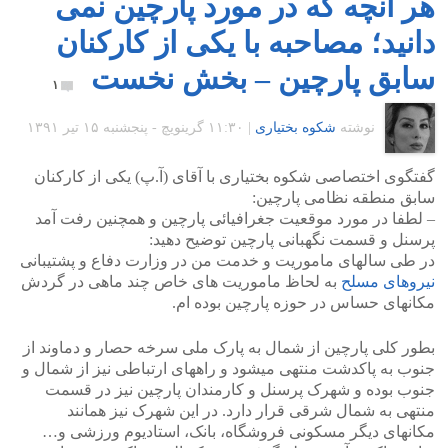
هر آنچه که در مورد پارچین نمی
دانید؛ مصاحبه با یکی از کارکنان
سابق پارچین – بخش نخست
۱
نوشته
شکوه بختیاری
|
۱۱:۳۰ گرينويچ - پنجشنبه ۱۵ تیر ۱۳۹۱
گفتگوی اختصاصی شکوه بختیاری با آقای (آ.پ) یکی از کارکنان
سابق منطقه نظامی پارچین:
– لطفا در مورد موقعیت جغرافیائی پارچین و همچنین رفت آمد
پرسنل و قسمت نگهبانی پارچین توضیح دهید:
در طی سالهای ماموریت و خدمت من در وزارت دفاع و پشتیبانی
نیروهای مسلح
به لحاظ ماموریت های خاص چند ماهی در گردش
مکانهای حساس در حوزه پارچین بوده ام.
بطور کلی پارچین از شمال به پارک ملی سرخه حصار و دماوند از
جنوب به پاکدشت منتهی میشود و راههای ارتباطی نیز از شمال و
جنوب بوده و شهرک پرسنل و کارمندان پارچین نیز در قسمت
منتهی به شمال شرقی قرار دارد. در این شهرک نیز همانند
مکانهای دیگر مسکونی فروشگاه، بانک، استادیوم ورزشی و…