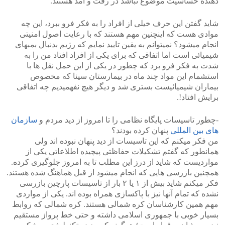
دهنده حساسیت موضوع نباشد در رفت و آمد هستند.
شاید گفتن این حرف خیلی از افراد را به فکر فرو ببرد، این چه
موادی هست که اینچنین مهم هستند که با رعایت اصول امنیتی
انجام میشود؟ نمیتوانم به یقین تایید نمایم که رژیم بدنبال بمبهای
شیمیائی است اما اتفاقی که برای یکی از افراد افتاد من را به
شدت به فکر فرو برد که چطور در یکی از این حمل نقل ها با
استشمام این مواد چند ماه در بیمارستان سینا که مخصوص
بیماران شیمیائیست بستری شد و دیگر هیچ نفهمیدیم چه اتفاقی
برایش افتاد!.
-چطور تاسیسات پایگاه نظامی را تا امروز از دید مردم و
سازمان
های بین المللی
پنهان کرده بودند؟
من فکر میکنم که این تاسیسات از دید پنهان نبوده اند ولی
همانطور که گفتم تشکیلات حفاظتی پیچیده اطلاعاتی یکی از
مواردیست که شاید از درز این مطلب تا به امروز جلوگیری کرده.
همچنین بازرسی هایی که انجام میشود از قبل هماهنگ شده هستند.
فکر میکنم شاید بیش از ۱ یا ۲ بار از تاسیسات پارچین بازرسی
نشده که تمام آنها نیز با پاکسازی همراه بوده اند. یکی از مواردی
مهم همین کارشناسان کره شمالی هستند. کره شمالی که روابط
بسیار خوبی با جمهوری اسلامی داشته و حتی خط پرواز مستقیم