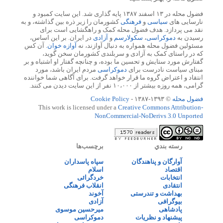
فضول محله در ۱۳ اسفند ۱۳۸۷ پایه گذاری شد. این سایت کمبود و
نارسایی های
سیاسی
و
فرهنگی
کشورمان را زیر ذره بین گذاشته، و به
نقد می پردازد. هدف فضول محله کمک و راهگشایی است برای
رسیدن به
دموکراسی
،
سکولارسم
و
آزادی
در ایران. بر این اساس،
مسئولین فضول محله همواره به دنبال آوازند، نه
آوازه خوان
. آن کس
که در راستای کمک به آزادی و سربلندی کشورمان سخن گوید،
گفتارش مورد ستایش و تحسین ما بوده، و چنانچه گفتار او اشتباه و بر
مبنای سیاست نادرست برای
دموکراسی
مردم ایران باشد، مورد
انتقاد و اعتراض گروه ما قرار خواهد گرفت. برای آگاهی شما خواننده
گرامی، همه روزه بیشتر از ۱۰،۰۰۰ نفر از این سایت دیدن می کنند.
فضول محله
© ۱۳۹۳-۱۳۸۷ -
Cookie Policy
This work is licensed under a
Creative Commons Attribution-
NonCommercial-NoDerivs 3.0 Unported
رسته بندي
برچسب‌ها
آوارگان و پناهندگان
سپاه پاسداران
اقتصاد
اسلام
انتخابات
خردگرائی
انتقادی
انقلاب فرهنگی
بهداشت و تندرستی
آخوند
بیوگرافی
آزادی
پادشاهی
میرحسین موسوی
پیشنهاد و نظریات
دموکراسی