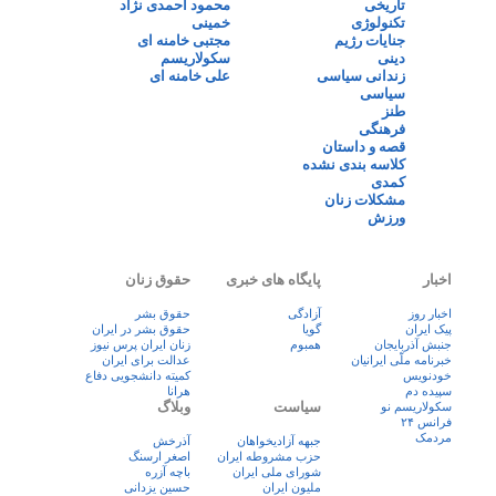
تاریخی
محمود احمدی نژاد
تکنولوژی
خمینی
جنایات رژیم
مجتبی خامنه ای
دینی
سکولاریسم
زندانی سیاسی
علی خامنه ای
سیاسی
طنز
فرهنگی
قصه و داستان
کلاسه بندی نشده
کمدی
مشکلات زنان
ورزش
اخبار
پایگاه های خبری
حقوق زنان
اخبار روز
آزادگی
حقوق بشر
پيک ايران
گویا
حقوق بشر در ایران
جنبش آذربایجان
همبوم
زنان ايران پرس نيوز
خبرنامه ملّی ایرانیان
عدالت برای ایران
خودنویس
کمیته دانشجویی دفاع
سپیده دم
هرانا
سیاست
وبلاگ
سکولاریسم نو
فرانس ۲۴
مردمک
جبهه آزادیخواهان
آذرخش
حزب مشروطه ایران
اصغر ارسنگ
شورای ملی ایران
باچه آزره
ملیون ایران
حسین یزدانی