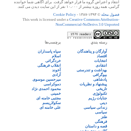
انتقاد و اعتراض گروه ما قرار خواهد گرفت. برای آگاهی شما خواننده
گرامی، همه روزه بیشتر از ۱۰،۰۰۰ نفر از این سایت دیدن می کنند.
فضول محله
© ۱۳۹۳-۱۳۸۷ -
Cookie Policy
This work is licensed under a
Creative Commons Attribution-
NonCommercial-NoDerivs 3.0 Unported
رسته بندي
برچسب‌ها
آوارگان و پناهندگان
سپاه پاسداران
اقتصاد
اسلام
انتخابات
خردگرائی
انتقادی
انقلاب فرهنگی
بهداشت و تندرستی
آخوند
بیوگرافی
آزادی
پادشاهی
میرحسین موسوی
پیشنهاد و نظریات
دموکراسی
تاریخی
محمود احمدی نژاد
تکنولوژی
خمینی
جنایات رژیم
مجتبی خامنه ای
دینی
سکولاریسم
زندانی سیاسی
علی خامنه ای
سیاسی
طنز
فرهنگی
قصه و داستان
کلاسه بندی نشده