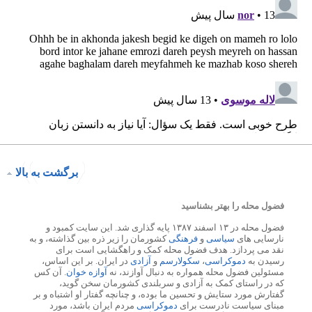
برگشت به بالا
فضول محله را بهتر بشناسید
فضول محله در ۱۳ اسفند ۱۳۸۷ پایه گذاری شد. این سایت کمبود و
نارسایی های
سیاسی
و
فرهنگی
کشورمان را زیر ذره بین گذاشته، و به
نقد می پردازد. هدف فضول محله کمک و راهگشایی است برای
رسیدن به
دموکراسی
،
سکولارسم
و
آزادی
در ایران. بر این اساس،
مسئولین فضول محله همواره به دنبال آوازند، نه
آوازه خوان
. آن کس
که در راستای کمک به آزادی و سربلندی کشورمان سخن گوید،
گفتارش مورد ستایش و تحسین ما بوده، و چنانچه گفتار او اشتباه و بر
مبنای سیاست نادرست برای
دموکراسی
مردم ایران باشد، مورد