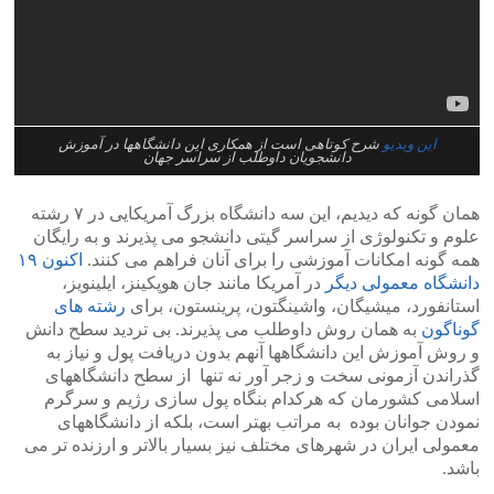
این ویدیو
شرح کوتاهی است از همکاری این دانشگاهها در آموزش
دانشجویان داوطلب از سراسر جهان
همان گونه که دیدیم، این سه دانشگاه بزرگ آمریکایی در ۷ رشته
علوم و تکنولوژی از سراسر گیتی دانشجو می پذیرند و به رایگان
همه گونه امکانات آموزشی را برای آنان فراهم می کنند.
اکنون ۱۹
دانشگاه معمولی دیگر
در آمریکا مانند جان هوپکینز، ایلینویز،
استانفورد، میشیگان، واشینگتون، پرینستون، برای
رشته های
گوناگون
به همان روش داوطلب می پذیرند. بی تردید سطح دانش
و روش آموزش این دانشگاهها آنهم بدون دریافت پول و نیاز به
گذراندن آزمونی سخت و زجر آور نه تنها از سطح دانشگاههای
اسلامی کشورمان که هرکدام بنگاه پول سازی رژیم و سرگرم
نمودن جوانان بوده به مراتب بهتر است، بلکه از دانشگاههای
معمولی ایران در شهرهای مختلف نیز بسیار بالاتر و ارزنده تر می
باشد.