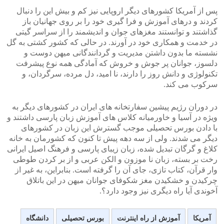
پس از آمریکا کشورهای دیگر اروپایی نیز کم و بیش این را دنبال
کردند و درهای آموزش و فرا گیری خود را بر روی جهانیان باز
گذاشتند و توانستند مغزهای جوان و اندیشمند را از سراسر گیتی
در خدمت و همکاری خود در آورند. در حالی که کشور کشتی به گل
نشسته ما بدون داشتن مدیریت و گردانندگانی میهن دوست و
دلسوز، جوانان پر جوش و خروش که آمادگی همه نوع پیشرفت
تکنولوژی و دانش روز را دارند، نا امید، دل مرده، سرگردان، و
سرکوب می کند.
در دوران رژیم پیشین سفارتخانه های ایران در کشورهای دیگر به
ویژه در آسیا و خاورمیانه کلاس های آموزش زبان پارسی داشتند و
با دادن بورس تحصیلی موجب گسترش این زبان در کشورهای
دیگر می شدند. ولی از سه دهه پیش تا کنون که کشورمان به خانه
کلاغ و گرگان تبدیل شده، زبان زیبای پارسی و فرهنگ اصیل ایرانی
رخت بر بسته، زبان نا موزون و الکن عربی و از بر کردن طوطی
وار قرآن، کتاب تازی، جای آن را گرفته است. بنابراین، به غیر از
چرکیدن و خشکیدن مغز شکوفای جوانان میهن در این باتلاق
آخوندی آیا راه دیگری نیز وجود دارد؟.
آمریکا
آموزش از راه اینترنت
بورس تحصیلی
دانشگاه