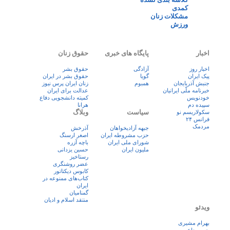
کمدی
مشکلات زنان
ورزش
اخبار
پایگاه های خبری
حقوق زنان
اخبار روز
آزادگی
حقوق بشر
پيک ايران
گویا
حقوق بشر در ایران
جنبش آذربایجان
همبوم
زنان ايران پرس نيوز
خبرنامه ملّی ایرانیان
عدالت برای ایران
خودنویس
کمیته دانشجویی دفاع
سپیده دم
هرانا
سیاست
وبلاگ
سکولاریسم نو
فرانس ۲۴
مردمک
جبهه آزادیخواهان
آذرخش
حزب مشروطه ایران
اصغر ارسنگ
شورای ملی ایران
باچه آزره
ملیون ایران
حسین یزدانی
رستاخیز
عضر روشنگری
کابوس دیکتاتور
کتاب‌های ممنوعه در
ایران
گمنامیان
منتقد اسلام و ادیان
ویدئو
بهرام مشیری