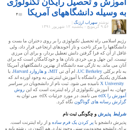
آموزش و تحصیل رایگان تکنولوژی
به وسیله دانشگاههای آمریکا
۴
نوشته
سهراب ارژنگ
|
۹:۵۶ گرينويچ - یکشنبه ۱۲ شهریور ۱۳۹۱
رژیم اسلامی راه تحصیل تکنولوژی را بر روی دختران ما بست و
دانشگاهها را مرکز تاخت و تاز آخوندهای ارتجاعی قرار داد، ولی
غافل از آن که فرا گرفتن دانش تعطیل بردار، و برای آن مرزی
نیست. این جهل و بی خردی نادان ها و خودکامگان است که برای
آنان می ماند. به تازگی سه دانشگاه از بهترین دانشگاههای آمریکا
به نام برکلی
UC Berkeley
، ام آی تی
MIT، و هاروارد Harvard
، با
همکاری یکدیگر دانشگاه با آموزش اینترنتی به وجود آورده اند که
X University
نامیده می شود. ثبت نام از دانشجویان در سراسر
جهان، به آموزش تکنولوژی از راه اینترنت است که این
روش
آموزش را edX
می نامند. در مورد جزئیات edX می توان به
گزارش رسانه های گوناگون
نگاه کرد.
شرایط پذیرش
و چگونگی ثبت نام
پذیرش دانشجو با
پر کردن یک فرم ساده
و از راه اینترنت است.
برای دانشجو محدودیت سنی وجود ندارد. هم اکنون در رشته پایه و