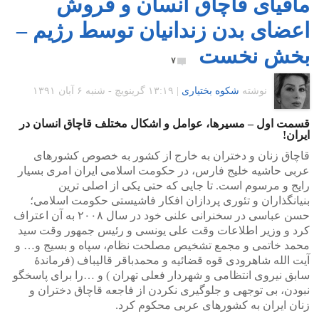
مافیای قاچاق انسان و فروش
اعضای بدن زندانیان توسط رژیم –
بخش نخست
۷
نوشته
شکوه بختیاری
|
۱۳:۱۹ گرينويچ - شنبه ۶ آبان ۱۳۹۱
قسمت اول – مسیرها، عوامل و اشکال مختلف قاچاق انسان در
ایران!
قاچاق زنان و دختران به خارج از کشور به خصوص کشورهای
عربی حاشیه خلیج فارس، در حکومت اسلامی ایران امری بسیار
رایج و مرسوم است. تا جایی که حتی یکی از اصلی ترین
بنیانگذاران و تئوری پردازان افکار فاشیستی حکومت اسلامی؛
حسن عباسی در سخنرانی علنی خود در سال ۲۰۰۸ به آن اعتراف
کرد و وزیر اطلاعات وقت علی یونسی و رئیس جمهور وقت سید
محمد خاتمی و مجمع تشخیص مصلحت نظام، سپاه و بسیج و… و
آیت الله شاهرودی قوه قضائیه و محمدباقر قالیباف (فرماندهٔ
سابق نیروی انتظامی و شهردار فعلی تهران ) و …را برای پاسخگو
نبودن، بی توجهی و جلوگیری نکردن از فاجعه قاچاق دختران و
زنان ایران به کشورهای عربی محکوم کرد.