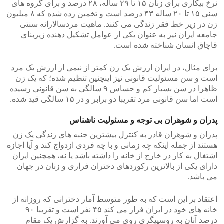
نرخ بیکاری برای زنان ۱۵ تا ۲۹ ساله، ۲۸ درصد و برای گروه های
سنی ۱۵ تا ۲۰ ساله ۴۳ درصد است و تخمین زده شده که ۸ میلیون
زن در زیر خط فقر زندگی می کنند. ماهیت مردسالارانه سنتی
جامعه ایران نیز به عنوان یکی از عوامل تشکیل دهنده زیربنای
قاچاق انسان شناخته شده است.
برای مثال، در ایران ارزش یک زن کمتر از نیمی از ارزش یک مرد
است و سن مسئولیت قانونی نیز اینچنین تنظیم شده؛ که یک زن
ظاهرا در سن بسیار کم و حساس ۹ سالگی به سن قانونی رسیده
است اما سن قانونی مرد تقریبا دو برابر و در ۱۵ سالگی قید شده.
پدران و شوهران بی توجه و مسئولیت ناشناس
پدران و شوهران قادر به کنترل بیشترین جنبه های زندگی یک زن
هستند از جمله اینکه چه زمانی و با چه فردی ازدواج کند و آیا اجازه
اشتغال به کار در خارج از خانه را داشته باشد یا نه، همچنین ایران
دارای یکی از بالاترین رکوردهای دختران فراری و زنان در جهان
می باشد.
اعتقاد بر این است که به طور متوسط آمار دخترانی که روزانه از
خانه های خود در ایران فرار می کند ۴۵ نفر است و تقریبا ۹۰
درصد آنان به روسپیگری روی می آورند. به گزارش یک مقام