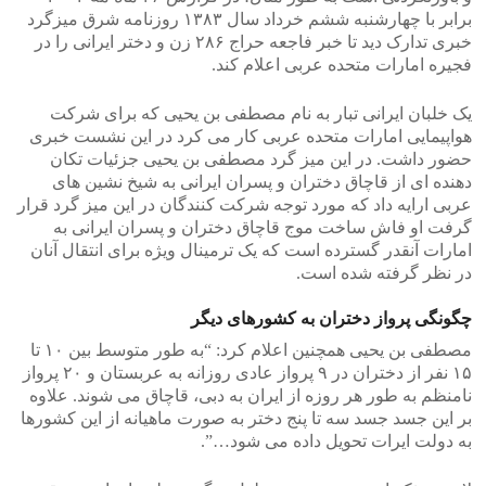
برابر با چهارشنبه ششم خرداد سال ١٣٨٣ روزنامه شرق میزگرد
خبری تدارک دید تا خبر فاجعه حراج ۲۸۶ زن و دختر ایرانی را در
فجیره امارات متحده عربی اعلام کند.
یک خلبان ایرانی تبار به نام مصطفی بن یحیی که برای شرکت
هواپیمایی امارات متحده عربی کار می کرد در این نشست خبری
حضور داشت. در این میز گرد مصطفی بن یحیی جزئیات تکان
دهنده ای از قاچاق دختران و پسران ایرانی به شیخ نشین های
عربی ارایه داد که مورد توجه شرکت کنندگان در این میز گرد قرار
گرفت او فاش ساخت موج قاچاق دختران و پسران ایرانی به
امارات آنقدر گسترده است که یک ترمینال ویژه برای انتقال آنان
در نظر گرفته شده است.
چگونگی پرواز دختران به کشورهای دیگر
مصطفی بن یحیی همچنین اعلام کرد: “به طور متوسط بین ۱۰ تا
۱۵ نفر از دختران در ۹ پرواز عادی روزانه به عربستان و ۲۰ پرواز
نامنظم به طور هر روزه از ایران به دبی، قاچاق می شوند. علاوه
بر این جسد جسد سه تا پنج دختر به صورت ماهیانه از این کشورها
به دولت ایرات تحویل داده می شود…”.