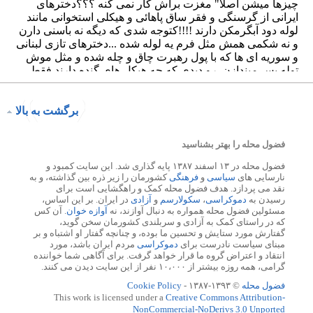
برگشت به بالا
فضول محله را بهتر بشناسید
فضول محله در ۱۳ اسفند ۱۳۸۷ پایه گذاری شد. این سایت کمبود و
نارسایی های
سیاسی
و
فرهنگی
کشورمان را زیر ذره بین گذاشته، و به
نقد می پردازد. هدف فضول محله کمک و راهگشایی است برای
رسیدن به
دموکراسی
،
سکولارسم
و
آزادی
در ایران. بر این اساس،
مسئولین فضول محله همواره به دنبال آوازند، نه
آوازه خوان
. آن کس
که در راستای کمک به آزادی و سربلندی کشورمان سخن گوید،
گفتارش مورد ستایش و تحسین ما بوده، و چنانچه گفتار او اشتباه و بر
مبنای سیاست نادرست برای
دموکراسی
مردم ایران باشد، مورد
انتقاد و اعتراض گروه ما قرار خواهد گرفت. برای آگاهی شما خواننده
گرامی، همه روزه بیشتر از ۱۰،۰۰۰ نفر از این سایت دیدن می کنند.
فضول محله
© ۱۳۹۳-۱۳۸۷ -
Cookie Policy
This work is licensed under a
Creative Commons Attribution-
NonCommercial-NoDerivs 3.0 Unported