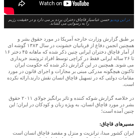
در این ویدیو
حسن عباسیاز قاچاق دختران پرده بر می دارد و در حقیقت رژیم
را به رسوایی می کشاند.
بر طبق گزارش وزارت خارجه آمریکا در مورد حقوق بشر و
همچنین انجمن دفاع از قربانیان خشونت در سال ۱۳۸۳ گوشه ای
از آمار قاچاق دختران ایرانی چنین ذکر شده که ماهانه ۴۵ دختر ۱۶
تا ۲۶ ساله ایرانی فقط در کراچی توسط افراد ثروتمند خریداری
می شوند. همچنین در این گزارش ذکر شده که حکومت ایران
تاکنون هیچگونه مدرکی مبنی بر مجازات و اجرای قانون در مورد
مقامات دولتی که در تسهیل قاچاق انسان نقش دارند،ارائه نکرده
است.
در خلاصه گزارش شوکه کننده و تاثر برانگیز جولای ۲۰۱۱ حقوق
بشر در مورد قاچاق انسان، به ویژه زنان و کودکان در ایران؛ این
چنین آمده است؛
مسیرهای قاچاق:
ایران کشور مبدا، ترانزیت و منزل و مقصد قاچاق انسان است