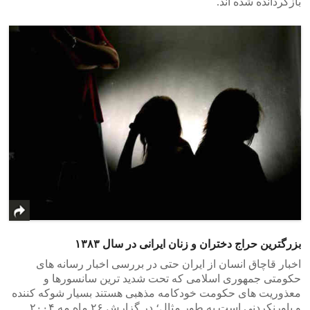
بازگردانده شده اند.
بزرگترین حراج دختران و زنان ایرانی در سال ۱۳۸۳
اخبار قاچاق انسان از ایران حتی در بررسی اخبار رسانه های
حکومتی جمهوری اسلامی که تحت شدید ترین سانسورها و
معذوریت های حکومت خودکامه مذهبی هستند بسیار شوکه کننده
و باورنکردنی است به طور مثال؛ در گزارش ۲۶ ماه مه ۲۰۰۴