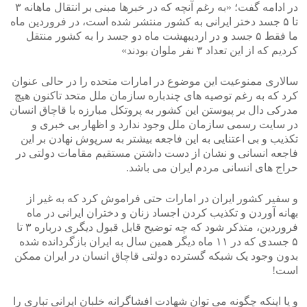
در ادامه گفت؛ «به رغم آنچه که در خبرها مبنی بر انتقال ماهانه ۳
تا ۵ جسد دختر ایرانی به کشور منتشر شده است، در فروردین ماه
ما فقط ۵ جسد و در اردیبهشت ماه دو جسد را به کشور منتقل
کردیم که از این تعداد ۳ نفر ملوان بودند»
سالاری ممنوعیت این موضوع در امارات متحده را در حالی عنوان
کرد که به رغم توصیه های چندباره سازمان ملل متحد تاکنون هیچ
مدرکی دال بر پیوستن این کشور به پروتکل مبارزه با قاچاق انسان
در سایت رسمی سازمان ملل وجود ندارد و اظهار بی خبری و
تکذیب و بی اعتنایی به این فاجعه بیشتر به سرپوش نهادن بر این
فاجعه انسانی و نشان از دست داشتن مستقیم مقامات دولتی در
حراج های انسانی مردم ایران می باشد.
و سفیر کشور ایران در امارات حتی فراموش کرد که به غیر از
بهانه آوردن و تکذیب کردن اجساد زنان و دختران ایرانی در ماه
فروردین، متذکر شود که چه توضیح قابل قبول دیگری درباره ۳ تا
۵ جسدی که در ۱۱ ماه دیگر همین سال به ایران بازگردانده شده
بدون وجود یک شبکه گسترده دولتی قاچاق انسان در ایران ممکن
است!
و یا اینکه چگونه می توان شهادت افشاگرانه خلبان ایرانی تباری را