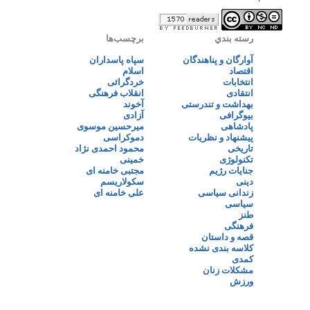
رسته بندي
برچسب‌ها
آوارگان و پناهندگان
سپاه پاسداران
اقتصاد
اسلام
انتخابات
خردگرائی
انتقادی
انقلاب فرهنگی
بهداشت و تندرستی
آخوند
بیوگرافی
آزادی
پادشاهی
میرحسین موسوی
پیشنهاد و نظریات
دموکراسی
تاریخی
محمود احمدی نژاد
تکنولوژی
خمینی
جنایات رژیم
مجتبی خامنه ای
دینی
سکولاریسم
زندانی سیاسی
علی خامنه ای
سیاسی
طنز
فرهنگی
قصه و داستان
کلاسه بندی نشده
کمدی
مشکلات زنان
ورزش