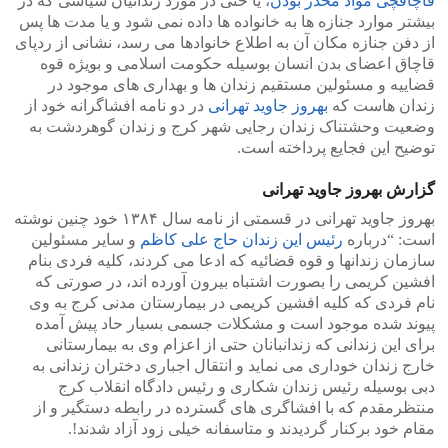
قاچاقچی مواد مخدر بودن
، یا حتی در مورد زندانیان سیاسی که در
بیشتر موارد جنازه ها به خانواده ها داده نمی شود و یا مدت ها پس
از دفن جنازه مکان آن به اطلاع خانوادها می رسد، نشانی از ردپای
قاچاق اعضای بدن انسان بوسیله حکومت اسلامی و بویژه قوه
قضاییه و مسئولین مستقیم زندان ها و بهداری های موجود در
زندان هاست که
بهروز جاوید تهرانی
در دو نامه افشاگرانه خود از
وضعیت وحشتناک زندان رجایی شهر کرج و زندان گوهردشت به
توضیح این فجایع پرداخته است.
گزارش بهروز جاوید تهرانی
بهروز جاوید تهرانی در قسمتی از نامه سال ۱۳۸۴ خود چنین نوشته
است: “درباره
رئیس این زندان حاج علی کاظم
و سایر مسئولین
سازمان زندانها و قوه قضائیه که ادعا می کردند، کلیه فردی بنام
افشین کریمی را بصورت اشتباه بیرون آورده اند، در صورتی که
نام فردی که کلیه افشین کریمی در بیمارستان مدنی کرج به وی
پیوند شده موجود است و مشکلات جسمی بسیار حاد پیش آمده
برای این زندانی که زندانبانان حتی از اعزام وی به بیمارستانی
خارج زندان خوداری می نماید و انتقال اجباری دختران زندانی به
دبی بوسیله رئیس زندان شکاری و رئیس دادگاه انقلاب کرج
منتظرمقدم که با افشاگری های گسترده در رابطه دستگیر و از
مقام خود برکنار گردیدند و متاسفانه خیلی زود آزاد شدند!.