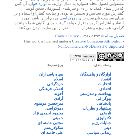
مسئولین فضول محله همواره به دنبال آوازند، نه
آوازه خوان
. آن کس
که در راستای کمک به آزادی و سربلندی کشورمان سخن گوید،
گفتارش مورد ستایش و تحسین ما بوده، و چنانچه گفتار او اشتباه و بر
مبنای سیاست نادرست برای
دموکراسی
مردم ایران باشد، مورد
انتقاد و اعتراض گروه ما قرار خواهد گرفت. برای آگاهی شما خواننده
گرامی، همه روزه بیشتر از ۱۰،۰۰۰ نفر از این سایت دیدن می کنند.
فضول محله
© ۱۳۹۳-۱۳۸۷ -
Cookie Policy
This work is licensed under a
Creative Commons Attribution-
NonCommercial-NoDerivs 3.0 Unported
رسته بندي
برچسب‌ها
آوارگان و پناهندگان
سپاه پاسداران
اقتصاد
اسلام
انتخابات
خردگرائی
انتقادی
انقلاب فرهنگی
بهداشت و تندرستی
آخوند
بیوگرافی
آزادی
پادشاهی
میرحسین موسوی
پیشنهاد و نظریات
دموکراسی
تاریخی
محمود احمدی نژاد
تکنولوژی
خمینی
جنایات رژیم
مجتبی خامنه ای
دینی
سکولاریسم
زندانی سیاسی
علی خامنه ای