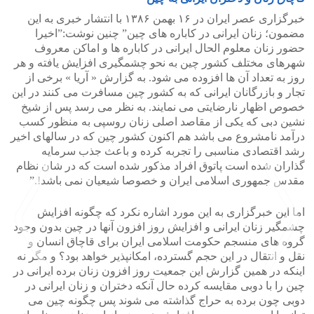
خبرگزاری عصر ایران در ۱۶ بهمن ۱۳۸۶ با انتشار خبری به این
مضمون؛ زنان ایرانی در کاباره های چین” چنین نوشت:”اخیرا
حضور زنان معلوم الحال ایرانی در کاباره ها و اماکن معروف
شهرهای مختلف کشور چین به نحو چشمگیری افزایش یافته و هر
روز به تعداد آن ها افزوده می شود. به گزارش « آریا » برخی از
تجار و بازرگانان ایرانی که به کشور چین مسافرت می کنند در این
خصوص اظهار نارضایتی می نمایند. به نظر می رسد پس از شیخ
نشین دبی که یکی از مقاصد اصلی زنان روسپی به منظور کسب
درآمد نامشروع می باشد هم اکنون کشور چین که در سالهای اخیر
رشد اقتصادی مناسبی را تجربه کرده و باعث جذب سرمایه
گذاران شده است پاتوق افراد مذکور شده است که در شان نظام
مقدس جمهوری اسلامی ایران و خصوصا شیعیان نمی باشد!.”
اما این خبرگزاری به این مورد اشاره نکرد که چگونه افزایش
چشمگیر زنان ایرانی و افزایش روز افزون آنها در چین بدون وجود
گروه های منسجم حکومت اسلامی ایران برای قاچاق انسان و
نقل و انتقال در این حجم گسترده، امکانپذیر خواهد بود؟ و مگر نه
اینکه در همین گزارش این جمعیت روز افزون زنان برده ایرانی در
چین را با دوبی مقایسه کرده حال آنکه دختران و زنان ایرانی در
دوبی چون برده به حراج گذاشته می شوند پس چگونه چین می
>
<