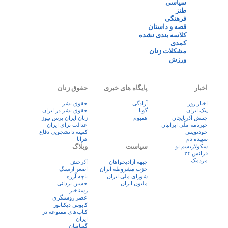
سیاسی
طنز
فرهنگی
قصه و داستان
کلاسه بندی نشده
کمدی
مشکلات زنان
ورزش
اخبار
پایگاه های خبری
حقوق زنان
اخبار روز
آزادگی
حقوق بشر
پيک ايران
گویا
حقوق بشر در ایران
جنبش آذربایجان
همبوم
زنان ايران پرس نيوز
خبرنامه ملّی ایرانیان
عدالت برای ایران
خودنویس
کمیته دانشجویی دفاع
سپیده دم
هرانا
سیاست
وبلاگ
سکولاریسم نو
فرانس ۲۴
مردمک
جبهه آزادیخواهان
آذرخش
حزب مشروطه ایران
اصغر ارسنگ
شورای ملی ایران
باچه آزره
ملیون ایران
حسین یزدانی
رستاخیز
عضر روشنگری
کابوس دیکتاتور
کتاب‌های ممنوعه در
ایران
گمنامیان