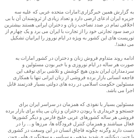
به گزارش همین خبرگزاری؛امارات متحده عربی که علیه سه
جزیره ایران ادعای ارضی دارد و تعداد زیادی از ثروتمندان آن با بی
اخلاقی تمام در صدد تصاحب زنان و دختران ایرانی هستند بیشترین
درصد سود تجارتی خود را از تجارت با ایران می برد و یک چهارم از
توریست های این کشور به ویژه در ایام نوروز را ایرانیان تشکیل
می دهند!.
ادامه روند متداوم فروش زنان و دختران در کشور امارات به
صورت هر ساله در ایام نوروزی و با خبر بودن مسئولین و
سردمداران ایران بدون هیچ کوشش و تلاشی برای توقف این
فاجعه انسانی بازار برده فروشی از زنان ایرانی تنها با همکاری
مسئولین حکومت اسلامی در رده های دولتی بسیار قدرتمند قابل
اجرا می باشد.
مسئولین بسیار با نفوذی که همزمان در سراسر ایران برای
جستجو و خریداری یا ربودن دختران و زنان بی پناه برای بازار برده
فروشی هر ساله کشورهای عربی خلیج فارس و دیگر کشورها
فعال میباشند و همزمان کنترل فرودگاه ها، مرزها و… را در
دست دارند وگرنه چگونه قاچاق انسان در این وسعت در کشوری
با چنین دیکتاتوری شدید مذهبی و سیاسی و سختگیری هایی چون