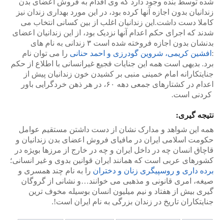
شده توسط بنده وجود دارد که وی اقدام به فروش اعضای بدن
زندانیان بدون اجازه آنها کرده بود، در این مورد بهداری زندان نیز
کاملا دست داشت.این زندانیان اغلب از بین کسانی انتخاب می
شدند که اجرای حکم اعدام آنها نزدیک بود، از این زندانیان اعضای
بدنشان بدون اجازه فروخته شده است ۳ زندانی به نام های
:
افشین کریمی، شروین گودرزی و احمد حنانی
را می توان نام
برد. بدیهی است همه این جنایات فجیع غیرانسانی با اطلاع از حکم
جنایتکارانه امام خمینی منبی بر کشیدن خون زندانیان پیش از
اعدام در کشتارهای جمعی دهه ۶۰، در هر ذهن خردگرایی باور
کردنی است.
نتیجه گیری:
همه این شواهد و مدارک نشان از دست داشتن مستقیم عوامل
حکومت اسلامی ایران در مافیای فروش اعضای بدن زندانیان و
قاچاق انسان چه در داخل ایران و چه در خارج از مرزها بویژه در
کشورهای عربی است که همانند ایران قوانین بدوی و غیر انسانی؛
برده داری و روسپیگری زنان و دختران
را به نام چند همسری و
صیغه، امری قانونی و مذهبی می خوانند…و نشانی از گروگان
گیری بیش از هفتاد و نیم میلیون انسان بوسیله مخوف ترین
جنایتکاران تاریخ در زندان بزرگی به نام ایران است!.