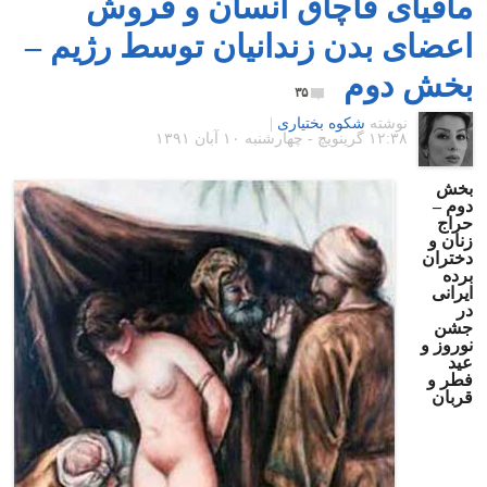
مافیای قاچاق انسان و فروش
اعضای بدن زندانیان توسط رژیم –
بخش دوم
۳۵
نوشته
شکوه بختیاری
|
۱۲:۳۸ گرينويچ - چهارشنبه ۱۰ آبان ۱۳۹۱
بخش
دوم –
حراج
زنان و
دختران
برده
ایرانی
در
جشن
نوروز و
عید
فطر و
قربان