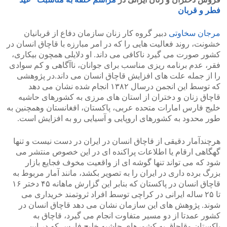
فطر و قربان
مرجان سخاوتی
دبیر گروه کار زنان سازمان دفاع از قربانیان
خشونت، روند فعالیت هایی را که در امر مبارزه با قاچاق انسان در
کشور صورت می گیرد ناکافی می داند. او دلایلی همچون بیکاری،
فقر، عدم برنامه ریزی مناسب برای جوانان، ناآگاهی و کم سوادی
را از جمله علت های افزایش قاچاق انسان می داند.در پژوهشی
که توسط این انجمن درسال ۱۳۸۲ انجام شده نشان می دهد
قاچاق زنان و دختران از استان های مرزی به کشورهای حاشیه
خلیج فارس امارات متحده عربی، پاکستان، افغانستان وهمچنین به
طور محدود به کشورهای اروپایی و آسیایی رو به افزایش است.
هرچندآمار دقیقی از قاچاق انسان در ایران در دست نیست و تنها
گهگاهی ارقام یا اطلاعات پراکنده ای در این خصوص منتشر می
شود که می تواند تنها گوشه ای از واقعیت مخوف فجایع بازار
بزرگ برده داری در ایران را به تصویر بکشد، مانند آمار مربوط به
قاچاق انسان در پاکستان که بنابر این گزارش ماهانه ۴۵ دختر ۱۶
تا ۲۵ ساله ایرانی در کراچی توسط افراد ثروتمند خریداری می
شوند. پژوهش های این سازمان نشان می دهد قاچاق انسان در
کشور عمدتا از دو مسیر متفاوت انجام می گیرد، قاچاق به
پاکستان وقاچاق به کشورهای حاشیه خلیج فارس که در این