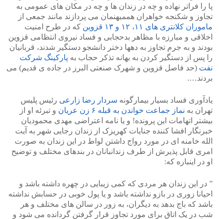
پا را فراتر نهاده و چه در زندان ها و چه در مکان های عمومی به
تجاوز و شکنجه خواهران هممیهنمان می پردازند مانند جمعی از
ماموران کلانتری های ۱۱، ۱۲ و ۱۳ قزوین
که در طرح امنیت
اخلاقی و مبارزه با مظاهر بدحجابی و فساد نیروی انتظامی قزوین
بودند و به جرم تجاوز به دهها دختر دانشجو دستگیر شدند، قربانیان
را پس از دستگیر کردن به بهانه تذکر حجاب به
پارکینگ شرکت
نفت
(حد فاصل قزوین و شهرک صنعتی البرز در جاده ی قدیم) می
بردند….
یادآوری فساد بسیار بیمارگونه
سردار رضا زارعی
رئیس پلیس
تهران به
نماز جماعت خواندن به قبله ۶ زن عریان
و تبرئه او از
بیشتر اتهامات این پرونده! و یا نامه اعتراضی مهدی محمودیان
خبرنگار افشا کننده جنایات کهریزک از زندان رجایی شهر به آیت
الله خامنه ای در مورد رواج داشتن لواط در این زندان به صورت
امری قابل پذیرش از طرف زندانبانان در بندهای مختلف و توضیح
او در اینباره که:
” در این زندان هر مردی که کمی زیبایی در چهره داشته باشد و
احیانا زوری در بازو نداشته باشد و یا پول خوبی در حسابش نداشته
باشد که باج بدهد به دیگران، به زور در سالن های مختلف و هر
شب در یک اتاق برای مورد تجاوز قرار گرفتن گردانده می شود و