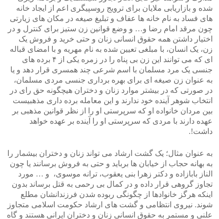
شده و بازاریابی ملایان برای ترویج روسپیگری اعم از ایجاد خانه
های فساد به نام خانه ها عفاف و تبلیغ صیغه در مکان های زیارتی
چون مرقد امام رضا و… و وضع قوانین زن ستیز برای کنترل و در
اختیار داشتن همه حقوق انسانی زنان و حتی خرید و فروش یک
زن، یک انسان، با مبلغی تعیین شده به نام مهریه و با امضای قباله
ای که می توانند این زن بی پناه را در زمره یکی از ۴ برده های
جنسی یک مرد مسلمان با اسم شرعی چند همسری قرار دهد و یا
به عنوان زن صیغه ای برای بهره برداری جنسی مردی مسلمان،
در صورتی که در بیشتر موارد زنان و دختران هیچگونه حق رای در
انتخاب شوهر آینده خود ندارند و این معامله برده داری مذهبیست
بین مردان خانواده او که سرپرستی او را از نظر قوانین مذهبی بر
عهده دارند با مردی که سرپرستی او را آینده بر عهده خواهد
داشت!.
به عنوان مثال؛ یک گشت ارشاد می تواند زنان و دختران بیشمار را
به بهانه حجاب از خیابان ها برباید و حتی به فروش برسانند یا چون
الناز بابازاده و دکتر زهرا بنی یعقوب، ترانه موسوی، و … مورد
تجاوز گروهی قرار داده و در کمال بی رحمی به قتل برساند بدون
اینکه هرگز خانوادها از چگونگی ربوده شدن فرزندانشان مطلع
شوند. نیروی انتظامی و گشت های ارشاد حکومت اسلامی متجاوز
علنی و مستمر به حقوق انسانی زنان و دختران ایرانی هستند و گاه