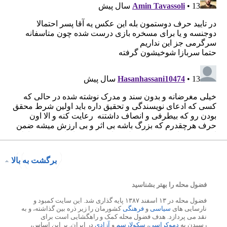
برگشت به بالا
فضول محله را بهتر بشناسید
فضول محله در ۱۳ اسفند ۱۳۸۷ پایه گذاری شد. این سایت کمبود و
نارسایی های
سیاسی
و
فرهنگی
کشورمان را زیر ذره بین گذاشته، و به
نقد می پردازد. هدف فضول محله کمک و راهگشایی است برای
رسیدن به
دموکراسی
،
سکولارسم
و
آزادی
در ایران. بر این اساس،