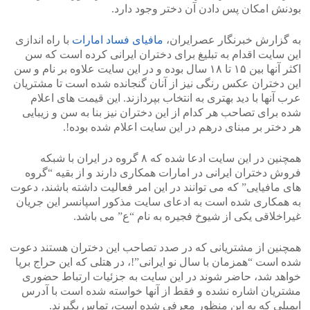
بودنش امکان پس دادن آن دختر وجود دارد.
به گزارش خبرنگار عصرایران،
مافیای فساد امارات
با راه اندازی
این سایت اقدام به تبلیغ برای دختران ایرانی کرده است که سن
اکثر آنها بین ۱۵ تا ۱۸ سال بوده و در این سایت علاوه بر نام و سن
این دختران عکس رنگی نیز از آنان گنجانده شده است تا مشتریان
عرب آنها با دید بهتری به انتخاب بپردازند. این قیمت های اعلام
شده برای تصاحب هر کدام از این دختران نیز بنا به سن و زیبایی
هر دختر بر مبنای درهم در این سایت اعلام شده بوده!.
همچنین در این سایت ادعا شده که ۸ گروه در ایران با شبکه
فروش دختران ایرانی در امارات همکاری دارند و از بقیه “گروه
های مافیایی” که می توانند در این امر فعالیت داشته باشند، دعوت
به همکاری شده است به ادعای سایت مذکور اسپانسر این جریان
غیراخلاقی یکی از شیوخ فجیره به نام “ع” می باشد.
همچنین از مشتریانی که در صدد تصاحب این دختران هستند دعوت
شده است “همزمان با سال نو ایرانی”!، در هتلی که این حراج برپا
خواهد شد، حاضر شوند در این سایت به جزئیات ارتباط حضوری
مشتریان اشاره نشده و فقط از آنها خواسته شده است با آدرس
ایمیلی که به این منظور معرفی شده است، تماس بگیرند.