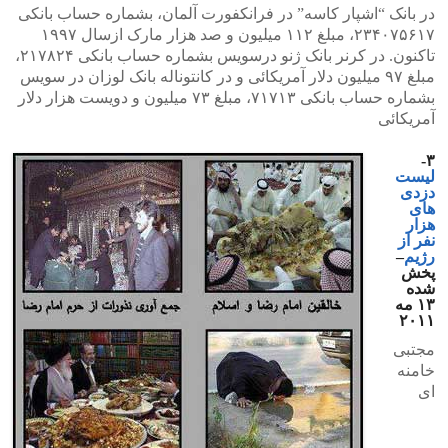
در بانک “اشپار کاسه” در فرانکفورت آلمان، بشماره حساب بانکی
۲۳۴۰۷۵۶۱۷، مبلغ ۱۱۲ میلیون و صد هزار مارک ازسال ۱۹۹۷
تاکنون. در کرنر بانک ژنو درسویس بشماره حساب بانکی ۲۱۷۸۲۴،
مبلغ ۹۷ میلیون دلار آمریکائی و در کانتوناله بانک لوزان در سویس
بشماره حساب بانکی ۷۱۷۱۳، مبلغ ۷۳ میلیون و دویست هزار دلار
آمریکائی
۳-
لیست
دزدی
های
هزار
نفر از
رژیم
–
پخش
شده
۱۳ مه
۲۰۱۱
‎مجتبی
خامنه
ای