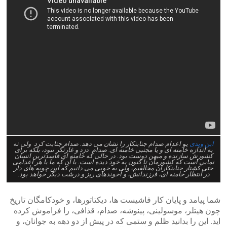
این ویدی
یو اعدام صدام جنایتکار را نشان می دهد. صدام جنایت کرد ولی نه
به اندازه خامنه ای و یا مجتبی خامنه ای. صدام دزد و غارتگر نبود، بلکه برای
کشورش سازنده و میهن دوست بود. در حالی که خامنه ای فاسدترین انسان
نمایی است که کشورمان تا کنون به خود دیده است. با آن که ما با هر اعدامی
حتی کشتار جنایتکاران مخالفیم، ولی به خوبی می دانیم که این چوبه های دار
در انتظار خامنه ای، فرزندانش، و آخوندهای ریز و درشت دیگر خواهد بود.
شما پیامد و پایان کار فاشیست ها، دیکتاتورها، و خودکامگان تاریخ
چون هیتلر، موسولینی، پینوشه، صدام، قذافی، را فراموش کرده
اید. این را بدانید ظلم و ستمی که در پیش از دو دهه به جوانان، و