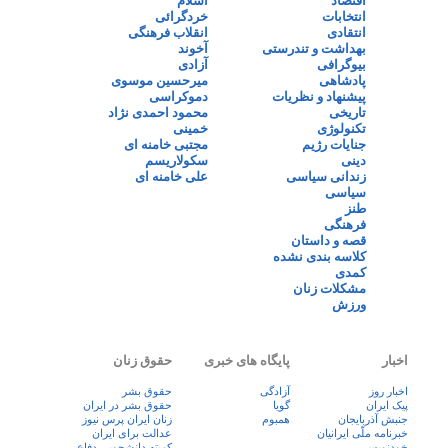
اقتصاد
اسلام
انتخابات
خردگرائی
انتقادی
انقلاب فرهنگی
بهداشت و تندرستی
آخوند
بیوگرافی
آزادی
پادشاهی
میرحسین موسوی
پیشنهاد و نظریات
دموکراسی
تاریخی
محمود احمدی نژاد
تکنولوژی
خمینی
جنایات رژیم
مجتبی خامنه ای
دینی
سکولاریسم
زندانی سیاسی
علی خامنه ای
سیاسی
طنز
فرهنگی
قصه و داستان
کلاسه بندی نشده
کمدی
مشکلات زنان
ورزش
اخبار
پایگاه های خبری
حقوق زنان
اخبار روز
آزادگی
حقوق بشر
پيک ايران
گویا
حقوق بشر در ایران
جنبش آذربایجان
همبوم
زنان ايران پرس نيوز
خبرنامه ملّی ایرانیان
عدالت برای ایران
خودنویس
کمیته دانشجویی دفاع