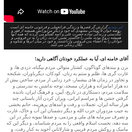
این ویدیو
گزارش گر قصرها و زندگی فراتجملی و فرعونی خامنه ای است.
روضه خوان ۵ تومانی مشهدی که خود و دیگر مزدورانش همیشه از فقر و
تنگدستی و زندگی ساده حضرت علی و ائمه گفتگو می کردند که همه آنها
همیشه دروغ بوده، ملتی را خاکستر نشین کردند، زنان را به تن فروشی و
جوانان را به اعضاء بدن فروشی وا داشتند، و خود در میان ابرها و شکوه و
جلال زندگی می کنند.
آقای خامنه ای، آیا به عملکرد خودتان آگاهی دارید!
بزن و ببندهای گوناگون، کشتار متوالی مردم بیگناه، دزدی ها، و
غارت گری ها، ظلم و ستم به زنان، کودکان، دیگرباوران، شکنجه
و تجاوز در زندان های بیشمار، خرد زدایی از مردم، ساختن بیش از
ده هزار امامزاده و هزاران مسجد، توجه نداشتن به تندرستی و
سلامت مردم، دستکاری در تاریخ، آیین، و فرهنگ ایران، نادیده
گرفتن جشن ها و مراسم ایرانی، ویران کردن آثار باستانی چند
هزار ساله ایران، تجملات و رفت و آمدهای پرهزینه، حاتم بخشی
به جیب مزدوران حزب الله و دیگر دشمنان این آب و خاک، غارت
و تصرف سرمایه های ملی و مردمی، و صدها نمونه دیگر در این
سه دهه، نخست اسلام واقعی را به مردم شناساند، و دیگر این که
ماسک و روکش مردم فریبی و شارلاتانی آخوند به کنار رفت، و