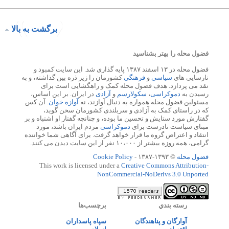
برگشت به بالا
فضول محله را بهتر بشناسید
فضول محله در ۱۳ اسفند ۱۳۸۷ پایه گذاری شد. این سایت کمبود و
نارسایی های
سیاسی
و
فرهنگی
کشورمان را زیر ذره بین گذاشته، و به
نقد می پردازد. هدف فضول محله کمک و راهگشایی است برای
رسیدن به
دموکراسی
،
سکولارسم
و
آزادی
در ایران. بر این اساس،
مسئولین فضول محله همواره به دنبال آوازند، نه
آوازه خوان
. آن کس
که در راستای کمک به آزادی و سربلندی کشورمان سخن گوید،
گفتارش مورد ستایش و تحسین ما بوده، و چنانچه گفتار او اشتباه و بر
مبنای سیاست نادرست برای
دموکراسی
مردم ایران باشد، مورد
انتقاد و اعتراض گروه ما قرار خواهد گرفت. برای آگاهی شما خواننده
گرامی، همه روزه بیشتر از ۱۰،۰۰۰ نفر از این سایت دیدن می کنند.
فضول محله
© ۱۳۹۳-۱۳۸۷ -
Cookie Policy
This work is licensed under a
Creative Commons Attribution-
NonCommercial-NoDerivs 3.0 Unported
رسته بندي
برچسب‌ها
آوارگان و پناهندگان
سپاه پاسداران