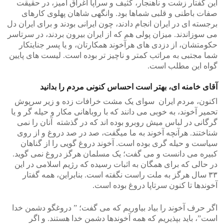
این گفتار زشت و ناهنجار، کثیف و سراپا اغراق آمیز، در حقیقت
صفات باطنی و قلبی شماها بود. وانگهی شاهان پهلوی کارهای
برجسته ای در ایران انجام دادند، چون ایرانی بودند و برای ایران دل
می سوزاندند. میزان پولی هم که از ایران بیرون بردند، در سرتاسر
حکومتشان، از دزدی های هرآخوند همکارتان، و یا پسر جنایتکار
شما مجتبی به مراتب کمتر و ناچیز تر بوده است. لیست های پایین
گواه این مطلب است.
آقای خامنه ای، بهتر است احساس کنونی مردم را بدانید
اکنون، مردم ایران سوای یک مشت خرافات زده و زیر سرپوش
تحمیر آخوند، به خوبی می دانند که با روباهانی مکار و حیله گر و یا
گرگانی در لباس میش روبرو بوده اند که در گذشته آنان را نمی
شناختند. هرآنچه آخوند به ما میگفت، صد در صد دروغ و از روی
سیاست و حیله گری بوده است. آخوند دروغ گویی را از گناهان
کبیره می دانست و می گفت؛ یک مسلمان هرگز دروغ نمی گوید.
در حالی که برای همگان به اثبات رسیده که رژیم اسلامی در این
۳۳ سال هرگز به ملت راست نگفته است. بنابراین، همه گفتار
آخوندها تا کنون سرتاپا دروغ بوده است.
اگر حرف آخوند را بیاد بیاوریم که می گفت؛ ” دروغگو دشمن خدا
است”، باید بپذیریم که همه آخوندها دشمن خدا هستند. و اگر