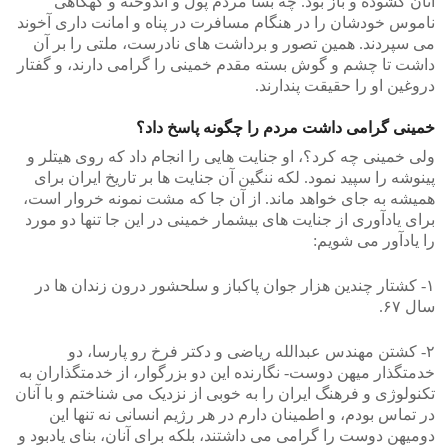
آنان گشوده و باز بود. چه بسا مردم پول و اندوخته و گهگاهی
ناموس خودشان را در هنگام مسافرت در پناه و امانت داری آخوند
می سپردند. همین تصور و برداشت های نادرست، ملتی را بر آن
داشت تا چشم و گوش بسته مقدم خمینی را گرامی دارند، و گفتار
دروغین او را حقیقت پندارند.
خمینی گرامی داشت مردم را چگونه پاسخ داد؟
ولی خمینی چه کرد؟، او جنایت هایی را انجام داد که روی هیتلر و
پینوشه را سپید نمود. لکه ننگین آن جنایت ها بر تاریخ ایران برای
همیشه به جای خواهد ماند. از آن جا که مشت نمونه خروار است،
برای یادآوری از جنایت های بیشمار خمینی در این جا تنها دو مورد
را یادآور می شویم:
۱- کشتار چندین هزار جوان پاکباز و سلحشور درون زندان ها در
سال ۶۷.
۲- کشتن مهندس عبدالله ریاضی و دکتر فرخ رو پارسا، دو
خدمتگذار میهن دوست- نگارنده این دو بزرگوار، از خدمتگذاران به
تکنولوژی و فرهنگ ایران را به خوبی از نزدیک می شناختم و با آنان
در تماس بودم، و اطمینان دارم در هر رژیم انسانی نه تنها این
دومیهن دوست را گرامی می داشتند، بلکه برای آنان، بنای یادبود و