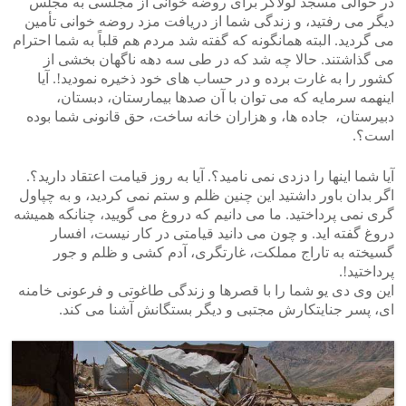
در حوالی مسجد لولاگر برای روضه خوانی از مجلسی به مجلس
دیگر می رفتید، و زندگی شما از دریافت مزد روضه خوانی تأمین
می گردید. البته همانگونه که گفته شد مردم هم قلباً به شما احترام
می گذاشتند. حالا چه شد که در طی سه دهه ناگهان بخشی از
کشور را به غارت برده و در حساب های خود ذخیره نمودید!. آیا
اینهمه سرمایه که می توان با آن صدها بیمارستان، دبستان،
دبیرستان، جاده ها، و هزاران خانه ساخت، حق قانونی شما بوده
است؟.
آیا شما اینها را دزدی نمی نامید؟. آیا به روز قیامت اعتقاد دارید؟.
اگر بدان باور داشتید این چنین ظلم و ستم نمی کردید، و به چپاول
گری نمی پرداختید. ما می دانیم که دروغ می گویید، چنانکه همیشه
دروغ گفته اید. و چون می دانید قیامتی در کار نیست، افسار
گسیخته به تاراج مملکت، غارتگری، آدم کشی و ظلم و جور
پرداختید!.
این وی دی یو شما را با قصرها و زندگی طاغوتی و فرعونی خامنه
ای، پسر جنایتکارش مجتبی و دیگر بستگانش آشنا می کند.