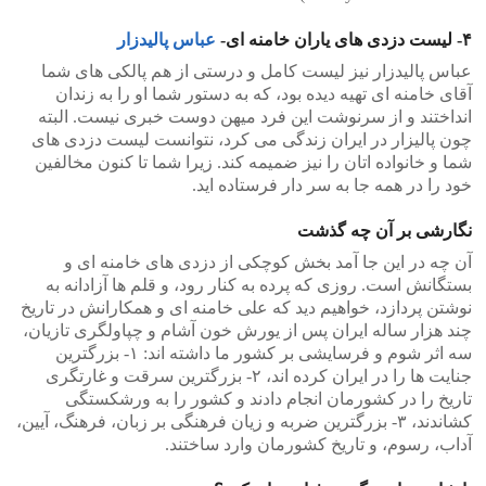
۴- لیست دزدی های یاران خامنه ای-
عباس پالیدزار
عباس پالیدزار نیز لیست کامل و درستی از هم پالکی های شما
آقای خامنه ای تهیه دیده بود، که به دستور شما او را به زندان
انداختند و از سرنوشت این فرد میهن دوست خبری نیست. البته
چون پالیزار در ایران زندگی می کرد، نتوانست لیست دزدی های
شما و خانواده اتان را نیز ضمیمه کند. زیرا شما تا کنون مخالفین
خود را در همه جا به سر دار فرستاده اید.
نگارشی بر آن چه گذشت
آن چه در این جا آمد بخش کوچکی از دزدی های خامنه ای و
بستگانش است. روزی که پرده به کنار رود، و قلم ها آزادانه به
نوشتن پردازد، خواهیم دید که علی خامنه ای و همکارانش در تاریخ
چند هزار ساله ایران پس از یورش خون آشام و چپاولگری تازیان،
سه اثر شوم و فرسایشی بر کشور ما داشته اند: ۱- بزرگترین
جنایت ها را در ایران کرده اند، ۲- بزرگترین سرقت و غارتگری
تاریخ را در کشورمان انجام دادند و کشور را به ورشکستگی
کشاندند، ۳- بزرگترین ضربه و زیان فرهنگی بر زبان، فرهنگ، آیین،
آداب، رسوم، و تاریخ کشورمان وارد ساختند.