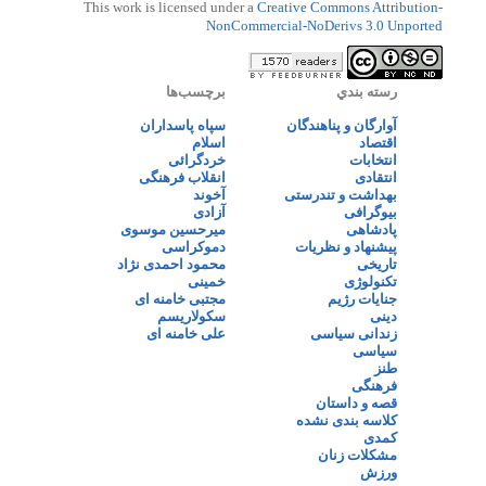
This work is licensed under a
Creative Commons Attribution-
NonCommercial-NoDerivs 3.0 Unported
رسته بندي
برچسب‌ها
آوارگان و پناهندگان
سپاه پاسداران
اقتصاد
اسلام
انتخابات
خردگرائی
انتقادی
انقلاب فرهنگی
بهداشت و تندرستی
آخوند
بیوگرافی
آزادی
پادشاهی
میرحسین موسوی
پیشنهاد و نظریات
دموکراسی
تاریخی
محمود احمدی نژاد
تکنولوژی
خمینی
جنایات رژیم
مجتبی خامنه ای
دینی
سکولاریسم
زندانی سیاسی
علی خامنه ای
سیاسی
طنز
فرهنگی
قصه و داستان
کلاسه بندی نشده
کمدی
مشکلات زنان
ورزش