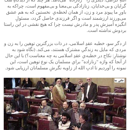
گرایان و بی‌خدایان، زنا‌زادگی بی‌معنا و بی‌مفهوم است، چراکه به
باورِ ما پیوندِ مرد و زن، از همان لحظه‌یِ نخستین که به هم عشق
می‌ورزند ارزشمند است و اگر فرزندی حاصل گردد، مسئولِ
انگیزه‌ آمیزشِ پدر و مادر‌ش نیست چرا که هیچ نقشی‌ در این راستا
بردوش نداشته است.
از دگر سو، خطبه‌ عقدِ اسلامی، در ذات بزرگترین توهین را به زن و
مردی که مایل به زندگیِ مشترک هستند، می‌کند. (نگاه شود به
نوشتارِ: نکاح در خطبه‌یِ عقدِ اسلامی به چه معناست؟) با این حال
از آنجا که واژه‌ “زنازاده” برایِ مسلمان یک نوع توهین است، این
نمونه را آوردیم تا ادبِ الله از زاویه‌ نگرشِ مسلمانان ارزیابی شود.