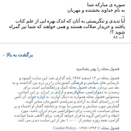
برگشت به بالا
فضول محله را بهتر بشناسید
فضول محله در ۱۳ اسفند ۱۳۸۷ پایه گذاری شد. این سایت کمبود و
نارسایی های
سیاسی
و
فرهنگی
کشورمان را زیر ذره بین گذاشته، و به
نقد می پردازد. هدف فضول محله کمک و راهگشایی است برای
رسیدن به
دموکراسی
،
سکولارسم
و
آزادی
در ایران. بر این اساس،
مسئولین فضول محله همواره به دنبال آوازند، نه
آوازه خوان
. آن کس
که در راستای کمک به آزادی و سربلندی کشورمان سخن گوید،
گفتارش مورد ستایش و تحسین ما بوده، و چنانچه گفتار او اشتباه و بر
مبنای سیاست نادرست برای
دموکراسی
مردم ایران باشد، مورد
انتقاد و اعتراض گروه ما قرار خواهد گرفت. برای آگاهی شما خواننده
گرامی، همه روزه بیشتر از ۱۰،۰۰۰ نفر از این سایت دیدن می کنند.
فضول محله
© ۱۳۹۳-۱۳۸۷ -
Cookie Policy