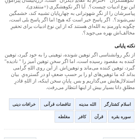
نکوهشگران ” احترام به عقایدِ دیگران” است، ارزیابیشان پیرامونِ
این نوع ادبیات چیست؟. آیا اگر نکوهشگری (=منتقدی)،
پیامبرشان را از نگرِ شهوترانی به چهارپایان تشبیه کند، خشمگین
نمی‌شوند؟. اگر پاسخ خیر است که هیچ! اما اگر پاسخ بلی است،
چگونه باورمندِ به الله‌ای هستند که از این نوع ادبیات برای تحقیرِ
مخالف‌اش بهره می‌جوید‌؟.
نکته پایانی
از نگرِ روانشناسی‌ اگر توهین شونده، توهینی را به خود گیرد، توهین
کننده به مقصود رسیده است، اما اگر سخنِ توهین آمیز را ” نادیده”
گیرد، توهین کننده می‌ماند و توهین‌اش. از این روی اللهِ گرامی‌
بداند که ما توهین‌های او را بر حسبِ ضعفِ او در گستره‌یِ بیان
استدلال‌ها‌یش می‌گذاریم و بس. پایانِ سخن اینکه، از اللهِ قادرِ
مطلقِ دانا بسیار بیش از اینها انتظار می‌رفت.
اسلام کشتارگر
الله مدینه
تناقضات قرآنی
خرافات دینی
سوره بقره
قرآن
کافر
مغلطه