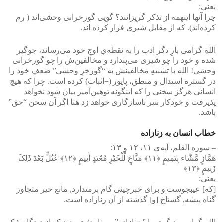
یعنی‌:
چرا آنها اینهمه از تذکر گریزانند؟ گویی گور‌خرانی وحشی‌اند ( رم
کرده‌اند). که از مقابل شیرى فرار کرده ‏اند.
اللهِ گرامی‌ بارِ دگر ادب را به نقطه‌یِ اوجِ خود می‌رساند، جوگیر
شده و خود را چو شیری می‌پندارد و مخالفین‌ش را چو گورخرانی
وحشی! الله با تشبیهِ مخالفینش به “گورخرِ وحشی” ضعفِ خود را
در گستره‌ استدال و منطق، پایور (=اثبات) کرده است. چرا که هیچ
انسانی‌ هرگز سخنی را که اینگونه توهین‌آمیز بیان شود نخواهد
پذیرفت و خودکار سر ناسازگاری خواهد زد هتا اگر آن سخن “حق”
باشد.
خطاب انسان به زنازاده
– سوره القلم، آیه‌ی ۱۱، ۱۲ و ۱۳:
هَمَّازٍ مَّشَّاء بِنَمِیمٍ ﴿۱۱﴾ مَنَّاعٍ لِّلْخَیْرِ مُعْتَدٍ أَثِیمٍ ﴿۱۲﴾ عُتُلٍّ بَعْدَ ذَلِکَ
زَنِیمٍ ﴿۱۳﴾
یعنی‌:
[که] عیبجوست و براى خبرچینى گام برمى‏دارد, مانع خیر متجاوز
گناه پیشه, گستاخ [و] گذشته از آن زنازاده است.
اللهِ گرامی‌، دیگری را ” زنازاده” می‌نامد؛ هر چند که از دیدگاهِ شک