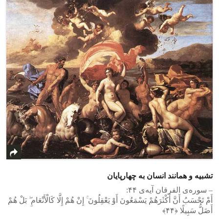
تشبیه و همانند انسان به چهارپایان
– سوره‌ی الفرقان آیه‌ی ۴۴:
أَمْ تَحْسَبُ أَنَّ أَکْثَرَ‌هُمْ یَسْمَعُونَ أَوْ یَعْقِلُونَ ۚ إِنْ هُمْ إِلَّا کَالْأَنْعَامِ ۖ بَلْ هُمْ
أَضَلُّ سَبِیلًا ﴿۴۴﴾