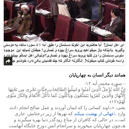
همانند دیگر انسان به چهارپایان
– سوره محمد، آیه ۱۲:
إِنَّ اللَّهَ یُدْخِلُ الَّذِینَ آمَنُوا وَعَمِلُوا الصَّالِحَاتِ جَنَّاتٍ تَجْرِی مِن تَحْتِهَا
الْأَنْهَارُ وَالَّذِینَ کَفَرُوا یَتَمَتَّعُونَ وَیَأْکُلُونَ کَمَا تَأْکُلُ الْأَنْعَامُ وَالنَّارُ مَثْوًى
لَّهُمْ﴿۱۲﴾
یعنی‌: خداوند کسانی را که ایمان آوردند و عمل صالح انجام دادند
وارد
باغهائی از بهشت می‏کند
که نهرها از زیر درختانش ‍ جاری
است، در حالی که کافران از متاع زودگذر دنیا بهره می‏گیرند و
همچون چهارپایان می‏خورند و سرانجام آتش دوزخ جایگاه آنهاست.