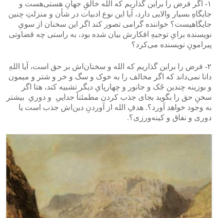
۱- اگر فرض را بر‌این گذاریم که الله خالقِ جهانِ هستی‌هست و
جایگاهِ بسیار والایی دارد، آیا این نوع ادبیات در شأن و منزلتِ چنین
جایگاهیست؟ خواننده‌ گرامی‌ تصور کند اگر این سخنان از سویِ
نویسنده برایِ توجیهِ افکار‌ش بیان شده بود، به راستی‌ چه قضاوتی
پیرامونِ نویسنده می‌کرد؟
۲- فرض را بر‌این گذاریم که الله و سخنان‌اش بر حق است، آیا اللهِ
دانا نمی‌داند که اگر مخالف را به خوک و سگ و خر و شتر و میمون
و بوزینه چندین جًک و جانور و چهارپایِ دیگر تشبیه کند، هتا اگر
سخنِ حق را بگوید بجای جذب کردن مطمئناً جداییِ و دوریِ بیشتر
به وجود خواهد آورد؟. هدفِ الله از آوردنِ دین‌اش جذب است یا
دوری و نفاق و کینه‌ورزی؟.