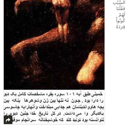
السَّبْتِ
فَقُلْنَا
لَهُمْ
کُونُواْ
قِرَدَةً