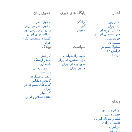
اخبار
پایگاه های خبری
حقوق زنان
اخبار روز
آزادگی
حقوق بشر
پيک ايران
گویا
حقوق بشر در ایران
جنبش آذربایجان
همبوم
زنان ايران پرس نيوز
خبرنامه ملّی ایرانیان
عدالت برای ایران
خودنویس
کمیته دانشجویی دفاع
سپیده دم
هرانا
سیاست
وبلاگ
سکولاریسم نو
فرانس ۲۴
مردمک
جبهه آزادیخواهان
آذرخش
حزب مشروطه ایران
اصغر ارسنگ
شورای ملی ایران
باچه آزره
ملیون ایران
حسین یزدانی
رستاخیز
عضر روشنگری
کابوس دیکتاتور
کتاب‌های ممنوعه در
ایران
گمنامیان
منتقد اسلام و ادیان
ویدئو
بهرام مشیری
حسن داعی
فيلم و سريال ايرانی
قاصدان آزادی
لنز ایران
من و تو