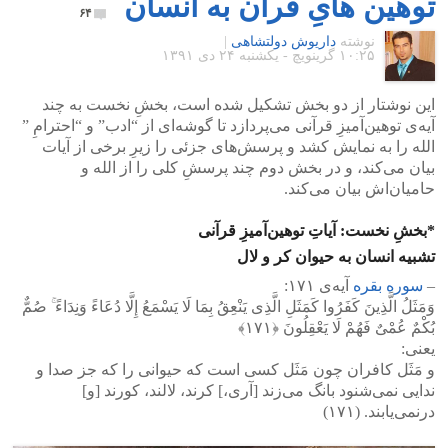
توهین هایِ قرآن به انسان
۶۴
نوشته
داریوش دولتشاهی
|
۱۰:۲۵ گرينويچ - یکشنبه ۲۴ دی ۱۳۹۱
این نوشتار از دو بخش تشکیل شده است، بخشِ نخست به چند
آیه‌ی توهین‌آمیزِ قرآنی می‌پردازد تا گوشه‌ای از “ادب” و “احترامِ ”
الله را به نمایش کشد و پرسش‌های جزئی را زیرِ برخی‌ از آیات
بیان می‌کند، و در بخش دوم چند پرسشِ کلی‌ را از الله و
حامیان‌اش بیان می‌کند.
*بخشِ نخست: آیاتِ توهین‌آمیزِ قرآنی
تشبیه انسان به حیوان کر و لال
–
سوره بقره
آیه‌ی ۱۷۱:
وَمَثَلُ الَّذِینَ کَفَرُ‌وا کَمَثَلِ الَّذِی یَنْعِقُ بِمَا لَا یَسْمَعُ إِلَّا دُعَاءً وَنِدَاءً ۚ صُمٌّ
بُکْمٌ عُمْیٌ فَهُمْ لَا یَعْقِلُونَ ﴿١٧١﴾
یعنی‌:
و مَثَل کافران چون مَثَل کسى است که حیوانى را که جز صدا و
ندایى نمى‌شنود بانگ مى‌زند [آرى،] کرند، لالند، کورند [و]
درنمى‌یابند. (۱۷۱)