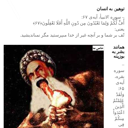
توهین به انسان
– سوره الانبیأ، آیه‌ی ۶۷:
أُفٍّ لَّکُمْ وَلِمَا تَعْبُدُونَ مِن دُونِ اللَّهِ أَفَلَا تَعْقِلُونَ﴿۶۷﴾
یعنی‌:
>
<
تًف بر شما و بر آنچه غیر از خدا مى‏پرستید مگر نمى‏اندیشید.
همانند
بشر به
بوزینه
–
سوره
بقره،
آیه‌ی
۶۵:
وَلَقَدْ
عَلِمْتُمُ
الَّذِینَ
اعْتَدَواْ
مِنکُمْ
فِی