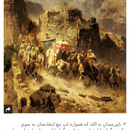
۳- باورمندانِ به الله که همواره لبِ تیغِ انتقادشان به سویِ