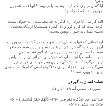
یعنی‌:
آیا گمان می‏بری اکثر آنها می‏شنوند یا می‏فهمند؟ آنها فقط همچون
چهارپایانند بلکه گمراه تر!
اللهِ گرامی‌، کا فران را ( کافر به چه معناست؟) به حیوان تشبیه
کرده است که کر و کور و لال گمراه هستند.آیا از نگاهِ مسلمان
تشبیهِ انسان به حیوان توهین نیست؟
آن انسانی‌ که تنها بر مبنایِ اندیشه و خرد، در گفته‌ها شک ورزد و
آن را از پالایشگاهِ خردِ خویش عبور دهد و و براین شود که کافر
شود اما سخنانِ موهوم را نپذیرد، بیشتر لایقِ تشبیه شدنِ به
حیوانات است یا آن انسان که شهوترانی‌اش آنچنان بر نفس‌اش
چیره میگردد که هتا (= حتّی) از زنِ پسر خوانده‌یِ خویش نیز
نمی‌گذرد (سوره الاحزاب آیه‌ی ۳۷)؟ به راستی‌ کدام یک شایسته‌یِ
چنین تشبیهی هستند؟
همانند انسان به گورخر
– سوره‌ی المدثر، آیه‌ ۴۹، ۵۰ و ۵۱:
فَمَا لَهُمْ عَنِ التَّذْکِرَةِ مُعْرِضِینَ ﴿۴۹﴾ کَأَنَّهُمْ حُمُرٌ مُّسْتَنفِرَةٌ ﴿۵۰﴾
فَرَّتْ مِن قَسْوَرَةٍ ﴿۵۱﴾