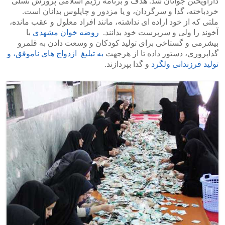
دارآویختن جوانان شد. هدف و برنامه رژیم اسلامی پرورش نسلی
خردباخته، گدا و سرگردان، و یا مزدور و چاپلوس بدانان است.
ملتی که از خود اراده ای نداشته، مانند افراد معلول و عقب مانده،
آخوند را ولی و سرپرست خود بدانند.
روضه خوان مشهدی
با
بیشرمی و گستاخی برای تولید کودکان و وسعت دادن به قلمرو
گداپروری، دستور داده تا از هرجهت
به تبلیغ ازدواج های ناموفق، و
تولید فرزندانی ولگرد
و گدا بپردازند.