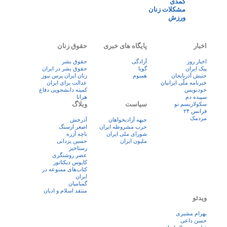
کمدی
مشکلات زنان
ورزش
اخبار
پایگاه های خبری
حقوق زنان
اخبار روز
آزادگی
حقوق بشر
پيک ايران
گویا
حقوق بشر در ایران
جنبش آذربایجان
همبوم
زنان ايران پرس نيوز
خبرنامه ملّی ایرانیان
عدالت برای ایران
خودنویس
کمیته دانشجویی دفاع
سپیده دم
هرانا
سیاست
وبلاگ
سکولاریسم نو
فرانس ۲۴
مردمک
جبهه آزادیخواهان
آذرخش
حزب مشروطه ایران
اصغر ارسنگ
شورای ملی ایران
باچه آزره
ملیون ایران
حسین یزدانی
رستاخیز
عضر روشنگری
کابوس دیکتاتور
کتاب‌های ممنوعه در
ایران
گمنامیان
منتقد اسلام و ادیان
ویدئو
بهرام مشیری
حسن داعی