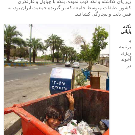
زیر پای گذاشته و لگد کوب نموده، بلکه با چپاول و غارتگری
کشور، طبقات متوسط جامعه که بر گیرنده جمعیت ایران بود، به
>
<
فقر، ذلت و بیچارگی کشا نید.
نکته
پایانی
با
برنامه
ریزی
آخوند
در