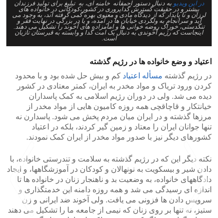
در این ویدیو
به دنبال دستور احمقانه خامنه ای، به تبلیغ برای تولید فرزندان
بیشتر و در حقیقت گسترش گداپروری در کشور،کودکانی در خانواده های
لرزان و نا پایدار که از دیدگاه مادی و معنوی بهره کمی گرفته اند، به وجود می
آید و سرانجام به ولگردی خیابان ها در آمده، و یا در بزرگی در نهایت فقر و
تنگدستی، خوراک روضه خوانی ها و امامزاده های آخوند را تشکیل می دهند.
اینجاست که رژیم آخوندی به دنبال یک امت گدا و وابسته به قبرستان تازیان
است.
اعتیاد و وضع خانواده ها در رژیم گذشته
در رژیم گذشته
مسأله اعتیاد
کم و بیش حل شده بود و با محدود
کردن ورود تریاک و مواد مخدر به ایران، کمتر معتادی در کشور
دیده می شد. ولی در دوران رژیم اسلامی به کمک پاسداران
خیانتکار و قاچاقچی همه روزه کامیون هایی از مواد مخدر از
مرزها گذشته و در ایران میان مردم پخش می شود. پاسدارن نه
تنها جوانان ایران را معتاد و زمین گیر کردند، بلکه در اعتیاد
کشورهای دیگر نیز با صدور مواد مخدر از ایران کمک نمودند.
نکته دیگر این که در رژیم گذشته به سلامت و تندرستی خانواده، با
دادن شیر و بیسکویت به نونهالان و کودکان در آموزشگاهها، و ایجاد
دادگاههای خانواده، به وضعیت بد و ناهنجار زنان در خانواده ها تا
اندازه ای رسیدگی می شد و همه روزه دامنه این خدمتگذاری و
سرویس دادن ها فزونی می یافت. ولی آخوند ضد ایرانی و زن
ستیز، نه تنها بر روی زنان که نیمی از جامعه ما را تشکیل می دهند