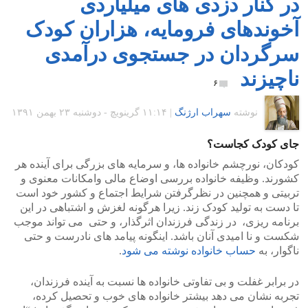
در کنار دزدی های میلیاردی
آخوندهای فرومایه، هزاران کودک
سرگردان در جستجوی درآمدی
ناچیزند
۶
نوشته
سهراب ارژنگ
|
۱۱:۱۴ گرينويچ - دوشنبه ۲۳ بهمن ۱۳۹۱
جای کودک کجاست؟
کودکان، نورچشم خانواده ها، و سرمایه های بزرگی برای آینده هر
کشورند. وظیفه خانواده بررسی اوضاع مالی وامکانات معنوی و
تربیتی و همچنین در نظرگرفتن شرایط اجتماع و کشور خود است
تا دست به تولید کودک زند. زیرا هرگونه لغزش و اشتباهی در این
برنامه ریزی، در زندگی فرزندان اثرگذار، و حتی می تواند موجب
شکست و نا امیدی آنان باشد. اینگونه پیامد های نادرست و حتی
ناگوار، به
حساب خانواده نوشته می شود
.
در برابر غفلت و بی تفاوتی خانواده ها نسبت به آینده فرزندان،
تجربه نشان می دهد بیشتر خانواده های خوب و تحصیل کرده،