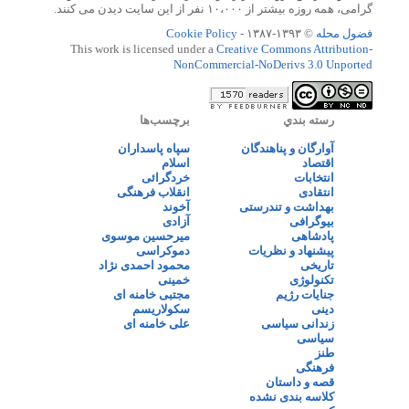
گرامی، همه روزه بیشتر از ۱۰،۰۰۰ نفر از این سایت دیدن می کنند.
فضول محله
© ۱۳۹۳-۱۳۸۷ -
Cookie Policy
This work is licensed under a
Creative Commons Attribution-
NonCommercial-NoDerivs 3.0 Unported
رسته بندي
برچسب‌ها
آوارگان و پناهندگان
سپاه پاسداران
اقتصاد
اسلام
انتخابات
خردگرائی
انتقادی
انقلاب فرهنگی
بهداشت و تندرستی
آخوند
بیوگرافی
آزادی
پادشاهی
میرحسین موسوی
پیشنهاد و نظریات
دموکراسی
تاریخی
محمود احمدی نژاد
تکنولوژی
خمینی
جنایات رژیم
مجتبی خامنه ای
دینی
سکولاریسم
زندانی سیاسی
علی خامنه ای
سیاسی
طنز
فرهنگی
قصه و داستان
کلاسه بندی نشده