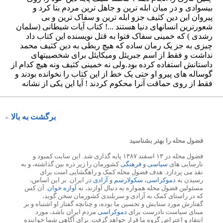
برگشت به بالا
فضول محله را بهتر بشناسید
فضول محله در ۱۳ اسفند ۱۳۸۷ پایه گذاری شد. این سایت کمبود و
نارسایی های
سیاسی
و
فرهنگی
کشورمان را زیر ذره بین گذاشته، و به
نقد می پردازد. هدف فضول محله کمک و راهگشایی است برای
رسیدن به
دموکراسی
،
سکولارسم
و
آزادی
در ایران. بر این اساس،
مسئولین فضول محله همواره به دنبال آوازند، نه
آوازه خوان
. آن کس
که در راستای کمک به آزادی و سربلندی کشورمان سخن گوید،
گفتارش مورد ستایش و تحسین ما بوده، و چنانچه گفتار او اشتباه و بر
مبنای سیاست نادرست برای
دموکراسی
مردم ایران باشد، مورد
انتقاد و اعتراض گروه ما قرار خواهد گرفت. برای آگاهی شما خواننده