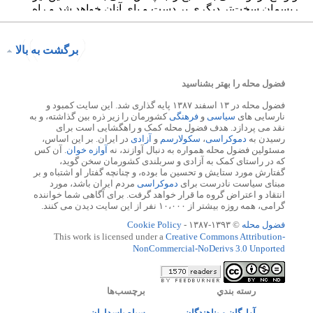
برگشت به بالا
فضول محله را بهتر بشناسید
فضول محله در ۱۳ اسفند ۱۳۸۷ پایه گذاری شد. این سایت کمبود و
نارسایی های
سیاسی
و
فرهنگی
کشورمان را زیر ذره بین گذاشته، و به
نقد می پردازد. هدف فضول محله کمک و راهگشایی است برای
رسیدن به
دموکراسی
،
سکولارسم
و
آزادی
در ایران. بر این اساس،
مسئولین فضول محله همواره به دنبال آوازند، نه
آوازه خوان
. آن کس
که در راستای کمک به آزادی و سربلندی کشورمان سخن گوید،
گفتارش مورد ستایش و تحسین ما بوده، و چنانچه گفتار او اشتباه و بر
مبنای سیاست نادرست برای
دموکراسی
مردم ایران باشد، مورد
انتقاد و اعتراض گروه ما قرار خواهد گرفت. برای آگاهی شما خواننده
گرامی، همه روزه بیشتر از ۱۰،۰۰۰ نفر از این سایت دیدن می کنند.
فضول محله
© ۱۳۹۳-۱۳۸۷ -
Cookie Policy
This work is licensed under a
Creative Commons Attribution-
NonCommercial-NoDerivs 3.0 Unported
رسته بندي
برچسب‌ها
آوارگان و پناهندگان
سپاه پاسداران