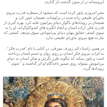
آبرومندانه تر از متونِ گذشته باز گذارند.
بشرِ امروزی پایوَر کرده است که میشود از سیطره قدرتِ نیرویِ
ماورایِ طبیعیِ زاده شده در تراوشاتِ ذهنیمان عبور کرد و
همچنان بر رویدادهایِ ناگوارِ دنیایِ پیرامون غلبه کرد. بهره گیری از
قدرتِ فکر، اراده انسان و ایجادِ انگیزه هایِ کندوکاوگرانه، او را به
سویِ کشف حقایقِ پنهانِ دنیایِ پیراموناش سوق میدهد، کشفی که
نیاز به هیچ نیرویِ ماورایِ طبیعی ندارد.
در همین راستا دکتر ژوزف مورفی، در کتابی با نامِ “قدرتِ فکر”،
به اثراتِ نیرویِ فکرِ انسان بر رویِ روان و جسمِ انسان پرداخته
است و پایور میکند که چگونه طرزِ نگرش و تفکرِ انسان به دنیایِ
پیرامونش میتواند رویِ ضمیرِ ناخداگاهِ او اثر گذاشته و ” شوندِ ”
رویدادها گردد.