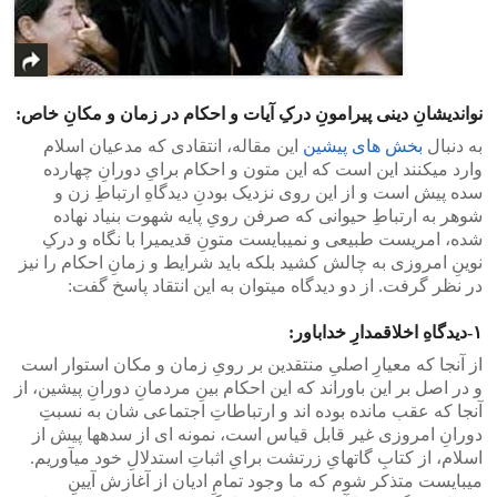
نواندیشانِ دینی پیرامونِ درکِ آیات و احکام در زمان و مکانِ خاص:
به دنبال
بخش های پیشین
این مقاله، انتقادی که مدعیان اسلام
وارد میکنند این است که این متون و احکام برایِ دورانِ چهارده
سده پیش است و از این روی نزدیک بودنِ دیدگاهِ ارتباطِ زن و
شوهر به ارتباطِ حیوانی که صرفن رویِ پایه شهوت بنیاد نهاده
شده، امریست طبیعی و نمیبایست متونِ قدیمیرا با نگاه و درکِ
نوینِ امروزی به چالش کشید بلکه باید شرایط و زمانِ احکام را نیز
در نظر گرفت. از دو دیدگاه میتوان به این انتقاد پاسخ گفت:
۱-دیدگاهِ اخلاقمدارِ خداباور:
از آنجا که معیارِ اصلیِ منتقدین بر رویِ زمان و مکان استوار است
و در اصل بر این باوراند که این احکام بینِ مردمانِ دورانِ پیشین، از
آنجا که عقب مانده بوده اند و ارتباطاتِ اجتماعی شان به نسبتِ
دورانِ امروزی غیر قابل قیاس است، نمونه ای از سدهها پیش از
اسلام، از کتابِ گاتهایِ زرتشت برایِ اثباتِ استدلالِ خود میآوریم.
میبایست متذکر شوم که ما وجود تمامِ ادیان از آغازش آیینِ