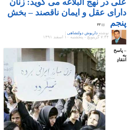
علی در نهج البلاغه می گوید: زنان
دارای عقل و ایمان ناقصند – بخش
پنجم
۴۳
نوشته
داریوش دولتشاهی
|
۷:۴۴ گرينويچ - پنجشنبه ۱۰ اسفند ۱۳۹۱
– پاسخ
به
انتقادِ