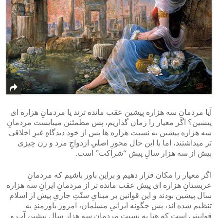
آیا مردمانِ سه هزاره پیشین عقب مانده ترند یا مردمانِ هزاره ای
پیشین؟ اگر معیار را زمان گذاریم، پس مطمئنن میبایست مردمانِ
سه هزاره پیشین به نسبت هزاره ها پس از خود دیدگاهِ غیرِ اخلاقی
تر میداشتند، اما با این حال محورِ اصلیِ ازدواجِ مرد و زن چیزی
بیش از سه هزار سالِ پیش “شراکت” است.
اگر معیار را مکان قرار دهیم و براین باور باشیم که مردمانِ
عربستانِ هزاره ای پیش عقب مانده تر از مردمانِ ایرانِ سه هزاره
سال پیشین بودند و این قوانین بر مبنایِ سنّتِ جاریِ پیش از اسلام
تنظیم شده اند، پس چگونه ایرانیِ مسلمان، امروز باورمندِ به
قوانینی است که هتا به نسبتِ مردمانِ سه هزار سال پیشینِ آب و