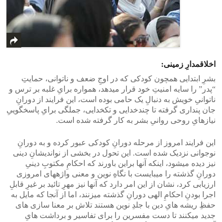
اخلاقمدارِ زمینی:
بشرِ ابتدایی همچون کودکی که در اوجِ ضعف و ناتوانی، حمایتِ
“پدر” را سایه امنیتِ خود قرار میدهد، همواره برایِ غلبه بر ترس و
ناتوانیِ خویش به دنبالِ یک حامی بوده است، این فرایند از دورانِ
جان پنداری گرفته تا چندخدایی و تکخدایی، جملگی برایِ پاسخگوییِ
نیازهایِ روحی روانیِ بشر به کار گرفته شده است.
این فرایند امروز از مرحله دورانِ کودکی عبور کرده و به دورانِ
نوجوانی نزدیک شده است. این تحول در بخشی از نواندیشانِ دینی
نیز دیده میشود، اینکه آنها براین باورند که احکامِ مکتوبِ دینیِ
دورانِ گذشته را میبایست با نگاهِ نوین و معنی واژههای امروزی
ارزیابی کرد، نشان از این امر دارد که آنها نیز مهرِ تائید بر غیرِ قابلِ
اجرا بودنِ احکامِ الهی دورانِ گذشته میزنند، اما از آنجا که مایل به
حفظِ ریشه هایِ دین با جلدِ نوین هستند تلاش بر معنا سازی های
جدید میکنند تا دست مفسرین را برای تفاسیر و برداشت هایِ