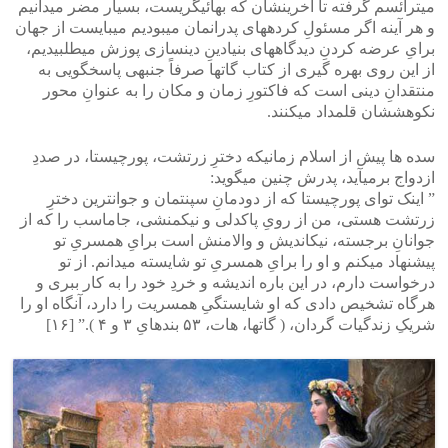
میترائسم گرفته تا آخرینشان که بهائیگریست، بسیار مضر میدانیم
و هر آینه اگر مسئولِ کردههای پدرانمان میبودیم میبایست از جهان
برایِ عرضه کردنِ دیدگاههای بنیادینِ دینسازی پوزش میطلبیدیم،
از این روی بهره گیری از کتاب گاتها صرفاً جنبهی پاسخگویی به
منتقدانِ دینی است که فاکتورِ زمان و مکان را به عنوانِ محور
نکوهششان قلمداد میکنند.
سده ها پیش از اسلام زمانیکه دخترِ زرتشت، پورچیستا، در صددِ
ازدواج برمیآید، پدرش چنین میگوید:
” اینک توای پورچیستا که از دودمانِ سپنتمان و جوانترین دخترِ
زرتشت هستی، من از رویِ پاکدلی و نیکمنشی، جاماسب را که از
جوانانِ برجسته، نیکاندیش و والامنش است برایِ همسریِ تو
پیشنهاد میکنم و او را برایِ همسریِ تو شایسته میدانم. از تو
درخواست دارم، در این باره اندیشه و خردِ خود را به کار ببری و
هرگاه تشخیص دادی که او شایستگیِ همسریت را دارد، آنگاه او را
شریکِ زندگیات گردان، ( گاتها، هات، ۵۳ بندهایِ ۳ و ۴ ).” [۱۶]