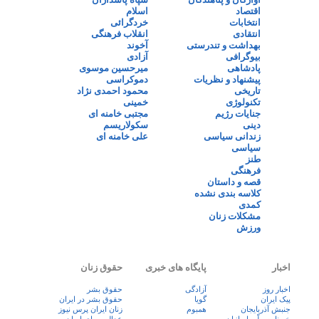
اقتصاد
اسلام
انتخابات
خردگرائی
انتقادی
انقلاب فرهنگی
بهداشت و تندرستی
آخوند
بیوگرافی
آزادی
پادشاهی
میرحسین موسوی
پیشنهاد و نظریات
دموکراسی
تاریخی
محمود احمدی نژاد
تکنولوژی
خمینی
جنایات رژیم
مجتبی خامنه ای
دینی
سکولاریسم
زندانی سیاسی
علی خامنه ای
سیاسی
طنز
فرهنگی
قصه و داستان
کلاسه بندی نشده
کمدی
مشکلات زنان
ورزش
اخبار
پایگاه های خبری
حقوق زنان
اخبار روز
آزادگی
حقوق بشر
پيک ايران
گویا
حقوق بشر در ایران
جنبش آذربایجان
همبوم
زنان ايران پرس نيوز