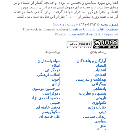
گفتارش مورد ستایش و تحسین ما بوده، و چنانچه گفتار او اشتباه و بر
مبنای سیاست نادرست برای
دموکراسی
مردم ایران باشد، مورد
انتقاد و اعتراض گروه ما قرار خواهد گرفت. برای آگاهی شما خواننده
گرامی، همه روزه بیشتر از ۱۰،۰۰۰ نفر از این سایت دیدن می کنند.
فضول محله
© ۱۳۹۳-۱۳۸۷ -
Cookie Policy
This work is licensed under a
Creative Commons Attribution-
NonCommercial-NoDerivs 3.0 Unported
رسته بندي
برچسب‌ها
آوارگان و پناهندگان
سپاه پاسداران
اقتصاد
اسلام
انتخابات
خردگرائی
انتقادی
انقلاب فرهنگی
بهداشت و تندرستی
آخوند
بیوگرافی
آزادی
پادشاهی
میرحسین موسوی
پیشنهاد و نظریات
دموکراسی
تاریخی
محمود احمدی نژاد
تکنولوژی
خمینی
جنایات رژیم
مجتبی خامنه ای
دینی
سکولاریسم
زندانی سیاسی
علی خامنه ای
سیاسی
طنز