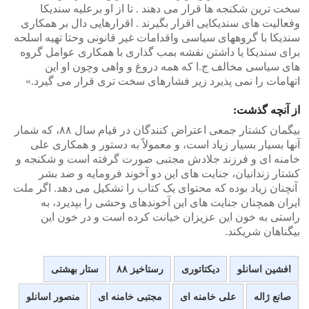
سخت ترین شکنجه ها قرار می دهند . تا از او برعلیه سندیکا
وفعالیت های سندیکایی اقرار بگیرند . اقرارهایی دال بر همکاری
سندیکا با گروههای سیاسی واقدامات غیر قانونی وحتا تهیه اسلحه
برای سندیکا یا داشتن نقشه بمب گذاری با همکاری عوامل گروه
های سیاسی مخالف ج.ا که همه دروغ و واهی وچون او این
اتهامات را نمی پذیرد زیر فشارهای سخت تری قرار می گیرد.»
از آنچه گذشت:
بیگمان کشتار جمعی اعتراض کنندگان در قیام سال ۸۸، که شمار
آنها بسیار بسیار زیاد است، و معمولاً به دستور و همکاری علی
خامنه ای و فرزند جلادش مجتبی صورت گرفته است و شکنجه و
کشتار زندانیان، جنایت های این دو آخوند فرومایه و ضد بشر
آنچنان زیاد بوده که محتوای یک کتاب را تشکیل می دهد. اگر ملت
ایران همچنان جنایت های این آخوندهای وحشی را بپدیرد، به
راستی به خون این عزیزان خیانت کرده است و در خون این
بیگناهان شریکند.
افشین اسانلو
دیکتاتوری
رستاخیز ۸۸
ستار بهشتی
صانع ژاله
علی خامنه ای
مجتبی خامنه ای
منصور اسانلو