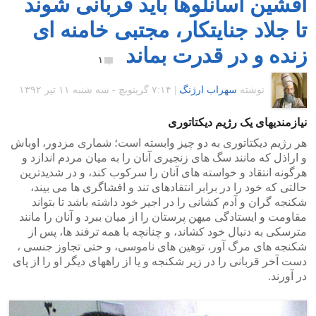
افشین اسانلوها باید قربانی شوند
تا جلاد جنایتکار، مجتبی خامنه ای
زنده و در قدرت بماند
۱
نوشته
سهراب ارژنگ
|
۷:۱۴ گرينويچ - سه شنبه ۱۱ تیر ۱۳۹۲
نیازمندیهای یک رژیم دیکتاتوری
هر رژیم دیکتاتوری به دو چیز وابسته است؛ شماری مزدور، اوباش
و اراذل که مانند سگ های زنجیری آنان را به میان مردم اندازد و
هرگونه انتقاد و خواسته های آنان را سرکوب کند، و در شدیدترین
حالتی که خود را در برابر انتقادهای تند و افشاگری ها می بیند،
شکنجه گران و آدم کشانی را در اجیر خود داشته باشد تا بتواند
مقاومت و ایستادگی میهن پرستان را از میان ببرد و آنان را مانند
مترسکی به دنبال خود کشاند، و چنانچه با همه ترفند ها، پس از
شکنجه های مرگ آور، توهین های ناموسی، و حتی تجاوز جنسی ،
دست آخر قربانی را در زیر شکنجه و یا از راههای دیگر او را از پای
در آورند.