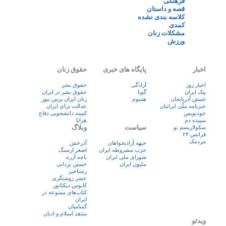
فرهنگی
قصه و داستان
کلاسه بندی نشده
کمدی
مشکلات زنان
ورزش
اخبار
پایگاه های خبری
حقوق زنان
اخبار روز
آزادگی
حقوق بشر
پيک ايران
گویا
حقوق بشر در ایران
جنبش آذربایجان
همبوم
زنان ايران پرس نيوز
خبرنامه ملّی ایرانیان
عدالت برای ایران
خودنویس
کمیته دانشجویی دفاع
سپیده دم
هرانا
سیاست
وبلاگ
سکولاریسم نو
فرانس ۲۴
مردمک
جبهه آزادیخواهان
آذرخش
حزب مشروطه ایران
اصغر ارسنگ
شورای ملی ایران
باچه آزره
ملیون ایران
حسین یزدانی
رستاخیز
عضر روشنگری
کابوس دیکتاتور
کتاب‌های ممنوعه در
ایران
گمنامیان
منتقد اسلام و ادیان
ویدئو