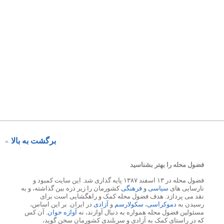
برگشت به بالا
فضول محله را بهتر بشناسید
فضول محله در ۱۳ اسفند ۱۳۸۷ پایه گذاری شد. این سایت کمبود و
نارسایی های
سیاسی
و
فرهنگی
کشورمان را زیر ذره بین گذاشته، و به
نقد می پردازد. هدف فضول محله کمک و راهگشایی است برای
رسیدن به
دموکراسی
،
سکولارسم
و
آزادی
در ایران. بر این اساس،
مسئولین فضول محله همواره به دنبال آوازند، نه
آوازه خوان
. آن کس
که در راستای کمک به آزادی و سربلندی کشورمان سخن گوید،