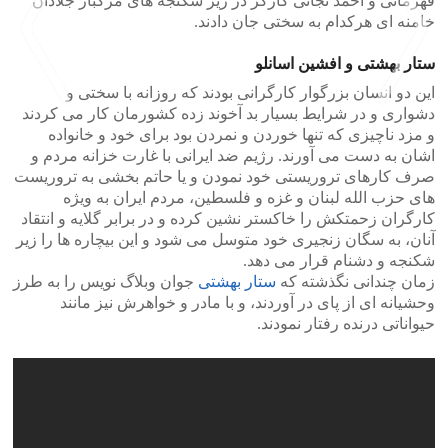
قهرمانی و احمد نجاتی کارگر در زیر شکنجه های مرگبار جلادان
خامنه ای هرکدام به سختی جان دادند.
ستار بهشتی و افشین اسانلو
این دو انسان بزرگوار کارگرانی بودند که روزانه با سختی و
دشواری و در شرایط بسیار بد آخوند زده کشورمان کار می کردند
و مزد ناچیزی که تنها خوردن و نمردن بود برای خود و خانواده
>
<
اشان به دست می آورند. رژیم ضد ایرانی با غارت خزانه مردم و
صرف کارهای تروریستی خود نمودن و یا حاتم بخشی به تروریست
های حزب الله لبنان و غزه و فلسطین، مردم ایران به ویژه
کارگران زحمتکش را خاکستر نشین کرده و در برابر گلایه و انتقاد
آنان، به سگان زنجیری خود متوسل می شود و این بیچاره ها را زیر
شکنجه و دشنام قرار می دهد.
زمان چندانی نگذشته که
ستار بهشتی
جوان وبلاگ نویس را به طرز
وحشیانه ای از پای در آوردند، و با مادر و خواهرش نیز مانند
حیواناتی درنده رفتار نمودند.