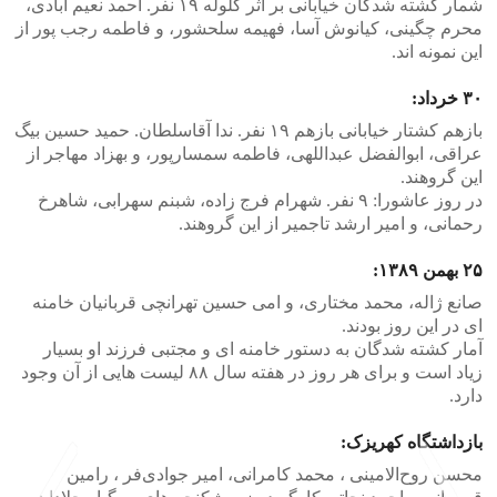
شمار کشته شدگان خیابانی بر اثر گلوله ۱۹ نفر. احمد نعیم آبادی،
محرم چگینی، کیانوش آسا، فهیمه سلحشور، و فاطمه رجب پور از
این نمونه اند.
۳۰ خرداد:
بازهم کشتار خیابانی بازهم ۱۹ نفر. ندا آقاسلطان. حمید حسین بیگ
عراقی، ابوالفضل عبداللهی، فاطمه سمسارپور، و بهزاد مهاجر از
این گروهند.
در روز عاشورا: ۹ نفر. شهرام فرج زاده، شبنم سهرابی، شاهرخ
رحمانی، و امیر ارشد تاجمیر از این گروهند.
۲۵ بهمن ۱۳۸۹:
صانع ژاله، محمد مختاری، و امی حسین تهرانچی قربانیان خامنه
ای در این روز بودند.
آمار کشته شدگان به دستور خامنه ای و مجتبی فرزند او بسیار
زیاد است و برای هر روز در هفته سال ۸۸ لیست هایی از آن وجود
دارد.
بازداشتگاه کهریزک:
محسن روح‌الامینی ، محمد کامرانی، امیر جوادی‌فر ، رامین