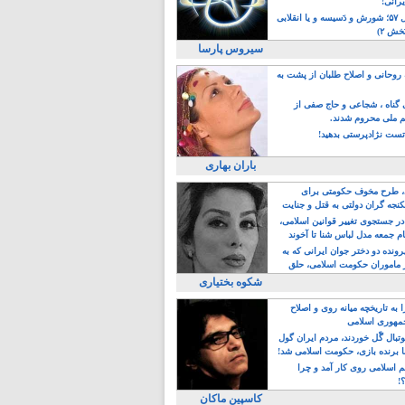
یرانی!
رویداد سال ۵۷؛ شورش و دَسیسه و یا انقلابی
خش ۲)
سیروس پارسا
روحانی و اصلاح طلبان از پشت به
ی گناه ، شجاعی و حاج صفی از
یم ملی محروم شدند.
ست نژادپرستی بدهید!
باران بهاری
طرح مخوف حکومتی برای
جه گران دولتی به قتل و جنایت
در جستجوی تغییر قوانین اسلامی،
ام جمعه مدل لباس شنا تا آخوند
مجنسگرا!
رونده دو دختر جوان ایرانی که به
 ماموران حکومت اسلامی، حلق
شکوه بختیاری
 به تاریخچه میانه روی و اصلاح
مهوری اسلامی
وتبال گًل خوردند، مردم ایران گول
ا برنده بازی، حکومت اسلامی شد!
م اسلامی روی کار آمد و چرا
؟!
کاسپین ماکان