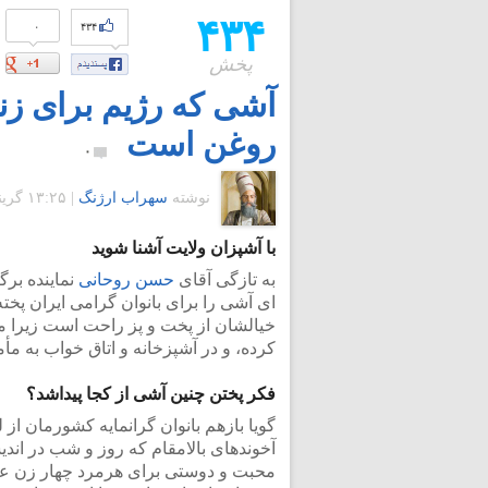
۴۳۴
۰
۴۳۴
پخش
آشی که رژیم برای زن
روغن است
۰
نوشته
سهراب ارژنگ
|
۱۳:۲۵ گرينويچ - جمعه ۲۸ تیر ۱۳۹۲
با آشپزان ولایت آشنا شوید
به تازگی آقای
حسن روحانی
نماینده برگ
ای آشی را برای بانوان گرامی ایران پخت
خیالشان از پخت و پز راحت است زیرا می
کرده، و در آشپزخانه و اتاق خواب به مأ
فکر پختن چنین آشی از کجا پیداشد؟
گویا بازهم بانوان گرانمایه کشورمان از
آخوندهای بالامقام که روز و شب در اندیش