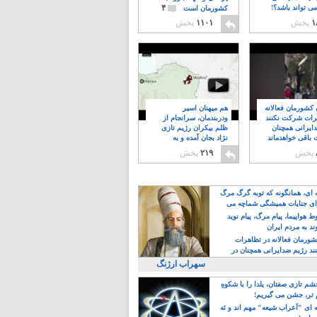
۴
ی تواند باشد؟!
کشورمان است
۱
پخش
۱۱۰۱
پخش
ن کشورمان فعالانه
هم میهنان اسیر
رات شرکت نکنند
ودربندمان، سرانجام از
ایرانی همچنان
ظلم بیکران رژیم تازی
 باقی خواهدماند
نژاد بجان آمده و به
۸
خبابانها ریختند
پخش
۲۱۹
پخش
ه ای، همانگونه که توبه گرگ مرگ
ی جنایات همیشگی شماچه می
!
 هواپیما، پیام مرگ، پیام نوید
د به مردم ایران
کشورمان فعالانه در تظاهرات
د رژیم ضدایرانی همچنان در
 خواهدماند
سهراب ارژنگ
م تازی صفتان، یلدا را با شکوهِ
 تر، جشن می گیریم!
 ای "اَعراب شیعه" مهم اند و نَه