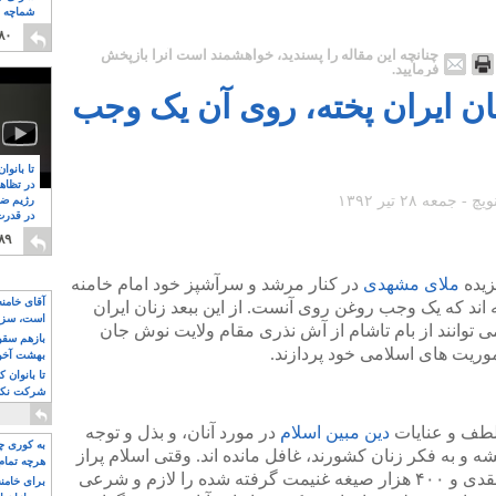
شماچه م
۸
۸۰
چنانچه این مقاله را پسندید، خواهشمند است آنرا بازپخش
فرمایید.
ان ایران پخته، روی آن یک وجب
تا بانوا
در تظاه
رژیم ضد
در قدرت
۸
۸۹
زیده
ملای مشهدی
در کنار مرشد و سرآشپز خود امام خامنه
آقای خامن
ه اند که یک وجب روغن روی آنست. از این ببعد زنان ایران
است، سزا
 توانند از بام تاشام از آش نذری مقام ولایت نوش جان
تواند باشد؟
بازهم سقوط
موریت های اسلامی خود پردازند.
بهشت آخون
تا بانوان 
شرکت نکنن
قدرت باقی
 لطف و عنایات
دین مبین اسلام
در مورد آنان، و بذل و توجه
به کوری چش
ه و به فکر زنان کشورند، غافل مانده اند. وقتی اسلام پراز
هرچه تمام
محبت و دوستی برای هرمرد چهار زن عقدی و ۴۰۰ هزار صیغه غنیمت گرفته شده را لازم و شرعی
برای خامنه