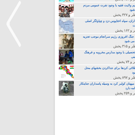
م ولایت فقیه با وجود نفرت عمومی مردم
 شود
اران، سپاه اختاپوس دزد و چپاولگر اصلی
ت
جنگ افروزی رژیم سرانجام موجب تجزیه
می شود
تحصیلی با وجود مدارس مخروبه و فرهنگ
نی
>
لائی کردها برای جداکردن بخشهای محل
د
یهنان کولبر کرد به وسیله پاسداران جنایتکار
مه دارد