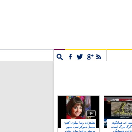
مشترک
جستجو
نه ای، همانگونه
شاهزاده رضا پهلوی اکنون
 گرگ مرگ است،
سمبل دموکراسی، میهن
نایات همیشگی
پرستی و تنها مبارز نجات