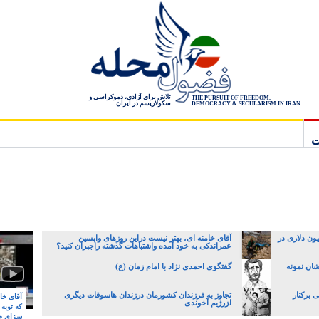
تلاش برای آزادی، دموکراسی و
THE PURSUIT OF FREEDOM,
سکولاریسم در ایران
DEMOCRACY & SECULARISM IN IRAN
ت
انک مرکزی با قاچاق چک ۷۲ میلیون دلاری در
آقای خامنه ای، بهتر نیست دراین روزهای واپسین
عمراندکی به خود آمده واشتباهات گذشته راجبران کنید؟
شان نمونه
گفتگوی احمدی نژاد با امام زمان (ع)
ی برکنار
تجاوز به فرزندان کشورمان درزندان هاسوقات دیگری
آقای خام
ا‍زرژیم آخوندی
که توبه
سزای ج