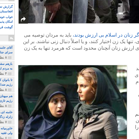
گزارش تصو
افغانستان 
خواب خوش و
امکان پذی
گوشت قرم
گر زنان در اسلام بی ارزش بودند،
باید به مردان توصیه می
 ۴۰۰ هزار صیغه ای، تنها یک زن اختیار کنند، و یا اصلاً دنبال زنی نباشند. بر این
ی ارزش زنان آنچنان محدود است که هرمرد تنها به یک زن
آقای خامن
سزای جنای
۸ نظر و ۱۸۰ پخش
بازهم سقو
د
به مردم ای
۴ نظر و ۹۷ پخش
ای
تا بانوان
م
رژیم ضدای
۸ نظر و ۸۹ پخش
هم میهنان
رژیم تازی 
۸ نظر و ۲۱۹ پخش
م
زلزله زدگا
ن
۷ نظر و ۲۱۰ پخش
را
خاورمیانه
ولی فقیه د
۶ نظر و ۱۵۷ پخش