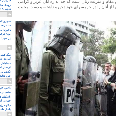
سربازانِ ا
ن مقام و منزلت زنان است که چه اندازه آنان عزیز و گرامی
د دهها از آنان را در حرمسرای خود ذخیره داشته، و دست محبت
مَردمی؟ (بَ
خنجری که 
ملت زدند
دلاوران ب
بودن در ت
ژن خوب! ت
سگ کشی، 
آموزش شکن
بیشتر
مسلمانان 
از دختر ام
مسلمان ه
نگاهی به پ
جرم تجاوز
آویز شدند!
نگاهی گذرا
طلبی در ج
بازیکنان ف
خوردند، ام
چگونه رژی
پایدار ماند