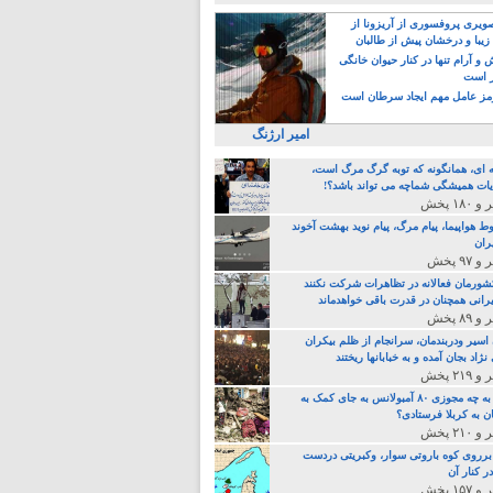
یری پروفسوری از آریزونا از
زیبا و درخشان پیش از طالبان
 آرام تنها در کنار حیوان خانگی
ر است
ز عامل مهم ایجاد سرطان است
امیر ارژنگ
ه ای، همانگونه که توبه گرگ مرگ است،
ات همیشگی شماچه می تواند باشد؟!
ط هواپیما، پیام مرگ، پیام نوید بهشت آخوند
ران
 کشورمان فعالانه در تظاهرات شرکت نکنند
رانی همچنان در قدرت باقی خواهدماند
 اسیر ودربندمان، سرانجام از ظلم بیکران
نژاد بجان آمده و به خبابانها ریختند
خامنه ای، به چه مجوزی ۸۰ آمبولانس به جای کمک به
ن به کربلا فرستادی؟
 برروی کوه باروتی سوار، وکبریتی دردست
ر کنار آن