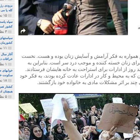
بزودی رژی
کله پا می
۱۵ نظر و ۳۲۷ پخش
سپاه پاسد
کشور اس
۳ نظر و ۱۶۲ پخش
سیاستهای 
کشورمان 
۱۱ نظر و ۳۱۵ پخش
آغاز سال 
یم همواره به فکر آرامش و آسایش زنان بوده و هست. نخست
خرافات دی
رای زنان خسته کننده و موجب درد سر است. بنابراین به
۱ نظر و ۷۴ پخش
 روز از ادارات برای استراحت به خانه هایشان فرستادند.
خوابهای ط
ان که به محیط و کار در ادارات عادت کرده بودند، به فکر خود
سکونت خو
۱۸ نظر و ۸۹۷ پخش
 چند بر اثر مشکلات مادی به خانواده خود بازگشتند.
کشتار هم م
همچنان ادا
۵ نظر و ۲۵۹ پخش