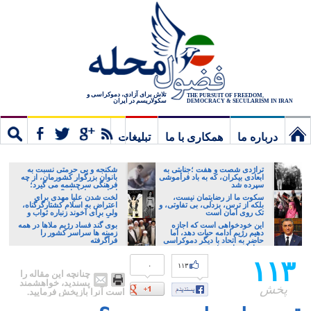
تلاش برای آزادی، دموکراسی و
THE PURSUIT OF FREEDOM,
سکولاریسم در ایران
DEMOCRACY & SECULARISM IN IRAN
درباره ما
همکاری با ما
تبلیغات
نخستین
مشترک
جستج
تراژدی شصت و هفت ؛جنایتی به
شکنجه و بی حرمتی نسبت به
ابعادی بیکران، که به باد فراموشی
بانوان بزرگوار کشورمان، از چه
سپرده شد
فرهنگی سرچشمه می گیرد؛
برگ
ایرانی، و یا تازیان؟
سکوت ما از رضایتمان نیست،
لخت شدن علیا مهدی برای
بلکه از ترس، بزدلی، بی تفاوتی، و
اعتراض به اسلام کشتارگرگناه،
تک روی امان است
ولی برای آخوند زنباره ثواب و
تبرک است
این خودخواهی است که اجازه
بوی گند فساد رژیم ملاها در همه
دهیم رژیم ادامه حیات دهد، اما
زمینه ها سراسر کشور را
حاضر به اتحاد با دیگر دموکراسی
فراگرفته
خواهان نباشیم!
۱۱۳
۰
۱۱۳
چنانچه این مقاله را
پسندید، خواهشمند
پخش
است آنرا بازپخش فرمایید.