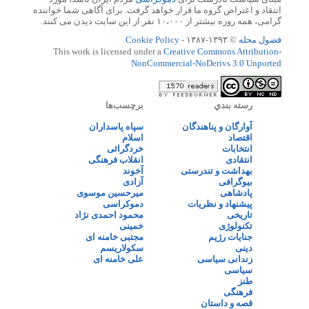
انتقاد و اعتراض گروه ما قرار خواهد گرفت. برای آگاهی شما خواننده
گرامی، همه روزه بیشتر از ۱۰،۰۰۰ نفر از این سایت دیدن می کنند.
فضول محله
© ۱۳۹۳-۱۳۸۷ -
Cookie Policy
This work is licensed under a
Creative Commons Attribution-
NonCommercial-NoDerivs 3.0 Unported
رسته بندي
برچسب‌ها
آوارگان و پناهندگان
سپاه پاسداران
اقتصاد
اسلام
انتخابات
خردگرائی
انتقادی
انقلاب فرهنگی
بهداشت و تندرستی
آخوند
بیوگرافی
آزادی
پادشاهی
میرحسین موسوی
پیشنهاد و نظریات
دموکراسی
تاریخی
محمود احمدی نژاد
تکنولوژی
خمینی
جنایات رژیم
مجتبی خامنه ای
دینی
سکولاریسم
زندانی سیاسی
علی خامنه ای
سیاسی
طنز
فرهنگی
قصه و داستان