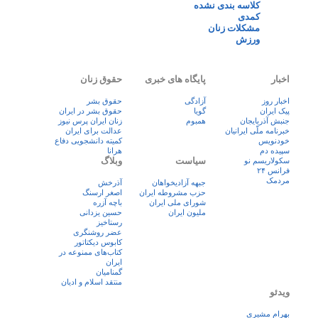
کلاسه بندی نشده
کمدی
مشکلات زنان
ورزش
اخبار
پایگاه های خبری
حقوق زنان
اخبار روز
آزادگی
حقوق بشر
پيک ايران
گویا
حقوق بشر در ایران
جنبش آذربایجان
همبوم
زنان ايران پرس نيوز
خبرنامه ملّی ایرانیان
عدالت برای ایران
خودنویس
کمیته دانشجویی دفاع
سپیده دم
هرانا
سیاست
وبلاگ
سکولاریسم نو
فرانس ۲۴
مردمک
جبهه آزادیخواهان
آذرخش
حزب مشروطه ایران
اصغر ارسنگ
شورای ملی ایران
باچه آزره
ملیون ایران
حسین یزدانی
رستاخیز
عضر روشنگری
کابوس دیکتاتور
کتاب‌های ممنوعه در
ایران
گمنامیان
منتقد اسلام و ادیان
ویدئو
بهرام مشیری