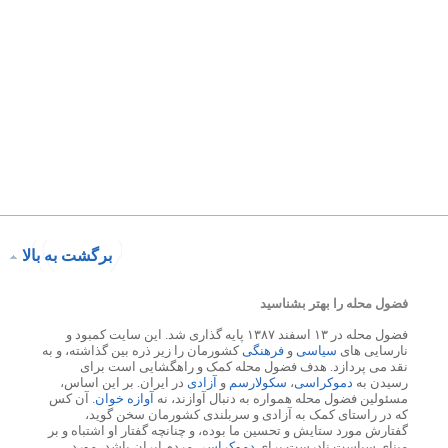
برگشت به بالا
فضول محله را بهتر بشناسید
فضول محله در ۱۳ اسفند ۱۳۸۷ پایه گذاری شد. این سایت کمبود و
نارسایی های
سیاسی
و
فرهنگی
کشورمان را زیر ذره بین گذاشته، و به
نقد می پردازد. هدف فضول محله کمک و راهگشایی است برای
رسیدن به
دموکراسی
،
سکولارسم
و
آزادی
در ایران. بر این اساس،
مسئولین فضول محله همواره به دنبال آوازند، نه
آوازه خوان
. آن کس
که در راستای کمک به آزادی و سربلندی کشورمان سخن گوید،
گفتارش مورد ستایش و تحسین ما بوده، و چنانچه گفتار او اشتباه و بر
مبنای سیاست نادرست برای
دموکراسی
مردم ایران باشد، مورد