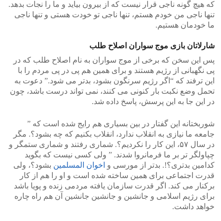
که هیچ گونه ناجی قرار نیست که از بیرون بیاید و ما را نجات بدهد.
تنها ناجی من خودم هستم، تنها ناجی تو خودت هستی و تنها ناجی
ما خودمان هستیم.
شارلاتان بازی موج سواران اصلاح طلب
پس این سخن که برخی از موج سواران به نام اصلاح طلب که در
پی نگهبانی از رژیم هستند و برای همین هم پی در پی مردم را با
این ترفند که “اگر رژیم سرنگون بشود، بدتر می شود.” دعوت به
تحمل وضع نکبت بار کنونی می کنند، نمی تواند درست باشد، چون
در این جا به این پرسش، پاسخ داده شد.
شوربختانه این گفتار در بین بسیاری هم رایج شده است که ”
جامعه ما نیازی به انقلاب ندارد، انقلاب بکنیم که چه بشود؟. مگر
در سال ۵۷، این کار را نکردیم؟. شماری رفتند و شماری ستمگر و
چپاولگر تر بر ما فرمانروا شدند. ” ولی کسی نیست که بگوید
کدامین بدتری؟!. بدتر از مورسی و
اخوان المسلمین
بشود؟، ولی
قدرت اجتماعی برای همین ساخته شده است و او را هم از کار
برکنار می کند. اگر قدرت سازمان یافته مردمی زنده و پویا باشد
برای رژیم اسلامی و جانشین و جانشین جانشین آن هم راه چاره
خواهد داشت.