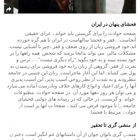
فحشای پنهان در ایران
صفحه حوادث را برای گریستن باید خواند ، عزای حقیقی
آنجاست…فقر و فحشا سالهاست در ایران با هم گره خورده
اند،خود فروشی زنان از روی ضعف و فقر ،چیز نا آشنایی نیست.
مشکلات مالی می تواند بدانجا برسد که شخص همه راهها را بر
خود بسته ببیند و به خود بگوید “راه دیگری نیست”…. ترس و
نفرت از فقر، گروهی از زنان را به خود فروشی برای رسیدن به
پول می کشاند. اما این آغاز ماجراست. زنان این چنینی در جامعه
مطرودند و به شدت از نظر روحی آسیب پذیر، این آسیب پذیری
آنها را برای اعتیاد و انواع کارهای خلاف ونادرست آماده می سازد
و می توان هر روز دهها مورد آن در صفحه حوادث مطبوعات
خواند و گریست. در حالی که در رسانه های دولتی فحشای
جامعه را نا موجود فرض می کنند ، صفحا ت آنها پر است از
حوادث مرتبط با فحشا.
از منشی گری تا تحقیر
منشی گری بانوان جوان از آن داستانهای غم انگیز است. دختری