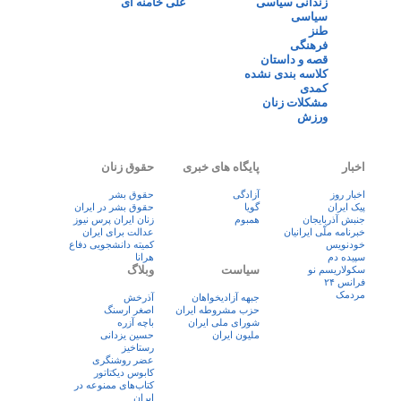
زندانی سیاسی
علی خامنه ای
سیاسی
طنز
فرهنگی
قصه و داستان
کلاسه بندی نشده
کمدی
مشکلات زنان
ورزش
اخبار
پایگاه های خبری
حقوق زنان
اخبار روز
آزادگی
حقوق بشر
پيک ايران
گویا
حقوق بشر در ایران
جنبش آذربایجان
همبوم
زنان ايران پرس نيوز
خبرنامه ملّی ایرانیان
عدالت برای ایران
خودنویس
کمیته دانشجویی دفاع
سپیده دم
هرانا
سیاست
وبلاگ
سکولاریسم نو
فرانس ۲۴
مردمک
جبهه آزادیخواهان
آذرخش
حزب مشروطه ایران
اصغر ارسنگ
شورای ملی ایران
باچه آزره
ملیون ایران
حسین یزدانی
رستاخیز
عضر روشنگری
کابوس دیکتاتور
کتاب‌های ممنوعه در
ایران