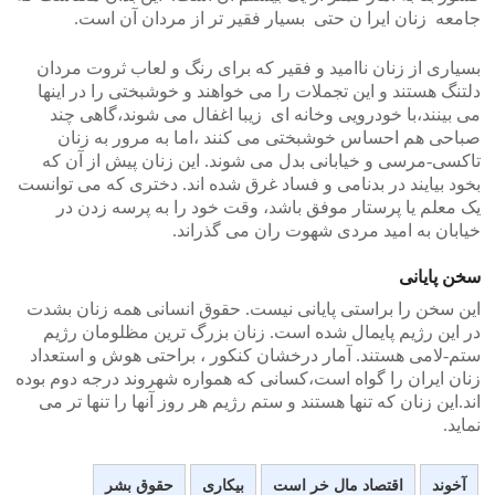
جامعه زنان ایرا ن حتی بسیار فقیر تر از مردان آن است.
بسیاری از زنان ناامید و فقیر که برای رنگ و لعاب ثروت مردان
دلتنگ هستند و این تجملات را می خواهند و خوشبختی را در اینها
می بینند،با خودرویی وخانه ای زیبا اغفال می شوند،گاهی چند
صباحی هم احساس خوشبختی می کنند ،اما به مرور به زنان
تاکسی-مرسی و خیابانی بدل می شوند. این زنان پیش از آن که
بخود بیایند در بدنامی و فساد غرق شده اند. دختری که می توانست
یک معلم یا پرستار موفق باشد، وقت خود را به پرسه زدن در
خیابان به امید مردی شهوت ران می گذراند.
سخن پایانی
این سخن را براستی پایانی نیست. حقوق انسانی همه زنان بشدت
در این رژیم پایمال شده است. زنان بزرگ ترین مظلومان رژیم
ستم-لامی هستند. آمار درخشان کنکور ، براحتی هوش و استعداد
زنان ایران را گواه است،کسانی که همواره شهروند درجه دوم بوده
اند.این زنان که تنها هستند و ستم رژیم هر روز آنها را تنها تر می
نماید.
آخوند
اقتصاد مال خر است
بیکاری
حقوق بشر