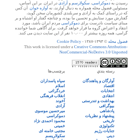
رسیدن به
دموکراسی
،
سکولارسم
و
آزادی
در ایران. بر این اساس،
مسئولین فضول محله همواره به دنبال آوازند، نه
آوازه خوان
. آن کس
که در راستای کمک به آزادی و سربلندی کشورمان سخن گوید،
گفتارش مورد ستایش و تحسین ما بوده، و چنانچه گفتار او اشتباه و بر
مبنای سیاست نادرست برای
دموکراسی
مردم ایران باشد، مورد
انتقاد و اعتراض گروه ما قرار خواهد گرفت. برای آگاهی شما خواننده
گرامی، همه روزه بیشتر از ۱۰،۰۰۰ نفر از این سایت دیدن می کنند.
فضول محله
© ۱۳۹۳-۱۳۸۷ -
Cookie Policy
This work is licensed under a
Creative Commons Attribution-
NonCommercial-NoDerivs 3.0 Unported
رسته بندي
برچسب‌ها
آوارگان و پناهندگان
سپاه پاسداران
اقتصاد
اسلام
انتخابات
خردگرائی
انتقادی
انقلاب فرهنگی
بهداشت و تندرستی
آخوند
بیوگرافی
آزادی
پادشاهی
میرحسین موسوی
پیشنهاد و نظریات
دموکراسی
تاریخی
محمود احمدی نژاد
تکنولوژی
خمینی
جنایات رژیم
مجتبی خامنه ای
دینی
سکولاریسم