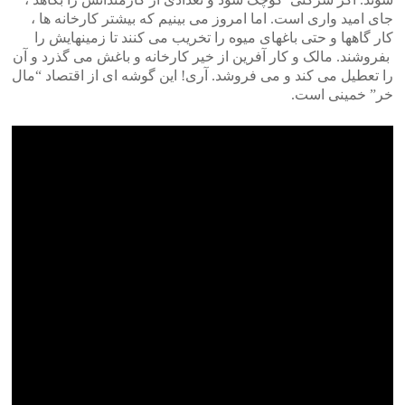
جای امید واری است. اما امروز می بینیم که بیشتر کارخانه ها ،
کار گاهها و حتی باغهای میوه را تخریب می کنند تا زمینهایش را
بفروشند. مالک و کار آفرین از خیر کارخانه و باغش می گذرد و آن
را تعطیل می کند و می فروشد. آری! این گوشه ای از اقتصاد “مال
خر” خمینی است.