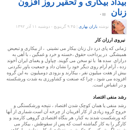
بیداد بیکاری و تحقیر روز افزون
زنان
۰
نوشته
باران بهاری
|
۹:۴۵ گرينويچ - دوشنبه ۱۱ آذر ۱۳۹۲
نیروی ارزان کار
ژمانی که پای درد دل زنان بیکار می نشینی ، از بیکاری و تبعیض
همیشگی در پرداخت حقوق ،خسته و خرد و غمگین ، با آهی به
درازای سده ها با تو سخن می گویند. چپاول و یغمای ایران آخوند
زده ، آرام آرام روی دیگر خود را نشان داد و جمعیت باور نکردنی
بیش از هفت میلیون نفر ، بیکارند و بزودی دومیلیون به این گروه
افزوده می شود ، چرا که صنعت و کشاورزی به شدت ورشکسته
و در انقباض است.
رشد منفی اقتصاد
رشد منفی یا همان کوچک شدن اقتصاد ، نتیجه ورشکستگی و
خروج گروه زیادی از کار آفرینان از چرخه آن است.شماری از آنها
که ورشکست شدند به کنار، هر بنگاه اقتصادی گروهی کارمند و
کارگر را به کار گماشته است که پس از سقوطش ، بیکار می
شوند. اگر شرکتی کوچک شود و تعدادی از کارمندانش را بکاهد ،