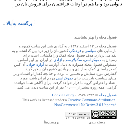
برگشت به بالا
فضول محله را بهتر بشناسید
فضول محله در ۱۳ اسفند ۱۳۸۷ پایه گذاری شد. این سایت کمبود و
نارسایی های
سیاسی
و
فرهنگی
کشورمان را زیر ذره بین گذاشته، و به
نقد می پردازد. هدف فضول محله کمک و راهگشایی است برای
رسیدن به
دموکراسی
،
سکولارسم
و
آزادی
در ایران. بر این اساس،
مسئولین فضول محله همواره به دنبال آوازند، نه
آوازه خوان
. آن کس
که در راستای کمک به آزادی و سربلندی کشورمان سخن گوید،
گفتارش مورد ستایش و تحسین ما بوده، و چنانچه گفتار او اشتباه و بر
مبنای سیاست نادرست برای
دموکراسی
مردم ایران باشد، مورد
انتقاد و اعتراض گروه ما قرار خواهد گرفت. برای آگاهی شما خواننده
گرامی، همه روزه بیشتر از ۱۰،۰۰۰ نفر از این سایت دیدن می کنند.
فضول محله
© ۱۳۹۳-۱۳۸۷ -
Cookie Policy
This work is licensed under a
Creative Commons Attribution-
NonCommercial-NoDerivs 3.0 Unported
رسته بندي
برچسب‌ها