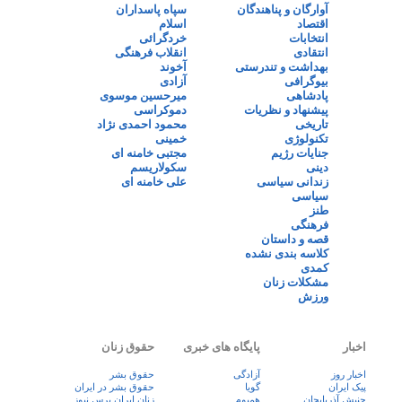
آوارگان و پناهندگان
سپاه پاسداران
اقتصاد
اسلام
انتخابات
خردگرائی
انتقادی
انقلاب فرهنگی
بهداشت و تندرستی
آخوند
بیوگرافی
آزادی
پادشاهی
میرحسین موسوی
پیشنهاد و نظریات
دموکراسی
تاریخی
محمود احمدی نژاد
تکنولوژی
خمینی
جنایات رژیم
مجتبی خامنه ای
دینی
سکولاریسم
زندانی سیاسی
علی خامنه ای
سیاسی
طنز
فرهنگی
قصه و داستان
کلاسه بندی نشده
کمدی
مشکلات زنان
ورزش
اخبار
پایگاه های خبری
حقوق زنان
اخبار روز
آزادگی
حقوق بشر
پيک ايران
گویا
حقوق بشر در ایران
جنبش آذربایجان
همبوم
زنان ايران پرس نيوز