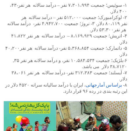
۱- سوئیس؛ جمعیت ۷،۳۰۱،۹۹۴ نفر – درآمد سالانه هر نفر-۴۳،
۴۰۰ دلار.
۲- لوکزامبورک؛ جمعیت ۵۱۲،۰۰۰ نفر – درآمد سالانه هر
نفر ۸۰،۱۱۹ دلار. ۳- نروژ؛ جمعیت ۴،۹۴۲،۷۰۰ نفر- درآمد سالانه
هر نفر۵۳،۳۰۰ دلار.
۴- اتریش؛ جمعیت ۸،۱۶۹،۹۲۹ – درآمد سالانه هر نفر ۴۱،۸۲۲
دلار.
۵- دانمارک؛ جمعیت ۵،۳۶۸،۸۵۴ نفر- درآمد سالانه هر نفر۴۰،۲۰۰
دلار.
۶-بلژیک؛ جمعیت ۱۰،۵۸۴،۵۳۴ نفر، و درآمد سالانه هر نفر ۳۵,
۳۸،۷۱۲۰ دلار می باشد.
۷- آیسلند؛ جمعیت ۳۱۲،۳۸۴ نفر- درآمد سالانه هر نفر ۳۸،۰۶۱
دلار.
۸-
براساس آمارجهانی
، ایران با درآمد سالیانه سرانه ۴۵۲۰ دلار در
این رتبه بندی در رده ۹۶ قرار دارد.