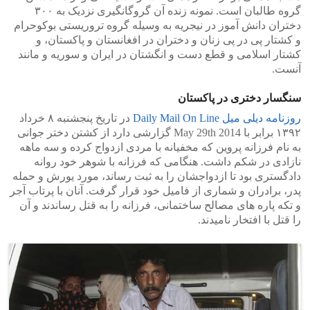
گروه طالبان است. نمونه زنده آن گروگانگیری نزدیک به ۳۰۰
دختران دانش آموز در نیجریه به وسیله گروه تروریستی بوکوحرام
و کشتار پی در پی زنان و دختران در افغانستان و پاکستان، و
کشتار اسلامی و قطع دست و انگشتان در ایران و سوریه و مانند
آنست.
سنگسار دختری در پاکستان
روزنامه دیلی میل Daily Mail On Line
در تاریخ پنجشنبه ۸ خرداد
۱۳۹۲ برابر با May 29th 2014 گزارشی دارد از کشتن دختر جوانی
به نام فرزانه پروین که مخفیانه با مردی ازدواج کرده و سه ماهه
نازادی در شکم داشت. هنگامی که فرزانه با شوهر خود روانه
دادگستری بود تا ازدواجشان را به ثبت رساند، مورد یورش و حمله
پدر، برادران و شماری از فامیل خود قرار گرفت. آنان با پرتاب آجر
و تکه پاره های مصالح ساختمانی، فرزانه را به قتل رساندند و آن
را قتل با افتخار نامیدند.