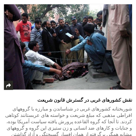
نقش کشورهای غربی در گسترش قانون شریعت
شوربختانه کشورهای غربی در شناساندن و مبارزه با گروههای
افراطی مذهبی که مبلغ شریعت و خواسته های عربستانند کوتاهی
کردند. تا آنجا که گروه القاعده پرورش یافته سیاست آمریکا بوده،
و جنایات و کارهای ضد انسانی و زن ستیزی این گروه و گروههای
مشابه همگی برگرفته از همان افسار گسیختگی و آزاد گذاشتن