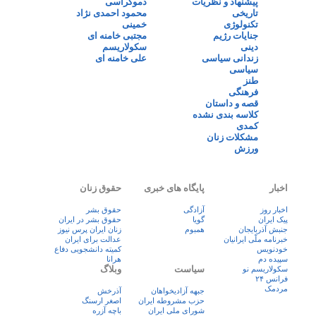
پیشنهاد و نظریات
دموکراسی
تاریخی
محمود احمدی نژاد
تکنولوژی
خمینی
جنایات رژیم
مجتبی خامنه ای
دینی
سکولاریسم
زندانی سیاسی
علی خامنه ای
سیاسی
طنز
فرهنگی
قصه و داستان
کلاسه بندی نشده
کمدی
مشکلات زنان
ورزش
اخبار
پایگاه های خبری
حقوق زنان
اخبار روز
آزادگی
حقوق بشر
پيک ايران
گویا
حقوق بشر در ایران
جنبش آذربایجان
همبوم
زنان ايران پرس نيوز
خبرنامه ملّی ایرانیان
عدالت برای ایران
خودنویس
کمیته دانشجویی دفاع
سپیده دم
هرانا
سیاست
وبلاگ
سکولاریسم نو
فرانس ۲۴
مردمک
جبهه آزادیخواهان
آذرخش
حزب مشروطه ایران
اصغر ارسنگ
شورای ملی ایران
باچه آزره