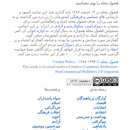
فضول محله را بهتر بشناسید
فضول محله در ۱۳ اسفند ۱۳۸۷ پایه گذاری شد. این سایت کمبود و
نارسایی های
سیاسی
و
فرهنگی
کشورمان را زیر ذره بین گذاشته، و به
نقد می پردازد. هدف فضول محله کمک و راهگشایی است برای
رسیدن به
دموکراسی
،
سکولارسم
و
آزادی
در ایران. بر این اساس،
مسئولین فضول محله همواره به دنبال آوازند، نه
آوازه خوان
. آن کس
که در راستای کمک به آزادی و سربلندی کشورمان سخن گوید،
گفتارش مورد ستایش و تحسین ما بوده، و چنانچه گفتار او اشتباه و بر
مبنای سیاست نادرست برای
دموکراسی
مردم ایران باشد، مورد
انتقاد و اعتراض گروه ما قرار خواهد گرفت. برای آگاهی شما خواننده
گرامی، همه روزه بیشتر از ۱۰،۰۰۰ نفر از این سایت دیدن می کنند.
فضول محله
© ۱۳۹۳-۱۳۸۷ -
Cookie Policy
This work is licensed under a
Creative Commons Attribution-
NonCommercial-NoDerivs 3.0 Unported
رسته بندي
برچسب‌ها
آوارگان و پناهندگان
سپاه پاسداران
اقتصاد
اسلام
انتخابات
خردگرائی
انتقادی
انقلاب فرهنگی
بهداشت و تندرستی
آخوند
بیوگرافی
آزادی
پادشاهی
میرحسین موسوی