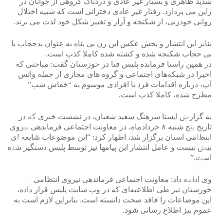
شدید ظاهری و بسیار غیر عادی و دردناک گروهی از جوانان در
ژاپن می پردازد. رفتار غیر عادی دخترانی است که شبیه اختلال
روانی خودزنی، از شکنجه و آزار و تغییر شکل خود لذت می برند.
بنابر این انتشار و پخش عکس این زن بی پناه به عنوان بدحجاب یا
بی حجاب شکنجه شده و کشته شده کاملا کذب است.
در همین راستا فرمانده پلیس فتا در خوزستان گفت: مباحثی که
اخیرا در شبکه‌های اجتماعی و گروه های مجازی از جمله واتس
آپ، درباره اقدامات فرد یا افرادی موسوم به “خفاش شب”
مطرح شده، کاملا کذب است.
به گزارش ایسنا سرهنگ سعید شعبان، در نشست خبری که در
تاریخ پنج شنبه ۸ خردادماه، در معاونت اجتماعی فرماندهی نیروی
انتظامی استان برگزار شد، اظهار کرد: “این موضوعات شایعه ای
بیش نیست و عامل انتشار این پیامها نیز توسط پلیس دستگیر شده
است.”
وی ادامه داد: معاونت اجتماعی فرماندهی نیروی انتظامی
خوزستان نیز طی اطلاعیه‌ای که در وب سایت پلیس قرار داده،
این موضاعات را فاقد صحت دانسته است. بنابراین لازم است به
عموم نیز اطلاع رسانی شود.
>
<