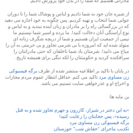
مادرانی هستیم که شما را در بدن خود پرورش دادیم.
از شیره جان خود به شما دادیم و لباس و پوشاک شما را تا دوران
جوانی شما انتخاب و تهیه کردیم. پس چگونه به خود اجازه می دهید
که در بزرگسالی راه را بر مادران و زنان آینده ببندید و به لباس و
نوع آراستگی آنان دخالت کنید!. ما برده و اسیر شما نیستیم ما
نیمی از جمعیت ایران هستیم و شما از دریچه شگرف زنانه ای
متولد شده اید که امروزه با بی شرمی تجاوز و بی حرمتی به آن را
مباح می دانید!. شرمتان باد شما ناخلفان که حتی مادرانتان را
سرافکنده کردید و حکومتتان را لکه ننگی برای همیشه تاریخ.
در پایان با تاکید بر اطلاعیه منتشر شده از طرف
برگه فیسبوکی
زن مساوی مرد
تاکید می کنم. حداقل انتظار عموم مردم مجازات
و اخراج او و عذرخواهی سایت تسنیم می باشد.
بن مایه ها:
«به این دختر در شیراز، کازرون و جهرم تجاوز شده و به قتل
رسیده»، پس حجابتان را رعایت کنید!
برگه فیسبوکی زن مساوی مرد
تکذیب ماجرای “خفاش شب” خوزستان