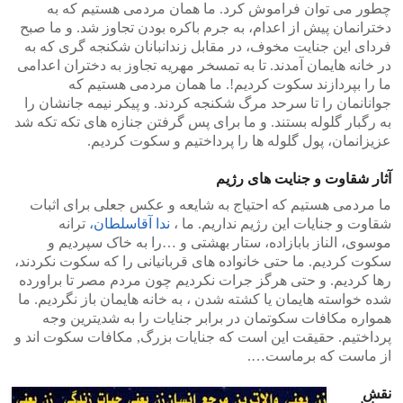
چطور می توان فراموش کرد. ما همان مردمی هستیم که به
دخترانمان پیش از اعدام، به جرم باکره بودن تجاوز شد. و ما صبح
فردای این جنایت مخوف، در مقابل زندانبانان شکنجه گری که به
در خانه هایمان آمدند. تا به تمسخر مهریه تجاوز به دختران اعدامی
ما را بپردازند سکوت کردیم!. ما همان مردمی هستیم که
جوانانمان را تا سرحد مرگ شکنجه کردند. و پیکر نیمه جانشان را
به رگبار گلوله بستند. و ما برای پس گرفتن جنازه های تکه تکه شد
عزیزانمان، پول گلوله ها را پرداختیم و سکوت کردیم.
آثار شقاوت و جنایت های رژیم
ما مردمی هستیم که احتیاج به شایعه و عکس جعلی برای اثبات
شقاوت و جنایات این رژیم نداریم. ما ،
ندا آقاسلطان،
ترانه
موسوی، الناز بابازاده، ستار بهشتی و …را به خاک سپردیم و
سکوت کردیم. ما حتی خانواده های قربانیانی را که سکوت نکردند،
رها کردیم. و حتی هرگز جرات نکردیم چون مردم مصر تا براورده
شده خواسته هایمان یا کشته شدن ، به خانه هایمان باز نگردیم. ما
همواره مکافات سکوتمان در برابر جنایات را به شدیترین وجه
پرداختیم. حقیقت این است که جنایات بزرگ, مکافات سکوت اند و
از ماست که برماست….
نقش