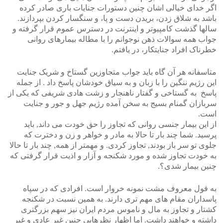
اگر خدای خیالی اشان چنین دستورات جنایات باری صادر کرده
باشد به شلاق زدن، بریدن دست و پا، و سنگسار کردن بپردازند.
سالها گذشت کامپیوتر و اینترنت در دسترس عموم قرار گرفته و
جواب همه سوالات ذهن نوجوانم را با مطاله بیمارهای روانی
خطرناک افراد جنایتکار، در یافتم.
متاسفانه هر آن گاه باید جواب متجاوزین گستاخ و شریک جنایت
این رژیم ننگین را با زبان و به سیاق خودشان پاسخ داد . از جمله
پاسخ به گستاخی و گفتار ناهنجار و زشت هادی شریفی که یکی از
سربازان گمنام بسیج به سخن آمده رژیم جهل و جور و جنایت
است.
از این بیمار جنسی روانی که تجاوز را حق خودت می داند, باید
پرسید. شما چند بار تا حالا به مادر و خواهر و زن و دخترت که
جلوی تو سر باز بودند, تجاوز کردی. و مهمتر از همه, چند بار تا حالا
به خودت تجاوز شده و مورد شکنجه و آزار و اذیت قرار گرفتی که
چنین بیمار شدی؟.
به قول معروف مشت نمونه خروار است. افرادی که در سپاه
پاسداران مقام های مهم تری دارند. به همین نسبت در شکنجه
کشتار و تجاوز به مال و ناموس مردم ایران نیز سهم بزرگتری
داشته و خواهند داشت. اما اظهار نظرهایی چنین غیر عادی و غیر