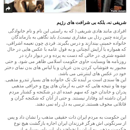
شریفی نه، بلکه بی شرافت های رژیم
افرادی مانند هادی شریفی ( که به راستی این نام و نام خانوادگی
برازنده چنین رذل بی مقداری نیست), باید نگاهی به بازماندگان
خانواده خمینی بیندازند و درس بگیرند. فردی چون نعیمه اشراقی،
که همواره با آرایش آنچنانی و به قول عامه با عکس هایی در حال
عشوه شتری. در حالی که دست به پرده و در دیوار دارد در
روزنامه ها وبسایت حاوی حکومت اسلامی ظاهر می شود. و حتی
مجبور به فتوشاپ کردن بدن عریان و یا لباس های بدن نمای دختر
خود در عکس های اینترنتی می باشد.
این ها سندی است بر آینده تک تک خانواده های بسیار تندرو مذهبی.
نوه ها و نتیجه هایی که حتی به آرمان های پوچ و خرافی مذهبی
پدران و خاندان خود که سهم عمده ای در شکنجه و کشتار مردم
ایران داشته اند وفادار نیستند. و حتی از آنان که شکنجه گران و
قاتلانی مخوف هستند, ترسی به دل راه نمی دهند.
این حکومت به مردم ایران ذات حقیقی مذهب را نشان داد و پس
از سرنگونی اش هرگز فرزندان ایران اجازه بازگشت هیچ نوع
حکومت مذهبی به ایران را نخواهند داد. این باور بسیاری از