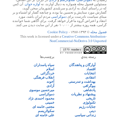
مسئولین فضول محله همواره به دنبال آوازند، نه
آوازه خوان
. آن کس
که در راستای کمک به آزادی و سربلندی کشورمان سخن گوید،
گفتارش مورد ستایش و تحسین ما بوده، و چنانچه گفتار او اشتباه و بر
مبنای سیاست نادرست برای
دموکراسی
مردم ایران باشد، مورد
انتقاد و اعتراض گروه ما قرار خواهد گرفت. برای آگاهی شما خواننده
گرامی، همه روزه بیشتر از ۱۰،۰۰۰ نفر از این سایت دیدن می کنند.
فضول محله
© ۱۳۹۳-۱۳۸۷ -
Cookie Policy
This work is licensed under a
Creative Commons Attribution-
NonCommercial-NoDerivs 3.0 Unported
رسته بندي
برچسب‌ها
آوارگان و پناهندگان
سپاه پاسداران
اقتصاد
اسلام
انتخابات
خردگرائی
انتقادی
انقلاب فرهنگی
بهداشت و تندرستی
آخوند
بیوگرافی
آزادی
پادشاهی
میرحسین موسوی
پیشنهاد و نظریات
دموکراسی
تاریخی
محمود احمدی نژاد
تکنولوژی
خمینی
جنایات رژیم
مجتبی خامنه ای
دینی
سکولاریسم
زندانی سیاسی
علی خامنه ای