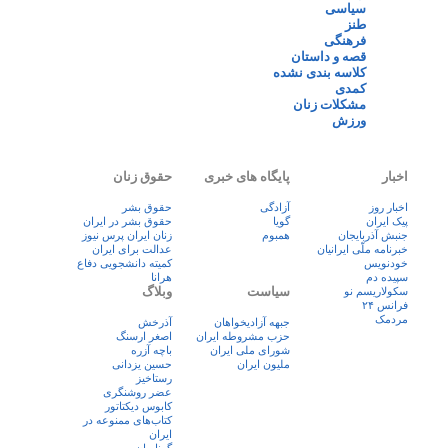
سیاسی
طنز
فرهنگی
قصه و داستان
کلاسه بندی نشده
کمدی
مشکلات زنان
ورزش
اخبار
پایگاه های خبری
حقوق زنان
اخبار روز
آزادگی
حقوق بشر
پيک ايران
گویا
حقوق بشر در ایران
جنبش آذربایجان
همبوم
زنان ايران پرس نيوز
خبرنامه ملّی ایرانیان
عدالت برای ایران
خودنویس
کمیته دانشجویی دفاع
سپیده دم
هرانا
سیاست
وبلاگ
سکولاریسم نو
فرانس ۲۴
مردمک
جبهه آزادیخواهان
آذرخش
حزب مشروطه ایران
اصغر ارسنگ
شورای ملی ایران
باچه آزره
ملیون ایران
حسین یزدانی
رستاخیز
عضر روشنگری
کابوس دیکتاتور
کتاب‌های ممنوعه در
ایران
گمنامیان