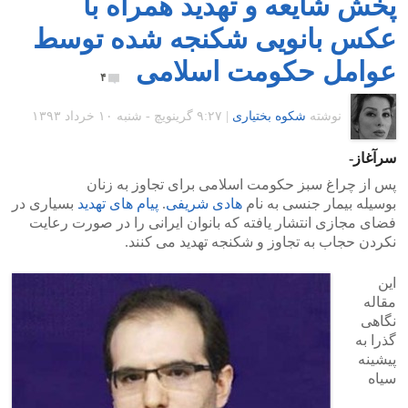
پخش شایعه و تهدید همراه با
عکس بانویی شکنجه شده توسط
عوامل حکومت اسلامی
۴
نوشته
شکوه بختیاری
|
۹:۲۷ گرينويچ - شنبه ۱۰ خرداد ۱۳۹۳
سرآغاز-
پس از چراغ سبز حکومت اسلامی برای تجاوز به زنان
بوسیله بیمار جنسی به نام
هادی شریفی
.
پیام های تهدید
بسیاری در
فضای مجازی انتشار یافته که بانوان ایرانی را در صورت رعایت
نکردن حجاب به تجاوز و شکنجه تهدید می کنند.
این
مقاله
نگاهی
گذرا به
پیشینه
سیاه