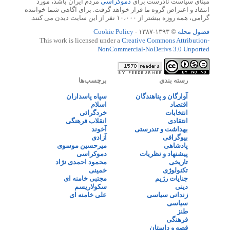
مبنای سیاست نادرست برای
دموکراسی
مردم ایران باشد، مورد
انتقاد و اعتراض گروه ما قرار خواهد گرفت. برای آگاهی شما خواننده
گرامی، همه روزه بیشتر از ۱۰،۰۰۰ نفر از این سایت دیدن می کنند.
فضول محله
© ۱۳۹۳-۱۳۸۷ -
Cookie Policy
This work is licensed under a
Creative Commons Attribution-
NonCommercial-NoDerivs 3.0 Unported
رسته بندي
برچسب‌ها
آوارگان و پناهندگان
سپاه پاسداران
اقتصاد
اسلام
انتخابات
خردگرائی
انتقادی
انقلاب فرهنگی
بهداشت و تندرستی
آخوند
بیوگرافی
آزادی
پادشاهی
میرحسین موسوی
پیشنهاد و نظریات
دموکراسی
تاریخی
محمود احمدی نژاد
تکنولوژی
خمینی
جنایات رژیم
مجتبی خامنه ای
دینی
سکولاریسم
زندانی سیاسی
علی خامنه ای
سیاسی
طنز
فرهنگی
قصه و داستان