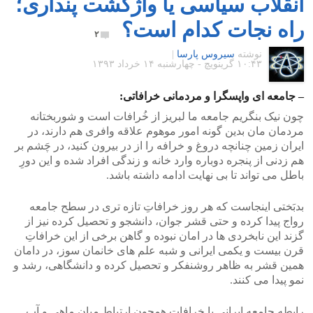
انقلاب سیاسی یا واژگشت پنداری؛
راه نجات کدام است؟
۲
نوشته
سیروس پارسا
|
۱۰:۴۳ گرينويچ - چهارشنبه ۱۴ خرداد ۱۳۹۳
– جامعه ای واپسگرا و مردمانی خرافاتی:
چون نیک بنگریم جامعه ما لبریز از خُرافات است و شوربختانه
مردمان مان بدین گونه امور موهوم علاقه وافری هم دارند، در
ایران زمین چنانچه دروغ و خرافه را از در بیرون کنید، در چَشم بر
هم زدنی از پنجره دوباره وارد خانه و زندگی افراد شده و این دورِ
باطل می تواند تا بی نهایت ادامه داشته باشد.
بدبَختی اینجاست که هر روز خرافاتِ تازه تری در سطح جامعه
رواج پیدا کرده و حتی قشر جوان، دانشجو و تحصیل کرده نیز از
گزند این نابخردی ها در امان نبوده و گاهن برخی از این خرافاتِ
قرن بیست و یکمی ایرانی و شبه علم های خانمان سوز، در دامان
همین قشر به ظاهر روشنفکر و تحصیل کرده و دانشگاهی، رشد و
نمو پیدا می کنند.
رابطه جامعه ایرانی با خرافات همچون ارتباط میانِ ماهی و آب