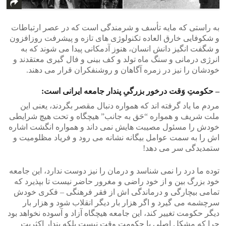
به راستی که مایه تأسف و شرمندگی است که در عصر ارتباطات
و شکوفایی خارق العاده تکنولوژی های تازه و پیشرفت روزافزون
و شگفت انگیز دانش انسان، هنوز آدمکانی پیدا می شوند که به
انرژی درمانی و سنگ ماه تولد و کف بینی و فال گیری معتقدند و
خودشان را نیز در زمره آگاهان و روشنفکران قرار می دهند.
– حکومتِ وَقت درخور بزرگیِ پندار جامعه ایرانی است:
مردم ما یاد گرفته اند که همواره دنبال مقصر بگردند، یعنی این
ملت شریف و همواره “حَق به جانب” هیچگاه و تحت هیچ شرایطی
خودش را مسئول مصیبت هایش نمی داند و همواره انگشت اشاره
اش را به سمت عوامل بیگانه نشانه می رود و فریاد مظلومیت و
ستمدیدگی سر می دهد!
توده ما درد را نمی شناسد و درمان را نیز دوست ندارد، این جامعه
خود بزرگ بین و از خود راضی و مغرور حاضر نیست تا بپذیرد که
تمامی بیچارگی و درماندگی اش از فقر فرهنگی – فکری خودش
سرچشمه می گیرد و اگر هزار بار دیگر انقلاب شود و هزار بار
دیگر حکومت تغییر کند، این جامعه هیچگاه آزاد و آسوده نخواهد بود
چرا که مشکل اصلی با حکومت وقت نیست بلکه پندار اکثریت