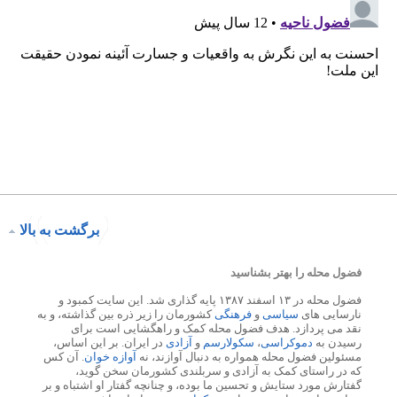
برگشت به بالا
فضول محله را بهتر بشناسید
فضول محله در ۱۳ اسفند ۱۳۸۷ پایه گذاری شد. این سایت کمبود و
نارسایی های
سیاسی
و
فرهنگی
کشورمان را زیر ذره بین گذاشته، و به
نقد می پردازد. هدف فضول محله کمک و راهگشایی است برای
رسیدن به
دموکراسی
،
سکولارسم
و
آزادی
در ایران. بر این اساس،
مسئولین فضول محله همواره به دنبال آوازند، نه
آوازه خوان
. آن کس
که در راستای کمک به آزادی و سربلندی کشورمان سخن گوید،
گفتارش مورد ستایش و تحسین ما بوده، و چنانچه گفتار او اشتباه و بر