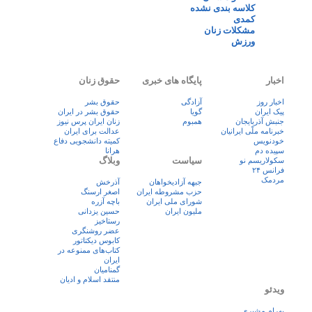
کلاسه بندی نشده
کمدی
مشکلات زنان
ورزش
اخبار
پایگاه های خبری
حقوق زنان
اخبار روز
آزادگی
حقوق بشر
پيک ايران
گویا
حقوق بشر در ایران
جنبش آذربایجان
همبوم
زنان ايران پرس نيوز
خبرنامه ملّی ایرانیان
عدالت برای ایران
خودنویس
کمیته دانشجویی دفاع
سپیده دم
هرانا
سیاست
وبلاگ
سکولاریسم نو
فرانس ۲۴
مردمک
جبهه آزادیخواهان
آذرخش
حزب مشروطه ایران
اصغر ارسنگ
شورای ملی ایران
باچه آزره
ملیون ایران
حسین یزدانی
رستاخیز
عضر روشنگری
کابوس دیکتاتور
کتاب‌های ممنوعه در
ایران
گمنامیان
منتقد اسلام و ادیان
ویدئو
بهرام مشیری