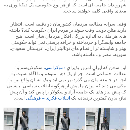
شهروندان جامعه ای است که از هر نوع حکومتی، یک دیکتاتوری به
معنای واقعی کلمه خواهند ساخت.
وَقنی سرانه مطالعه مردمان کشورمان دو دقیقه است، انتظار
دارید مثلن دولت وقت سوئد بر مردم ایران حکومت کند؟ داشته
های هر ملتی به اندازه بزرگی افکار مردمان شان است! هیج
جامعه واپسگرا و خردباخته و خرافه پرستی نمی تواند حکومتی
بهتر و شایسته تر از نظام های توتالیتر ایران، عربستان سعودی،
سوریه، مصر و…داشته باشد.
این سخن که ایرانِ امروز پذیرایِ
دموکراسی
، سکولاریسم و
عدالت اجتماعی است، جز از یک ذهن متوهم و نا آگاه نسبت به
آنچه در جامعه مان می گذرد، بر نمی آید و یک انسانِ واقع بین به
نیکی می داند که ایران ما پیش از هرگونه انقلاب سیاسی، بایستی
که پیش نیاز های یک جامعه آزاد و سکولار را پاس کند و آن پیش
نیاز، بدون کمترین تردیدی، یک
انقلاب فکری – فرهنگی
است.
>
<