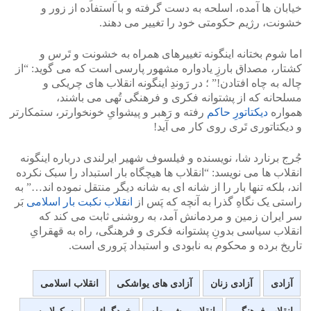
خیابان ها آمده، اسلحه به دست گرفته و با استفاده از زور و
خشونت، رژیم حکومتی خود را تغییر می دهند.
اما شوم بختانه اینگونه تغییرهای همراه به خشونت و تَرس و
کشتار، مصداق بارزِ یادواره مشهور پارسی است که می گوید: “از
چاله به چاه افتادن!” ؛ در رَوندِ اینگونه انقلاب های چریکی و
مسلحانه که از پشتوانه فکری و فرهنگی تُهی می باشند،
همواره
دیکتاتورِ حاکم
رفته و رَهبر و پیشوایِ خونخوارتر، ستمکارتر
و دیکتاتوری تَری روی کار می آید!
جُرج برنارد شا، نویسنده و فیلسوف شهیر ایرلندی درباره اینگونه
انقلاب ها می نویسد: “انقلاب ها هیچگاه بار استبداد را سبک نکرده
اند، بلکه تنها بار را از شانه ای به شانه دیگر منتقل نموده اند…” به
راستی یک نگاهِ گذرا به آنچه که پَس از
انقلاب نکبت بار اسلامی
بَر
سر ایران زمین و مردمانش آمد، به روشنی ثابت می کند که
انقلاب سیاسی بدونِ پشتوانه فکری و فرهنگی، راه به قهقرایِ
تاریخ برده و محکوم به نابودی و استبداد پَروری است.
آزادی
آزادی زنان
آزادی های یواشکی
انقلاب اسلامی