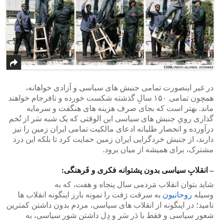
در غیر اینصورت تمامی جنبش های سیاسی و آزادی خواهانه،
همچون تمامی ۱۵۰ سالِ گذشته شکست خورده و نافرجام خواهند
ماند. بهتر است که بجای صرف هزینه های هنگفت و سرمایه
گذاری رویِ جنبش های سیاسی ابن الوقتی که یک شبه سَر از تُخم
درآورده و انحصار طلبانه ادعای مالکیت تمامی ایران زمین را نیز
دارند، از جنبش خردگرایی ایران زمین حمایت کرد تا بلکه این درد
مشترک، برای همیشه از میان برود.
– انقلابِ سیاسی بدون پشتوانه فکری و فَرهنگی:
شاید بتوان انقلاب مَردمی سال پنجاه و هفت، که به
وسیله
روحانیون
به سرقت رَفت را نمونه بارز اینگونه انقلاب ها
نامید؛ در اینگونه از انقلاب های سیاسی، مردم بدون داشتن کمترین
شعور سیاسی و فقط با دَر سَر و دِل داشتنِ شورِ سیاسی، به