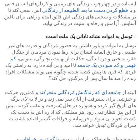
ایستاده و در چهارچوب زندگی های زمینی و کردارهای انسان فانی
و با
قطع کردن دست ما بعد الطبیعه از زندگانی
اش، سعی کند تا
بر مشکلات و سختی های زندگی اش فائق آمده و راهی برای یافتن
آسایش، آرامش و رفاه و امنیت در زندگی بیابد.
– توسل به اموات نشانه نادانی یک ملت است:
توسل به اموات و باور داشتن به حضور مُردگان و قدرت های غیر
طبیعی و خارق العاده ایشان برای رها نمودن مردمان از چنگال
فقر، بدبختی و درماندگی، حکایت از نهایت بیچارگی، بینوایی،
کم
فهمی و کم سوادی یک جامعه
نا امید و بی آینده دارد. به راستی یک
فردی که قرن ها پیش کشته شده، چگونه می تواند مشکلات افراد
زنده را صد ها سال پس از مرگش، حل کند؟
البته از
جامعه ای که زندگانش مُردگانی متحرکند
و کمترین حرکت
و خیزشی برای پیشرفت از آنان سر نمی زند و در لا به لای برگه
های تاریخ گیر کرده و همواره در حال پَسرفت و عقب گردند، بیش
از این نیز انتظار نمی رود. هر مملکتی که اداره اش به دست یک
مُشت آخوند بی سواد و فرومایه و خرافات گستر افتاده باشد، به
سرای مُردگان تبدیل خواهد شد.
روضه خوان های حاکم بر ایران زمین،
با گسترش خرافات
و