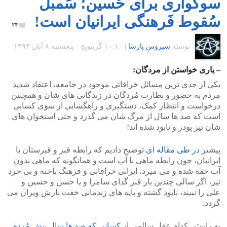
سوگواری برای حُسین؛ سَمبل
سُقوط فَرهنگی ایرانیان است!
۲۴
نوشته
سیروس پارسا
|
۱۰:۱۰ گرينويچ - پنجشنبه ۸ آبان ۱۳۹۳
– یاری خواستن از مردگان:
یکی از جدی ترین مسائل خرافاتی موجود در جامعه، اعتقاد شدید
مردم به حضور و نظارت مُردگان در زندگانی های شان و همچنین
درخواست و انتظار کمک، دستگیری و راهگشایی از سوی کسانی
است که صد ها سال از مرگ شان می گذرد و حتی استخوان های
شان نیز پودر و نابود شده اند!
پیشتر
در طی مقاله ای
توضیح دادیم که رابطه قبر و قبرستان با
ایرانیان، چون رابطه ماهی با آب است و همانگونه که ماهی بدون
آب خفه شده و می میرد، ایرانی خرافاتی و فرهنگ باخته و بی خرد
نیز، اگر سالی چندین بار قبر گدای سامرا و یا حسن و حسین و
علی را نبیند، نابود گشته و پایه های زندمانی خفت بارش ویران می
گردد.
به راستی کدام عقل سالمی از
کسانی که صد ها سال پیش مُرده