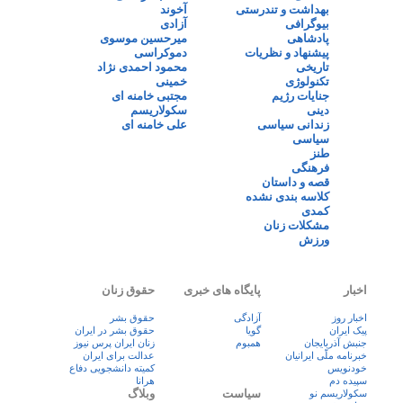
بهداشت و تندرستی
آخوند
بیوگرافی
آزادی
پادشاهی
میرحسین موسوی
پیشنهاد و نظریات
دموکراسی
تاریخی
محمود احمدی نژاد
تکنولوژی
خمینی
جنایات رژیم
مجتبی خامنه ای
دینی
سکولاریسم
زندانی سیاسی
علی خامنه ای
سیاسی
طنز
فرهنگی
قصه و داستان
کلاسه بندی نشده
کمدی
مشکلات زنان
ورزش
اخبار
پایگاه های خبری
حقوق زنان
اخبار روز
آزادگی
حقوق بشر
پيک ايران
گویا
حقوق بشر در ایران
جنبش آذربایجان
همبوم
زنان ايران پرس نيوز
خبرنامه ملّی ایرانیان
عدالت برای ایران
خودنویس
کمیته دانشجویی دفاع
سپیده دم
هرانا
سیاست
وبلاگ
سکولاریسم نو