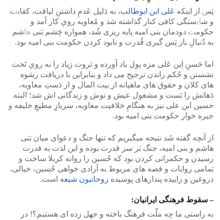
پَس از اینکه
عَلی ابن ابوطالب
، به دَلیل عَدمِ داشتنِ لیاقت، کفایت
و شایستگی کافی کنار گذاشته شد و مُعاویه رویِ کار آمد و
حکومت دودمان بنی امیه پایه ریزی شُد، همواره چَشم بَنی هاشم
به دُنبالِ باز پَس گیری قُدرت و نابود کردن حکومت بنی امیه بود.
اما حَسنِ اِبن عَلی مزه پول باد آورده و ثروت زیاد را به رویِ تَخت
>
<
نشستن و حُکم راندن ترجیح می داد و بنابراین با دریافت رشوه
های کلان و حقوق های ماهیانه از بیت المال و از دَستِ معاویه،
دَهانش را بَست و مشغول عیش و نوش و زندگانی اش شد؛ البته
حسین ابن علی نیز به هنگامِ خلافیت معاویه، سربازِ مطیعِ خلیفه و
جیره خوار حکومت بنی امیه بود.
از آنچه گفته شَد نتیجه میگیریم که تنها جنگ و دعوای میان بَنی
هاشم و بنی امیه، جنگ بَر سر قدرت بوده و این لذت به قدرت
رسیدن و حکمرانی کردن بود که حُسین را روانه کربلا ساخت و
تمامی روایات و قصه های مربوط به آزادی خواهی حُسین، خیالی،
دروغین و زاییده پندارهای پوسیده
روحانیون شیعه
است.
– سقوط فرهنگی ایرانیان:
به راستی ما چه ملّت فرهنگ باخته و جهل زده ای هستیم؟! در