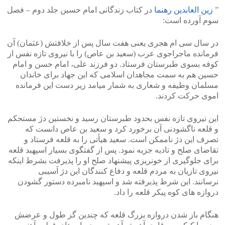
”
زین العابدین رهنما
در کتاب زندگانی امام حسین جلد دوم – فصل
سوم آورده است:
در سال سی ام هجری یعنی هفت سال پس از خلافتش (عثمان) آن
فرمانده ماجراجوی عرب (سعید بن عاص) را با نیروی تازه نفس از
کوفه بسوی طبرستان فرستاد. دو فرزند علی، امام حسن و امام
حسین هم به سمت مجاهدان اسلامی که این جهاد برای خاندان
مسلمان وظیفه و شعاری به شمار میامد زیر دست این فرمانده
اموی حرکت کردند.
این نیروی تازه نفس بحدود طبرستان رسید و نخستین دژ مستحکم
و قلعه ناگشودنی آن برخورد کرد و سعید بن عاص دانست که
تصرف این دژ ناممکن است. سعید هیأتی را به قلعه فرستاد و
تقاضای صلح و تادیه جزیه نمود. پس از گفتگوی بسیار اسپهبد قلعه
برای جلوگیری از خونریزی پیشنهاد صلح او را پذیرفت بشرط اینکه
نیروی تازیان به مردم قلعه و دفاع کنندگان این دژ آسیبی
نرسانند. این شرط پذیرفته شد و اسپهبد نامبرده دستور گشودن
دروازه های کوه پیکر قلعه را داد.
هنگام باز شدن دروازه بزرگ قلعه که چندین گز طول و عرضش