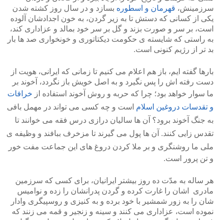
سرزمینش،
قهرمان و اسطوره
بسازد و در سال روز کشته شدن
یکی از کسانی که دستش تا به زیر گردن، به خون اجدادشان آلوده
است، بر سر و صورت بزند و گل بر سر خود بمالد و عزاداری کند،
به راستی که شایسته ی حکومت دیکتاتوری و خونخواری صد ها بار
بد تر از رژیم کنونی است.
بارها گفته ایم، باز هم اعلام می کنیم تا زمانی که ایرانی، هویت از
دست رفته اش را پس نگیرد و به اصل خویش باز نگردد، آخوند بر
ما سوار خواهد بود؛
چرا که حربه و روش آخوند استفاده از
خرافات
و تقدسات دروغین اسلام
است و چه کسی می تواند در مهمل بافی
به جنگ آخوند برود؟ آن ها سالیان درازی درس فقه می خوانند تا
تقدس زایی کنند. آن ها پول می گیرند تا مزخرف ببافند و وظیفه ی
ملی
ما روشنگری و بر ملا کردن دروغ های این جماعت مفت خور
و تن پرور است.
هر ساله به مدّت ده روز بیشتر ایرانیان، برای کسی که سرزمین
مادری اشان را غارت کرده و گردن پدرانشان را زده و نوامیس
شان را به زور شمشیر با خود برده و به کنیزی و روسپیگری وادار
نموده است، عزاداری می کنند و سینه و زنجیر و قمه می زنند که