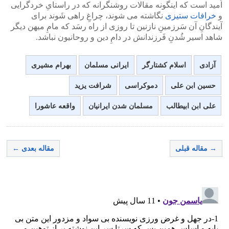
اُمید است که اینگونه مقالات روشنگرانه که در راستایِ خردگرایی
و
خرافات ستیزی
نگاشته می شوند، چراغِ راهی شَوند برای
آیندگانِ آن سَرزمینِ نازنین تا روزی از راه رسَد که مامِ میهن دیگر
شاهد اسیر شُدنِ فَرزندانش در دامِ دین و روحانیون نباشد.
آزادی
اسلام کشتارگر
ایرانی مسلمان
بهرام مشیری
حسین ابن علی
دموکراسی
شرافت یزید
علی ابن ابیطالب
مسلمان شدن ایرانیان
واقعه عاشورا
→ مقاله قبلی
مقاله بعدی ←