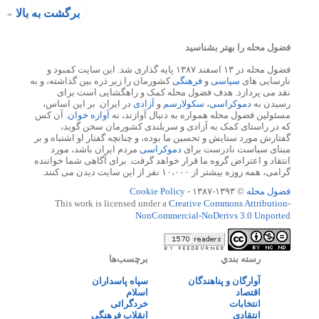
برگشت به بالا
فضول محله را بهتر بشناسید
فضول محله در ۱۳ اسفند ۱۳۸۷ پایه گذاری شد. این سایت کمبود و
نارسایی های
سیاسی
و
فرهنگی
کشورمان را زیر ذره بین گذاشته، و به
نقد می پردازد. هدف فضول محله کمک و راهگشایی است برای
رسیدن به
دموکراسی
،
سکولارسم
و
آزادی
در ایران. بر این اساس،
مسئولین فضول محله همواره به دنبال آوازند، نه
آوازه خوان
. آن کس
که در راستای کمک به آزادی و سربلندی کشورمان سخن گوید،
گفتارش مورد ستایش و تحسین ما بوده، و چنانچه گفتار او اشتباه و بر
مبنای سیاست نادرست برای
دموکراسی
مردم ایران باشد، مورد
انتقاد و اعتراض گروه ما قرار خواهد گرفت. برای آگاهی شما خواننده
گرامی، همه روزه بیشتر از ۱۰،۰۰۰ نفر از این سایت دیدن می کنند.
فضول محله
© ۱۳۹۳-۱۳۸۷ -
Cookie Policy
This work is licensed under a
Creative Commons Attribution-
NonCommercial-NoDerivs 3.0 Unported
رسته بندي
برچسب‌ها
آوارگان و پناهندگان
سپاه پاسداران
اقتصاد
اسلام
انتخابات
خردگرائی
انتقادی
انقلاب فرهنگی