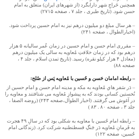
همچنین خَراجِ شهر دارابگرد (از شهرهای ایران) متعلق به امام
حسن شود. (تاریخ طبری ، جلد ۷ ، صفخه ۲۷۱۵)
– هر سال مبلغ دو میلیون درهم نیز به امام حسین پرداخت شود.
(اخبارالطوال ، صفحه ۲۴۱)
– مقرری امام حسن و امام حسین در زمان عُمر سالیانه ۵ هزار
درهم بود که در زمان خلافتِ مُعاویه به سالی یک میلیون درهم
(معادل ۴ هزار کیلو نقره) رسید. (تاریخ تمدن اسلام ، جلد ۴ ،
صفحه ۸۸)
– رابطه امامان حَسن و حُسین با مُعاویه پَس از صُلح:
– دَر سَفر هایِ مُعاویه به مکه و مدینه امام حسن و امام حسین از
نُخستین کسانی بودند که به پیشوازِ مُعاویه می شتافتند و معاویه را
در آغوش می گرفتند. (اخبار الطوال،صفحه ۲۴۳) (روضه الصفا ،
جلد ۳ ، صفحه ۸۰ . ۸۳ )
– رابطه امام حُسین با معاویه به شکلی بود که در سالِ ۴۹ هجرت
به فَرمانِ مُعاویه دَر جَنگِ قسطنطنیه شرکت کرد. (زندگانی امام
حُسین، صفحه ۱۲۲)