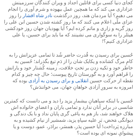
کجای دنیا کسی برای قاتلین اجداد و ویران کنندگان سرزمینش
عزاداری می کند که ما همچین عمل بیهوده و شرم آوری را انجام
می دهیم؟ آیا مردمان هند، روز درگذشت
نادر شاه افشار
را روز
عزای ملّی اعلام می کنند که ما روز کشته شدن حسین ابن علی را
روز گریه و زاری و ماتم کرده ایم؟ آیا یهودیان جهان روز خودکشی
هیتلر را به سوگواری می نشینند که ما باید برای حسین، یا علی
عزاداری کنیم؟!
حُسین برای رسیدن به قُدرت حاضر شُد تا تمامی عزیزانش را به
کامِ مرگ کشانده و یکایک شان را از دَمِ تیغ بگذراند؛ حُسین به
خاطر خود و تکیه زدن بر تختِ خلافت، زمینه کُشتار خود و یارانش
را فَراهم آورد و به گورستان تاریخ پیوست؛ حال چه چیز و کدام
نقطه از حرکت حسین
انقلابی و برای رسیدن به آزادی
بوده که
امروزه به سرورِ آزادی خواهانِ جهان، می خوانندَش؟
حُسین با اینکه سپاهیانِ بیشمارِ یزید را دید و می دانست که کمترین
شانسی در برابر آنان ندارد و تمامی یاران و اعضایِ خانواده اش
هلاک خواهند شد، باز هم به یاغی گری پایان نداد و با یک دندگی و
دیوانگی مَحض، بَر علیه سپاهِ یزید، شمشیر از نیام کشیده و به
مبارزه پَرداخت! آیا حسین پدَر، همسَر، برادَر، عمو، دوست و یا
پیشوایِ نمونه ای بوده است؟