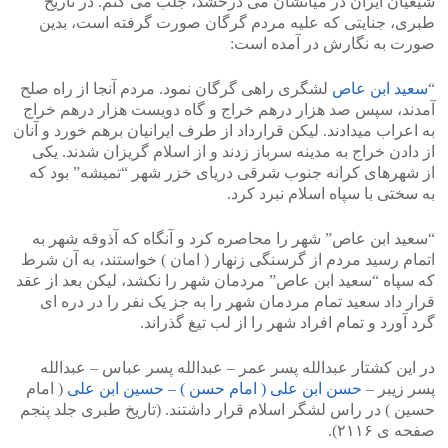
شیعیان ایران در میانشان می درخشد، جلب می کنم. در تاریخ
طبری، جنایتی که علیه مردم گرگان صورت گرفته است، بدین
صورت به نگارش در آمده است:
“
سعید ابن عاص
لشگری راهی گرگان نمود. مردم آنجا از راه صلح
آمدند، سپس صد هزار درهم خراج و گاه دویست هزار درهم خراج
به اعراب میدادند. لیکن قرارداد از طرف ایرانیان برهم خورد و آنان
از دادن خراج به مدینه سرباز زدند و از اسلام گریزان شدند. یکی
از شهرهای کرانه جنوب شرقی دریای خزر شهر “تمیشه” بود که
به سختی با سپاه اسلام نبرد کرد.
“سعید ابن عاص” شهر را محاصره کرد و آنگاه که آذوقه شهر به
اتمام رسید مردم از گرسنگی زنهار ( امان ) خواستند، به آن شرط
که سپاه “سعید ابن عاص” مردمان شهر را نکشد، لیکن بعد از عقد
قرار داد سعید تمام مردمان شهر را به جز یک نفر را در دره ای
گرد آورد و تمام افراد شهر را از لب تیغ گذراند.
در این کشتار عبدالله پسر عمر – عبدالله پسر عباس – عبدالله
پسر زیبر –
حسن ابن علی ( امام حسن ) – حسین ابن علی
( امام
حسین ) در راس لشگر اسلام قرار داشتند. (تاریخ طبری جلد پنجم
صفحه ی ۲۱۱۶).