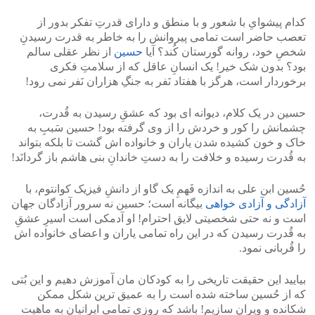
کدام پیشوایِ با شعور و با منطق و دارای قدرتِ تفکر بدور از
تعصب حاضر است تمامی پیروانش را به خاطر به قدرت رسیدنِ
شخصِ خود، روانه گورستان کُند؟ آیا
حسین
از نظر عقلی سالم
بود؟ بدون شک خیر! یک انسانِ عاقل که از سلامتِ فکری
برخوردار است، هرگز با هفتاد نَفر به جنگِ هزاران نَفر نمی رود!
حسین در یک کلام، دیوانه ای بود که عشقِ رسیدن به قُدرت،
چشمانش را کور و خردش را از وی گرفته بود! حسین سَببِ به
خاک و خون کشیده شدن یاران و خانواده اش گشت تا بلکه بتواند
به قُدرت رسیده و خلافت را به دستِ خاندانِ بنی هاشم باز گردانَد!
حُسین ابن علی به اندازه فَهمِ یک گاو از دانشِ فیزیک کوانتوم، با
آزادگی و آزادی خواهی
بیگانه است؛ حسین نه سرور آزادگان جهان
است و نه حتی شخصیتی لایق احترام! او آدمکی است اسیرِ عشقِ
به قُدرت رسیدن که در این راه تمامی یاران و اعضای خانواده اش
را قُربانی نمود.
بیایید این حقیقت تاریخی را به کودکان مان آموزش دهیم و این بُتی
که از حُسین ساخته شده است را به عمیق ترین شکل ممکن
شکانده و ویران سازیم! باشد که روزی تمامی ایرانیان به ماهیت