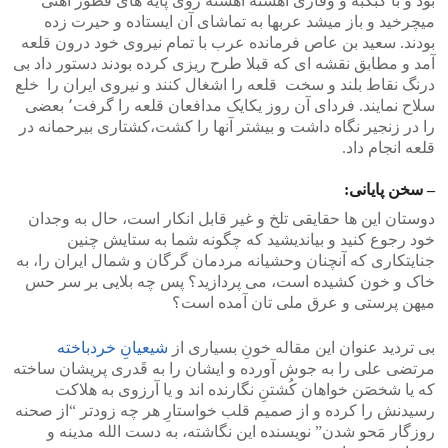
بود و با کبکبه و وقاری آهسته آهسته روی پایه های قطور آهنی
میچرخید و باز میشد عربها به تماشای آن ایستاده و حیرت زده
بودند. سعید بن عاص فرمانده عرب با تمام نیروی خود درون قلعه
آمد و مطابق نقشه ای که قبلا طرح ریزی کرده بودند دستور داد بی
درنگ نقاط بلند و سخت قلعه را اشغال کنند و نیروی ایران را خلع
سلاح نمایند. فردای آن روز یکایک مدافعان قلعه را گرفت٬ بعضی
را در زنجیر نگاه داشت و بیشتر آنها را کشت،کشتاری بیرحمانه در
قلعه انجام داد.
– سخن پایانی:
دوستان این ها حقایقی تلخ و غیر قابل انکار است، حال به وجدان
خود رجوع کنید و بیاندیشید که چگونه شما به ستایش چنین
جنایتکاری که آنچنان وحشیانه مردمان گرگان و شمال ایران را، به
خاک و خون کشیده است، می پردازید؟ پس چه بلایی بر سر حس
میهن پرستی و عرق ملی تان آمده است؟
بی تردید عنوان این مقاله خونِ بسیاری از
شیعیانِ خردباخته
مرتضی علی را به جوش آورده و ایشان را به قَدری پریشان ساخته
که یا شخصَن خواهان کُشتنِ نگارنده اند و یا آرزوی به هلاکت
رسیدنش را کرده و از صمیم قلب خواستارِ هر چه زودتر “از صحنه
روزگار مَحو شدن” نویسنده این نگاشته، به دست الله مدینه و