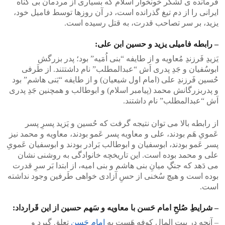
فرمانده ی لشگر خونخوار اسلام که بسیاری از مردمان بی گناه
ایرانی را از دم تیغ گذرانده است، در آن روزها توسط فامیل خود،
یزید، بر سر تصاحب قدرت، به قتل رسیده است.
– رابطه فامیلی یزید و حسین ابن علی:
یَزیدِ فَرزندِ مُعاویه و از طایفه “بنی اُمَیه” بود؛ پدر بزرگش
ابوسُفیان و جَدِ پدری اَش “عبدالمطلب” نام داشتتند. از طَرفی
حُسین فَرزندِ علی (امام اول شیعیان) و از طایفه “بَنی هاشم” بود
و پدربزرگانش محمد (پیامبر اسلام) و ابوطالب و همچنین جَدِ پدری
اَش “عبدالمطلب” نام داشتند.
از رابطه بالا می توان نتیجه گرفت که حُسین و یَزید پسرِ پسر
عَمویِ هَم بودند، علی و معاویه پسر عَمو بودند، معاویه و محمد نیز
پسر عَمو بودند، ابوسفیان و ابوطالب بَرادر بودند و ابوسفیان عَمویِ
علی و محمد بوده است. این تاریخچه خانوادگی به روشنی نشان
می دَهد که جنگِ میانِ بنی هاشم و بنی امیه، از ابتدا بَر سرِ قدرت
بوده است و هیچ سُخنی از حسِ آزادی خواهی طَرفین وجود نداشته
است.
– شرایطِ صُلحِ امام حَسن با معاویه و سَهم حسین از این قَرارداد:
– آنچه در بیت المالِ کوفه هَست به
امام حَسن
تعلق گیرد و