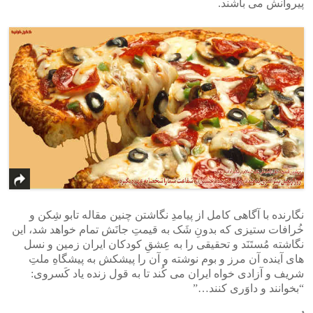
پیروانش می باشند.
نگارنده با آگاهی کامل از پیامدِ نگاشتن چنین مقاله تابو شِکن و
خُرافات ستیزی که بدونِ شَک به قیمتِ جانَش تمام خواهد شد، این
نگاشته مُستَنَد و تحقیقی را به عِشقِ کودکان ایران زمین و نسل
های آینده آن مرز و بوم نوشته و آن را پیشکش به پیشگاهِ ملتِ
شریف و آزادی خواه ایران می کُند تا به قول زنده یاد کَسروی:
“بخوانند و داوَری کنند…”