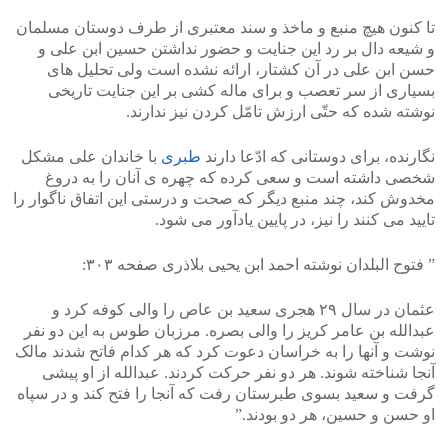
تا کنون هیچ منبع و ماخذ و سند معتبری از طرف دوستان مسلمان
و شیعه دال بر رد این جنایت و حضور نداشتن حسین ابن علی و
حسن ابن علی در آن کشتار، ارائه نشده است ولی تحلیل های
بسیاری از سر تعصب و برای ماله کشی بر این جنایت تاریخی
نوشته شده که حتّی ارزش تامّل کردن نیز ندارند.
نگارنده، برای دوستانی که ادّعا دارند
طبری
با خاندان علی مشکل
شخصی داشته است و سعی کرده که چهره ی آنان را به دروغ
مخدوش کند، چند منبع دیگر که صحت و درستی این اتفاق ناگوار را
تایید می کنند را نیز، در پایین یادآور می شود.
” فتوح البلدان نوشته احمد ابن یحیی بلاذری صفحه ۳۰۳:
عثمان در سال ۲۹ هجری سعید بن عاص را والی کوفه کرد و
عبدالله بن عامر کریز را والی بصره. مرزبان طوس به این دو نفر
نوشت و آنها را به خراسان دعوت کرد که هر کدام فاتح شدند مالک
آنجا شناخته شوند. هر دو نفر حرکت کردند. عبدالله از او پیشی
گرفت و سعید بسوی طبرستان رفت که آنجا را فتح کند و در سپاه
او حسن و حسین، هر دو بودند.”