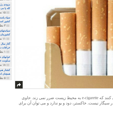
بزودی رژی
کله پا می
۱۵ نظر و ۳۲۷ پخش
سپاه پاسد
کشور اس
۳ نظر و ۱۶۲ پخش
سیاستهای 
کشورمان 
۱۱ نظر و ۳۱۵ پخش
آغاز سال 
خرافات دی
۱ نظر و ۷۴ پخش
خوابهای ط
سکونت خو
۱۸ نظر و ۸۹۷ پخش
کشتار هم م
همچنان ادا
۵ نظر و ۲۵۹ پخش
ادعا می کنند که e-cigarette به محیط زیست ضرر نمی زند. حاوی
 سیگار نیست. خاکستر، دود و بو ندارد و می توان آن برای