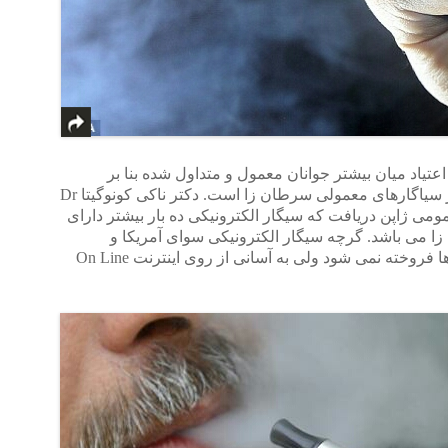
عتیاد میان بیشتر جوانان معمول و متداول شده بنا بر
پژوهش دانشمندان ژاپنی ده بار بیشتر از سیاگارهای معمولی سرطان زا است. دکتر ناکی کونوگیتا Dr
 بهداشت عمومی ژاپن دریافت که سیگار الکترونیکی ده بار بیشتر دارای
ca یا ماده سرطان زا می باشد. گرچه سیگار الکترونیکی سوای آمریکا و
کشورهای اروپایی در مغازه و داروخانه ها فروخته نمی شود ولی به آسانی از روی اینترنت On Line