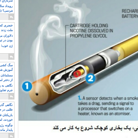
سربازانِ ا
مَردمی؟ (بَ
خنجری که 
ملت زدند
دلاوران ب
بودن در ت
ژن خوب! ت
سگ کشی، 
آموزش شکن
بیشتر
مسلمانان 
از دختر ام
مسلمان ه
نگاهی به پ
جرم تجاوز
آویز شدند!
نگاهی گذرا
طلبی در ج
بازیکنان ف
خوردند، ام
چگونه رژی
پایدار ماند