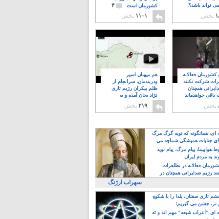
۴
ی تواند باشد؟!
کشورمان است
۱
پخش
۱۱۰۱
پخش
ن کشورمان فعالانه
هم میهنان اسیر
رات شرکت نکنند
ودربندمان، سرانجام از
ایرانی همچنان
ظلم بیکران رژیم تازی
 باقی خواهدماند
نژاد بجان آمده و به
۸
خبابانها ریختند
پخش
۲۱۹
پخش
ه ای، همانگونه که توبه گرگ مرگ
ی جنایات همیشگی شماچه می
!
 هواپیما، پیام مرگ، پیام نوید
د به مردم ایران
کشورمان فعالانه در تظاهرات
د رژیم ضدایرانی همچنان در
 خواهدماند
سهراب ارژنگ
م تازی صفتان، یلدا را با شکوهِ
 تر، جشن می گیریم!
 ای "اَعراب شیعه" مهم اند و نَه