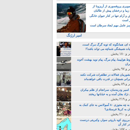
یری پروفسوری از آریزونا از
زیبا و درخشان پیش از طالبان
 آرام تنها در کنار حیوان خانگی
ر است
ز عامل مهم ایجاد سرطان است
امیر ارژنگ
ه ای، همانگونه که توبه گرگ مرگ است،
ات همیشگی شماچه می تواند باشد؟!
ط هواپیما، پیام مرگ، پیام نوید بهشت آخوند
ران
 کشورمان فعالانه در تظاهرات شرکت نکنند
رانی همچنان در قدرت باقی خواهدماند
 اسیر ودربندمان، سرانجام از ظلم بیکران
نژاد بجان آمده و به خبابانها ریختند
خامنه ای، به چه مجوزی ۸۰ آمبولانس به جای کمک به
ن به کربلا فرستادی؟
 برروی کوه باروتی سوار، وکبریتی دردست
ر کنار آن