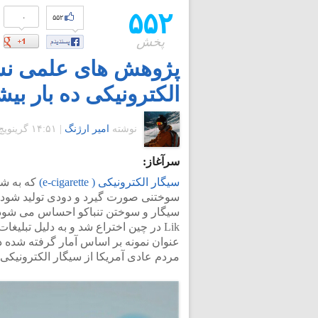
۵۵۲
۰
۵۵۲
پخش
پژوهش های علمی نش
الکترونیکی ده بار ب
نوشته
امیر ارژنگ
|
۱۴:۵۱ گرينويچ - دوشنبه ۱۰ آذر ۱۳۹۳
سرآغاز:
سیگار الکترونیکی ( e-cigarette)
که به شک
سوختنی صورت گیرد و دودی تولید شود با 
Lik در چین اختراع شد و به دلیل تبلیغ
مردم عادی آمریکا از سیگار الکترونیکی ا