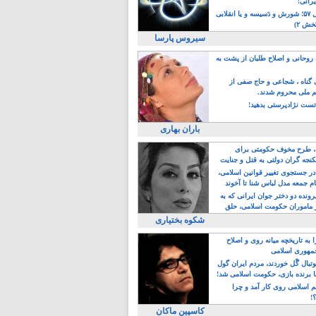
یرانی!
رویداد سال ۵۷؛ شورش و دَسیسه و یا انقلابی
خش ۲)
سیروس پارسا
روحانی و اصلاح طلبان از پشت به
ی گناه ، شجاعی و حاج صفی از
یم ملی محروم شدند.
ست نژادپرستی بدهید!
باران بهاری
طرح مخوف حکومتی برای
جه گران دولتی به قتل و جنایت
در جستجوی تغییر قوانین اسلامی،
ام جمعه مدل لباس شنا تا آخوند
مجنسگرا!
رونده دو دختر جوان ایرانی که به
 ماموران حکومت اسلامی، حلق
شکوه بختیاری
 به تاریخچه میانه روی و اصلاح
مهوری اسلامی
وتبال گًل خوردند، مردم ایران گول
ا برنده بازی، حکومت اسلامی شد!
م اسلامی روی کار آمد و چرا
؟!
کاسپین ماکان