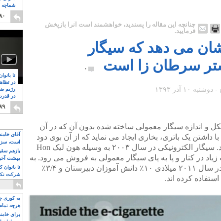
شماچه م
۸
۸۰
چنانچه این مقاله را پسندید، خواهشمند است آنرا بازپخش
فرمایید.
ان می دهد که سیگار
یشتر سرطان زا است
۰
تا بانوا
در تظاه
رژیم ضد
در قدرت
۸
۸۹
ل و اندازه سیگار معمولی ساخته شده بدون آن که در آن
آقای خامن
داشتن یک باتری، بخاری ایجاد می نماید که از آن بوی دود
است، سزا
سیگار و سوختن تنباکو احساس می شود. سیگار الکترونیکی در سال ۲۰۰۳ به وسیله هون لیک Hon
تواند باشد؟
بازهم سقوط
ات زیاد در کنار و پا به پای سیگار معمولی به فروش می رود. به
بهشت آخون
عنوان نمونه بر اساس آمار گرفته شده در سال ۲۰۱۱ میلادی ۱۰٪ دانش آموزان دبیرستان و ۳/۴٪
تا بانوان 
شرکت نکنن
ستفاده کرده اند.
قدرت باقی
به کوری چش
هرچه تمام
برای خامنه