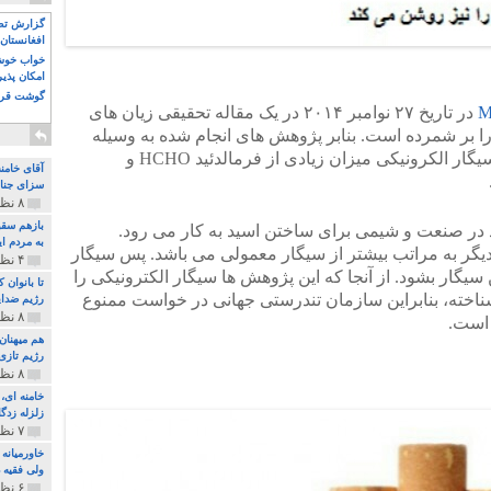
گزارش تصو
افغانستان 
خواب خوش و
امکان پذی
گوشت قرم
در تاریخ ۲۷ نوامبر ۲۰۱۴ در یک مقاله تحقیقی زیان های
را بر شمرده است. بنابر پژوهش های انجام شده به وسیله
کارشناسان ژاپنی نشان می دهد که در سیگار الکرونیکی میزان زیادی از فرمالدئید HCHO و
آقای خامن
سزای جنای
۸ نظر و ۱۸۰ پخش
بازهم سقو
د در صنعت و شیمی برای ساختن اسید به کار می رود.
به مردم ای
 دیگر به مراتب بیشتر از سیگار معمولی می باشد. پس سیگار
۴ نظر و ۹۷ پخش
سیگار بشود. از آنجا که این پژوهش ها سیگار الکترونیکی را
تا بانوان
ناخته، بنابراین سازمان تندرستی جهانی در خواست ممنوع
رژیم ضدای
۸ نظر و ۸۹ پخش
 است.
هم میهنان
رژیم تازی 
۸ نظر و ۲۱۹ پخش
زلزله زدگا
۷ نظر و ۲۱۰ پخش
خاورمیانه
ولی فقیه د
۶ نظر و ۱۵۷ پخش