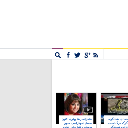
مشترک
جستجو
نه ای، همانگونه
شاهزاده رضا پهلوی اکنون
 گرگ مرگ است،
سمبل دموکراسی، میهن
نایات همیشگی
پرستی و تنها مبارز نجات