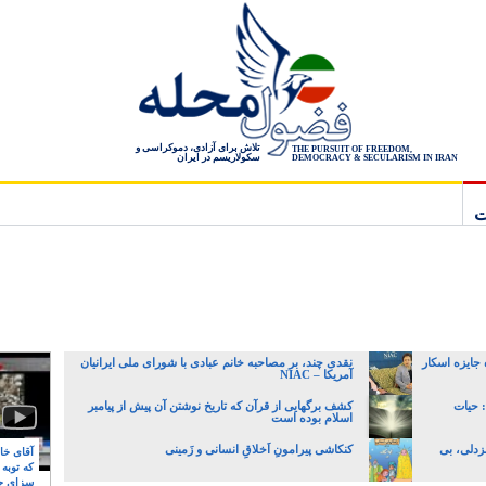
تلاش برای آزادی، دموکراسی و
THE PURSUIT OF FREEDOM,
سکولاریسم در ایران
DEMOCRACY & SECULARISM IN IRAN
ت
 جایزه اسکار
نقدی چند، بر مصاحبه خانم عبادی با شورای ملی ایرانیان
آمریکا – NIAC
 حیات
کشف برگهایی از قرآن که تاریخ نوشتن آن پیش از پیامبر
اسلام بوده است
زدلی، بی
کنکاشی پیرامونِ اَخلاقِ انسانی و زَمینی
آقای خام
که توبه
سزای ج