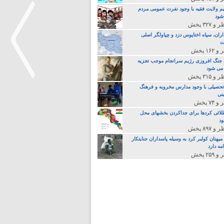
م ولایت فقیه با وجود نفرت عمومی مردم
 شود
اران، سپاه اختاپوس دزد و چپاولگر اصلی
ت
جنگ افروزی رژیم سرانجام موجب تجزیه
می شود
تحصیلی با وجود مدارس مخروبه و فرهنگ
نی
>
لائی کردها برای جداکردن بخشهای محل
د
یهنان کولبر کرد به وسیله پاسداران جنایتکار
مه دارد