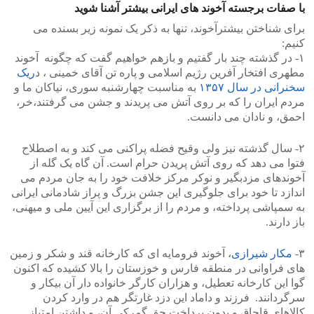
با صفات برجسته آخوند های ایرانی بیشتر آشنا شوید
برای شناختن بیشترآخوند، تنها به ذکر یک نمونه زیر بسنده می
کنیم:
۱- در گذشته چند بار گفتیم و بازهم خواهیم گفت که چگونه آخوند
مطهری افتخار آفرین رژیم اسلامی و پاره تن آقای خمینی ، د
ریک
سخنرانی در سال ۱۳۵۷
به مناسبت چهارشنبه سوری، نیاکان ما و
مردم ایران را که بر روی آتش می پریدند و جشن می گرفتند،خر،
احمق، و نادان می دانست.
۲- سال گذشته نیز ولی وقیح فضله پراکنی می کند و به اصطلاح
فتوا می دهد که روی آتش پریدن حرام است. آن گاه یک گله از
آخوندهای مزدبگیر و نوکر مرکز خلافت خود را به جان مردم می
اندازد تا خود برای جلوگیری این جشن بزرگ و پراز شادمانی ایرانی
به سمپاشی پرداخته، و مردم را از برگزاری این آیین ملی و میهنی،
باز دارند.
۳-
مکار شیرازی
، آخوند فرومایه ای که کارخانه قند و شکر و زمین
های فراوانی در منطقه فارس و خوزستان را بالا کشیده که اکنون
گوا این کارخانه تعطیل، و هزاران کارگر خانواده دار آن بیکار و
سرگردانند. فرزند و داماد این دزد غارتگر هم در وارد کردن
کالاهای قاچاق و بدون پرداخت حق گمرکی آن، و داشتن امتیاز