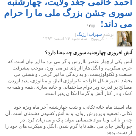
احمد خاتمی جغد ولایت، چهارشنبه
سوری جشن بزرگ ملی ما را حرام
می داند!
۱۷
نوشته
سهراب ارژنگ
|
۰:۰۰ گرينويچ - سه شنبه ۲۶ اسفند ۱۳۹۳
آتش افروزی چهارشنبه سوری چه معنا دارد؟
آتش یکی ازچهار عنصر باارزش و گرامی نزد ما ایرانیان است که
جرم، میکرب، و انگل هارا از پای در می آورد، موجب پیشرفت
صنعت و تکنولوژیست، و به زندگی ما نیز گرمی، و هستی می
بخشد. تغییر شکل فلزات، تکنولوژی آلیاژ، و متالوژی، پدید آوردن
مصالح پر قدرت وپر دوام ساختمانی و جاده سازی، همه و همه به
کمک و در کنار آتش و گرما امکا ن پذیر است.
ماه اسپند ماه خانه تکانی، و شب چهارشنبه آخر ماه ویژه خود
تکانی، تصفیه و پرورش روان، و به آتش کشیدن دشمنان است. آن
چه را با آب و یا مواد شیمیایی نتوان پاک و بی زیان کرد، در
جوارآتش جای می دهند تا با گرم شدن، انگل و میکرب های خود را
از دست بدهد.