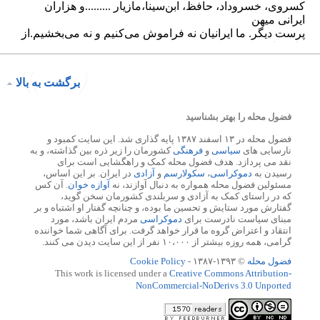
برگشت به بالا
فضول محله را بهتر بشناسید
فضول محله در ۱۳ اسفند ۱۳۸۷ پایه گذاری شد. این سایت کمبود و
نارسایی های
سیاسی
و
فرهنگی
کشورمان را زیر ذره بین گذاشته، و به
نقد می پردازد. هدف فضول محله کمک و راهگشایی است برای
رسیدن به
دموکراسی
،
سکولارسم
و
آزادی
در ایران. بر این اساس،
مسئولین فضول محله همواره به دنبال آوازند، نه
آوازه خوان
. آن کس
که در راستای کمک به آزادی و سربلندی کشورمان سخن گوید،
گفتارش مورد ستایش و تحسین ما بوده، و چنانچه گفتار او اشتباه و بر
مبنای سیاست نادرست برای
دموکراسی
مردم ایران باشد، مورد
انتقاد و اعتراض گروه ما قرار خواهد گرفت. برای آگاهی شما خواننده
گرامی، همه روزه بیشتر از ۱۰،۰۰۰ نفر از این سایت دیدن می کنند.
فضول محله
© ۱۳۹۳-۱۳۸۷ -
Cookie Policy
This work is licensed under a
Creative Commons Attribution-
NonCommercial-NoDerivs 3.0 Unported