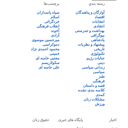
رسته بندي
برچسب‌ها
آوارگان و پناهندگان
سپاه پاسداران
اقتصاد
اسلام
انتخابات
خردگرائی
انتقادی
انقلاب فرهنگی
بهداشت و تندرستی
آخوند
بیوگرافی
آزادی
پادشاهی
میرحسین موسوی
پیشنهاد و نظریات
دموکراسی
تاریخی
محمود احمدی نژاد
تکنولوژی
خمینی
جنایات رژیم
مجتبی خامنه ای
دینی
سکولاریسم
زندانی سیاسی
علی خامنه ای
سیاسی
طنز
فرهنگی
قصه و داستان
کلاسه بندی نشده
کمدی
مشکلات زنان
ورزش
اخبار
پایگاه های خبری
حقوق زنان