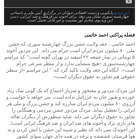
این ویدیو
پایکوبی و دست افشانی جوانان در برگزاری آیین ملی و باستانی
چهارشنبه سوری نشان می دهد. برای آخوند بی فرهنگ و ضد ایرانی، دیدن
این ویدیوی شادی آور مصیبت و غیر قابل تحمل است.
فضله پراکنی احمد خاتمی
احمد خاتمی ، جغد ولایت جشن بزرگ چهارشنبه سوری که جشن
ملی ۸۰ میلیون مردم ایران است حرام می داند. این مزدور آخوند
۵ تومانی در نماز جمعه ۲۲ اسفند در تهران گفته است:” که مراسم
چهارشنبه‌سوری «هیچ منشأیی ندارد و از منظر شرعی حرام
است». آنگاه این جغد ولایت تاکید کرد که: ” این مراسم «از منظر
حقوقی هم تجاوز به حقوق دیگران است».
این مردک مزدور و مفتخور و سربار اجتماع که یک گونی نمک زیاد
خورده و هنوز جان به عزرائیل نداده است، می خواهد با خواست و
آرزوی ۸۰ میلیون مردم ایران مبارزه کند و جشن بزرگ و ملی هر
ایرانی را تعطیل نماید. مردک مزدور جشن مردمی و همگانی را
تجاوز به حقوق دیگران می داند. شاید منظورش از دیگران تفاله
های تازی نژاد و آخوند های ضد ایران و ضد فرهنگ ایرانی است!.
این آخوندک نمی داند که نظیر و شبیه این جشن با آتش کردن و به
هوا فرستان فشفشه و ترقه در همه جای جهان سوای کشور