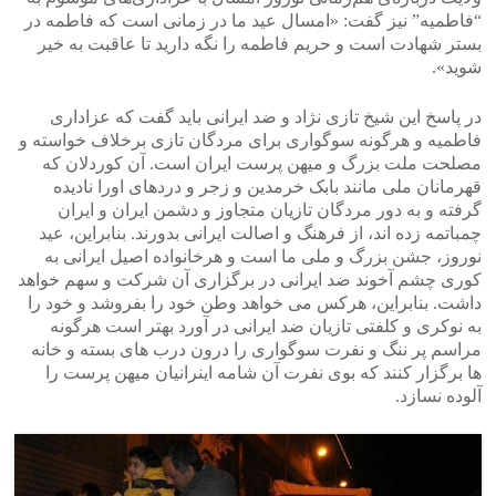
“فاطمیه” نیز گفت: «امسال عید ما در زمانی است که فاطمه در
بستر شهادت است و حریم فاطمه را نگه دارید تا عاقبت به خیر
شوید».
در پاسخ این شیخ تازی نژاد و ضد ایرانی باید گفت که عزاداری
فاطمیه و هرگونه سوگواری برای مردگان تازی برخلاف خواسته و
مصلحت ملت بزرگ و میهن پرست ایران است. آن کوردلان که
قهرمانان ملی مانند بابک خرمدین و زجر و دردهای اورا نادیده
گرفته و به دور مردگان تازیان متجاوز و دشمن ایران و ایران
چمباتمه زده اند، از فرهنگ و اصالت ایرانی بدورند. بنابراین، عید
نوروز، جشن بزرگ و ملی ما است و هرخانواده اصیل ایرانی به
کوری چشم آخوند ضد ایرانی در برگزاری آن شرکت و سهم خواهد
داشت. بنابراین، هرکس می خواهد وطن خود را بفروشد و خود را
به نوکری و کلفتی تازیان ضد ایرانی در آورد بهتر است هرگونه
مراسم پر ننگ و نفرت سوگواری را درون درب های بسته و خانه
ها برگزار کنند که بوی نفرت آن شامه اینرانیان میهن پرست را
آلوده نسازد.