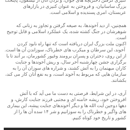
کنیزی گرفتن دختربچه های جوان، و بردن آنان از تیسفون، پایتخت
بزرگ ساسانیان، و فروختن به عنوان کنیزی در بازارهای
عربستان، امری پسندیده و اسلامی است.
همچنین، از دید آخوندها، به صیغه گرفتن و تجاوز به زنانی که
شوهرشان در جنگ کشته شده، یک عملکرد اسلامی و قابل توجیح
است.
اکنون ملت بزرگ ایران دریافته است که تنها راه نابود کردن
آخوند، این سرطان و میکرب های خطرناک، سوزاندن آن ها است.
از این روی، دختران و پسران برومند وغیور کشورمان، بر آنند تا با
برگزاری جشن چهارشنبه آخر سال، و ریش آخوندها و جنایت
کاران میهنمان را به آتش کشند، و شراره های سوزان آن را به
سازمان هایی که مربوط به آخوند است، و به نفع آنان کار می کند،
بکشانند.
آری، در این شرایط، فرصتی به دست ما می آید که با آتش
افروختن خود، ریشه خامنه ای و مجتبی فرزند جنایت کارش، و
دهها دوجین آیت الله ها و دیگر آخوندهای جنایت پیشه، این بیماری
های واگیر و خطرناک را به سوزانیم و شر ۱۴ سده آن ها را از
کشور و تاریخ خود کوتاه کنیم.