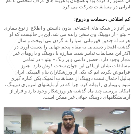
آن کشور رد کرده بود و همچنان با هزینه های گزاف شخصی با نام
ایرانی در مسابقات شرکت می کرد.
کم اطلاعی ،حسادت و دروغ!
در آغاز در شبکه های اجتماعی بدون دانستن و اطلاع از نوع بیماری
« بیتو » از دوپینگ وی سخن رانده می شد. این در حالیست که او
هر ساله چندین قهرمانی آسیا را به گردن می آویخت و سال
گذشته افتخار دستیابی به مقام پنجم جهانی را بدست آورد. در
اکثر این مسابقات تدابیر شدید مبارزه با دوپینگ و داروهای غیر
مجاز وجود دارد. حضور دائمی و پر رنگ « بیتو » در تمامی
مسابقات نشان از پاکی این جوان سخت کوش دارد. هنوز
فراموش نکرده ایم که یکی از ورزشکاران بنام المپیکی ایران
بدلیل احتمال تست دوپینگ از مسابقات المپیک پکن کناره گیری
نمود و بیماری را بهانه کرد. چرا که در آزمایشهای امروزی دوپینگ ،
امکان بررسی چند ماه گذشته هر ورزشکار وجود دارد و فرار از
>
<
آزمایشگاههای دوپینگ جهانی غیر ممکن است.