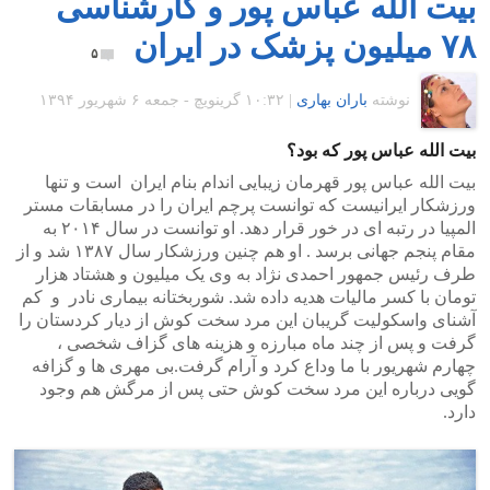
بیت الله عباس پور و کارشناسی
۷۸ میلیون پزشک در ایران
۵
نوشته
باران بهاری
|
۱۰:۳۲ گرينويچ - جمعه ۶ شهریور ۱۳۹۴
بیت الله عباس پور که بود؟
بیت الله عباس پور قهرمان زیبایی اندام بنام ایران است و تنها
ورزشکار ایرانیست که توانست پرچم ایران را در مسابقات مستر
المپیا در رتبه ای در خور قرار دهد. او توانست در سال ۲۰۱۴ به
مقام پنجم جهانی برسد . او هم چنین ورزشکار سال ۱۳۸۷ شد و از
طرف رئیس جمهور احمدی نژاد به وی یک میلیون و هشتاد هزار
تومان با کسر مالیات هدیه داده شد. شوربختانه بیماری نادر و کم
آشنای واسکولیت گریبان این مرد سخت کوش از دیار کردستان را
گرفت و پس از چند ماه مبارزه و هزینه های گزاف شخصی ،
چهارم شهریور با ما وداع کرد و آرام گرفت.بی مهری ها و گزافه
گویی درباره این مرد سخت کوش حتی پس از مرگش هم وجود
دارد.