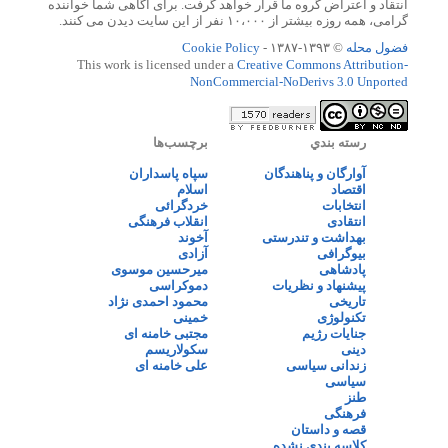
انتقاد و اعتراض گروه ما قرار خواهد گرفت. برای آگاهی شما خواننده
گرامی، همه روزه بیشتر از ۱۰،۰۰۰ نفر از این سایت دیدن می کنند.
فضول محله
© ۱۳۹۳-۱۳۸۷ -
Cookie Policy
This work is licensed under a
Creative Commons Attribution-
NonCommercial-NoDerivs 3.0 Unported
رسته بندي
برچسب‌ها
آوارگان و پناهندگان
سپاه پاسداران
اقتصاد
اسلام
انتخابات
خردگرائی
انتقادی
انقلاب فرهنگی
بهداشت و تندرستی
آخوند
بیوگرافی
آزادی
پادشاهی
میرحسین موسوی
پیشنهاد و نظریات
دموکراسی
تاریخی
محمود احمدی نژاد
تکنولوژی
خمینی
جنایات رژیم
مجتبی خامنه ای
دینی
سکولاریسم
زندانی سیاسی
علی خامنه ای
سیاسی
طنز
فرهنگی
قصه و داستان
کلاسه بندی نشده