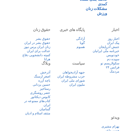
کمدی
مشکلات زنان
ورزش
اخبار
پایگاه های خبری
حقوق زنان
اخبار روز
آزادگی
حقوق بشر
پيک ايران
گویا
حقوق بشر در ایران
جنبش آذربایجان
همبوم
زنان ايران پرس نيوز
خبرنامه ملّی ایرانیان
عدالت برای ایران
خودنویس
کمیته دانشجویی دفاع
سپیده دم
هرانا
سیاست
وبلاگ
سکولاریسم نو
فرانس ۲۴
مردمک
جبهه آزادیخواهان
آذرخش
حزب مشروطه ایران
اصغر ارسنگ
شورای ملی ایران
باچه آزره
ملیون ایران
حسین یزدانی
رستاخیز
عضر روشنگری
کابوس دیکتاتور
کتاب‌های ممنوعه در
ایران
گمنامیان
منتقد اسلام و ادیان
ویدئو
بهرام مشیری
حسن داعی