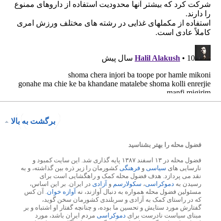
برگشت به بالا
فضول محله را بهتر بشناسید
فضول محله در ۱۳ اسفند ۱۳۸۷ پایه گذاری شد. این سایت کمبود و
نارسایی های
سیاسی
و
فرهنگی
کشورمان را زیر ذره بین گذاشته، و به
نقد می پردازد. هدف فضول محله کمک و راهگشایی است برای
رسیدن به
دموکراسی
،
سکولارسم
و
آزادی
در ایران. بر این اساس،
مسئولین فضول محله همواره به دنبال آوازند، نه
آوازه خوان
. آن کس
که در راستای کمک به آزادی و سربلندی کشورمان سخن گوید،
گفتارش مورد ستایش و تحسین ما بوده، و چنانچه گفتار او اشتباه و بر
مبنای سیاست نادرست برای
دموکراسی
مردم ایران باشد، مورد