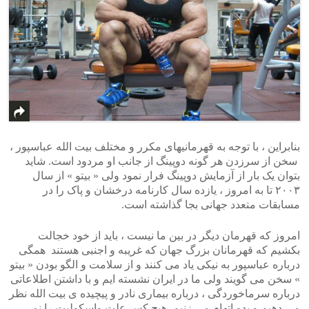
بنابراین ، با توجه به قهرمانیهای مکرر و مختلف بیت الله عباسپور ،
سخن از سرزدن هر گونه دوپینگ از جانب او مردود است. شاید
بتوان یک بار از آزمایش دوپینگ فرار نمود ولی « بیتو » از سال
۲۰۰۳ تا به امروز ، یازده سال کارنامه درخشان و پاک را در
مسابقات متعدد جهانی بجا گذاشته است.
امروز که قهرمان دیگر در بین ما نیست ، باید از خود خجالت
بکشیم که قهرمانان بزرگ جهان که غریبه و اجنبی هستند همگی
درباره عباسپور به نیکی یاد می کنند و از سلامت و الگو بودن « بیتو
» سخن می گویند ولی ما در ایران نشسته ایم و با داشتن اطلاعاتی
درباره سرماخوردگی ، درباره بیماری نادر و پیچیده ی بیت الله نظر
می دهیم و بدو اتهام می زنیم. هیچ کس علت واسکولیت را نمی