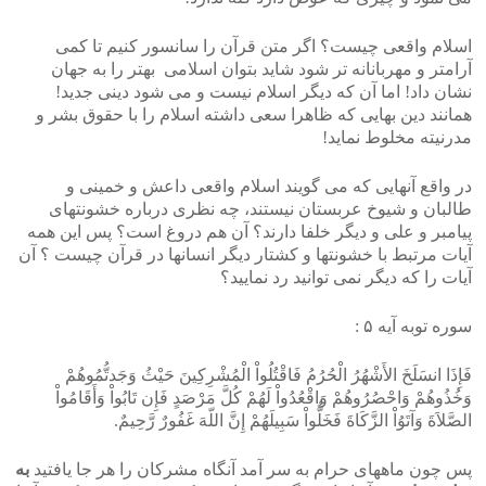
اسلام واقعی چیست؟ اگر متن قرآن را سانسور کنیم تا کمی
آرامتر و مهربانانه تر شود شاید بتوان اسلامی بهتر را به جهان
نشان داد! اما آن که دیگر اسلام نیست و می شود دینی جدید!
همانند دین بهایی که ظاهرا سعی داشته اسلام را با حقوق بشر و
مدرنیته مخلوط نماید!
در واقع آنهایی که می گویند اسلام واقعی داعش و خمینی و
طالبان و شیوخ عربستان نیستند، چه نظری درباره خشونتهای
پیامبر و علی و دیگر خلفا دارند؟ آن هم دروغ است؟ پس این همه
آیات مرتبط با خشونتها و کشتار دیگر انسانها در قرآن چیست ؟ آن
آیات را که دیگر نمی توانید رد نمایید؟
سوره توبه آیه ۵ :
فَإِذَا انسَلَخَ الأَشْهُرُ الْحُرُمُ فَاقْتُلُواْ الْمُشْرِکِینَ حَیْثُ وَجَدتُّمُوهُمْ
وَخُذُوهُمْ وَاحْصُرُوهُمْ وَاقْعُدُواْ لَهُمْ کُلَّ مَرْصَدٍ فَإِن تَابُواْ وَأَقَامُواْ
الصَّلاَةَ وَآتَوُاْ الزَّکَاةَ فَخَلُّواْ سَبِیلَهُمْ إِنَّ اللّهَ غَفُورٌ رَّحِیمٌ.
پس چون ماههای حرام به سر آمد آنگاه مشرکان را هر جا یافتید
به