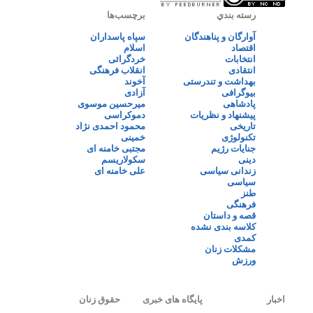
رسته بندي
برچسب‌ها
آوارگان و پناهندگان
سپاه پاسداران
اقتصاد
اسلام
انتخابات
خردگرائی
انتقادی
انقلاب فرهنگی
بهداشت و تندرستی
آخوند
بیوگرافی
آزادی
پادشاهی
میرحسین موسوی
پیشنهاد و نظریات
دموکراسی
تاریخی
محمود احمدی نژاد
تکنولوژی
خمینی
جنایات رژیم
مجتبی خامنه ای
دینی
سکولاریسم
زندانی سیاسی
علی خامنه ای
سیاسی
طنز
فرهنگی
قصه و داستان
کلاسه بندی نشده
کمدی
مشکلات زنان
ورزش
اخبار
پایگاه های خبری
حقوق زنان