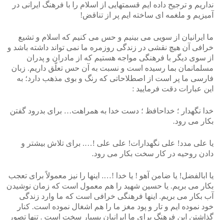
نداریم و ترجیح داده ایم قسمتهایی از اسلام را با فرهنگ ایرانی در
آمیزیم و ملغمه ای ساخته ایم پر از تناقض!
ما ایرانیان از سویی می بینیم و حس می کنیم که اسلام و تشیع
خرافی آن هیچ نقشی در زندگی روزمره ما نمی تواند داشته باشد و
از سوی دیگر با فرهنگی مواجه هستیم که از مادران و پدران
مسلمانمان بما رسیده است و نسبت به آن حس تعلّق داریم. زبان
فارسی ما پر است از اصطلاحاتی که رنگ و بوی مذهب دارد؛ به
این عبارات دقت فرمایید :
خدا نگهدار ؛ خداحافظ ؛ دست خدا به همراهت… برای بدرود گفتن
بکار می رود.
یا علی مدد! علی نگهدارات! علی علی !…. برای تلاش بیشتر و
دادن روحیه در کار سخت بکار می رود.
یا ابالفضل! یا ضامن آهو ! یا خدا !…. اینها را نیز معمولاً برای تعجب
بکار می بریم. یا حسین شهید را هم معمول است که زمان نوشیدن
آب بکار می بریم. اینها فرهنگی خرافی است که ما وارد زندگی
خود نموده ایم و تار و پود مغز ما را هم اشغال نموده است. کنار
گذاشتن این فرهنگ برای ما ایرانیان بسیار سخت است . تنها تصور