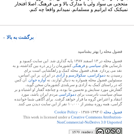
برگشت به بالا
فضول محله را بهتر بشناسید
فضول محله در ۱۳ اسفند ۱۳۸۷ پایه گذاری شد. این سایت کمبود و
نارسایی های
سیاسی
و
فرهنگی
کشورمان را زیر ذره بین گذاشته، و به
نقد می پردازد. هدف فضول محله کمک و راهگشایی است برای
رسیدن به
دموکراسی
،
سکولارسم
و
آزادی
در ایران. بر این اساس،
مسئولین فضول محله همواره به دنبال آوازند، نه
آوازه خوان
. آن کس
که در راستای کمک به آزادی و سربلندی کشورمان سخن گوید،
گفتارش مورد ستایش و تحسین ما بوده، و چنانچه گفتار او اشتباه و بر
مبنای سیاست نادرست برای
دموکراسی
مردم ایران باشد، مورد
انتقاد و اعتراض گروه ما قرار خواهد گرفت. برای آگاهی شما خواننده
گرامی، همه روزه بیشتر از ۱۰،۰۰۰ نفر از این سایت دیدن می کنند.
فضول محله
© ۱۳۹۳-۱۳۸۷ -
Cookie Policy
This work is licensed under a
Creative Commons Attribution-
NonCommercial-NoDerivs 3.0 Unported