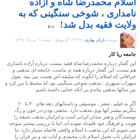
اسلام محمدرضا شاه و آزاده
نامداری ، شوخی سنگینی که به
ولایت فقیه بدل شد!
۵
نوشته
باران بهاری
|
۱۳:۳۷ گرينويچ - جمعه ۶ مرداد ۱۳۹۶
جامعه ریا کار
این گفتار درباره محمدرضا شاه فقید نیست. درباره آزاده نامداری
هم نیست. این گفتار درباره همه ی ماست. جامعه ای مذهبی و
خرافاتی که اسلام را آنگونه که سلیقه اش هست می بیند. بقول
سهراب سپهری : مذهب شوخی سنگینی بود که محیط با من کرد و
من سالها مذهبی ماندم بی آنکه خدایی داشته باشم.
اگر به فیلم ، شعر ، موسیقی و داستانهای دهه های ۳۰ تا ۶۰
بنگریم بیشتر آنها بوی مذهب دارد. مذهبی بودن در خون و رگ
نویسندگان و هنر مندان ایرانی است و ایرانیان مذهب شیعه را
هویت و فرهنگ خود قلمداد نموده اند. اما با بررسی بیشتر متوجه
می شویم که این مذهب با اسلام واقعی فاصله بسیار دارد. ما
ایرانیان تاب تحمل اسلام ناب محمدی و آیات تند و تیز قرآن را