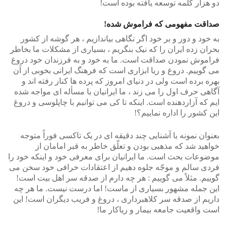
دو هزار کلمه توسعه یافته بوده است!
صداقت مفهومی که فراموش شده!
به خود و دور و بر خود اگر نگاهی بیاندازیم ، هر گوشه از کشور
بحران زده ایران را که نیک بنگریم ، بسیاری از مشکلات ما بخاطر
فراموش نمودن صداقت است. ما به خود و به فرزندان خود دروغ
می گوییم. دروغ و ریا ابزاری است که فرهنگ ایرانی بخوبی از آن
بهره برده است ولی در دنیای امروز که پرده ها کنار رفته اند و
آگاهی حرف اول را می زند ، ما ایرانیان با مسأله ای مواجه شده
ایم که آزاردهنده است. اینکه تا کی می توانیم با چاپلوسی و دروغ
این کشور را اداره نماییم؟!
بعنوان نمونه با آشنایی چند دقیقه ای در یک تاکسی فوراً متوجه
خواهید شد که مذهبی بودن و تعلّق خاطر به قبر امامان از
موضوعات بحث است. ما ایرانیان برای معرفی خود و اینکه خود را
فردی سالم و موجّه جلوه دهیم از اعتقادات خرافی خود سخن می
گوییم. مثلاً می گوییم : هر چه دارم از صدقه سر اهل بیت است!
این جمله مشهور بسیاری از ماست! اما درست نیست. ما هر چه
داریم از صدقه سر کلاهبرداری ، دروغ و فریب دیگران است! این
است واقعیت جامعه بیمار و ریاکار ما!