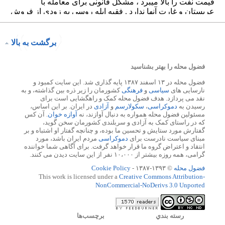
برگشت به بالا
فضول محله را بهتر بشناسید
فضول محله در ۱۳ اسفند ۱۳۸۷ پایه گذاری شد. این سایت کمبود و
نارسایی های
سیاسی
و
فرهنگی
کشورمان را زیر ذره بین گذاشته، و به
نقد می پردازد. هدف فضول محله کمک و راهگشایی است برای
رسیدن به
دموکراسی
،
سکولارسم
و
آزادی
در ایران. بر این اساس،
مسئولین فضول محله همواره به دنبال آوازند، نه
آوازه خوان
. آن کس
که در راستای کمک به آزادی و سربلندی کشورمان سخن گوید،
گفتارش مورد ستایش و تحسین ما بوده، و چنانچه گفتار او اشتباه و بر
مبنای سیاست نادرست برای
دموکراسی
مردم ایران باشد، مورد
انتقاد و اعتراض گروه ما قرار خواهد گرفت. برای آگاهی شما خواننده
گرامی، همه روزه بیشتر از ۱۰،۰۰۰ نفر از این سایت دیدن می کنند.
فضول محله
© ۱۳۹۳-۱۳۸۷ -
Cookie Policy
This work is licensed under a
Creative Commons Attribution-
NonCommercial-NoDerivs 3.0 Unported
رسته بندي
برچسب‌ها