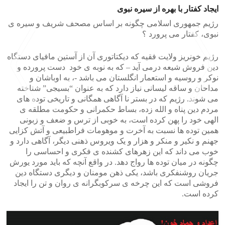
ایجاد کفتار با بهره از سیره نبوی
رژیم جمهوری اسلامی چگونه بر اساس مصحف شریف و سیره ی
نبوی، کفتار می پرورد ؟
رژیم خونریز ولایت فقیه که دیکتاتوری آن از آستین مافیای دستگاه
دین فروش شیعه درمی آید – که به نوبه ی خود دست پرورده و
نوکر و روسیه و استعمار انگلستان می باشد -، به اوباشان و
مداحان و ساقه لیسانی نیاز دارد که به عنوان “بسیجی” شناخته
می شوند. رژیم که در بستر نا آگاهی همگانی و تاریخی توده های
مردم دین پناه و الله زده، بساط حکمرانی و حکومت مطلقه ی
الهی خود را پهن کرده است، به خوبی از ترس و ضعف و زبونی
>
<
همین توده ها نسبت به آخرت و موهومات فراطبیعی و آتش کزایی
جهنم و نکیر و منکر و هزار و یک ویروس ذهنی دیگر، آگاهی دارد و
خوب می داند که این زهرهای کشنده ی فکری و احساسی را
چگونه در میان توده ها رواج دهد. در واقع آنچه که باید مورد یورش
جریان روشنفکری باشد، یکی ذهن مومنان و دیگری دستگاه دین
فروشی است که این چرخه ی سرکوبگرانه ی روان و تن را ایجاد
کرده است.