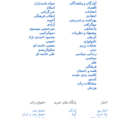
آوارگان و پناهندگان
سپاه پاسداران
اقتصاد
اسلام
انتخابات
خردگرائی
انتقادی
انقلاب فرهنگی
بهداشت و تندرستی
آخوند
بیوگرافی
آزادی
پادشاهی
میرحسین موسوی
پیشنهاد و نظریات
دموکراسی
تاریخی
محمود احمدی نژاد
تکنولوژی
خمینی
جنایات رژیم
مجتبی خامنه ای
دینی
سکولاریسم
زندانی سیاسی
علی خامنه ای
سیاسی
طنز
فرهنگی
قصه و داستان
کلاسه بندی نشده
کمدی
مشکلات زنان
ورزش
اخبار
پایگاه های خبری
حقوق زنان
اخبار روز
آزادگی
حقوق بشر
پيک ايران
گویا
حقوق بشر در ایران
جنبش آذربایجان
همبوم
زنان ايران پرس نيوز