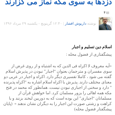
دزدها به سوی مکه نماز می گزارند
۴
نوشته
داریوش افشار
|
۱۲:۴۰ گرينويچ - یکشنبه ۲۹ مرداد ۱۳۹۶
اسلام دین تسلیم و اجبار
پیشگفتاری از فضول محله :
«آیه معروف لا اکراه فی الدین که به اشتباه و از روی غرض از
سوی مفسران و مترجمان بعنوان “اجبار” نبودن در پذیرش اسلام
گفته می شود ، کاملا تفسیری دیگر دارد. اکراه و اجبار در عربی دو
معنای مختلف دارند. پذیرش با اکراه اسلام اشاره به “اکراه پذبرنده
” دارد و سخنی از اجباری نبودن نیست. همانطور که محمد در فتح
مکه همه اهالی را بزور مسلمان کرد. اما خواهش قرآن از
مسلمانان “اجباری” این بوده است که به دوربین لبخند بزنند و با
کراهت و زشتی صورت این اجبار را به دیگران نشان ندهند » (پایان
پیشگفتار فضول محله)