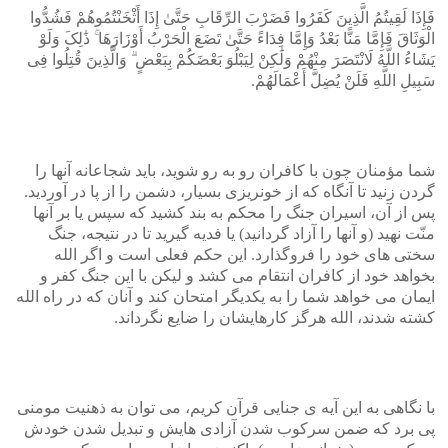
فَإِذَا لَقِیتُمُ الَّذِینَ کَفَرُوا فَضَرْبَ الرِّقَابِ حَتَّىٰ إِذَا أَثْخَنْتُمُوهُمْ فَشُدُّوا
الْوَثَاقَ فَإِمَّا مَنًّا بَعْدُ وَإِمَّا فِدَاءً حَتَّىٰ تَضَعَ الْحَرْبُ أَوْزَارَهَا ۚ ذَٰلِکَ وَلَوْ
یَشَاءُ اللَّهُ لَانْتَصَرَ مِنْهُمْ وَلَٰکِنْ لِیَبْلُوَ بَعْضَکُمْ بِبَعْضٍ ۗ وَالَّذِینَ قُتِلُوا فِی
سَبِیلِ اللَّهِ فَلَنْ یُضِلَّ أَعْمَالَهُمْ.
شما مؤمنان چون با کافران رو به رو شوید، باید شجاعانه آنها را
گردن زنید تا آنگاه که از خونریزی بسیار، دشمن را از پا در آوردید.
پس از آن، اسیران جنگ را محکم به بند کشید که سپس یا بر آنها
منّت نهید (و آنها را آزاد گردانید) یا فدیه گیرید تا در نتیجه، جنگ
سختی های خود را فروگذارد. این حکم فعلی است و اگر الله
بخواهد خود از کافران انتقام می ‌کشد و لیکن با این جنگ کفر و
ایمان می ‌خواهد شما را به یکدیگر امتحان کند و آنان که در راه الله
کشته شدند، الله هرگز کارهایشان را ضایع نگرداند.
با نگاهی به این آیه ی جنایی قرآن کریم، می توان به ذهنیت مومنی
پی برد که ضمن سرکوب شدن آزادی هایش و تبدیل شدن خودش